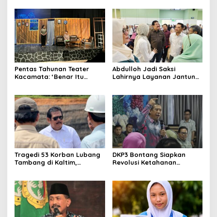
Jalannya
Kalimantan ke FTRN ISI
Yogyakarta
Pentas Tahunan Teater
Abdulloh Jadi Saksi
Kacamata: ‘Benar Itu
Lahirnya Layanan Jantung
Kalah’ Menggugat Luka
Modern di Balikpapan:
Korupsi dan Kemiskinan
Jawaban Kebutuhan
Rakyat
Tragedi 53 Korban Lubang
DKP3 Bontang Siapkan
Tambang di Kaltim,
Revolusi Ketahanan
Abdulloh Desak Perbaikan
Pangan dari Sekolah,
Total Tata Kelola
Smartani Jadi Senjata