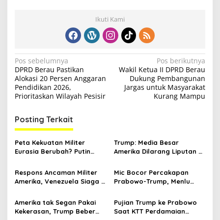
Ikuti Kami
N
Pos sebelumnya
Pos berikutnya
DPRD Berau Pastikan
Wakil Ketua II DPRD Berau
a
Alokasi 20 Persen Anggaran
Dukung Pembangunan
v
Pendidikan 2026,
Jargas untuk Masyarakat
Prioritaskan Wilayah Pesisir
Kurang Mampu
i
g
Posting Terkait
a
s
Peta Kekuatan Militer
Trump: Media Besar
Eurasia Berubah? Putin
Amerika Dilarang Liputan di
i
Iming-imingi Senjata Baru
Gedung Putih
p
ke Sekutu
Respons Ancaman Militer
Mic Bocor Percakapan
Amerika, Venezuela Siaga 5
Prabowo-Trump, Menlu
o
Ribu Rudal Rusia
Sugiono Buka Suara: Teman
s
Lah Ya
Amerika tak Segan Pakai
Pujian Trump ke Prabowo
Kekerasan, Trump Beber
Saat KTT Perdamaian
Hamas Bakal Lucuti
Gaza, hingga Percakapan