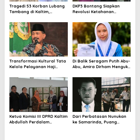
Tragedi 53 Korban Lubang
DKP3 Bontang Siapkan
Tambang di Kaltim,
Revolusi Ketahanan
Abdulloh Desak Perbaikan
Pangan dari Sekolah,
Total Tata Kelola
Smartani Jadi Senjata
Transformasi Kultural Tata
Di Balik Seragam Putih Abu-
Kelola Pelayanan Haji
Abu, Amira Dirham Mengukir
Indonesia
Prestasi di Ajang Olimpiade
Nasional
Ketua Komisi III DPRD Kaltim
Dari Perbatasan Nunukan
Abdulloh Perdalam
ke Samarinda, Puang
Ekosistem Ekspor Lewat
Dirham Ubah Lapas Jadi
Bangku Doktoral
Ruang Harapan