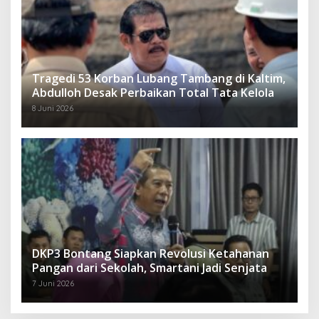
Tragedi 53 Korban Lubang Tambang di Kaltim,
Abdulloh Desak Perbaikan Total Tata Kelola
8 Juni 2026
DKP3 Bontang Siapkan Revolusi Ketahanan
Pangan dari Sekolah, Smartani Jadi Senjata
7 Juni 2026
Jelang Aksi 21 April, Abdulloh Tegaskan LMP
Kaltim Siap Jaga Kondusifitas Bersama TNI-