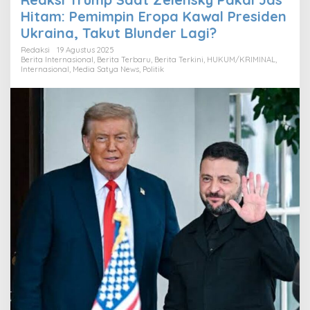
Hitam: Pemimpin Eropa Kawal Presiden
Ukraina, Takut Blunder Lagi?
Redaksi
19 Agustus 2025
Berita Internasional
,
Berita Terbaru
,
Berita Terkini
,
HUKUM/KRIMINAL
,
Internasional
,
Media Satya News
,
Politik