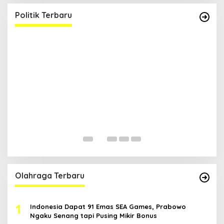
Polri
Di Berita Terbaru, Berita Terkini, Kalimantan Timur, Kaltim, Media
Satya News, Pemerintahan, Politik
|
14 April 2026
Politik Terbaru
R
B
H
ia
Di
Ka
Pol
Olahraga Terbaru
1
Indonesia Dapat 91 Emas SEA Games, Prabowo
Ngaku Senang tapi Pusing Mikir Bonus