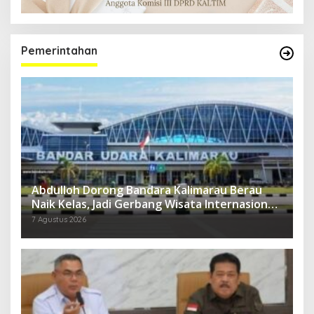
Pemerintahan
Abdulloh Dorong Bandara Kalimarau Berau
Naik Kelas, Jadi Gerbang Wisata Internasional
Kaltim
7 Agustus 2026