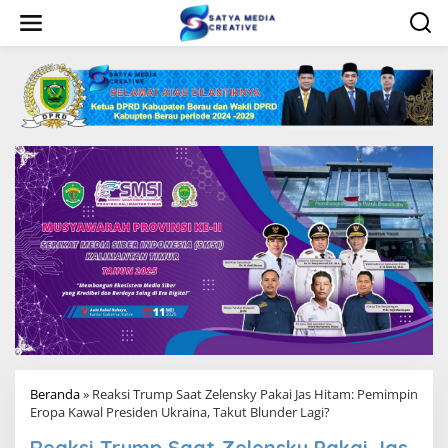
L
e
w
a
t
i
k
e
k
o
n
t
e
n
Beranda
»
Reaksi Trump Saat Zelensky Pakai Jas Hitam: Pemimpin
Eropa Kawal Presiden Ukraina, Takut Blunder Lagi?
Reaksi Trump Saat Zelensky Pakai Jas