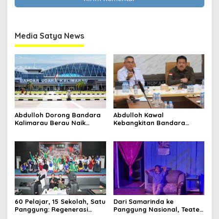
Media Satya News
Abdulloh Dorong Bandara
Abdulloh Kawal
Kalimarau Berau Naik
Kebangkitan Bandara
Kelas, Jadi Gerbang Wisata
Tanah Grogot, DPRD Kaltim
Internasional Kaltim
Dorong Keberlanjutan
Proyek Strategis
60 Pelajar, 15 Sekolah, Satu
Dari Samarinda ke
Panggung: Regenerasi
Panggung Nasional, Teater
Teater Kaltim Menemukan
Dahana Bawa Nama