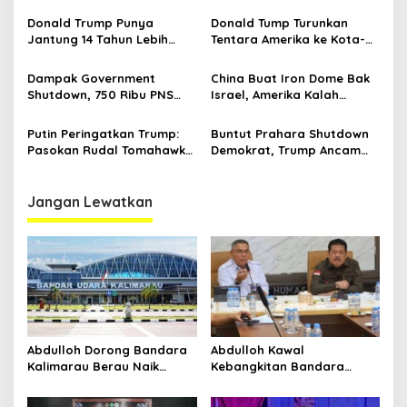
Senjata Sendiri
yang Bocor
Donald Trump Punya
Donald Tump Turunkan
Jantung 14 Tahun Lebih
Tentara Amerika ke Kota-
Muda dari Pria 79 Tahun
kota, Antisipasi Upaya
Makar
Dampak Government
China Buat Iron Dome Bak
Shutdown, 750 Ribu PNS
Israel, Amerika Kalah
Amerika Bakal Dipecat
Langkah
Bertahap
Putin Peringatkan Trump:
Buntut Prahara Shutdown
Pasokan Rudal Tomahawk
Demokrat, Trump Ancam
ke Ukraina Bisa Rusak
PHK Massal Pegawai
Hubungan Rusia-AS
Federal Amerika
Jangan Lewatkan
Abdulloh Dorong Bandara
Abdulloh Kawal
Kalimarau Berau Naik
Kebangkitan Bandara
Kelas, Jadi Gerbang Wisata
Tanah Grogot, DPRD Kaltim
Internasional Kaltim
Dorong Keberlanjutan