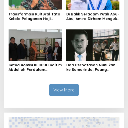
Transformasi Kultural Tata
Di Balik Seragam Putih Abu-
Kelola Pelayanan Haji
Abu, Amira Dirham Mengukir
Indonesia
Prestasi di Ajang Olimpiade
Nasional
Ketua Komisi III DPRD Kaltim
Dari Perbatasan Nunukan
Abdulloh Perdalam
ke Samarinda, Puang
Ekosistem Ekspor Lewat
Dirham Ubah Lapas Jadi
Bangku Doktoral
Ruang Harapan
View More