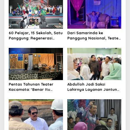
Proyek Strategis
60 Pelajar, 15 Sekolah, Satu
Dari Samarinda ke
Panggung: Regenerasi
Panggung Nasional, Teater
Teater Kaltim Menemukan
Dahana Bawa Nama
Jalannya
Kalimantan ke FTRN ISI
Yogyakarta
Pentas Tahunan Teater
Abdulloh Jadi Saksi
Kacamata: ‘Benar Itu
Lahirnya Layanan Jantung
Kalah’ Menggugat Luka
Modern di Balikpapan:
Korupsi dan Kemiskinan
Jawaban Kebutuhan
Rakyat