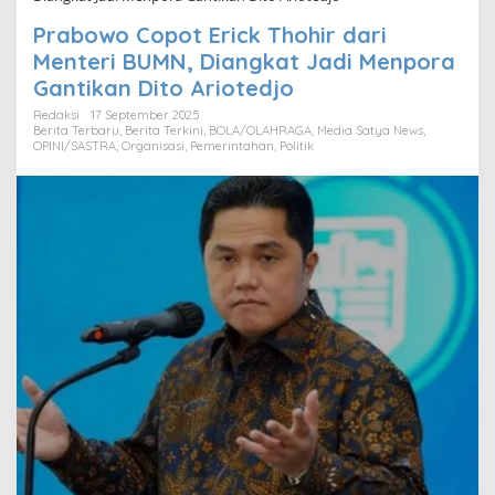
Prabowo Copot Erick Thohir dari
Menteri BUMN, Diangkat Jadi Menpora
Gantikan Dito Ariotedjo
Redaksi
17 September 2025
Berita Terbaru
,
Berita Terkini
,
BOLA/OLAHRAGA
,
Media Satya News
,
OPINI/SASTRA
,
Organisasi
,
Pemerintahan
,
Politik