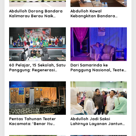
Abdulloh Dorong Bandara
Abdulloh Kawal
Kalimarau Berau Naik
Kebangkitan Bandara
johnsmith@example.com
Your
Kelas, Jadi Gerbang Wisata
Tanah Grogot, DPRD Kaltim
email
Internasional Kaltim
Dorong Keberlanjutan
Submit
Proyek Strategis
60 Pelajar, 15 Sekolah, Satu
Dari Samarinda ke
Panggung: Regenerasi
Panggung Nasional, Teater
Teater Kaltim Menemukan
Dahana Bawa Nama
Jalannya
Kalimantan ke FTRN ISI
Yogyakarta
Pentas Tahunan Teater
Abdulloh Jadi Saksi
Kacamata: ‘Benar Itu
Lahirnya Layanan Jantung
Kalah’ Menggugat Luka
Modern di Balikpapan:
Korupsi dan Kemiskinan
Jawaban Kebutuhan