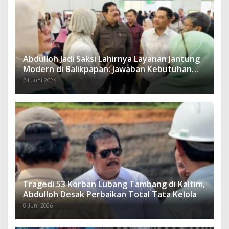
Abdulloh Jadi Saksi Lahirnya Layanan Jantung
Modern di Balikpapan: Jawaban Kebutuhan
Rakyat
24 Juni 2026
Tragedi 53 Korban Lubang Tambang di Kaltim,
Abdulloh Desak Perbaikan Total Tata Kelola
8 Juni 2026