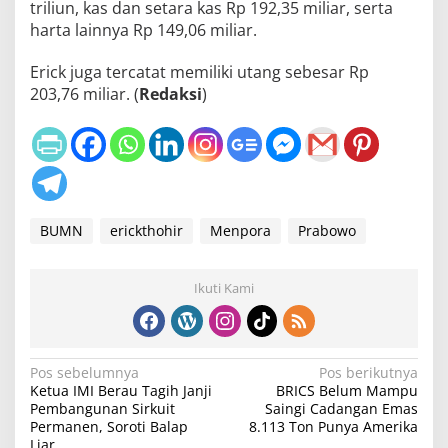
triliun, kas dan setara kas Rp 192,35 miliar, serta
harta lainnya Rp 149,06 miliar.
Erick juga tercatat memiliki utang sebesar Rp
203,76 miliar. (
Redaksi
)
BUMN
erickthohir
Menpora
Prabowo
Ikuti Kami
N
Pos sebelumnya
Pos berikutnya
Ketua IMI Berau Tagih Janji
BRICS Belum Mampu
a
Pembangunan Sirkuit
Saingi Cadangan Emas
v
Permanen, Soroti Balap
8.113 Ton Punya Amerika
Liar