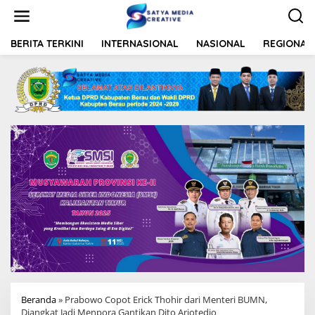
L
e
w
a
BERITA TERKINI
INTERNASIONAL
NASIONAL
REGIONAL
t
i
k
e
k
o
n
t
e
n
Beranda
»
Prabowo Copot Erick Thohir dari Menteri BUMN,
Diangkat Jadi Menpora Gantikan Dito Ariotedjo