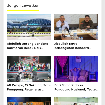
Kompetensi
2025
Jangan Lewatkan
Abdulloh Dorong Bandara
Abdulloh Kawal
Kalimarau Berau Naik
Kebangkitan Bandara
Kelas, Jadi Gerbang Wisata
Tanah Grogot, DPRD Kaltim
Internasional Kaltim
Dorong Keberlanjutan
Proyek Strategis
60 Pelajar, 15 Sekolah, Satu
Dari Samarinda ke
Panggung: Regenerasi
Panggung Nasional, Teater
Teater Kaltim Menemukan
Dahana Bawa Nama
Jalannya
Kalimantan ke FTRN ISI
Yogyakarta