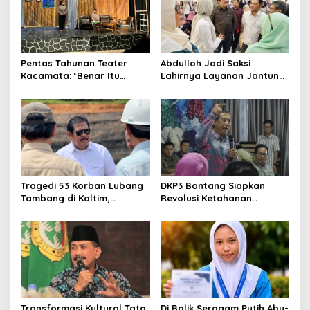
Pentas Tahunan Teater
Abdulloh Jadi Saksi
Kacamata: ‘Benar Itu
Lahirnya Layanan Jantung
Kalah’ Menggugat Luka
Modern di Balikpapan:
Korupsi dan Kemiskinan
Jawaban Kebutuhan
Rakyat
Tragedi 53 Korban Lubang
DKP3 Bontang Siapkan
Tambang di Kaltim,
Revolusi Ketahanan
Abdulloh Desak Perbaikan
Pangan dari Sekolah,
Total Tata Kelola
Smartani Jadi Senjata
Transformasi Kultural Tata
Di Balik Seragam Putih Abu-