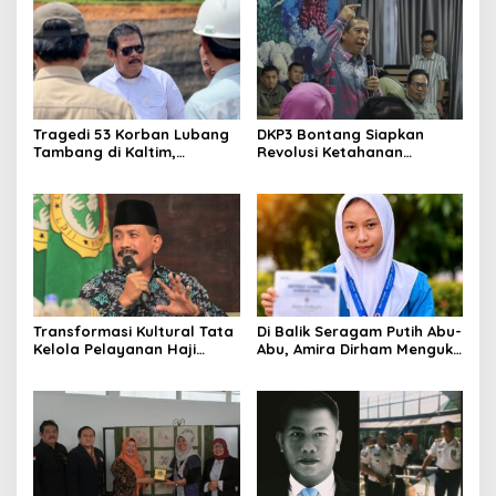
Rakyat
Tragedi 53 Korban Lubang
DKP3 Bontang Siapkan
Tambang di Kaltim,
Revolusi Ketahanan
Abdulloh Desak Perbaikan
Pangan dari Sekolah,
Total Tata Kelola
Smartani Jadi Senjata
Transformasi Kultural Tata
Di Balik Seragam Putih Abu-
Kelola Pelayanan Haji
Abu, Amira Dirham Mengukir
Indonesia
Prestasi di Ajang Olimpiade
Nasional