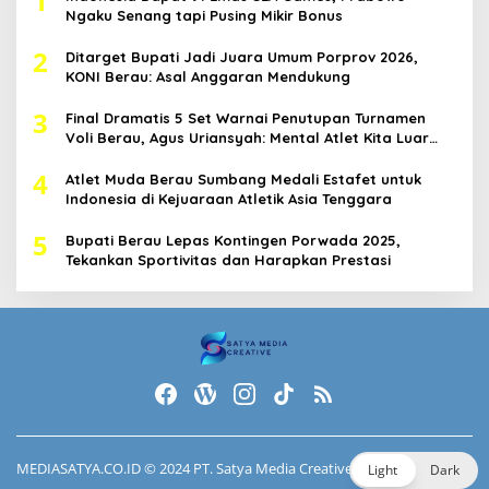
1
Ngaku Senang tapi Pusing Mikir Bonus
2
Ditarget Bupati Jadi Juara Umum Porprov 2026,
KONI Berau: Asal Anggaran Mendukung
3
Final Dramatis 5 Set Warnai Penutupan Turnamen
Voli Berau, Agus Uriansyah: Mental Atlet Kita Luar
Biasa
4
Atlet Muda Berau Sumbang Medali Estafet untuk
Indonesia di Kejuaraan Atletik Asia Tenggara
5
Bupati Berau Lepas Kontingen Porwada 2025,
Tekankan Sportivitas dan Harapkan Prestasi
MEDIASATYA.CO.ID
© 2024 PT. Satya Media Creative.
Light
Dark