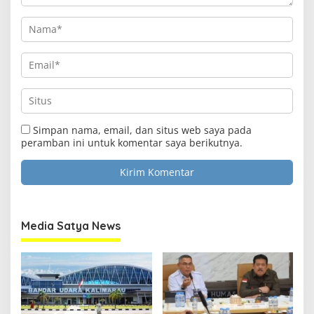
Simpan nama, email, dan situs web saya pada
peramban ini untuk komentar saya berikutnya.
Media Satya News
Clo
this
Media Satya News
mod
Masukkan Email Anda Untuk Mendapatkan Berita
Terupdate MEDIASATYA.CO.ID