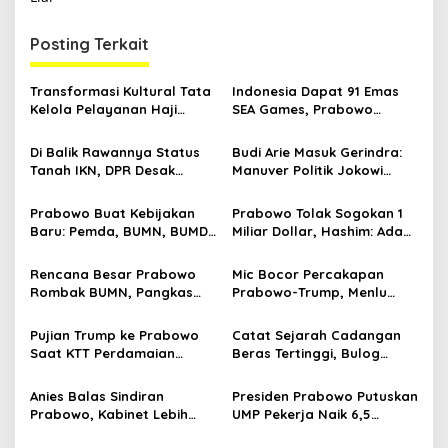
i
g
Posting Terkait
a
s
Transformasi Kultural Tata
Indonesia Dapat 91 Emas
Kelola Pelayanan Haji
SEA Games, Prabowo
i
Indonesia
Ngaku Senang tapi Pusing
p
Mikir Bonus
Di Balik Rawannya Status
Budi Arie Masuk Gerindra:
Tanah IKN, DPR Desak
Manuver Politik Jokowi
o
Prabowo Buat Perpu
Susupkan Projo ke Lingkar
s
Prabowo
Prabowo Buat Kebijakan
Prabowo Tolak Sogokan 1
Baru: Pemda, BUMN, BUMD
Miliar Dollar, Hashim: Ada
Bisa Utang ke Pemerintah
Orang Nekat Mau Suap
Pusat
Presiden
Rencana Besar Prabowo
Mic Bocor Percakapan
Rombak BUMN, Pangkas
Prabowo-Trump, Menlu
800 Badan Usaha Milik
Sugiono Buka Suara: Teman
Negara
Lah Ya
Pujian Trump ke Prabowo
Catat Sejarah Cadangan
Saat KTT Perdamaian
Beras Tertinggi, Bulog
Gaza, hingga Percakapan
Dikaji Jadi Kementerian di
yang Bocor
Era Prabowo
Anies Balas Sindiran
Presiden Prabowo Putuskan
Prabowo, Kabinet Lebih
UMP Pekerja Naik 6,5
Banyak Koneksi Daripada
Persen Jelang Akhir Tahun