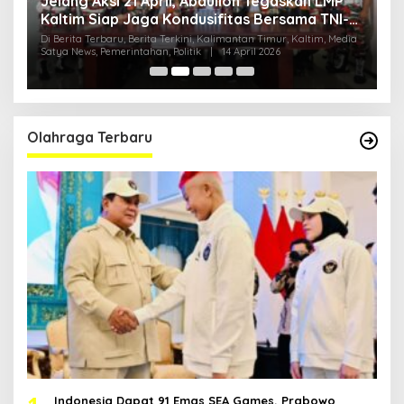
Jelang Aksi 21 April, Abdulloh Tegaskan LMP
R
Kaltim Siap Jaga Kondusifitas Bersama TNI-
B
Polri
H
ia
Di Berita Terbaru, Berita Terkini, Kalimantan Timur, Kaltim, Media
Di
Satya News, Pemerintahan, Politik
|
14 April 2026
Ka
Pol
Olahraga Terbaru
Indonesia Dapat 91 Emas SEA Games, Prabowo