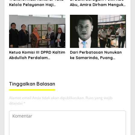
Kelola Pelayanan Haji
Abu, Amira Dirham Mengukir
Indonesia
Prestasi di Ajang Olimpiade
Nasional
Ketua Komisi III DPRD Kaltim
Dari Perbatasan Nunukan
Abdulloh Perdalam
ke Samarinda, Puang
Ekosistem Ekspor Lewat
Dirham Ubah Lapas Jadi
Bangku Doktoral
Ruang Harapan
Tinggalkan Balasan
Alamat email Anda tidak akan dipublikasikan.
Ruas yang wajib
ditandai
*