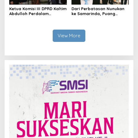
Ketua Komisi III DPRD Kaltim
Dari Perbatasan Nunukan
Abdulloh Perdalam
ke Samarinda, Puang
Ekosistem Ekspor Lewat
Dirham Ubah Lapas Jadi
Bangku Doktoral
Ruang Harapan
View More