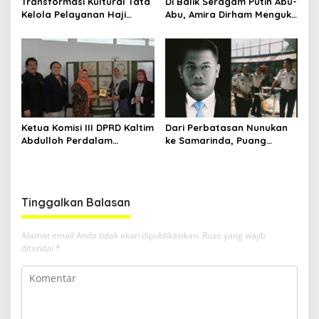
Transformasi Kultural Tata
Di Balik Seragam Putih Abu-
Kelola Pelayanan Haji
Abu, Amira Dirham Mengukir
Indonesia
Prestasi di Ajang Olimpiade
Nasional
Ketua Komisi III DPRD Kaltim
Dari Perbatasan Nunukan
Abdulloh Perdalam
ke Samarinda, Puang
Ekosistem Ekspor Lewat
Dirham Ubah Lapas Jadi
Bangku Doktoral
Ruang Harapan
Tinggalkan Balasan
Alamat email Anda tidak akan dipublikasikan.
Ruas yang wajib
ditandai
*