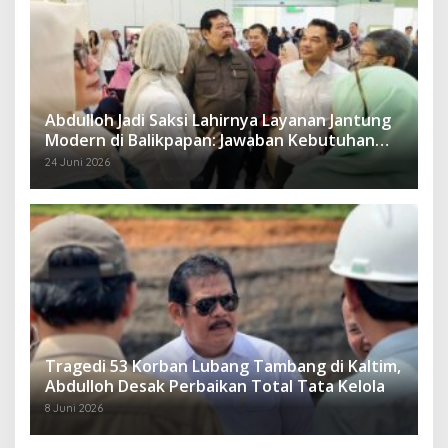
Abdulloh Jadi Saksi Lahirnya Layanan Jantung
Modern di Balikpapan: Jawaban Kebutuhan
Rakyat
24 Juni 2026
Tragedi 53 Korban Lubang Tambang di Kaltim,
Abdulloh Desak Perbaikan Total Tata Kelola
8 Juni 2026