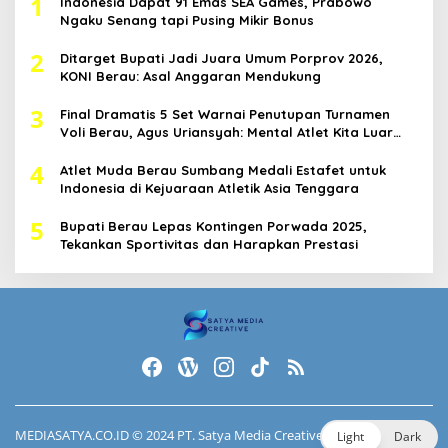
1
Indonesia Dapat 91 Emas SEA Games, Prabowo
Ngaku Senang tapi Pusing Mikir Bonus
2
Ditarget Bupati Jadi Juara Umum Porprov 2026,
KONI Berau: Asal Anggaran Mendukung
3
Final Dramatis 5 Set Warnai Penutupan Turnamen
Voli Berau, Agus Uriansyah: Mental Atlet Kita Luar
Biasa
4
Atlet Muda Berau Sumbang Medali Estafet untuk
Indonesia di Kejuaraan Atletik Asia Tenggara
5
Bupati Berau Lepas Kontingen Porwada 2025,
Tekankan Sportivitas dan Harapkan Prestasi
MEDIASATYA.CO.ID
© 2024 PT. Satya Media Creative.
Light
Dark