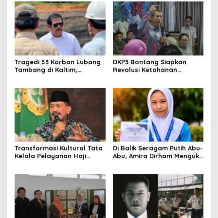
Rakyat
Tragedi 53 Korban Lubang
DKP3 Bontang Siapkan
Tambang di Kaltim,
Revolusi Ketahanan
Abdulloh Desak Perbaikan
Pangan dari Sekolah,
Total Tata Kelola
Smartani Jadi Senjata
Transformasi Kultural Tata
Di Balik Seragam Putih Abu-
Kelola Pelayanan Haji
Abu, Amira Dirham Mengukir
Indonesia
Prestasi di Ajang Olimpiade
Nasional