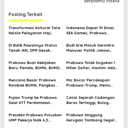
i
Berpotensi Pidana
g
Posting Terkait
a
s
Transformasi Kultural Tata
Indonesia Dapat 91 Emas
i
Kelola Pelayanan Haji
SEA Games, Prabowo
p
Indonesia
Ngaku Senang tapi Pusing
Mikir Bonus
Di Balik Rawannya Status
Budi Arie Masuk Gerindra:
o
Tanah IKN, DPR Desak
Manuver Politik Jokowi
s
Prabowo Buat Perpu
Susupkan Projo ke Lingkar
Prabowo
Prabowo Buat Kebijakan
Prabowo Tolak Sogokan 1
Baru: Pemda, BUMN, BUMD
Miliar Dollar, Hashim: Ada
Bisa Utang ke Pemerintah
Orang Nekat Mau Suap
Pusat
Presiden
Rencana Besar Prabowo
Mic Bocor Percakapan
Rombak BUMN, Pangkas
Prabowo-Trump, Menlu
800 Badan Usaha Milik
Sugiono Buka Suara: Teman
Negara
Lah Ya
Pujian Trump ke Prabowo
Catat Sejarah Cadangan
Saat KTT Perdamaian
Beras Tertinggi, Bulog
Gaza, hingga Percakapan
Dikaji Jadi Kementerian di
yang Bocor
Era Prabowo
Presiden Prabowo Putuskan
Prabowo Singgung
UMP Pekerja Naik 6,5
Kerugian Tambang Ilegal
Persen Jelang Akhir Tahun
Capai Rp300 Triliun, Bahlil