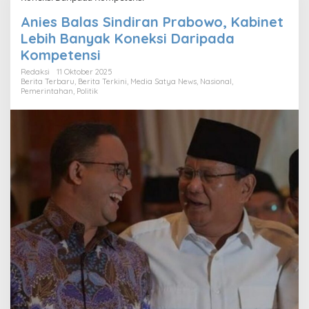
Anies Balas Sindiran Prabowo, Kabinet
Lebih Banyak Koneksi Daripada
Kompetensi
Redaksi
11 Oktober 2025
Berita Terbaru
,
Berita Terkini
,
Media Satya News
,
Nasional
,
Pemerintahan
,
Politik