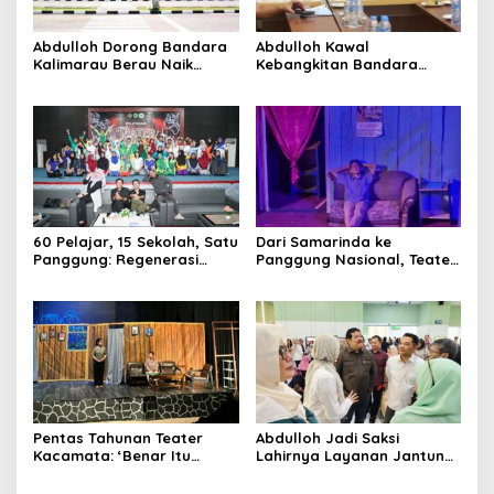
Abdulloh Dorong Bandara
Abdulloh Kawal
Kalimarau Berau Naik
Kebangkitan Bandara
Kelas, Jadi Gerbang Wisata
Tanah Grogot, DPRD Kaltim
Internasional Kaltim
Dorong Keberlanjutan
Proyek Strategis
60 Pelajar, 15 Sekolah, Satu
Dari Samarinda ke
Panggung: Regenerasi
Panggung Nasional, Teater
Teater Kaltim Menemukan
Dahana Bawa Nama
Jalannya
Kalimantan ke FTRN ISI
Yogyakarta
Pentas Tahunan Teater
Abdulloh Jadi Saksi
Kacamata: ‘Benar Itu
Lahirnya Layanan Jantung
Kalah’ Menggugat Luka
Modern di Balikpapan:
Korupsi dan Kemiskinan
Jawaban Kebutuhan