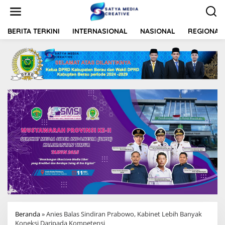
L
e
w
a
BERITA TERKINI
INTERNASIONAL
NASIONAL
REGIONAL
t
i
k
e
k
o
n
t
e
n
Beranda
»
Anies Balas Sindiran Prabowo, Kabinet Lebih Banyak
Koneksi Daripada Kompetensi