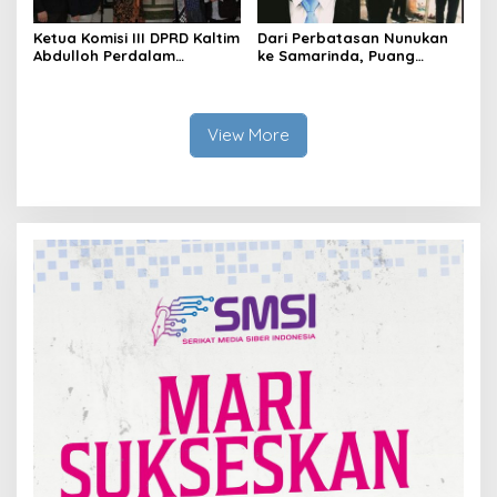
Ketua Komisi III DPRD Kaltim
Dari Perbatasan Nunukan
Abdulloh Perdalam
ke Samarinda, Puang
Ekosistem Ekspor Lewat
Dirham Ubah Lapas Jadi
Bangku Doktoral
Ruang Harapan
View More