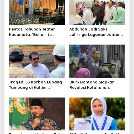
Pentas Tahunan Teater
Abdulloh Jadi Saksi
Kacamata: ‘Benar Itu
Lahirnya Layanan Jantung
Kalah’ Menggugat Luka
Modern di Balikpapan:
Korupsi dan Kemiskinan
Jawaban Kebutuhan
Rakyat
Tragedi 53 Korban Lubang
DKP3 Bontang Siapkan
Tambang di Kaltim,
Revolusi Ketahanan
Abdulloh Desak Perbaikan
Pangan dari Sekolah,
Total Tata Kelola
Smartani Jadi Senjata