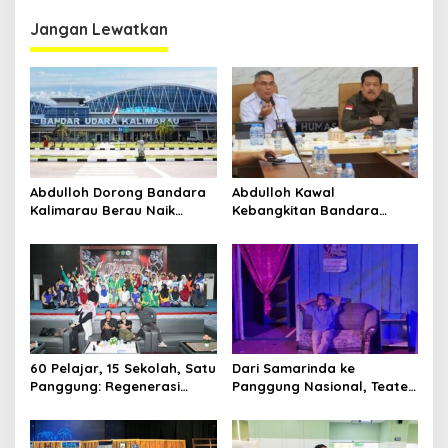
2025
Langsung Colek Rosan
Roeslani
Jangan Lewatkan
Abdulloh Dorong Bandara
Abdulloh Kawal
Kalimarau Berau Naik
Kebangkitan Bandara
Kelas, Jadi Gerbang Wisata
Tanah Grogot, DPRD Kaltim
Internasional Kaltim
Dorong Keberlanjutan
Proyek Strategis
60 Pelajar, 15 Sekolah, Satu
Dari Samarinda ke
Panggung: Regenerasi
Panggung Nasional, Teater
Teater Kaltim Menemukan
Dahana Bawa Nama
Jalannya
Kalimantan ke FTRN ISI
Yogyakarta