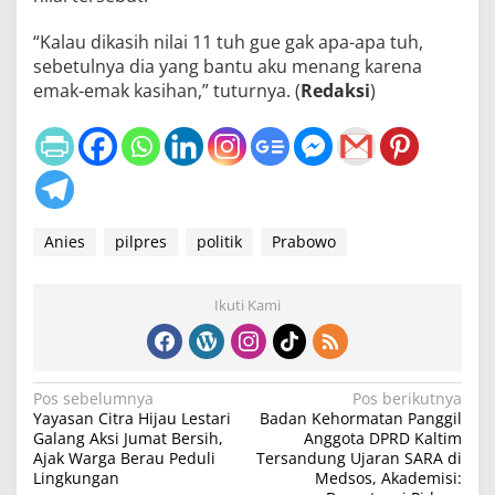
“Kalau dikasih nilai 11 tuh gue gak apa-apa tuh,
sebetulnya dia yang bantu aku menang karena
emak-emak kasihan,” tuturnya. (
Redaksi
)
Anies
pilpres
politik
Prabowo
Ikuti Kami
N
Pos sebelumnya
Pos berikutnya
Yayasan Citra Hijau Lestari
Badan Kehormatan Panggil
a
Galang Aksi Jumat Bersih,
Anggota DPRD Kaltim
v
Ajak Warga Berau Peduli
Tersandung Ujaran SARA di
Lingkungan
Medsos, Akademisi: