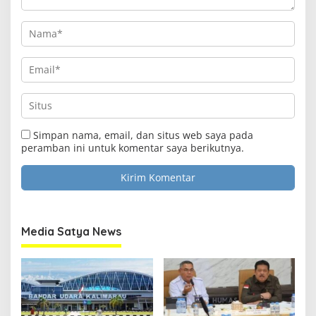
Clo
this
Media Satya News
mod
Simpan nama, email, dan situs web saya pada
Masukkan Email Anda Untuk Mendapatkan Berita
peramban ini untuk komentar saya berikutnya.
Terupdate MEDIASATYA.CO.ID
johnsmith@example.com
Your
email
Submit
Media Satya News