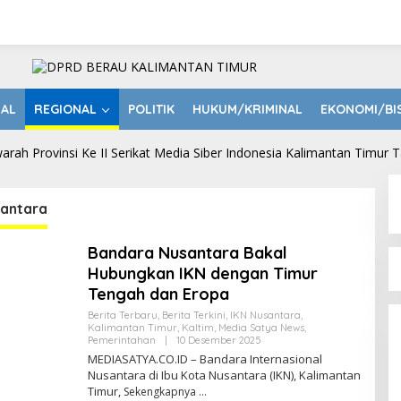
NAL
REGIONAL
POLITIK
HUKUM/KRIMINAL
EKONOMI/BI
santara
Bandara Nusantara Bakal
Hubungkan IKN dengan Timur
Tengah dan Eropa
Berita Terbaru
,
Berita Terkini
,
IKN Nusantara
,
Kalimantan Timur
,
Kaltim
,
Media Satya News
,
Pemerintahan
|
10 Desember 2025
O
L
MEDIASATYA.CO.ID – Bandara Internasional
E
Nusantara di Ibu Kota Nusantara (IKN), Kalimantan
H
Timur,
Sekengkapnya
R