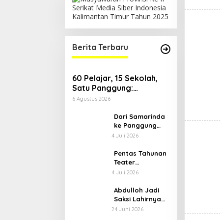
Berita Terbaru
60 Pelajar, 15 Sekolah,
Satu Panggung:
Regenerasi Teater
6 Agustus 2026
Kaltim Menemukan
Jalannya
Dari Samarinda
ke Panggung
Nasional, Teater
4 Juli 2026
Dahana Bawa
Nama
Pentas Tahunan
Kalimantan ke
Teater
FTRN ISI
Kacamata:
4 Juli 2026
Yogyakarta
‘Benar Itu Kalah’
Menggugat Luka
Abdulloh Jadi
Korupsi dan
Saksi Lahirnya
Kemiskinan
Layanan
24 Juni 2026
Jantung Modern