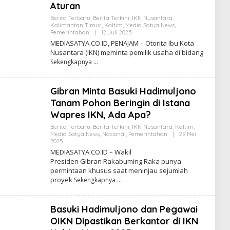
Aturan
Berita Terbaru
,
Berita Terkini
,
IKN Nusantara
,
Kalimantan Timur
,
Kaltim
,
Media Satya News
,
Pemerintahan
|
12 Juli 2025
O
L
MEDIASATYA.CO.ID, PENAJAM – Otorita Ibu Kota
E
Nusantara (IKN) meminta pemilik usaha di bidang
H
Sekengkapnya
R
E
D
A
Gibran Minta Basuki Hadimuljono
K
S
Tanam Pohon Beringin di Istana
I
Wapres IKN, Ada Apa?
Berita Terbaru
,
Berita Terkini
,
IKN Nusantara
,
Kaltim
,
Media Satya News
,
Nasional
,
Pemerintahan
|
29 Mei
2025
O
L
MEDIASATYA.CO.ID – Wakil
E
Presiden Gibran Rakabuming Raka punya
H
permintaan khusus saat meninjau sejumlah
R
E
proyek
Sekengkapnya
D
A
K
S
Basuki Hadimuljono dan Pegawai
I
OIKN Dipastikan Berkantor di IKN