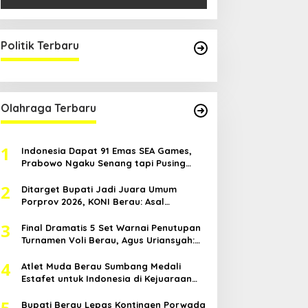
Politik Terbaru
Olahraga Terbaru
1
Indonesia Dapat 91 Emas SEA Games,
Prabowo Ngaku Senang tapi Pusing
Mikir Bonus
2
Ditarget Bupati Jadi Juara Umum
Porprov 2026, KONI Berau: Asal
Anggaran Mendukung
3
Final Dramatis 5 Set Warnai Penutupan
Turnamen Voli Berau, Agus Uriansyah:
Mental Atlet Kita Luar Biasa
4
Atlet Muda Berau Sumbang Medali
Estafet untuk Indonesia di Kejuaraan
Atletik Asia Tenggara
5
Bupati Berau Lepas Kontingen Porwada