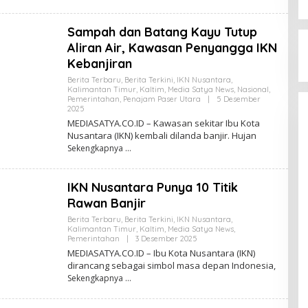
E
D
A
Sampah dan Batang Kayu Tutup
K
S
Aliran Air, Kawasan Penyangga IKN
I
Kebanjiran
Berita Terbaru
,
Berita Terkini
,
IKN Nusantara
,
Kalimantan Timur
,
Kaltim
,
Media Satya News
,
Nasional
,
Pemerintahan
,
Penajam Paser Utara
|
5 Desember
2025
O
L
MEDIASATYA.CO.ID – Kawasan sekitar Ibu Kota
E
Nusantara (IKN) kembali dilanda banjir. Hujan
H
Sekengkapnya
R
E
D
A
IKN Nusantara Punya 10 Titik
K
S
Rawan Banjir
I
Berita Terbaru
,
Berita Terkini
,
IKN Nusantara
,
Kalimantan Timur
,
Kaltim
,
Media Satya News
,
Pemerintahan
|
3 Desember 2025
O
L
MEDIASATYA.CO.ID – Ibu Kota Nusantara (IKN)
E
dirancang sebagai simbol masa depan Indonesia,
H
Sekengkapnya
R
E
D
A