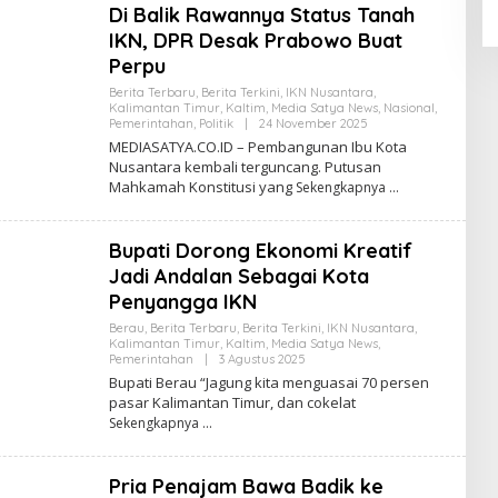
Di Balik Rawannya Status Tanah
K
S
IKN, DPR Desak Prabowo Buat
I
Perpu
Berita Terbaru
,
Berita Terkini
,
IKN Nusantara
,
Kalimantan Timur
,
Kaltim
,
Media Satya News
,
Nasional
,
Pemerintahan
,
Politik
|
24 November 2025
O
L
MEDIASATYA.CO.ID – Pembangunan Ibu Kota
E
Nusantara kembali terguncang. Putusan
H
Mahkamah Konstitusi yang
Sekengkapnya
R
E
D
A
Bupati Dorong Ekonomi Kreatif
K
S
Jadi Andalan Sebagai Kota
I
Penyangga IKN
Berau
,
Berita Terbaru
,
Berita Terkini
,
IKN Nusantara
,
Kalimantan Timur
,
Kaltim
,
Media Satya News
,
Pemerintahan
|
3 Agustus 2025
O
L
Bupati Berau “Jagung kita menguasai 70 persen
E
pasar Kalimantan Timur, dan cokelat
H
Sekengkapnya
R
E
D
A
Pria Penajam Bawa Badik ke
K