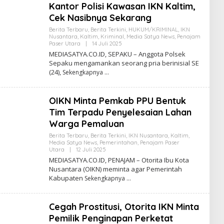
S
Kantor Polisi Kawasan IKN Kaltim,
I
Cek Nasibnya Sekarang
Berita Terbaru
,
Berita Terkini
,
HUKUM/KRIMINAL
,
IKN
Nusantara
,
Kaltim
,
Kriminal
,
Media Satya News
,
Penajam
Paser Utara
|
14 Juli 2025
O
L
MEDIASATYA.CO.ID, SEPAKU – Anggota Polsek
E
Sepaku mengamankan seorang pria berinisial SE
H
(24),
Sekengkapnya
R
E
D
A
OIKN Minta Pemkab PPU Bentuk
K
S
Tim Terpadu Penyelesaian Lahan
I
Warga Pemaluan
Berita Terbaru
,
Berita Terkini
,
IKN Nusantara
,
Kaltim
,
Media Satya News
,
Pemerintahan
,
Penajam Paser
Utara
|
12 Juli 2025
O
L
MEDIASATYA.CO.ID, PENAJAM – Otorita Ibu Kota
E
Nusantara (OIKN) meminta agar Pemerintah
H
Kabupaten
Sekengkapnya
R
E
D
A
Cegah Prostitusi, Otorita IKN Minta
K
S
Pemilik Penginapan Perketat
I