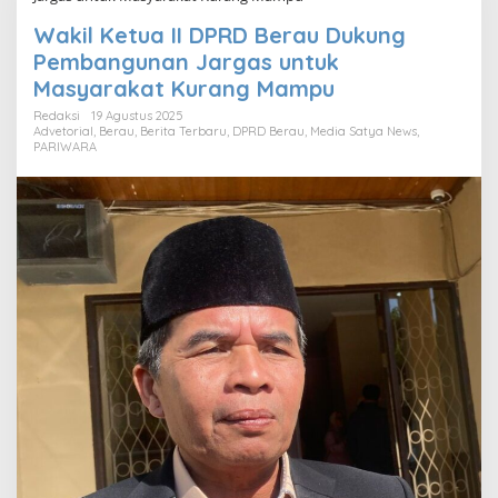
Wakil Ketua II DPRD Berau Dukung
Pembangunan Jargas untuk
Masyarakat Kurang Mampu
Redaksi
19 Agustus 2025
Advetorial
,
Berau
,
Berita Terbaru
,
DPRD Berau
,
Media Satya News
,
PARIWARA