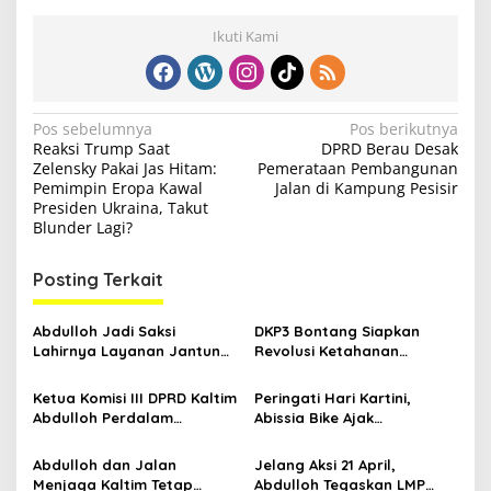
Ikuti Kami
N
Pos sebelumnya
Pos berikutnya
Reaksi Trump Saat
DPRD Berau Desak
a
Zelensky Pakai Jas Hitam:
Pemerataan Pembangunan
v
Pemimpin Eropa Kawal
Jalan di Kampung Pesisir
Presiden Ukraina, Takut
i
Blunder Lagi?
g
Posting Terkait
a
s
Abdulloh Jadi Saksi
DKP3 Bontang Siapkan
i
Lahirnya Layanan Jantung
Revolusi Ketahanan
p
Modern di Balikpapan:
Pangan dari Sekolah,
Jawaban Kebutuhan
Smartani Jadi Senjata
Ketua Komisi III DPRD Kaltim
Peringati Hari Kartini,
o
Rakyat
Abdulloh Perdalam
Abissia Bike Ajak
s
Ekosistem Ekspor Lewat
Perempuan Berau Gowes
Bangku Doktoral
Sambil Berkebaya
Abdulloh dan Jalan
Jelang Aksi 21 April,
Menjaga Kaltim Tetap
Abdulloh Tegaskan LMP