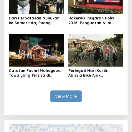
Dari Perbatasan Nunukan
Rakernis Pusjarah Polri
ke Samarinda, Puang
2026, Penguatan Nilai
Dirham Ubah Lapas Jadi
Sejarah dan Tribrata Jadi
Ruang Harapan
Fokus Utama
Catatan Fachri Mahayupa:
Peringati Hari Kartini,
Tawa yang Tersisa di
Abissia Bike Ajak
Kolong Jembatan RT Nol
Perempuan Berau Gowes
RW Nol Teater Mahardika
Sambil Berkebaya
Samarinda
View More