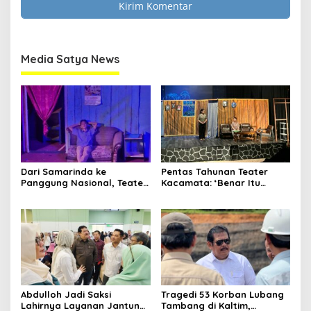
Clo
this
Media Satya News
mod
Masukkan Email Anda Untuk Mendapatkan Berita
Media Satya News
Terupdate MEDIASATYA.CO.ID
johnsmith@example.com
Your
email
Submit
Dari Samarinda ke
Pentas Tahunan Teater
Panggung Nasional, Teater
Kacamata: ‘Benar Itu
Dahana Bawa Nama
Kalah’ Menggugat Luka
Kalimantan ke FTRN ISI
Korupsi dan Kemiskinan
Yogyakarta
Abdulloh Jadi Saksi
Tragedi 53 Korban Lubang
Lahirnya Layanan Jantung
Tambang di Kaltim,