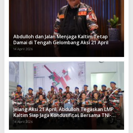
Abdulloh dan Jalan Menjaga Kaltim Tetap
Damai di Tengah Gelombang Aksi 21 April
14 April 2026
Jelang Aksi 21 April, Abdulloh Tegaskan LMP
Kaltim Siap Jaga Kondusifitas Bersama TNI-
Polri
14 April 2026