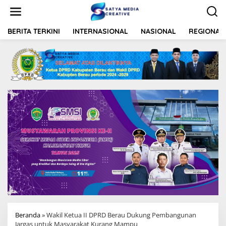
L
e
w
a
BERITA TERKINI
INTERNASIONAL
NASIONAL
REGIONAL
t
i
k
e
k
o
n
t
e
n
Beranda
»
Wakil Ketua II DPRD Berau Dukung Pembangunan
Jargas untuk Masyarakat Kurang Mampu