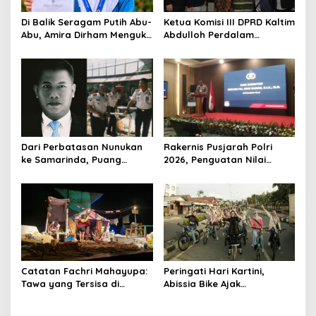
Di Balik Seragam Putih Abu-
Ketua Komisi III DPRD Kaltim
Abu, Amira Dirham Mengukir
Abdulloh Perdalam
Prestasi di Ajang Olimpiade
Ekosistem Ekspor Lewat
Nasional
Bangku Doktoral
Dari Perbatasan Nunukan
Rakernis Pusjarah Polri
ke Samarinda, Puang
2026, Penguatan Nilai
Dirham Ubah Lapas Jadi
Sejarah dan Tribrata Jadi
Ruang Harapan
Fokus Utama
Catatan Fachri Mahayupa:
Peringati Hari Kartini,
Tawa yang Tersisa di
Abissia Bike Ajak
Kolong Jembatan RT Nol
Perempuan Berau Gowes
RW Nol Teater Mahardika
Sambil Berkebaya