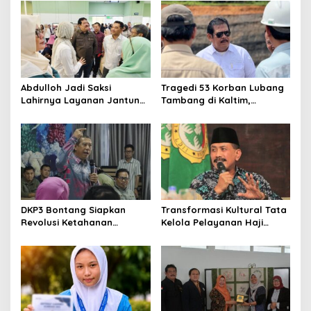
Kalimantan ke FTRN ISI
Korupsi dan Kemiskinan
Yogyakarta
Abdulloh Jadi Saksi
Tragedi 53 Korban Lubang
Lahirnya Layanan Jantung
Tambang di Kaltim,
Modern di Balikpapan:
Abdulloh Desak Perbaikan
Jawaban Kebutuhan
Total Tata Kelola
Rakyat
DKP3 Bontang Siapkan
Transformasi Kultural Tata
Revolusi Ketahanan
Kelola Pelayanan Haji
Pangan dari Sekolah,
Indonesia
Smartani Jadi Senjata