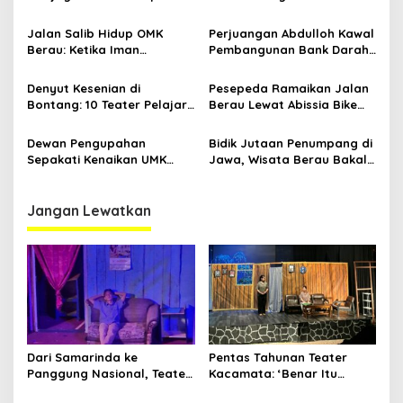
Damai di Tengah
Kaltim Siap Jaga
Gelombang Aksi 21 April
Kondusifitas Bersama TNI-
Jalan Salib Hidup OMK
Perjuangan Abdulloh Kawal
Polri
Berau: Ketika Iman
Pembangunan Bank Darah
Dihidupkan di Atas
RSUD Kanujoso Balikpapan:
Panggung
Kesehatan Warga Utama
Denyut Kesenian di
Pesepeda Ramaikan Jalan
Bontang: 10 Teater Pelajar
Berau Lewat Abissia Bike
Kaltim dan Perayaan
Gelar Berau Night Ride
Proses Bernama AKSARA
Dewan Pengupahan
Bidik Jutaan Penumpang di
Sepakati Kenaikan UMK
Jawa, Wisata Berau Bakal
Berau Sebesar 7,59 Persen
di-Branding di Gerbong
Kereta Api Indonesia
Jangan Lewatkan
Dari Samarinda ke
Pentas Tahunan Teater
Panggung Nasional, Teater
Kacamata: ‘Benar Itu
Dahana Bawa Nama
Kalah’ Menggugat Luka