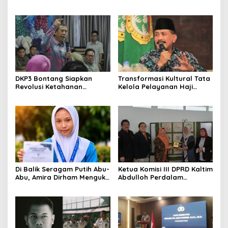
Modern di Balikpapan:
Abdulloh Desak Perbaikan
Jawaban Kebutuhan
Total Tata Kelola
Rakyat
DKP3 Bontang Siapkan
Transformasi Kultural Tata
Revolusi Ketahanan
Kelola Pelayanan Haji
Pangan dari Sekolah,
Indonesia
Smartani Jadi Senjata
Di Balik Seragam Putih Abu-
Ketua Komisi III DPRD Kaltim
Abu, Amira Dirham Mengukir
Abdulloh Perdalam
Prestasi di Ajang Olimpiade
Ekosistem Ekspor Lewat
Nasional
Bangku Doktoral