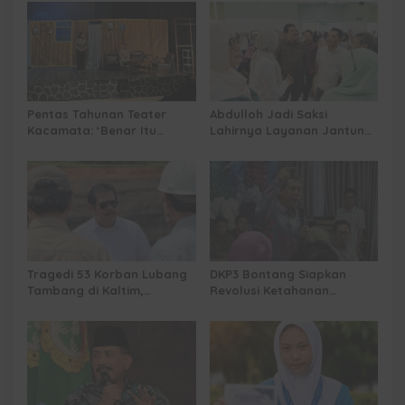
Jalannya
Kalimantan ke FTRN ISI
Yogyakarta
Pentas Tahunan Teater
Abdulloh Jadi Saksi
Kacamata: ‘Benar Itu
Lahirnya Layanan Jantung
Kalah’ Menggugat Luka
Modern di Balikpapan:
Korupsi dan Kemiskinan
Jawaban Kebutuhan
Rakyat
Tragedi 53 Korban Lubang
DKP3 Bontang Siapkan
Tambang di Kaltim,
Revolusi Ketahanan
Abdulloh Desak Perbaikan
Pangan dari Sekolah,
Total Tata Kelola
Smartani Jadi Senjata