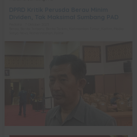
DPRD Kritik Perusda Berau Minim
Dividen, Tak Maksimal Sumbang PAD
Redaksi
7 Oktober 2025
Berau
,
Berita Terbaru
,
Berita Terkini
,
Kalimantan Timur
,
Kaltim
,
Media
Satya News
,
Pemerintahan
,
Politik