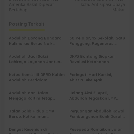
v
Amerika Bakal Dipecat
kota, Antisipasi Upaya
Bertahap
Makar
i
g
Posting Terkait
a
s
Abdulloh Dorong Bandara
60 Pelajar, 15 Sekolah, Satu
Kalimarau Berau Naik
Panggung: Regenerasi
i
Kelas, Jadi Gerbang Wisata
Teater Kaltim Menemukan
p
Internasional Kaltim
Jalannya
Abdulloh Jadi Saksi
DKP3 Bontang Siapkan
Lahirnya Layanan Jantung
Revolusi Ketahanan
o
Modern di Balikpapan:
Pangan dari Sekolah,
s
Jawaban Kebutuhan
Smartani Jadi Senjata
Ketua Komisi III DPRD Kaltim
Peringati Hari Kartini,
Rakyat
Abdulloh Perdalam
Abissia Bike Ajak
Ekosistem Ekspor Lewat
Perempuan Berau Gowes
Bangku Doktoral
Sambil Berkebaya
Abdulloh dan Jalan
Jelang Aksi 21 April,
Menjaga Kaltim Tetap
Abdulloh Tegaskan LMP
Damai di Tengah
Kaltim Siap Jaga
Gelombang Aksi 21 April
Kondusifitas Bersama TNI-
Jalan Salib Hidup OMK
Perjuangan Abdulloh Kawal
Polri
Berau: Ketika Iman
Pembangunan Bank Darah
Dihidupkan di Atas
RSUD Kanujoso Balikpapan:
Panggung
Kesehatan Warga Utama
Denyut Kesenian di
Pesepeda Ramaikan Jalan