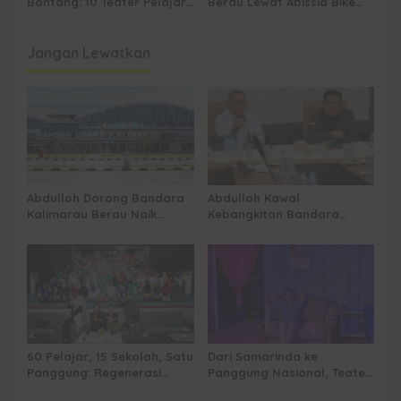
Bontang: 10 Teater Pelajar
Berau Lewat Abissia Bike
Kaltim dan Perayaan
Gelar Berau Night Ride
Proses Bernama AKSARA
Jangan Lewatkan
Abdulloh Dorong Bandara
Abdulloh Kawal
Kalimarau Berau Naik
Kebangkitan Bandara
Kelas, Jadi Gerbang Wisata
Tanah Grogot, DPRD Kaltim
Internasional Kaltim
Dorong Keberlanjutan
Proyek Strategis
60 Pelajar, 15 Sekolah, Satu
Dari Samarinda ke
Panggung: Regenerasi
Panggung Nasional, Teater
Teater Kaltim Menemukan
Dahana Bawa Nama