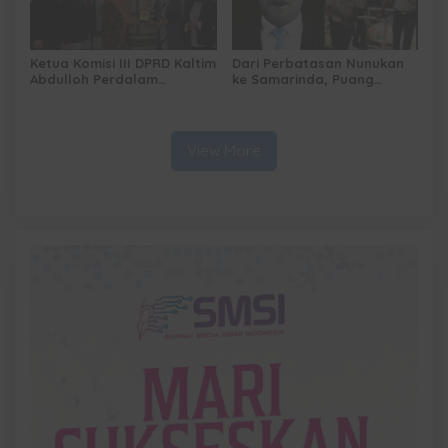
Ketua Komisi III DPRD Kaltim
Dari Perbatasan Nunukan
Abdulloh Perdalam
ke Samarinda, Puang
Ekosistem Ekspor Lewat
Dirham Ubah Lapas Jadi
Bangku Doktoral
Ruang Harapan
View More