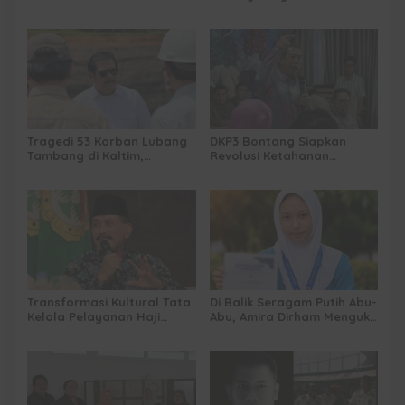
Kalah’ Menggugat Luka
Modern di Balikpapan:
Korupsi dan Kemiskinan
Jawaban Kebutuhan
Rakyat
Tragedi 53 Korban Lubang
DKP3 Bontang Siapkan
Tambang di Kaltim,
Revolusi Ketahanan
Abdulloh Desak Perbaikan
Pangan dari Sekolah,
Total Tata Kelola
Smartani Jadi Senjata
Transformasi Kultural Tata
Di Balik Seragam Putih Abu-
Kelola Pelayanan Haji
Abu, Amira Dirham Mengukir
Indonesia
Prestasi di Ajang Olimpiade
Nasional