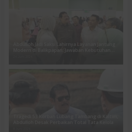
Abdulloh Jadi Saksi Lahirnya Layanan Jantung
Modern di Balikpapan: Jawaban Kebutuhan
Rakyat
24 Juni 2026
Tragedi 53 Korban Lubang Tambang di Kaltim,
Abdulloh Desak Perbaikan Total Tata Kelola
8 Juni 2026