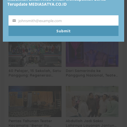
Terupdate MEDIASATYA.CO.ID
Abdulloh Dorong Bandara
Abdulloh Kawal
johnsmith@example.com
Your
Kalimarau Berau Naik
Kebangkitan Bandara
email
Kelas, Jadi Gerbang Wisata
Tanah Grogot, DPRD Kaltim
Submit
Internasional Kaltim
Dorong Keberlanjutan
Proyek Strategis
60 Pelajar, 15 Sekolah, Satu
Dari Samarinda ke
Panggung: Regenerasi
Panggung Nasional, Teater
Teater Kaltim Menemukan
Dahana Bawa Nama
Jalannya
Kalimantan ke FTRN ISI
Yogyakarta
Pentas Tahunan Teater
Abdulloh Jadi Saksi
Kacamata: ‘Benar Itu
Lahirnya Layanan Jantung