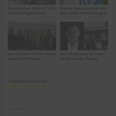
Transformasi Kultural Tata
Di Balik Seragam Putih Abu-
Kelola Pelayanan Haji
Abu, Amira Dirham Mengukir
Indonesia
Prestasi di Ajang Olimpiade
Nasional
Ketua Komisi III DPRD Kaltim
Dari Perbatasan Nunukan
Abdulloh Perdalam
ke Samarinda, Puang
Ekosistem Ekspor Lewat
Dirham Ubah Lapas Jadi
Bangku Doktoral
Ruang Harapan
Tinggalkan Balasan
Alamat email Anda tidak akan dipublikasikan.
Ruas yang wajib
ditandai
*