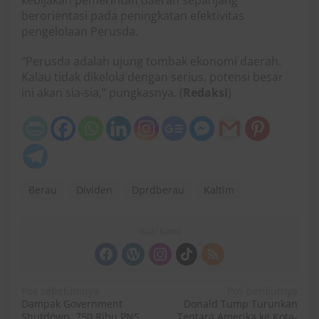
berorientasi pada peningkatan efektivitas
pengelolaan Perusda.
“Perusda adalah ujung tombak ekonomi daerah.
Kalau tidak dikelola dengan serius, potensi besar
ini akan sia-sia,” pungkasnya. (
Redaksi
)
Berau
Dividen
Dprdberau
Kaltim
Ikuti Kami
N
Pos sebelumnya
Pos berikutnya
Dampak Government
Donald Tump Turunkan
a
Shutdown, 750 Ribu PNS
Tentara Amerika ke Kota-