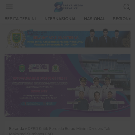
L
e
w
a
BERITA TERKINI
INTERNASIONAL
NASIONAL
REGIONAL
t
i
k
e
k
o
n
t
e
n
Beranda
»
DPRD Kritik Perusda Berau Minim Dividen, Tak
Maksimal Sumbang PAD