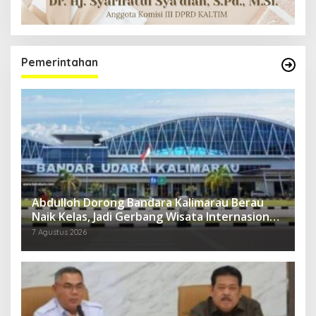
Pemerintahan
Abdulloh Dorong Bandara Kalimarau Berau
Naik Kelas, Jadi Gerbang Wisata Internasional
Kaltim
7 Agustus 2026