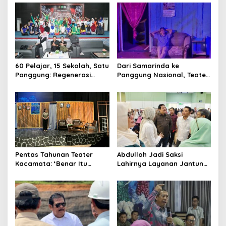
Internasional Kaltim
Dorong Keberlanjutan
Proyek Strategis
60 Pelajar, 15 Sekolah, Satu
Dari Samarinda ke
Panggung: Regenerasi
Panggung Nasional, Teater
Teater Kaltim Menemukan
Dahana Bawa Nama
Jalannya
Kalimantan ke FTRN ISI
Yogyakarta
Pentas Tahunan Teater
Abdulloh Jadi Saksi
Kacamata: ‘Benar Itu
Lahirnya Layanan Jantung
Kalah’ Menggugat Luka
Modern di Balikpapan:
Korupsi dan Kemiskinan
Jawaban Kebutuhan
Rakyat