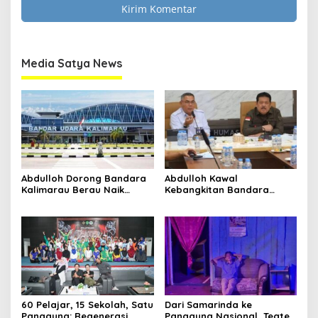
Clo
this
Media Satya News
mod
Masukkan Email Anda Untuk Mendapatkan Berita
Media Satya News
Terupdate MEDIASATYA.CO.ID
johnsmith@example.com
Your
email
Submit
Abdulloh Dorong Bandara
Abdulloh Kawal
Kalimarau Berau Naik
Kebangkitan Bandara
Kelas, Jadi Gerbang Wisata
Tanah Grogot, DPRD Kaltim
Internasional Kaltim
Dorong Keberlanjutan
Proyek Strategis
60 Pelajar, 15 Sekolah, Satu
Dari Samarinda ke
Panggung: Regenerasi
Panggung Nasional, Teater