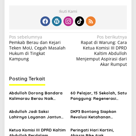
Ikuti Kami
N
Pos sebelumnya
Pos berikutnya
Pemkab Berau dan Kejari
Rapat di Warung: Cara
a
Teken MoU, Cegah Masalah
Ketua Komisi III DPRD
v
Hukum di Tingkat
Kaltim Abdulloh
Kampung
Menjemput Aspirasi dari
i
Akar Rumput
g
Posting Terkait
a
s
Abdulloh Dorong Bandara
60 Pelajar, 15 Sekolah, Satu
i
Kalimarau Berau Naik
Panggung: Regenerasi
p
Kelas, Jadi Gerbang Wisata
Teater Kaltim Menemukan
Internasional Kaltim
Jalannya
Abdulloh Jadi Saksi
DKP3 Bontang Siapkan
o
Lahirnya Layanan Jantung
Revolusi Ketahanan
s
Modern di Balikpapan:
Pangan dari Sekolah,
Jawaban Kebutuhan
Smartani Jadi Senjata
Ketua Komisi III DPRD Kaltim
Peringati Hari Kartini,
Rakyat
Abdulloh Perdalam
Abissia Bike Ajak