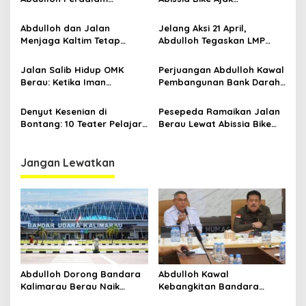
Ekosistem Ekspor Lewat
Perempuan Berau Gowes
Bangku Doktoral
Sambil Berkebaya
Abdulloh dan Jalan
Jelang Aksi 21 April,
Menjaga Kaltim Tetap
Abdulloh Tegaskan LMP
Damai di Tengah
Kaltim Siap Jaga
Gelombang Aksi 21 April
Kondusifitas Bersama TNI-
Jalan Salib Hidup OMK
Perjuangan Abdulloh Kawal
Polri
Berau: Ketika Iman
Pembangunan Bank Darah
Dihidupkan di Atas
RSUD Kanujoso Balikpapan:
Panggung
Kesehatan Warga Utama
Denyut Kesenian di
Pesepeda Ramaikan Jalan
Bontang: 10 Teater Pelajar
Berau Lewat Abissia Bike
Kaltim dan Perayaan
Gelar Berau Night Ride
Proses Bernama AKSARA
Jangan Lewatkan
Abdulloh Dorong Bandara
Abdulloh Kawal
Kalimarau Berau Naik
Kebangkitan Bandara
Kelas, Jadi Gerbang Wisata
Tanah Grogot, DPRD Kaltim