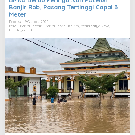
Banjir Rob, Pasang Tertinggi Capai 3
Meter
Redaksi
9 Oktober 2025
Berau
,
Berita Terbaru
,
Berita Terkini
,
Kaltim
,
Media Satya News
,
Uncategorized