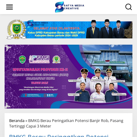
L
e
w
a
t
i
k
e
k
o
n
t
e
n
Beranda
»
BMKG Berau Peringatkan Potensi Banjir Rob, Pasang
Tertinggi Capai 3 Meter
BMKG Berau Peringatkan Potensi