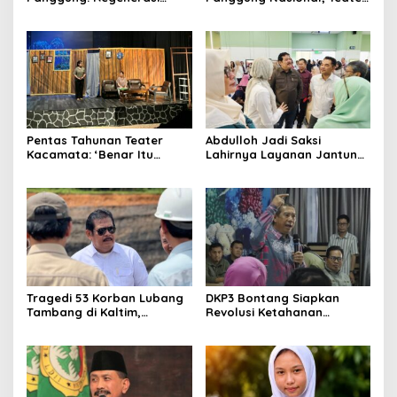
Teater Kaltim Menemukan
Dahana Bawa Nama
Jalannya
Kalimantan ke FTRN ISI
Yogyakarta
Pentas Tahunan Teater
Abdulloh Jadi Saksi
Kacamata: ‘Benar Itu
Lahirnya Layanan Jantung
Kalah’ Menggugat Luka
Modern di Balikpapan:
Korupsi dan Kemiskinan
Jawaban Kebutuhan
Rakyat
Tragedi 53 Korban Lubang
DKP3 Bontang Siapkan
Tambang di Kaltim,
Revolusi Ketahanan
Abdulloh Desak Perbaikan
Pangan dari Sekolah,
Total Tata Kelola
Smartani Jadi Senjata