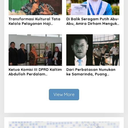
Transformasi Kultural Tata
Di Balik Seragam Putih Abu-
Kelola Pelayanan Haji
Abu, Amira Dirham Mengukir
Indonesia
Prestasi di Ajang Olimpiade
Nasional
Ketua Komisi III DPRD Kaltim
Dari Perbatasan Nunukan
Abdulloh Perdalam
ke Samarinda, Puang
Ekosistem Ekspor Lewat
Dirham Ubah Lapas Jadi
Bangku Doktoral
Ruang Harapan
View More