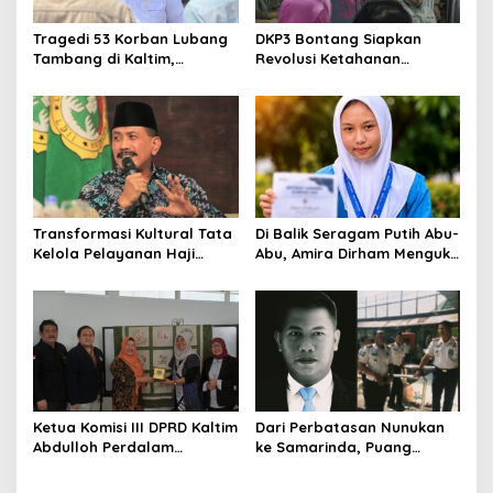
Tragedi 53 Korban Lubang
DKP3 Bontang Siapkan
Tambang di Kaltim,
Revolusi Ketahanan
Abdulloh Desak Perbaikan
Pangan dari Sekolah,
Total Tata Kelola
Smartani Jadi Senjata
Transformasi Kultural Tata
Di Balik Seragam Putih Abu-
Kelola Pelayanan Haji
Abu, Amira Dirham Mengukir
Indonesia
Prestasi di Ajang Olimpiade
Nasional
Ketua Komisi III DPRD Kaltim
Dari Perbatasan Nunukan
Abdulloh Perdalam
ke Samarinda, Puang
Ekosistem Ekspor Lewat
Dirham Ubah Lapas Jadi
Bangku Doktoral
Ruang Harapan