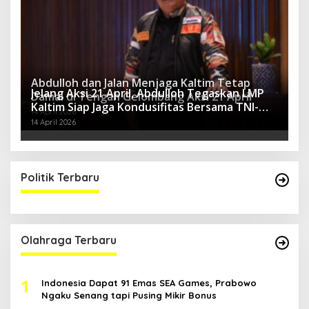
Abdulloh dan Jalan Menjaga Kaltim Tetap
Jelang Aksi 21 April, Abdulloh Tegaskan LMP
Damai di Tengah Gelombang Aksi 21 April
Kaltim Siap Jaga Kondusifitas Bersama TNI-
14 April 2026
Polri
14 April 2026
Politik Terbaru
Olahraga Terbaru
1
Indonesia Dapat 91 Emas SEA Games, Prabowo
Ngaku Senang tapi Pusing Mikir Bonus