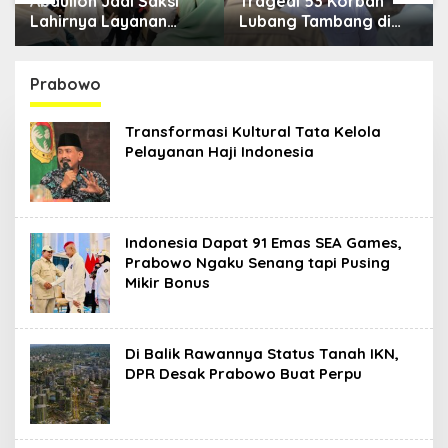
Abdulloh Jadi Saksi
Tragedi 53 Korban
Lahirnya Layanan
Lubang Tambang di
Jantung Modern di
Kaltim, Abdulloh Desak
Balikpapan: Jawaban
Perbaikan Total Tata
Kebutuhan Rakyat
Kelola
Prabowo
Transformasi Kultural Tata Kelola
Pelayanan Haji Indonesia
Indonesia Dapat 91 Emas SEA Games,
Prabowo Ngaku Senang tapi Pusing
Mikir Bonus
Di Balik Rawannya Status Tanah IKN,
DPR Desak Prabowo Buat Perpu