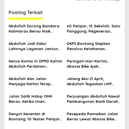
i
g
Posting Terkait
a
s
Abdulloh Dorong Bandara
60 Pelajar, 15 Sekolah, Satu
Kalimarau Berau Naik
Panggung: Regenerasi
i
Kelas, Jadi Gerbang Wisata
Teater Kaltim Menemukan
p
Internasional Kaltim
Jalannya
Abdulloh Jadi Saksi
DKP3 Bontang Siapkan
Lahirnya Layanan Jantung
Revolusi Ketahanan
o
Modern di Balikpapan:
Pangan dari Sekolah,
s
Jawaban Kebutuhan
Smartani Jadi Senjata
Ketua Komisi III DPRD Kaltim
Peringati Hari Kartini,
Rakyat
Abdulloh Perdalam
Abissia Bike Ajak
Ekosistem Ekspor Lewat
Perempuan Berau Gowes
Bangku Doktoral
Sambil Berkebaya
Abdulloh dan Jalan
Jelang Aksi 21 April,
Menjaga Kaltim Tetap
Abdulloh Tegaskan LMP
Damai di Tengah
Kaltim Siap Jaga
Gelombang Aksi 21 April
Kondusifitas Bersama TNI-
Jalan Salib Hidup OMK
Perjuangan Abdulloh Kawal
Polri
Berau: Ketika Iman
Pembangunan Bank Darah
Dihidupkan di Atas
RSUD Kanujoso Balikpapan:
Panggung
Kesehatan Warga Utama
Denyut Kesenian di
Pesepeda Ramaikan Jalan
Bontang: 10 Teater Pelajar
Berau Lewat Abissia Bike
Kaltim dan Perayaan
Gelar Berau Night Ride