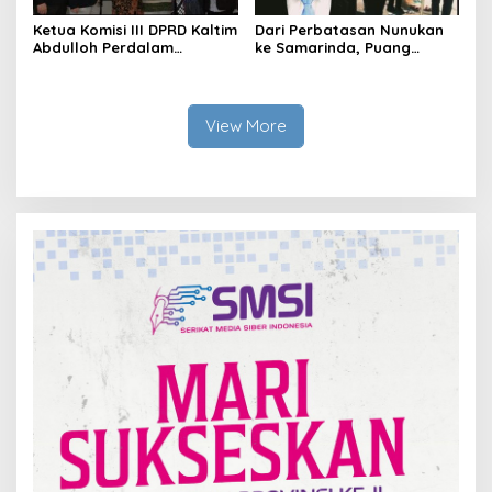
Ketua Komisi III DPRD Kaltim
Dari Perbatasan Nunukan
Abdulloh Perdalam
ke Samarinda, Puang
Ekosistem Ekspor Lewat
Dirham Ubah Lapas Jadi
Bangku Doktoral
Ruang Harapan
View More