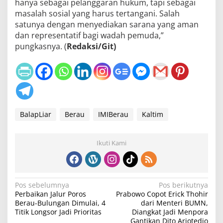
hanya sebagai pelanggaran hukum, tapi sebagai
masalah sosial yang harus tertangani. Salah
satunya dengan menyediakan sarana yang aman
dan representatif bagi wadah pemuda,”
pungkasnya. (
Redaksi/Git)
BalapLiar
Berau
IMIBerau
Kaltim
Ikuti Kami
N
Pos sebelumnya
Pos berikutnya
Perbaikan Jalur Poros
Prabowo Copot Erick Thohir
a
Berau-Bulungan Dimulai, 4
dari Menteri BUMN,
v
Titik Longsor Jadi Prioritas
Diangkat Jadi Menpora
Gantikan Dito Ariotedjo