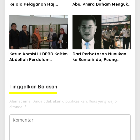
Kelola Pelayanan Haji
Abu, Amira Dirham Mengukir
Indonesia
Prestasi di Ajang Olimpiade
Nasional
Ketua Komisi III DPRD Kaltim
Dari Perbatasan Nunukan
Abdulloh Perdalam
ke Samarinda, Puang
Ekosistem Ekspor Lewat
Dirham Ubah Lapas Jadi
Bangku Doktoral
Ruang Harapan
Tinggalkan Balasan
Alamat email Anda tidak akan dipublikasikan.
Ruas yang wajib
ditandai
*