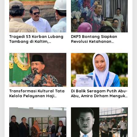
Rakyat
Tragedi 53 Korban Lubang
DKP3 Bontang Siapkan
Tambang di Kaltim,
Revolusi Ketahanan
Abdulloh Desak Perbaikan
Pangan dari Sekolah,
Total Tata Kelola
Smartani Jadi Senjata
Transformasi Kultural Tata
Di Balik Seragam Putih Abu-
Kelola Pelayanan Haji
Abu, Amira Dirham Mengukir
Indonesia
Prestasi di Ajang Olimpiade
Nasional