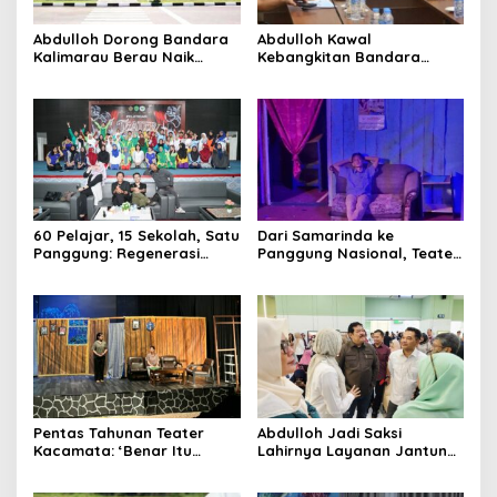
Abdulloh Dorong Bandara
Abdulloh Kawal
Kalimarau Berau Naik
Kebangkitan Bandara
johnsmith@example.com
Your
Kelas, Jadi Gerbang Wisata
Tanah Grogot, DPRD Kaltim
email
Internasional Kaltim
Dorong Keberlanjutan
Submit
Proyek Strategis
60 Pelajar, 15 Sekolah, Satu
Dari Samarinda ke
Panggung: Regenerasi
Panggung Nasional, Teater
Teater Kaltim Menemukan
Dahana Bawa Nama
Jalannya
Kalimantan ke FTRN ISI
Yogyakarta
Pentas Tahunan Teater
Abdulloh Jadi Saksi
Kacamata: ‘Benar Itu
Lahirnya Layanan Jantung
Kalah’ Menggugat Luka
Modern di Balikpapan:
Korupsi dan Kemiskinan
Jawaban Kebutuhan