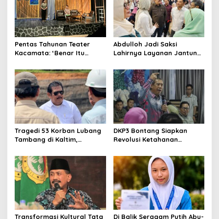
Pentas Tahunan Teater
Abdulloh Jadi Saksi
Kacamata: ‘Benar Itu
Lahirnya Layanan Jantung
Kalah’ Menggugat Luka
Modern di Balikpapan:
Korupsi dan Kemiskinan
Jawaban Kebutuhan
Rakyat
Tragedi 53 Korban Lubang
DKP3 Bontang Siapkan
Tambang di Kaltim,
Revolusi Ketahanan
Abdulloh Desak Perbaikan
Pangan dari Sekolah,
Total Tata Kelola
Smartani Jadi Senjata
Transformasi Kultural Tata
Di Balik Seragam Putih Abu-