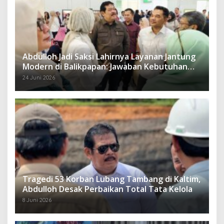
Abdulloh Jadi Saksi Lahirnya Layanan Jantung
Modern di Balikpapan: Jawaban Kebutuhan
Rakyat
24 Juni 2026
Tragedi 53 Korban Lubang Tambang di Kaltim,
Abdulloh Desak Perbaikan Total Tata Kelola
8 Juni 2026