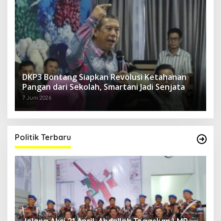
DKP3 Bontang Siapkan Revolusi Ketahanan
Pangan dari Sekolah, Smartani Jadi Senjata
7 Juni 2026
Politik Terbaru
Jelang Aksi 21 April, Abdulloh Tegaskan LMP
R