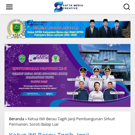
L
e
w
a
t
i
k
e
k
o
n
t
e
n
Beranda
»
Ketua IMI Berau Tagih Janji Pembangunan Sirkuit
Permanen, Soroti Balap Liar
Ketua IMI Berau Tagih Janji