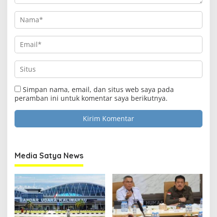
Simpan nama, email, dan situs web saya pada
peramban ini untuk komentar saya berikutnya.
Media Satya News
Clo
this
Media Satya News
mod
Masukkan Email Anda Untuk Mendapatkan Berita
Terupdate MEDIASATYA.CO.ID