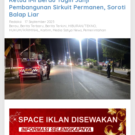
Pembangunan Sirkuit Permanen, Soroti
Balap Liar
Redaksi
17 September 2025
Berau
,
Berita Terbaru
,
Berita Terkini
,
HIBURAN/TEKNO
,
HUKUM/KRIMINAL
,
Kaltim
,
Media Satya News
,
Pemerintahan