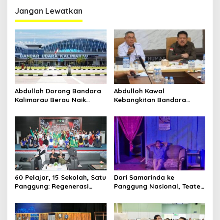
Proses Bernama AKSARA
Jangan Lewatkan
Abdulloh Dorong Bandara
Abdulloh Kawal
Kalimarau Berau Naik
Kebangkitan Bandara
Kelas, Jadi Gerbang Wisata
Tanah Grogot, DPRD Kaltim
Internasional Kaltim
Dorong Keberlanjutan
Proyek Strategis
60 Pelajar, 15 Sekolah, Satu
Dari Samarinda ke
Panggung: Regenerasi
Panggung Nasional, Teater
Teater Kaltim Menemukan
Dahana Bawa Nama
Jalannya
Kalimantan ke FTRN ISI
Yogyakarta