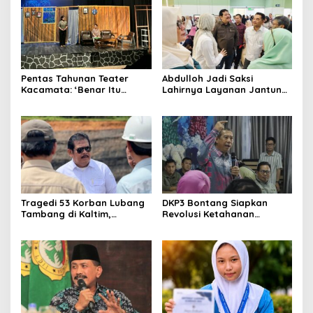
Pentas Tahunan Teater
Abdulloh Jadi Saksi
Kacamata: ‘Benar Itu
Lahirnya Layanan Jantung
Kalah’ Menggugat Luka
Modern di Balikpapan:
Korupsi dan Kemiskinan
Jawaban Kebutuhan
Rakyat
Tragedi 53 Korban Lubang
DKP3 Bontang Siapkan
Tambang di Kaltim,
Revolusi Ketahanan
Abdulloh Desak Perbaikan
Pangan dari Sekolah,
Total Tata Kelola
Smartani Jadi Senjata