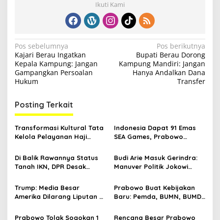
Ikuti Kami
N
Pos sebelumnya
Pos berikutnya
Kajari Berau Ingatkan
Bupati Berau Dorong
a
Kepala Kampung: Jangan
Kampung Mandiri: Jangan
v
Gampangkan Persoalan
Hanya Andalkan Dana
Hukum
Transfer
i
g
Posting Terkait
a
s
Transformasi Kultural Tata
Indonesia Dapat 91 Emas
Kelola Pelayanan Haji
SEA Games, Prabowo
i
Indonesia
Ngaku Senang tapi Pusing
p
Mikir Bonus
Di Balik Rawannya Status
Budi Arie Masuk Gerindra:
Tanah IKN, DPR Desak
Manuver Politik Jokowi
o
Prabowo Buat Perpu
Susupkan Projo ke Lingkar
s
Prabowo
Trump: Media Besar
Prabowo Buat Kebijakan
Amerika Dilarang Liputan di
Baru: Pemda, BUMN, BUMD
Gedung Putih
Bisa Utang ke Pemerintah
Pusat
Prabowo Tolak Sogokan 1
Rencana Besar Prabowo