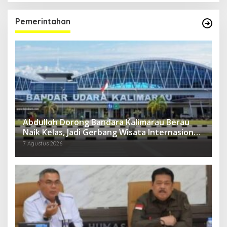
Pemerintahan
Abdulloh Dorong Bandara Kalimarau Berau
Naik Kelas, Jadi Gerbang Wisata Internasional
Kaltim
7 Agustus 2026