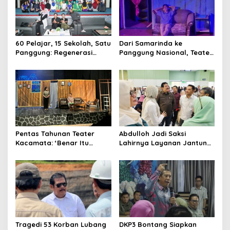
60 Pelajar, 15 Sekolah, Satu
Dari Samarinda ke
Panggung: Regenerasi
Panggung Nasional, Teater
Teater Kaltim Menemukan
Dahana Bawa Nama
Jalannya
Kalimantan ke FTRN ISI
Yogyakarta
Pentas Tahunan Teater
Abdulloh Jadi Saksi
Kacamata: ‘Benar Itu
Lahirnya Layanan Jantung
Kalah’ Menggugat Luka
Modern di Balikpapan:
Korupsi dan Kemiskinan
Jawaban Kebutuhan
Rakyat
Tragedi 53 Korban Lubang
DKP3 Bontang Siapkan