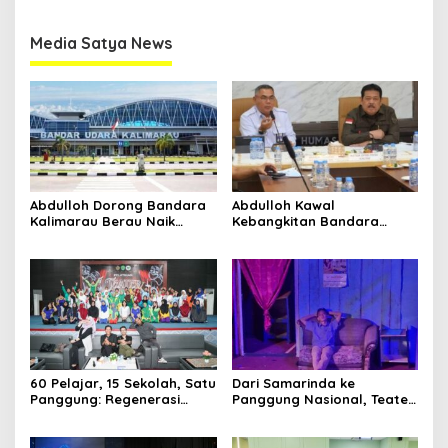
Media Satya News
Abdulloh Dorong Bandara
Abdulloh Kawal
Kalimarau Berau Naik
Kebangkitan Bandara
Kelas, Jadi Gerbang Wisata
Tanah Grogot, DPRD Kaltim
Internasional Kaltim
Dorong Keberlanjutan
Proyek Strategis
60 Pelajar, 15 Sekolah, Satu
Dari Samarinda ke
Panggung: Regenerasi
Panggung Nasional, Teater
Teater Kaltim Menemukan
Dahana Bawa Nama
Jalannya
Kalimantan ke FTRN ISI
Yogyakarta