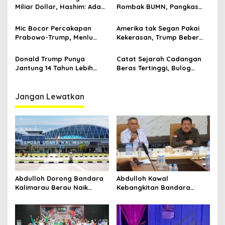
Miliar Dollar, Hashim: Ada
Rombak BUMN, Pangkas
Orang Nekat Mau Suap
800 Badan Usaha Milik
Presiden
Negara
Mic Bocor Percakapan
Amerika tak Segan Pakai
Prabowo-Trump, Menlu
Kekerasan, Trump Beber
Sugiono Buka Suara: Teman
Hamas Bakal Lucuti
Lah Ya
Senjata Sendiri
Donald Trump Punya
Catat Sejarah Cadangan
Jantung 14 Tahun Lebih
Beras Tertinggi, Bulog
Muda dari Pria 79 Tahun
Dikaji Jadi Kementerian di
Era Prabowo
Jangan Lewatkan
Abdulloh Dorong Bandara
Abdulloh Kawal
Kalimarau Berau Naik
Kebangkitan Bandara
Kelas, Jadi Gerbang Wisata
Tanah Grogot, DPRD Kaltim
Internasional Kaltim
Dorong Keberlanjutan
Proyek Strategis