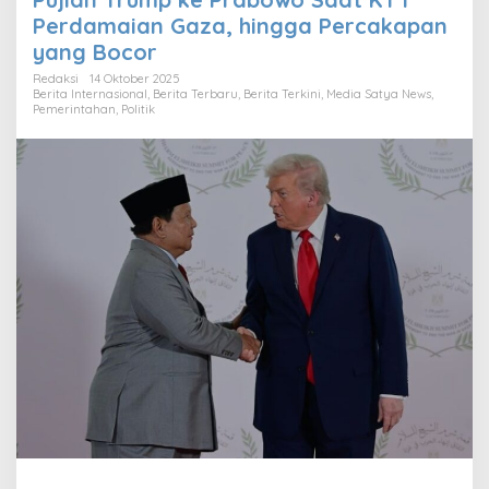
Perdamaian Gaza, hingga Percakapan
yang Bocor
Redaksi
14 Oktober 2025
Berita Internasional
,
Berita Terbaru
,
Berita Terkini
,
Media Satya News
,
Pemerintahan
,
Politik