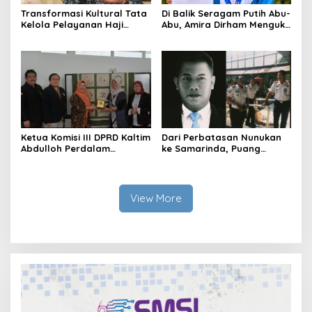
Transformasi Kultural Tata
Di Balik Seragam Putih Abu-
Kelola Pelayanan Haji
Abu, Amira Dirham Mengukir
Indonesia
Prestasi di Ajang Olimpiade
Nasional
Ketua Komisi III DPRD Kaltim
Dari Perbatasan Nunukan
Abdulloh Perdalam
ke Samarinda, Puang
Ekosistem Ekspor Lewat
Dirham Ubah Lapas Jadi
Bangku Doktoral
Ruang Harapan
View More