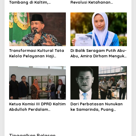
Tambang di Kaltim,
Revolusi Ketahanan
Abdulloh Desak Perbaikan
Pangan dari Sekolah,
Total Tata Kelola
Smartani Jadi Senjata
Transformasi Kultural Tata
Di Balik Seragam Putih Abu-
Kelola Pelayanan Haji
Abu, Amira Dirham Mengukir
Indonesia
Prestasi di Ajang Olimpiade
Nasional
Ketua Komisi III DPRD Kaltim
Dari Perbatasan Nunukan
Abdulloh Perdalam
ke Samarinda, Puang
Ekosistem Ekspor Lewat
Dirham Ubah Lapas Jadi
Bangku Doktoral
Ruang Harapan
Tinggalkan Balasan