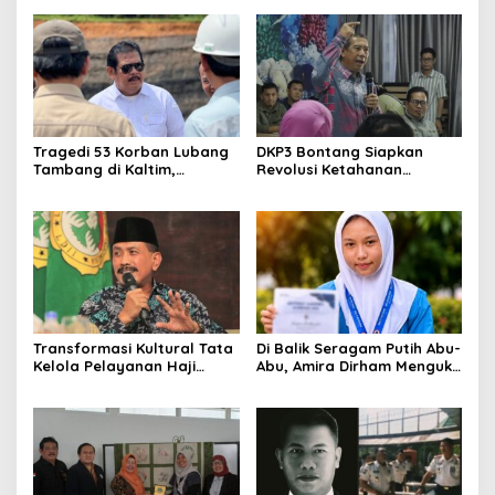
Korupsi dan Kemiskinan
Jawaban Kebutuhan
Rakyat
Tragedi 53 Korban Lubang
DKP3 Bontang Siapkan
Tambang di Kaltim,
Revolusi Ketahanan
Abdulloh Desak Perbaikan
Pangan dari Sekolah,
Total Tata Kelola
Smartani Jadi Senjata
Transformasi Kultural Tata
Di Balik Seragam Putih Abu-
Kelola Pelayanan Haji
Abu, Amira Dirham Mengukir
Indonesia
Prestasi di Ajang Olimpiade
Nasional