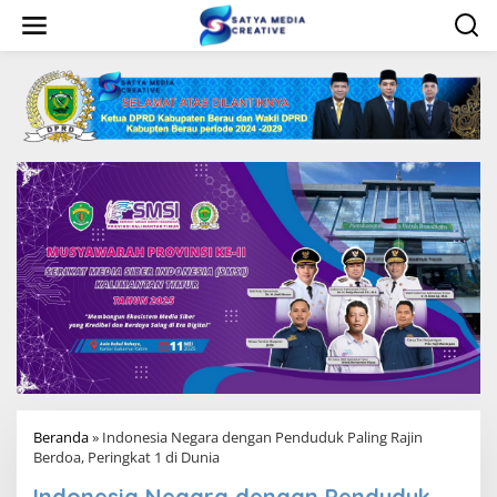
L
e
w
a
t
i
k
e
k
o
n
t
e
n
Beranda
»
Indonesia Negara dengan Penduduk Paling Rajin
Berdoa, Peringkat 1 di Dunia
Indonesia Negara dengan Penduduk