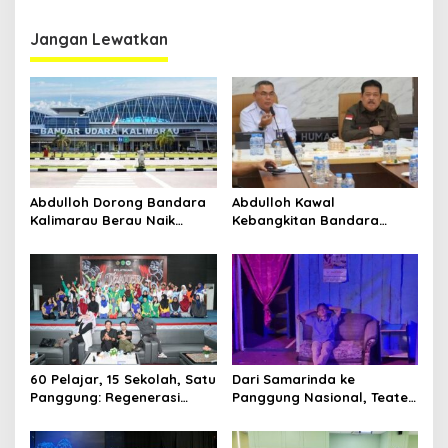
Danantara Siap
Sulawesi, Menlu RI:
Gelontorkan Rp14 Ribu
Selesaikan Baik-baik
Triliun
Jangan Lewatkan
Abdulloh Dorong Bandara
Abdulloh Kawal
Kalimarau Berau Naik
Kebangkitan Bandara
Kelas, Jadi Gerbang Wisata
Tanah Grogot, DPRD Kaltim
Internasional Kaltim
Dorong Keberlanjutan
Proyek Strategis
60 Pelajar, 15 Sekolah, Satu
Dari Samarinda ke
Panggung: Regenerasi
Panggung Nasional, Teater
Teater Kaltim Menemukan
Dahana Bawa Nama
Jalannya
Kalimantan ke FTRN ISI