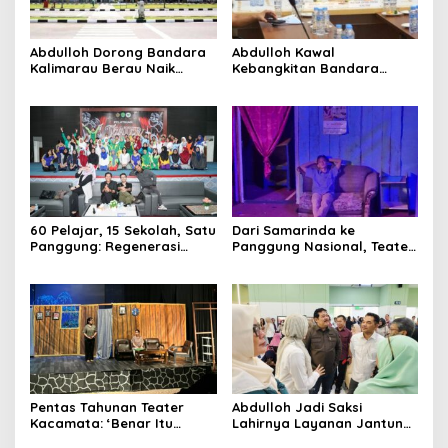
Terupdate MEDIASATYA.CO.ID
Abdulloh Dorong Bandara
Abdulloh Kawal
johnsmith@example.com
Your
Kalimarau Berau Naik
Kebangkitan Bandara
Kelas, Jadi Gerbang Wisata
Tanah Grogot, DPRD Kaltim
email
Submit
Internasional Kaltim
Dorong Keberlanjutan
Proyek Strategis
60 Pelajar, 15 Sekolah, Satu
Dari Samarinda ke
Panggung: Regenerasi
Panggung Nasional, Teater
Teater Kaltim Menemukan
Dahana Bawa Nama
Jalannya
Kalimantan ke FTRN ISI
Yogyakarta
Pentas Tahunan Teater
Abdulloh Jadi Saksi
Kacamata: ‘Benar Itu
Lahirnya Layanan Jantung
Kalah’ Menggugat Luka
Modern di Balikpapan: