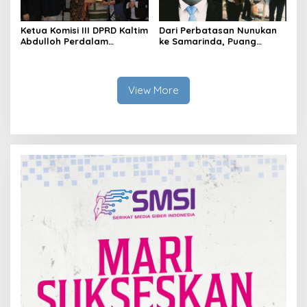
Ketua Komisi III DPRD Kaltim
Dari Perbatasan Nunukan
Abdulloh Perdalam
ke Samarinda, Puang
Ekosistem Ekspor Lewat
Dirham Ubah Lapas Jadi
Bangku Doktoral
Ruang Harapan
View More