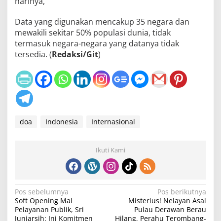
harinya,
Data yang digunakan mencakup 35 negara dan
mewakili sekitar 50% populasi dunia, tidak
termasuk negara-negara yang datanya tidak
tersedia. (
Redaksi/Git
)
doa
Indonesia
Internasional
Ikuti Kami
N
Pos sebelumnya
Pos berikutnya
Soft Opening Mal
Misterius! Nelayan Asal
a
Pelayanan Publik, Sri
Pulau Derawan Berau
Juniarsih: Ini Komitmen
Hilang, Perahu Terombang-