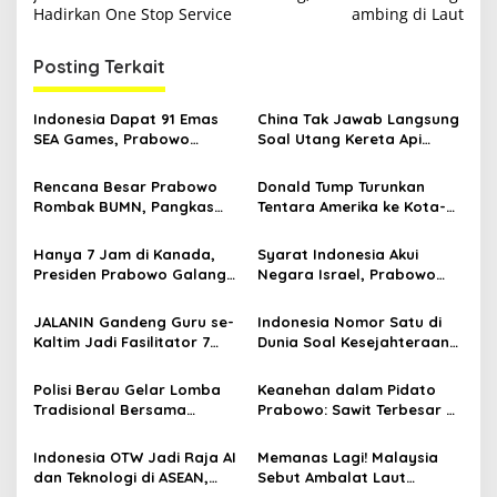
v
Hadirkan One Stop Service
ambing di Laut
i
g
Posting Terkait
a
s
Indonesia Dapat 91 Emas
China Tak Jawab Langsung
SEA Games, Prabowo
Soal Utang Kereta Api
i
Ngaku Senang tapi Pusing
Cepat Whoosh Indonesia
p
Mikir Bonus
Rencana Besar Prabowo
Donald Tump Turunkan
Rombak BUMN, Pangkas
Tentara Amerika ke Kota-
o
800 Badan Usaha Milik
kota, Antisipasi Upaya
s
Negara
Makar
Hanya 7 Jam di Kanada,
Syarat Indonesia Akui
Presiden Prabowo Galang
Negara Israel, Prabowo
Potensi Rp 197 Triliun Buat
Standing Ovation Macron
Indonesia
Akui Kemerdekaan
JALANIN Gandeng Guru se-
Indonesia Nomor Satu di
Palestina
Kaltim Jadi Fasilitator 7
Dunia Soal Kesejahteraan
Kebiasaan Anak Indonesia
Psikologis, Amerika
Hebat
Terbelakang
Polisi Berau Gelar Lomba
Keanehan dalam Pidato
Tradisional Bersama
Prabowo: Sawit Terbesar di
Warga, Meriahkan HUT ke-
Dunia tapi Langka hingga
80 RI
Polemik Pangan Mahal
Indonesia OTW Jadi Raja AI
Memanas Lagi! Malaysia
dan Teknologi di ASEAN,
Sebut Ambalat Laut