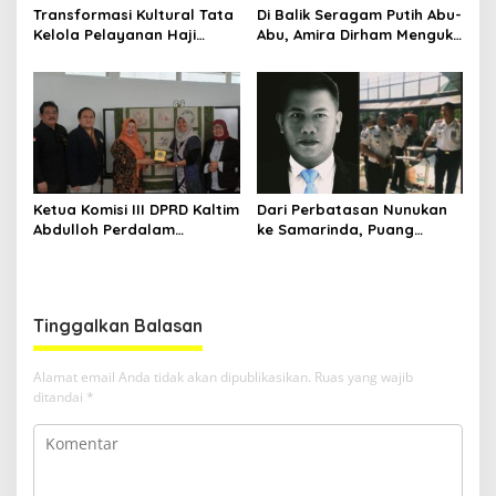
Transformasi Kultural Tata
Di Balik Seragam Putih Abu-
Kelola Pelayanan Haji
Abu, Amira Dirham Mengukir
Indonesia
Prestasi di Ajang Olimpiade
Nasional
Ketua Komisi III DPRD Kaltim
Dari Perbatasan Nunukan
Abdulloh Perdalam
ke Samarinda, Puang
Ekosistem Ekspor Lewat
Dirham Ubah Lapas Jadi
Bangku Doktoral
Ruang Harapan
Tinggalkan Balasan
Alamat email Anda tidak akan dipublikasikan.
Ruas yang wajib
ditandai
*