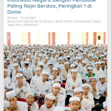
Paling Rajin Berdoa, Peringkat 1 di
Dunia
Redaksi
29 Juli 2025
Berita Internasional
,
Berita Terbaru
,
Berita Terkini
,
Internasional
,
Media
Satya News
,
Pendidikan