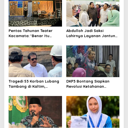
Yogyakarta
Pentas Tahunan Teater
Abdulloh Jadi Saksi
Kacamata: ‘Benar Itu
Lahirnya Layanan Jantung
Kalah’ Menggugat Luka
Modern di Balikpapan:
Korupsi dan Kemiskinan
Jawaban Kebutuhan
Rakyat
Tragedi 53 Korban Lubang
DKP3 Bontang Siapkan
Tambang di Kaltim,
Revolusi Ketahanan
Abdulloh Desak Perbaikan
Pangan dari Sekolah,
Total Tata Kelola
Smartani Jadi Senjata