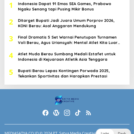
1
Indonesia Dapat 91 Emas SEA Games, Prabowo
Ngaku Senang tapi Pusing Mikir Bonus
2
Ditarget Bupati Jadi Juara Umum Porprov 2026,
KONI Berau: Asal Anggaran Mendukung
3
Final Dramatis 5 Set Warnai Penutupan Turnamen
Voli Berau, Agus Uriansyah: Mental Atlet Kita Luar
Biasa
4
Atlet Muda Berau Sumbang Medali Estafet untuk
Indonesia di Kejuaraan Atletik Asia Tenggara
5
Bupati Berau Lepas Kontingen Porwada 2025,
Tekankan Sportivitas dan Harapkan Prestasi
MEDIASATYA.CO.ID
© 2024 PT. Satya Media Creative.
Light
Dark