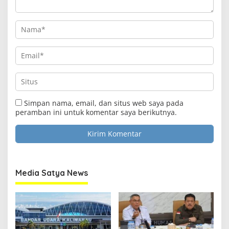
Simpan nama, email, dan situs web saya pada
peramban ini untuk komentar saya berikutnya.
Media Satya News
Clo
this
Media Satya News
mod
Masukkan Email Anda Untuk Mendapatkan Berita