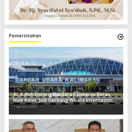
Pemerintahan
Abdulloh Dorong Bandara Kalimarau Berau
Naik Kelas, Jadi Gerbang Wisata Internasional
Kaltim
7 Agustus 2026