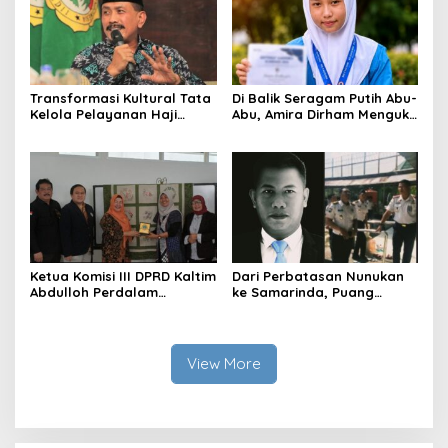
Transformasi Kultural Tata
Di Balik Seragam Putih Abu-
Kelola Pelayanan Haji
Abu, Amira Dirham Mengukir
Indonesia
Prestasi di Ajang Olimpiade
Nasional
Ketua Komisi III DPRD Kaltim
Dari Perbatasan Nunukan
Abdulloh Perdalam
ke Samarinda, Puang
Ekosistem Ekspor Lewat
Dirham Ubah Lapas Jadi
Bangku Doktoral
Ruang Harapan
View More