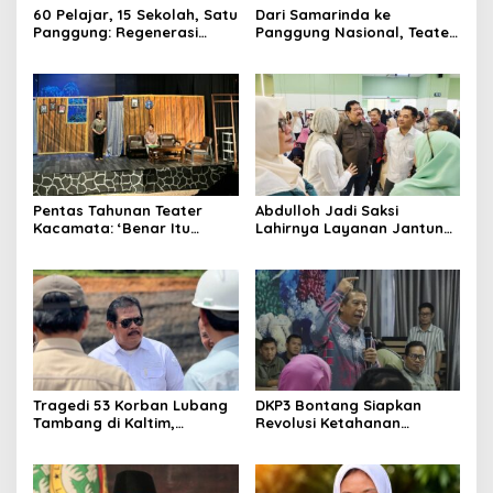
60 Pelajar, 15 Sekolah, Satu
Dari Samarinda ke
Panggung: Regenerasi
Panggung Nasional, Teater
Teater Kaltim Menemukan
Dahana Bawa Nama
Jalannya
Kalimantan ke FTRN ISI
Yogyakarta
Pentas Tahunan Teater
Abdulloh Jadi Saksi
Kacamata: ‘Benar Itu
Lahirnya Layanan Jantung
Kalah’ Menggugat Luka
Modern di Balikpapan:
Korupsi dan Kemiskinan
Jawaban Kebutuhan
Rakyat
Tragedi 53 Korban Lubang
DKP3 Bontang Siapkan
Tambang di Kaltim,
Revolusi Ketahanan
Abdulloh Desak Perbaikan
Pangan dari Sekolah,
Total Tata Kelola
Smartani Jadi Senjata