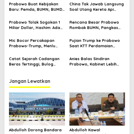
Prabowo
Prabowo Buat Kebijakan
China Tak Jawab Langsung
Baru: Pemda, BUMN, BUMD
Soal Utang Kereta Api
Bisa Utang ke Pemerintah
Cepat Whoosh Indonesia
Pusat
Prabowo Tolak Sogokan 1
Rencana Besar Prabowo
Miliar Dollar, Hashim: Ada
Rombak BUMN, Pangkas
Orang Nekat Mau Suap
800 Badan Usaha Milik
Presiden
Negara
Mic Bocor Percakapan
Pujian Trump ke Prabowo
Prabowo-Trump, Menlu
Saat KTT Perdamaian
Sugiono Buka Suara: Teman
Gaza, hingga Percakapan
Lah Ya
yang Bocor
Catat Sejarah Cadangan
Anies Balas Sindiran
Beras Tertinggi, Bulog
Prabowo, Kabinet Lebih
Dikaji Jadi Kementerian di
Banyak Koneksi Daripada
Era Prabowo
Kompetensi
Jangan Lewatkan
Abdulloh Dorong Bandara
Abdulloh Kawal