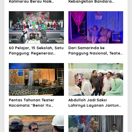
Kalimarau Berau Naik
Kebangkitan Bandara
Kelas, Jadi Gerbang Wisata
Tanah Grogot, DPRD Kaltim
Internasional Kaltim
Dorong Keberlanjutan
Proyek Strategis
60 Pelajar, 15 Sekolah, Satu
Dari Samarinda ke
Panggung: Regenerasi
Panggung Nasional, Teater
Teater Kaltim Menemukan
Dahana Bawa Nama
Jalannya
Kalimantan ke FTRN ISI
Yogyakarta
Pentas Tahunan Teater
Abdulloh Jadi Saksi
Kacamata: ‘Benar Itu
Lahirnya Layanan Jantung
Kalah’ Menggugat Luka
Modern di Balikpapan:
Korupsi dan Kemiskinan
Jawaban Kebutuhan
Rakyat