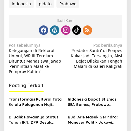
Indonesia
pidato
Prabowo
Ikuti Kami
N
Pos sebelumnya
Pos berikutnya
Ketegangan di Rektorat
‘Predator Santri’ di Ponpes
a
Unmul, WR III Terdiam
Kukar Jadi Tersangka, Aksi
v
Dituntut Mahasiswa Jawab
Bejat Dilakukan Tengah
‘Permintaan Maaf ke
Malam di Galeri Kaligrafi
i
Pemprov Kaltim’
g
Posting Terkait
a
s
Transformasi Kultural Tata
Indonesia Dapat 91 Emas
i
Kelola Pelayanan Haji
SEA Games, Prabowo
p
Indonesia
Ngaku Senang tapi Pusing
Mikir Bonus
Di Balik Rawannya Status
Budi Arie Masuk Gerindra:
o
Tanah IKN, DPR Desak
Manuver Politik Jokowi
s
Prabowo Buat Perpu
Susupkan Projo ke Lingkar