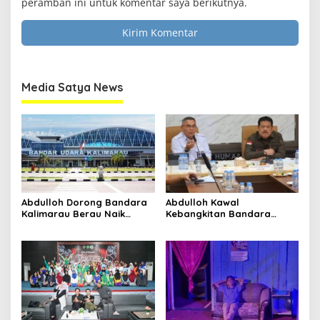
peramban ini untuk komentar saya berikutnya.
Media Satya News
Abdulloh Dorong Bandara
Abdulloh Kawal
Kalimarau Berau Naik
Kebangkitan Bandara
Kelas, Jadi Gerbang Wisata
Tanah Grogot, DPRD Kaltim
Internasional Kaltim
Dorong Keberlanjutan
Proyek Strategis