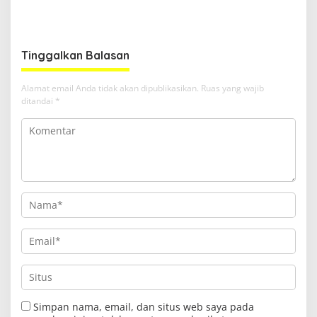
Ekosistem Ekspor Lewat
Dirham Ubah Lapas Jadi
Bangku Doktoral
Ruang Harapan
Tinggalkan Balasan
Alamat email Anda tidak akan dipublikasikan.
Ruas yang wajib
ditandai
*
Simpan nama, email, dan situs web saya pada