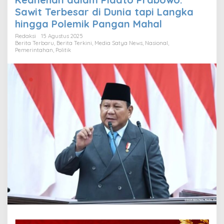
Sawit Terbesar di Dunia tapi Langka
hingga Polemik Pangan Mahal
Redaksi
15 Agustus 2025
Berita Terbaru
,
Berita Terkini
,
Media Satya News
,
Nasional
,
Pemerintahan
,
Politik