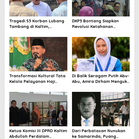
Tragedi 53 Korban Lubang
DKP3 Bontang Siapkan
Tambang di Kaltim,
Revolusi Ketahanan
Abdulloh Desak Perbaikan
Pangan dari Sekolah,
Total Tata Kelola
Smartani Jadi Senjata
Transformasi Kultural Tata
Di Balik Seragam Putih Abu-
Kelola Pelayanan Haji
Abu, Amira Dirham Mengukir
Indonesia
Prestasi di Ajang Olimpiade
Nasional
Ketua Komisi III DPRD Kaltim
Dari Perbatasan Nunukan
Abdulloh Perdalam
ke Samarinda, Puang