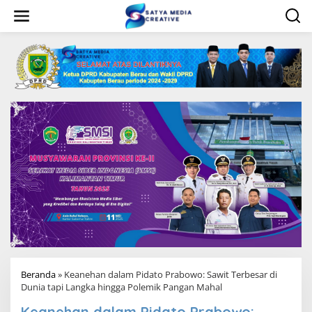
L
e
w
a
t
i
k
e
k
o
n
t
e
n
Beranda
»
Keanehan dalam Pidato Prabowo: Sawit Terbesar di
Dunia tapi Langka hingga Polemik Pangan Mahal
Keanehan dalam Pidato Prabowo: