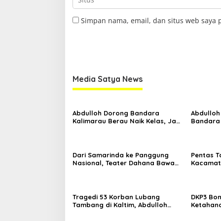
Simpan nama, email, dan situs web saya 
Media Satya News
Abdulloh Dorong Bandara
Abdulloh
Kalimarau Berau Naik Kelas, Jadi
Bandara
Gerbang Wisata Internasional
Kaltim D
Kaltim
Proyek S
Dari Samarinda ke Panggung
Pentas T
Nasional, Teater Dahana Bawa
Kacamata
Nama Kalimantan ke FTRN ISI
Mengguga
Yogyakarta
Kemiskin
Tragedi 53 Korban Lubang
DKP3 Bon
Tambang di Kaltim, Abdulloh
Ketahana
Desak Perbaikan Total Tata
Smartani
Kelola