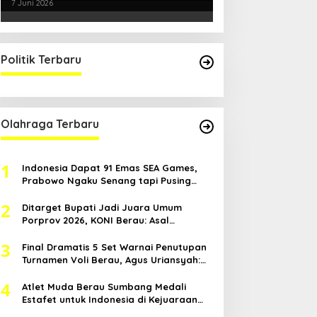
Smartani Jadi Senjata
7 Juni 2026
Politik Terbaru
Olahraga Terbaru
1
Indonesia Dapat 91 Emas SEA Games,
Prabowo Ngaku Senang tapi Pusing
Mikir Bonus
2
Ditarget Bupati Jadi Juara Umum
Porprov 2026, KONI Berau: Asal
Anggaran Mendukung
3
Final Dramatis 5 Set Warnai Penutupan
Turnamen Voli Berau, Agus Uriansyah:
Mental Atlet Kita Luar Biasa
4
Atlet Muda Berau Sumbang Medali
Estafet untuk Indonesia di Kejuaraan
Atletik Asia Tenggara