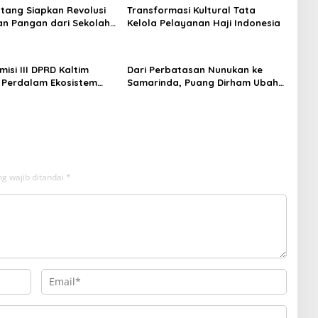
tang Siapkan Revolusi
Transformasi Kultural Tata
n Pangan dari Sekolah,
Kelola Pelayanan Haji Indonesia
 Jadi Senjata
isi III DPRD Kaltim
Dari Perbatasan Nunukan ke
 Perdalam Ekosistem
Samarinda, Puang Dirham Ubah
ewat Bangku Doktoral
Lapas Jadi Ruang Harapan
g wajib ditandai
*