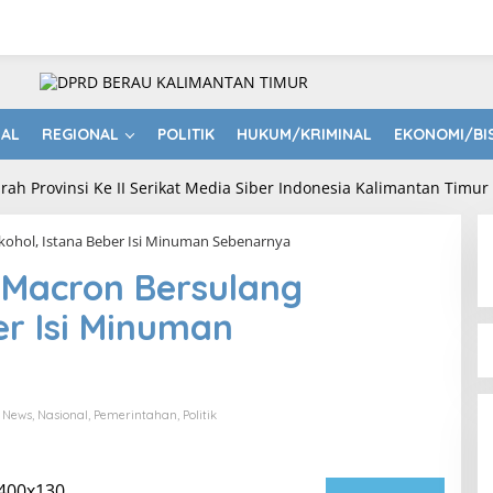
NAL
REGIONAL
POLITIK
HUKUM/KRIMINAL
EKONOMI/BI
kohol, Istana Beber Isi Minuman Sebenarnya
 Macron Bersulang
er Isi Minuman
 News
,
Nasional
,
Pemerintahan
,
Politik