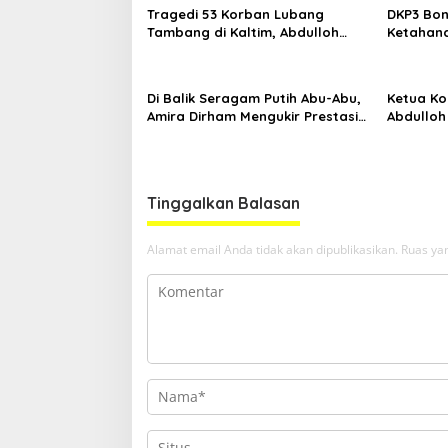
Tragedi 53 Korban Lubang
DKP3 Bon
Tambang di Kaltim, Abdulloh
Ketahana
Desak Perbaikan Total Tata
Smartani
Kelola
Di Balik Seragam Putih Abu-Abu,
Ketua Kom
Amira Dirham Mengukir Prestasi
Abdulloh
di Ajang Olimpiade Nasional
Ekspor L
Tinggalkan Balasan
Alamat email Anda tidak akan dipublikasikan.
Ruas yan