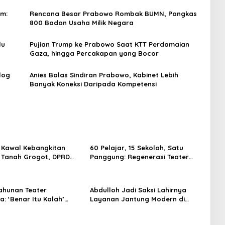
im:
Rencana Besar Prabowo Rombak BUMN, Pangkas
800 Badan Usaha Milik Negara
lu
Pujian Trump ke Prabowo Saat KTT Perdamaian
Gaza, hingga Percakapan yang Bocor
log
Anies Balas Sindiran Prabowo, Kabinet Lebih
Banyak Koneksi Daripada Kompetensi
 Kawal Kebangkitan
60 Pelajar, 15 Sekolah, Satu
 Tanah Grogot, DPRD
Panggung: Regenerasi Teater
orong Keberlanjutan
Kaltim Menemukan Jalannya
trategis
ahunan Teater
Abdulloh Jadi Saksi Lahirnya
: ‘Benar Itu Kalah’
Layanan Jantung Modern di
t Luka Korupsi dan
Balikpapan: Jawaban Kebutuhan
an
Rakyat