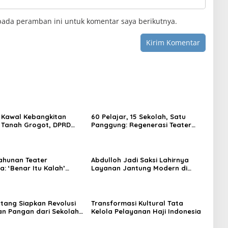
pada peramban ini untuk komentar saya berikutnya.
 Kawal Kebangkitan
60 Pelajar, 15 Sekolah, Satu
 Tanah Grogot, DPRD
Panggung: Regenerasi Teater
orong Keberlanjutan
Kaltim Menemukan Jalannya
trategis
ahunan Teater
Abdulloh Jadi Saksi Lahirnya
: ‘Benar Itu Kalah’
Layanan Jantung Modern di
t Luka Korupsi dan
Balikpapan: Jawaban Kebutuhan
an
Rakyat
tang Siapkan Revolusi
Transformasi Kultural Tata
n Pangan dari Sekolah,
Kelola Pelayanan Haji Indonesia
 Jadi Senjata