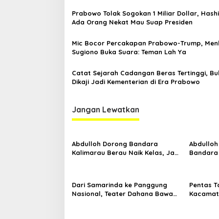
Prabowo Tolak Sogokan 1 Miliar Dollar, Hash
Ada Orang Nekat Mau Suap Presiden
Mic Bocor Percakapan Prabowo-Trump, Men
Sugiono Buka Suara: Teman Lah Ya
Catat Sejarah Cadangan Beras Tertinggi, Bu
Dikaji Jadi Kementerian di Era Prabowo
Jangan Lewatkan
Abdulloh Dorong Bandara
Abdulloh
Kalimarau Berau Naik Kelas, Jadi
Bandara
Gerbang Wisata Internasional
Kaltim D
Kaltim
Proyek S
Dari Samarinda ke Panggung
Pentas T
Nasional, Teater Dahana Bawa
Kacamata
Nama Kalimantan ke FTRN ISI
Mengguga
Yogyakarta
Kemiskin