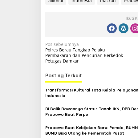
alkohol
Indonesia
macron
Prabo
Ikuti 
N
Pos sebelumnya
Polres Berau Tangkap Pelaku
a
Pembakaran dan Pencurian Berkedok
v
Petugas Damkar
i
Posting Terkait
g
a
Transformasi Kultural Tata Kelola Pelayanan
s
Indonesia
i
Di Balik Rawannya Status Tanah IKN, DPR De
p
Prabowo Buat Perpu
o
Prabowo Buat Kebijakan Baru: Pemda, BUMN
s
BUMD Bisa Utang ke Pemerintah Pusat