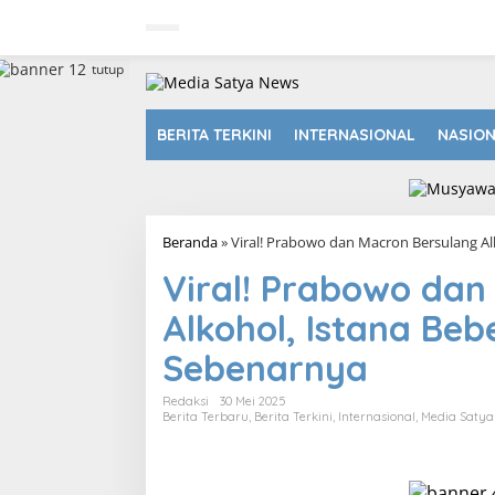
L
e
w
a
tutup
t
i
k
BERITA TERKINI
INTERNASIONAL
NASIO
e
k
o
n
t
Beranda
»
Viral! Prabowo dan Macron Bersulang Al
e
n
Viral! Prabowo dan
Alkohol, Istana Beb
Sebenarnya
Redaksi
30 Mei 2025
Berita Terbaru
,
Berita Terkini
,
Internasional
,
Media Satya