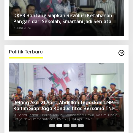
DKP3 Bontang Siapkan Revolusi Ketahanan
Pangan dari Sekolah, Smartani Jadi Senjata
7 Juni 2026
Politik Terbaru
Jelang Aksi 21 April, Abdulloh Tegaskan LMP
R
Kaltim Siap Jaga Kondusifitas Bersama TNI-
B
Polri
H
ia
Di Berita Terbaru, Berita Terkini, Kalimantan Timur, Kaltim, Media
Di
Satya News, Pemerintahan, Politik
|
14 April 2026
Ka
Pol