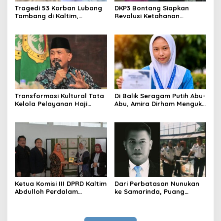
Tragedi 53 Korban Lubang
DKP3 Bontang Siapkan
Tambang di Kaltim,
Revolusi Ketahanan
Abdulloh Desak Perbaikan
Pangan dari Sekolah,
Total Tata Kelola
Smartani Jadi Senjata
Transformasi Kultural Tata
Di Balik Seragam Putih Abu-
Kelola Pelayanan Haji
Abu, Amira Dirham Mengukir
Indonesia
Prestasi di Ajang Olimpiade
Nasional
Ketua Komisi III DPRD Kaltim
Dari Perbatasan Nunukan
Abdulloh Perdalam
ke Samarinda, Puang
Ekosistem Ekspor Lewat
Dirham Ubah Lapas Jadi
Bangku Doktoral
Ruang Harapan