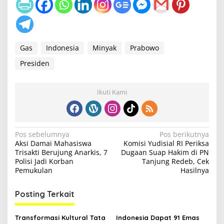
Gas
Indonesia
Minyak
Prabowo
Presiden
Ikuti Kami
N
Pos sebelumnya
Pos berikutnya
Aksi Damai Mahasiswa
Komisi Yudisial RI Periksa
a
Trisakti Berujung Anarkis, 7
Dugaan Suap Hakim di PN
v
Polisi Jadi Korban
Tanjung Redeb, Cek
Pemukulan
Hasilnya
i
g
Posting Terkait
a
s
Transformasi Kultural Tata
Indonesia Dapat 91 Emas