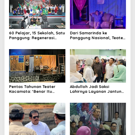
60 Pelajar, 15 Sekolah, Satu
Dari Samarinda ke
Panggung: Regenerasi
Panggung Nasional, Teater
Teater Kaltim Menemukan
Dahana Bawa Nama
Jalannya
Kalimantan ke FTRN ISI
Yogyakarta
Pentas Tahunan Teater
Abdulloh Jadi Saksi
Kacamata: ‘Benar Itu
Lahirnya Layanan Jantung
Kalah’ Menggugat Luka
Modern di Balikpapan:
Korupsi dan Kemiskinan
Jawaban Kebutuhan
Rakyat