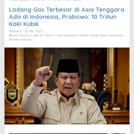
Ladang Gas Terbesar di Asia Tenggara
Ada di Indonesia, Prabowo: 10 Triliun
Kaki Kubik
Redaksi
22 Mei 2025
Berita Terbaru
,
Berita Terkini
,
Internasional
,
Media Satya News
,
Nasional
,
Pemerintahan