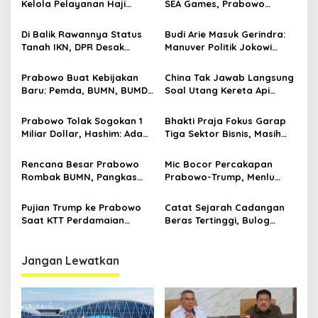
Kelola Pelayanan Haji
SEA Games, Prabowo
i
Indonesia
Ngaku Senang tapi Pusing
p
Mikir Bonus
Di Balik Rawannya Status
Budi Arie Masuk Gerindra:
Tanah IKN, DPR Desak
Manuver Politik Jokowi
o
Prabowo Buat Perpu
Susupkan Projo ke Lingkar
s
Prabowo
Prabowo Buat Kebijakan
China Tak Jawab Langsung
Baru: Pemda, BUMN, BUMD
Soal Utang Kereta Api
Bisa Utang ke Pemerintah
Cepat Whoosh Indonesia
Pusat
Prabowo Tolak Sogokan 1
Bhakti Praja Fokus Garap
Miliar Dollar, Hashim: Ada
Tiga Sektor Bisnis, Masih
Orang Nekat Mau Suap
dalam Tahap Bertumbuh
Presiden
Rencana Besar Prabowo
Mic Bocor Percakapan
Rombak BUMN, Pangkas
Prabowo-Trump, Menlu
800 Badan Usaha Milik
Sugiono Buka Suara: Teman
Negara
Lah Ya
Pujian Trump ke Prabowo
Catat Sejarah Cadangan
Saat KTT Perdamaian
Beras Tertinggi, Bulog
Gaza, hingga Percakapan
Dikaji Jadi Kementerian di
yang Bocor
Era Prabowo
Jangan Lewatkan