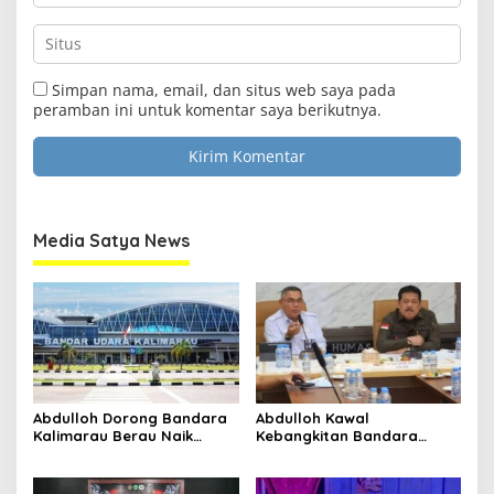
johnsmith@example.com
Your
email
Submit
Simpan nama, email, dan situs web saya pada
peramban ini untuk komentar saya berikutnya.
Media Satya News
Abdulloh Dorong Bandara
Abdulloh Kawal
Kalimarau Berau Naik
Kebangkitan Bandara
Kelas, Jadi Gerbang Wisata
Tanah Grogot, DPRD Kaltim
Internasional Kaltim
Dorong Keberlanjutan
Proyek Strategis