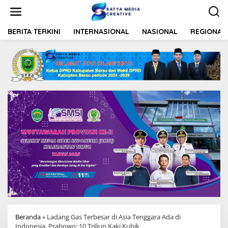
L
e
w
a
BERITA TERKINI
INTERNASIONAL
NASIONAL
REGIONAL
t
i
k
e
k
o
n
t
e
n
Beranda
»
Ladang Gas Terbesar di Asia Tenggara Ada di
Indonesia, Prabowo: 10 Triliun Kaki Kubik