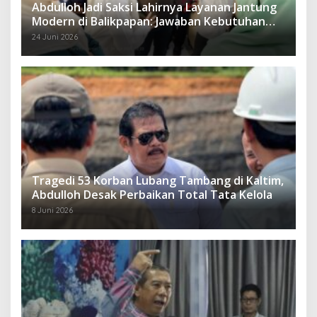
Abdulloh Jadi Saksi Lahirnya Layanan Jantung
Modern di Balikpapan: Jawaban Kebutuhan
Rakyat
24 Juni 2026
Tragedi 53 Korban Lubang Tambang di Kaltim,
Abdulloh Desak Perbaikan Total Tata Kelola
8 Juni 2026