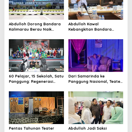
Abdulloh Dorong Bandara
Abdulloh Kawal
Kalimarau Berau Naik
Kebangkitan Bandara
Kelas, Jadi Gerbang Wisata
Tanah Grogot, DPRD Kaltim
Internasional Kaltim
Dorong Keberlanjutan
Proyek Strategis
60 Pelajar, 15 Sekolah, Satu
Dari Samarinda ke
Panggung: Regenerasi
Panggung Nasional, Teater
Teater Kaltim Menemukan
Dahana Bawa Nama
Jalannya
Kalimantan ke FTRN ISI
Yogyakarta
Pentas Tahunan Teater
Abdulloh Jadi Saksi