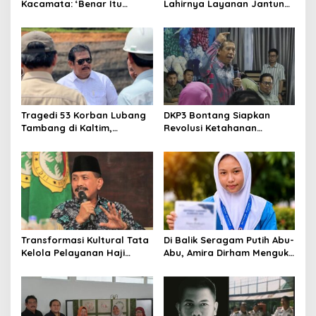
Kacamata: ‘Benar Itu
Lahirnya Layanan Jantung
Kalah’ Menggugat Luka
Modern di Balikpapan:
Korupsi dan Kemiskinan
Jawaban Kebutuhan
Rakyat
Tragedi 53 Korban Lubang
DKP3 Bontang Siapkan
Tambang di Kaltim,
Revolusi Ketahanan
Abdulloh Desak Perbaikan
Pangan dari Sekolah,
Total Tata Kelola
Smartani Jadi Senjata
Transformasi Kultural Tata
Di Balik Seragam Putih Abu-
Kelola Pelayanan Haji
Abu, Amira Dirham Mengukir
Indonesia
Prestasi di Ajang Olimpiade
Nasional