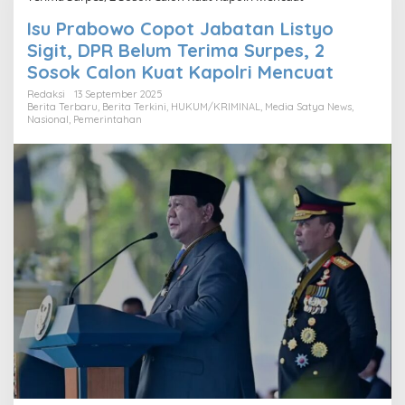
Isu Prabowo Copot Jabatan Listyo
Sigit, DPR Belum Terima Surpes, 2
Sosok Calon Kuat Kapolri Mencuat
Redaksi
13 September 2025
Berita Terbaru
,
Berita Terkini
,
HUKUM/KRIMINAL
,
Media Satya News
,
Nasional
,
Pemerintahan