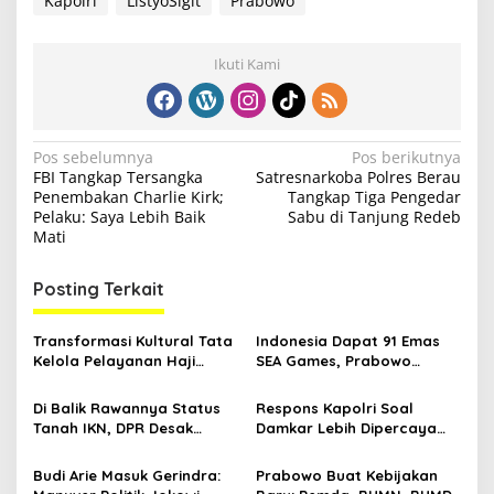
Kapolri
ListyoSigit
Prabowo
Ikuti Kami
N
Pos sebelumnya
Pos berikutnya
FBI Tangkap Tersangka
Satresnarkoba Polres Berau
a
Penembakan Charlie Kirk;
Tangkap Tiga Pengedar
v
Pelaku: Saya Lebih Baik
Sabu di Tanjung Redeb
Mati
i
g
Posting Terkait
a
s
Transformasi Kultural Tata
Indonesia Dapat 91 Emas
Kelola Pelayanan Haji
SEA Games, Prabowo
i
Indonesia
Ngaku Senang tapi Pusing
p
Mikir Bonus
Di Balik Rawannya Status
Respons Kapolri Soal
Tanah IKN, DPR Desak
Damkar Lebih Dipercaya
o
Prabowo Buat Perpu
Publik Ketimbang Polisi
s
Budi Arie Masuk Gerindra:
Prabowo Buat Kebijakan