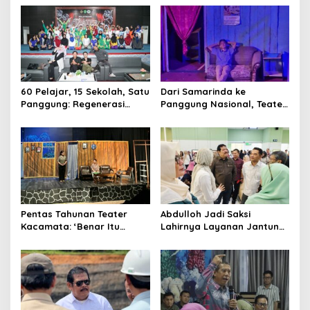
Internasional Kaltim
Dorong Keberlanjutan
Proyek Strategis
60 Pelajar, 15 Sekolah, Satu
Dari Samarinda ke
Panggung: Regenerasi
Panggung Nasional, Teater
Teater Kaltim Menemukan
Dahana Bawa Nama
Jalannya
Kalimantan ke FTRN ISI
Yogyakarta
Pentas Tahunan Teater
Abdulloh Jadi Saksi
Kacamata: ‘Benar Itu
Lahirnya Layanan Jantung
Kalah’ Menggugat Luka
Modern di Balikpapan:
Korupsi dan Kemiskinan
Jawaban Kebutuhan
Rakyat