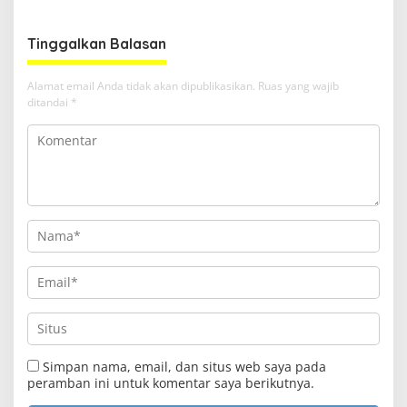
Clo
this
Tinggalkan Balasan
Media Satya News
mod
Masukkan Email Anda Untuk Mendapatkan Berita
Alamat email Anda tidak akan dipublikasikan.
Ruas yang wajib
Terupdate MEDIASATYA.CO.ID
ditandai
*
johnsmith@example.com
Your
email
Submit
Simpan nama, email, dan situs web saya pada
peramban ini untuk komentar saya berikutnya.