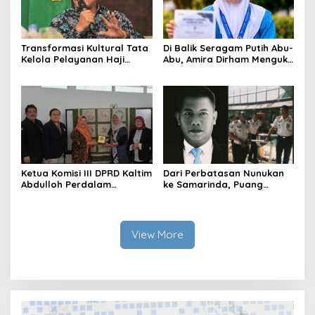
Transformasi Kultural Tata
Di Balik Seragam Putih Abu-
Kelola Pelayanan Haji
Abu, Amira Dirham Mengukir
Indonesia
Prestasi di Ajang Olimpiade
Nasional
Ketua Komisi III DPRD Kaltim
Dari Perbatasan Nunukan
Abdulloh Perdalam
ke Samarinda, Puang
Ekosistem Ekspor Lewat
Dirham Ubah Lapas Jadi
Bangku Doktoral
Ruang Harapan
View More