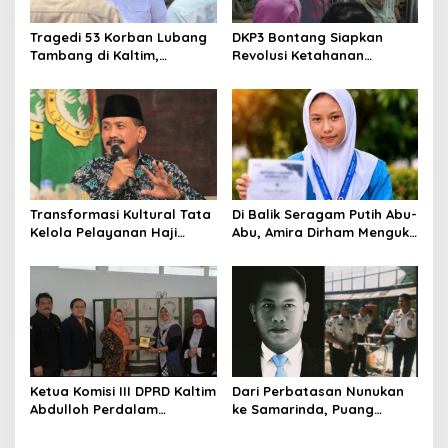
Tragedi 53 Korban Lubang
DKP3 Bontang Siapkan
Tambang di Kaltim,
Revolusi Ketahanan
Abdulloh Desak Perbaikan
Pangan dari Sekolah,
Total Tata Kelola
Smartani Jadi Senjata
Transformasi Kultural Tata
Di Balik Seragam Putih Abu-
Kelola Pelayanan Haji
Abu, Amira Dirham Mengukir
Indonesia
Prestasi di Ajang Olimpiade
Nasional
Ketua Komisi III DPRD Kaltim
Dari Perbatasan Nunukan
Abdulloh Perdalam
ke Samarinda, Puang
Ekosistem Ekspor Lewat
Dirham Ubah Lapas Jadi
Bangku Doktoral
Ruang Harapan