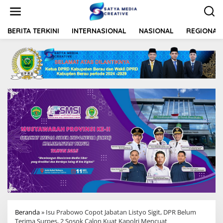
L
e
w
a
BERITA TERKINI
INTERNASIONAL
NASIONAL
REGIONAL
t
i
k
e
k
o
n
t
e
n
Beranda
»
Isu Prabowo Copot Jabatan Listyo Sigit, DPR Belum
Terima Surpes, 2 Sosok Calon Kuat Kapolri Mencuat