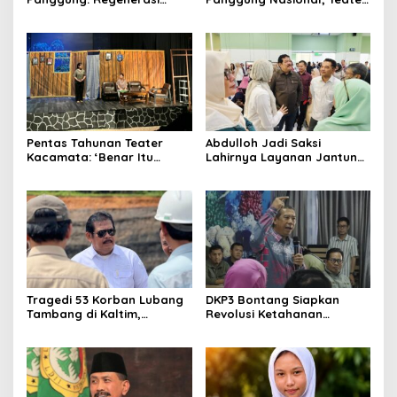
Teater Kaltim Menemukan
Dahana Bawa Nama
Jalannya
Kalimantan ke FTRN ISI
Yogyakarta
Pentas Tahunan Teater
Abdulloh Jadi Saksi
Kacamata: ‘Benar Itu
Lahirnya Layanan Jantung
Kalah’ Menggugat Luka
Modern di Balikpapan:
Korupsi dan Kemiskinan
Jawaban Kebutuhan
Rakyat
Tragedi 53 Korban Lubang
DKP3 Bontang Siapkan
Tambang di Kaltim,
Revolusi Ketahanan
Abdulloh Desak Perbaikan
Pangan dari Sekolah,
Total Tata Kelola
Smartani Jadi Senjata