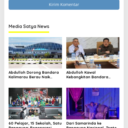
Media Satya News
Abdulloh Dorong Bandara
Abdulloh Kawal
Kalimarau Berau Naik
Kebangkitan Bandara
Kelas, Jadi Gerbang Wisata
Tanah Grogot, DPRD Kaltim
Internasional Kaltim
Dorong Keberlanjutan
Proyek Strategis
60 Pelajar, 15 Sekolah, Satu
Dari Samarinda ke
Panggung: Regenerasi
Panggung Nasional, Teater