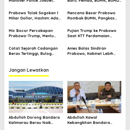
Manuver Politik Jokowi
Baru: Pemda, BUMN, BUMD
Susupkan Projo ke Lingkar
Bisa Utang ke Pemerintah
Prabowo
Pusat
Prabowo Tolak Sogokan 1
Rencana Besar Prabowo
Miliar Dollar, Hashim: Ada
Rombak BUMN, Pangkas
Orang Nekat Mau Suap
800 Badan Usaha Milik
Presiden
Negara
Mic Bocor Percakapan
Pujian Trump ke Prabowo
Prabowo-Trump, Menlu
Saat KTT Perdamaian
Sugiono Buka Suara: Teman
Gaza, hingga Percakapan
Lah Ya
yang Bocor
Catat Sejarah Cadangan
Anies Balas Sindiran
Beras Tertinggi, Bulog
Prabowo, Kabinet Lebih
Dikaji Jadi Kementerian di
Banyak Koneksi Daripada
Era Prabowo
Kompetensi
Jangan Lewatkan
Abdulloh Dorong Bandara
Abdulloh Kawal
Kalimarau Berau Naik
Kebangkitan Bandara
Kelas, Jadi Gerbang Wisata
Tanah Grogot, DPRD Kaltim