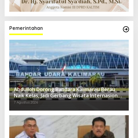
Pemerintahan
Abdulloh Dorong Bandara Kalimarau Berau
Naik Kelas, Jadi Gerbang Wisata Internasional
Kaltim
7 Agustus 2026