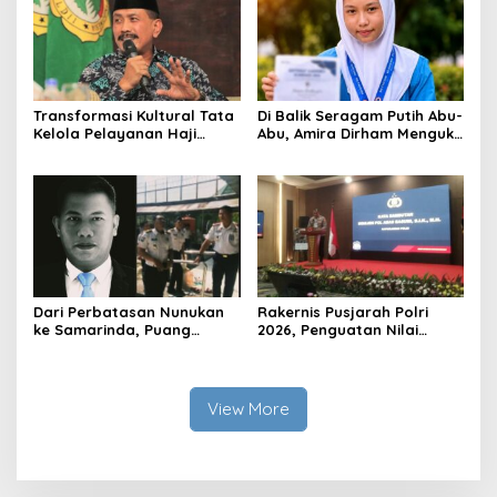
Transformasi Kultural Tata
Di Balik Seragam Putih Abu-
Kelola Pelayanan Haji
Abu, Amira Dirham Mengukir
Indonesia
Prestasi di Ajang Olimpiade
Nasional
Dari Perbatasan Nunukan
Rakernis Pusjarah Polri
ke Samarinda, Puang
2026, Penguatan Nilai
Dirham Ubah Lapas Jadi
Sejarah dan Tribrata Jadi
Ruang Harapan
Fokus Utama
View More