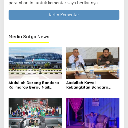
peramban ini untuk komentar saya berikutnya.
Media Satya News
Abdulloh Dorong Bandara
Abdulloh Kawal
Kalimarau Berau Naik
Kebangkitan Bandara
Kelas, Jadi Gerbang Wisata
Tanah Grogot, DPRD Kaltim
Internasional Kaltim
Dorong Keberlanjutan
Proyek Strategis