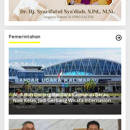
Pemerintahan
Abdulloh Dorong Bandara Kalimarau Berau
Naik Kelas, Jadi Gerbang Wisata Internasional
Kaltim
7 Agustus 2026