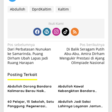
Abdulloh
DprdKaltim
Kaltim
Ikuti Kami
N
Pos sebelumnya
Pos berikutnya
Dari Perbatasan Nunukan
Di Balik Seragam Putih
a
ke Samarinda, Puang
Abu-Abu, Amira Dirham
v
Dirham Ubah Lapas Jadi
Mengukir Prestasi di Ajang
Ruang Harapan
Olimpiade Nasional
i
g
Posting Terkait
a
s
Abdulloh Dorong Bandara
Abdulloh Kawal
Kalimarau Berau Naik
Kebangkitan Bandara
i
Kelas, Jadi Gerbang Wisata
Tanah Grogot, DPRD Kaltim
p
Internasional Kaltim
Dorong Keberlanjutan
60 Pelajar, 15 Sekolah, Satu
Abdulloh Jadi Saksi
Proyek Strategis
Panggung: Regenerasi
Lahirnya Layanan Jantung
o
Teater Kaltim Menemukan
Modern di Balikpapan: