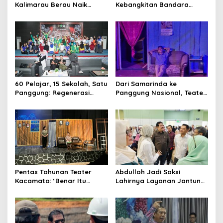
Kalimarau Berau Naik
Kebangkitan Bandara
Kelas, Jadi Gerbang Wisata
Tanah Grogot, DPRD Kaltim
Internasional Kaltim
Dorong Keberlanjutan
Proyek Strategis
60 Pelajar, 15 Sekolah, Satu
Dari Samarinda ke
Panggung: Regenerasi
Panggung Nasional, Teater
Teater Kaltim Menemukan
Dahana Bawa Nama
Jalannya
Kalimantan ke FTRN ISI
Yogyakarta
Pentas Tahunan Teater
Abdulloh Jadi Saksi
Kacamata: ‘Benar Itu
Lahirnya Layanan Jantung
Kalah’ Menggugat Luka
Modern di Balikpapan:
Korupsi dan Kemiskinan
Jawaban Kebutuhan
Rakyat