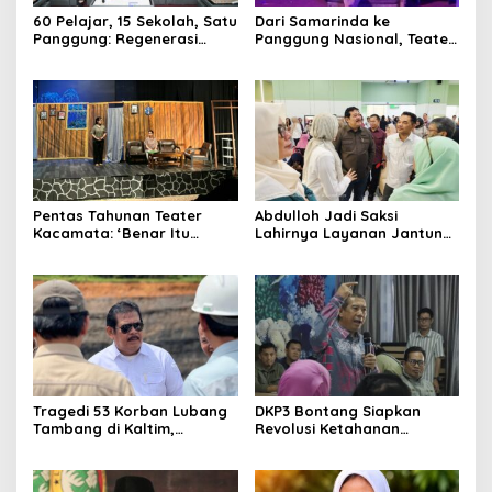
60 Pelajar, 15 Sekolah, Satu
Dari Samarinda ke
Panggung: Regenerasi
Panggung Nasional, Teater
Teater Kaltim Menemukan
Dahana Bawa Nama
Jalannya
Kalimantan ke FTRN ISI
Yogyakarta
Pentas Tahunan Teater
Abdulloh Jadi Saksi
Kacamata: ‘Benar Itu
Lahirnya Layanan Jantung
Kalah’ Menggugat Luka
Modern di Balikpapan:
Korupsi dan Kemiskinan
Jawaban Kebutuhan
Rakyat
Tragedi 53 Korban Lubang
DKP3 Bontang Siapkan
Tambang di Kaltim,
Revolusi Ketahanan
Abdulloh Desak Perbaikan
Pangan dari Sekolah,
Total Tata Kelola
Smartani Jadi Senjata