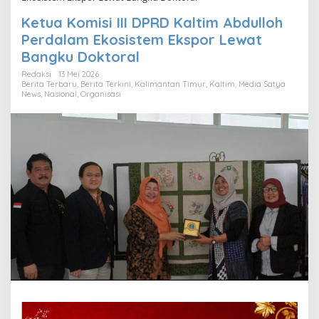
Ketua Komisi III DPRD Kaltim Abdulloh
Perdalam Ekosistem Ekspor Lewat
Bangku Doktoral
Redaksi
13 Mei 2026
Berita Terbaru
,
Berita Terkini
,
Kalimantan Timur
,
Kaltim
,
Media Satya
News
,
Nasional
,
Organisasi