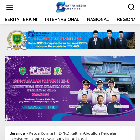
L
e
w
a
BERITA TERKINI
INTERNASIONAL
NASIONAL
REGIONAL
t
i
k
e
k
o
n
t
e
n
Beranda
»
Ketua Komisi III DPRD Kaltim Abdulloh Perdalam
Ekosistem Ekspor Lewat Bangku Doktoral