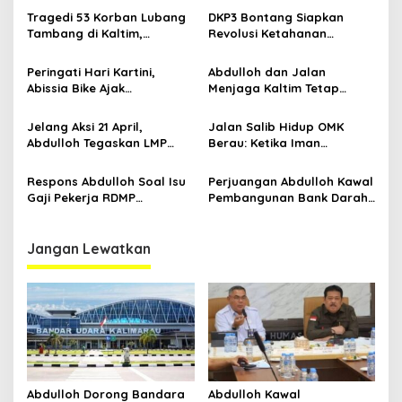
s
Jalannya
Jawaban Kebutuhan
Tragedi 53 Korban Lubang
DKP3 Bontang Siapkan
Rakyat
Tambang di Kaltim,
Revolusi Ketahanan
Abdulloh Desak Perbaikan
Pangan dari Sekolah,
Total Tata Kelola
Smartani Jadi Senjata
Peringati Hari Kartini,
Abdulloh dan Jalan
Abissia Bike Ajak
Menjaga Kaltim Tetap
Perempuan Berau Gowes
Damai di Tengah
Sambil Berkebaya
Gelombang Aksi 21 April
Jelang Aksi 21 April,
Jalan Salib Hidup OMK
Abdulloh Tegaskan LMP
Berau: Ketika Iman
Kaltim Siap Jaga
Dihidupkan di Atas
Kondusifitas Bersama TNI-
Panggung
Respons Abdulloh Soal Isu
Perjuangan Abdulloh Kawal
Polri
Gaji Pekerja RDMP
Pembangunan Bank Darah
Balikpapan: Proyek Besar
RSUD Kanujoso Balikpapan:
Tak Boleh Abaikan Hak
Kesehatan Warga Utama
Buruh
Jangan Lewatkan
Abdulloh Dorong Bandara
Abdulloh Kawal