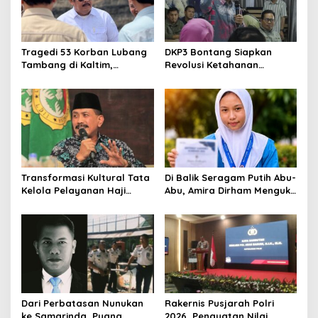
Tragedi 53 Korban Lubang
DKP3 Bontang Siapkan
Tambang di Kaltim,
Revolusi Ketahanan
Abdulloh Desak Perbaikan
Pangan dari Sekolah,
Total Tata Kelola
Smartani Jadi Senjata
Transformasi Kultural Tata
Di Balik Seragam Putih Abu-
Kelola Pelayanan Haji
Abu, Amira Dirham Mengukir
Indonesia
Prestasi di Ajang Olimpiade
Nasional
Dari Perbatasan Nunukan
Rakernis Pusjarah Polri
ke Samarinda, Puang
2026, Penguatan Nilai