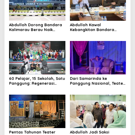
Abdulloh Dorong Bandara
Abdulloh Kawal
Kalimarau Berau Naik
Kebangkitan Bandara
Kelas, Jadi Gerbang Wisata
Tanah Grogot, DPRD Kaltim
Internasional Kaltim
Dorong Keberlanjutan
Proyek Strategis
60 Pelajar, 15 Sekolah, Satu
Dari Samarinda ke
Panggung: Regenerasi
Panggung Nasional, Teater
Teater Kaltim Menemukan
Dahana Bawa Nama
Jalannya
Kalimantan ke FTRN ISI
Yogyakarta
Pentas Tahunan Teater
Abdulloh Jadi Saksi