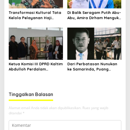
Transformasi Kultural Tata
Di Balik Seragam Putih Abu-
Kelola Pelayanan Haji
Abu, Amira Dirham Mengukir
Indonesia
Prestasi di Ajang Olimpiade
Nasional
Ketua Komisi III DPRD Kaltim
Dari Perbatasan Nunukan
Abdulloh Perdalam
ke Samarinda, Puang
Ekosistem Ekspor Lewat
Dirham Ubah Lapas Jadi
Bangku Doktoral
Ruang Harapan
Tinggalkan Balasan
Alamat email Anda tidak akan dipublikasikan.
Ruas yang wajib
ditandai
*