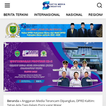
L
e
w
a
BERITA TERKINI
INTERNASIONAL
NASIONAL
REGIONAL
t
i
k
e
k
o
n
t
e
n
Beranda
»
Anggaran Media Terancam Dipangkas, DPRD Kaltim:
Tetap Ada Tapi dalam Porsi yang Wajar