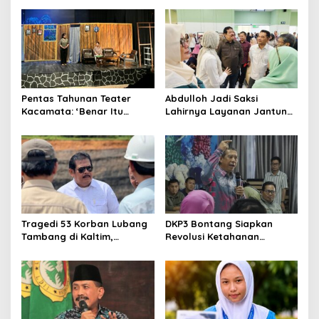
Jalannya
Kalimantan ke FTRN ISI
Yogyakarta
Pentas Tahunan Teater
Abdulloh Jadi Saksi
Kacamata: ‘Benar Itu
Lahirnya Layanan Jantung
Kalah’ Menggugat Luka
Modern di Balikpapan:
Korupsi dan Kemiskinan
Jawaban Kebutuhan
Rakyat
Tragedi 53 Korban Lubang
DKP3 Bontang Siapkan
Tambang di Kaltim,
Revolusi Ketahanan
Abdulloh Desak Perbaikan
Pangan dari Sekolah,
Total Tata Kelola
Smartani Jadi Senjata