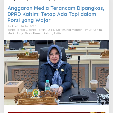
Anggaran Media Terancam Dipangkas,
DPRD Kaltim: Tetap Ada Tapi dalam
Porsi yang Wajar
Redaksi
26 Juli 2025
Berita Terbaru
,
Berita Terkini
,
DPRD Kaltim
,
Kalimantan Timur
,
Kaltim
,
Media Satya News
,
Pemerintahan
,
Politik