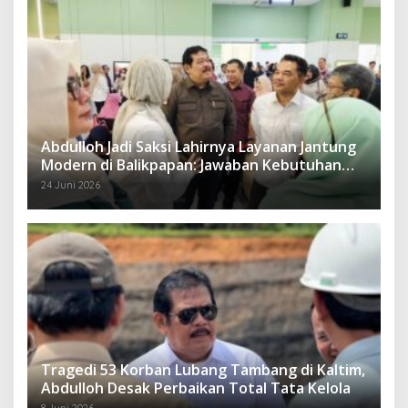
Abdulloh Jadi Saksi Lahirnya Layanan Jantung
Modern di Balikpapan: Jawaban Kebutuhan
Rakyat
24 Juni 2026
Tragedi 53 Korban Lubang Tambang di Kaltim,
Abdulloh Desak Perbaikan Total Tata Kelola