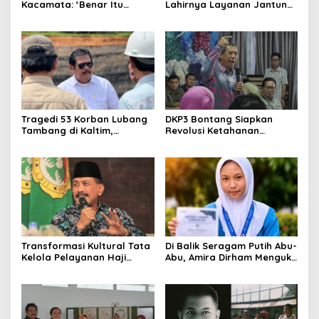
Kacamata: ‘Benar Itu
Lahirnya Layanan Jantung
Kalah’ Menggugat Luka
Modern di Balikpapan:
Korupsi dan Kemiskinan
Jawaban Kebutuhan
Rakyat
Tragedi 53 Korban Lubang
DKP3 Bontang Siapkan
Tambang di Kaltim,
Revolusi Ketahanan
Abdulloh Desak Perbaikan
Pangan dari Sekolah,
Total Tata Kelola
Smartani Jadi Senjata
Transformasi Kultural Tata
Di Balik Seragam Putih Abu-
Kelola Pelayanan Haji
Abu, Amira Dirham Mengukir
Indonesia
Prestasi di Ajang Olimpiade
Nasional