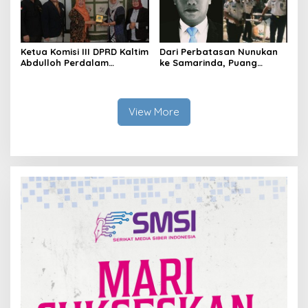
Ketua Komisi III DPRD Kaltim
Dari Perbatasan Nunukan
Abdulloh Perdalam
ke Samarinda, Puang
Ekosistem Ekspor Lewat
Dirham Ubah Lapas Jadi
Bangku Doktoral
Ruang Harapan
View More