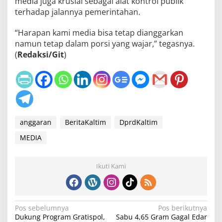
media juga krusial sebagai alat kontrol publik
terhadap jalannya pemerintahan.
“Harapan kami media bisa tetap dianggarkan
namun tetap dalam porsi yang wajar,” tegasnya.
(
Redaksi/Git
)
anggaran
BeritaKaltim
DprdKaltim
MEDIA
Ikuti Kami
N
Pos sebelumnya
Pos berikutnya
Dukung Program Gratispol,
Sabu 4,65 Gram Gagal Edar