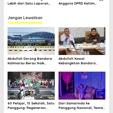
Efisiensi Anggaran
Lebih dari Satu Laporan
Anggota DPRD Kaltim
Dugaan Pelanggaran Etik
Tersandung Ujaran SARA di
Politisi NasDem Abdul Giaz
Medsos, Akademisi:
Berpotensi Pidana
Jangan Lewatkan
Abdulloh Dorong Bandara
Abdulloh Kawal
Kalimarau Berau Naik
Kebangkitan Bandara
Kelas, Jadi Gerbang Wisata
Tanah Grogot, DPRD Kaltim
Internasional Kaltim
Dorong Keberlanjutan
Proyek Strategis
60 Pelajar, 15 Sekolah, Satu
Dari Samarinda ke
Panggung: Regenerasi
Panggung Nasional, Teater
Teater Kaltim Menemukan
Dahana Bawa Nama