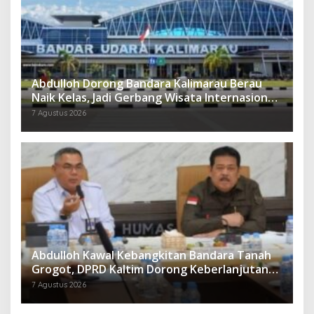
Abdulloh Dorong Bandara Kalimarau Berau
Naik Kelas, Jadi Gerbang Wisata Internasional
Kaltim
7 Agustus 2026
Abdulloh Kawal Kebangkitan Bandara Tanah
Grogot, DPRD Kaltim Dorong Keberlanjutan
Proyek Strategis
7 Agustus 2026