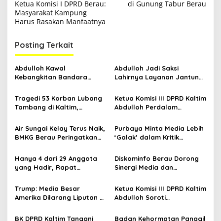
a
Ketua Komisi I DPRD Berau:
di Gunung Tabur Berau
v
Masyarakat Kampung
Harus Rasakan Manfaatnya
i
g
Posting Terkait
a
s
Abdulloh Kawal
Abdulloh Jadi Saksi
Kebangkitan Bandara
Lahirnya Layanan Jantung
i
Tanah Grogot, DPRD Kaltim
Modern di Balikpapan:
p
Dorong Keberlanjutan
Jawaban Kebutuhan
Tragedi 53 Korban Lubang
Ketua Komisi III DPRD Kaltim
Proyek Strategis
Rakyat
Tambang di Kaltim,
Abdulloh Perdalam
o
Abdulloh Desak Perbaikan
Ekosistem Ekspor Lewat
s
Total Tata Kelola
Bangku Doktoral
Air Sungai Kelay Terus Naik,
Purbaya Minta Media Lebih
BMKG Berau Peringatkan
‘Galak’ dalam Kritik
Potensi Air Pasang Tinggi
Pemerintah, Ejek Jurnalis
‘Mingkem’
Hanya 4 dari 29 Anggota
Diskominfo Berau Dorong
yang Hadir, Rapat
Sinergi Media dan
Banggar DPRD Kaltim Soal
Pemerintah Lewat Seminar
LHP BPK Batal
Relasi Media Lokal
Trump: Media Besar
Ketua Komisi III DPRD Kaltim
Amerika Dilarang Liputan di
Abdulloh Soroti
Gedung Putih
Melambatnya
Pembangunan Jalan Akibat
BK DPRD Kaltim Tangani
Badan Kehormatan Panggil