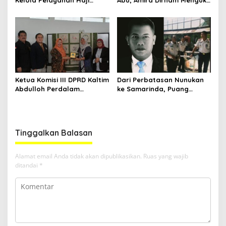
Indonesia
Prestasi di Ajang Olimpiade
Nasional
Ketua Komisi III DPRD Kaltim
Dari Perbatasan Nunukan
Abdulloh Perdalam
ke Samarinda, Puang
Ekosistem Ekspor Lewat
Dirham Ubah Lapas Jadi
Bangku Doktoral
Ruang Harapan
Tinggalkan Balasan
Alamat email Anda tidak akan dipublikasikan.
Ruas yang wajib
ditandai
*