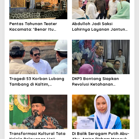
Pentas Tahunan Teater
Abdulloh Jadi Saksi
Kacamata: ‘Benar Itu
Lahirnya Layanan Jantung
Kalah’ Menggugat Luka
Modern di Balikpapan:
Korupsi dan Kemiskinan
Jawaban Kebutuhan
Rakyat
Tragedi 53 Korban Lubang
DKP3 Bontang Siapkan
Tambang di Kaltim,
Revolusi Ketahanan
Abdulloh Desak Perbaikan
Pangan dari Sekolah,
Total Tata Kelola
Smartani Jadi Senjata
Transformasi Kultural Tata
Di Balik Seragam Putih Abu-
Kelola Pelayanan Haji
Abu, Amira Dirham Mengukir