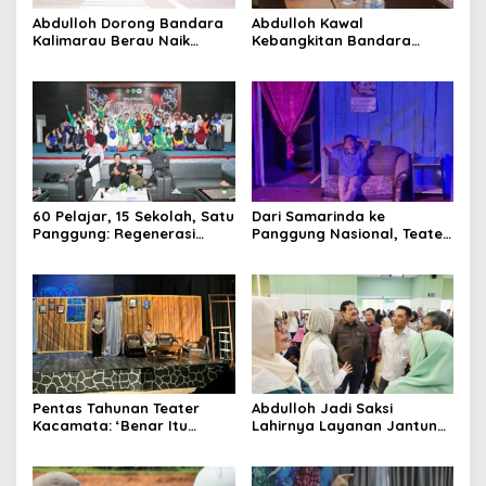
Abdulloh Dorong Bandara
Abdulloh Kawal
Kalimarau Berau Naik
Kebangkitan Bandara
Kelas, Jadi Gerbang Wisata
Tanah Grogot, DPRD Kaltim
Internasional Kaltim
Dorong Keberlanjutan
Proyek Strategis
60 Pelajar, 15 Sekolah, Satu
Dari Samarinda ke
Panggung: Regenerasi
Panggung Nasional, Teater
Teater Kaltim Menemukan
Dahana Bawa Nama
Jalannya
Kalimantan ke FTRN ISI
Yogyakarta
Pentas Tahunan Teater
Abdulloh Jadi Saksi
Kacamata: ‘Benar Itu
Lahirnya Layanan Jantung
Kalah’ Menggugat Luka
Modern di Balikpapan:
Korupsi dan Kemiskinan
Jawaban Kebutuhan
Rakyat