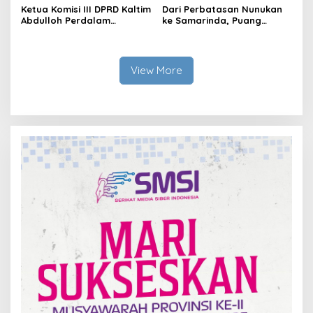
Ketua Komisi III DPRD Kaltim
Dari Perbatasan Nunukan
Abdulloh Perdalam
ke Samarinda, Puang
Ekosistem Ekspor Lewat
Dirham Ubah Lapas Jadi
Bangku Doktoral
Ruang Harapan
View More