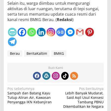
Selain itu, warga diimbau untuk mengurangi
aktivitas di luar ruangan, terutama di tepi sungai,
serta terus memantau update cuaca resmi dari
kanal resmi BMKG Berau. (
Redaksi
)
Berau
BeritaKaltim
BMKG
Ikuti Kami
N
Pos sebelumnya
Pos berikutnya
Sampah dan Batang Kayu
Lebih Banyak Mudarat,
a
Tutup Aliran Air, Kawasan
Said Aqil Usul Konsesi
v
Penyangga IKN Kebanjiran
Tambang PBNU
Dikembalikan ke Negara
i