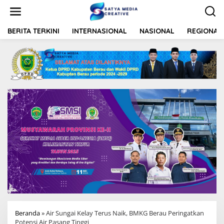
L
e
w
a
BERITA TERKINI
INTERNASIONAL
NASIONAL
REGIONAL
t
i
k
e
k
o
n
t
e
n
Beranda
»
Air Sungai Kelay Terus Naik, BMKG Berau Peringatkan
Potensi Air Pasang Tinggi