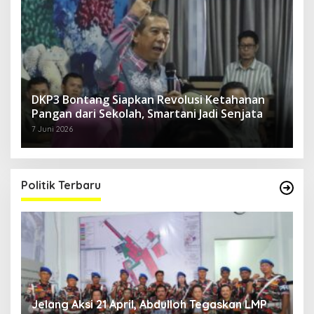
DKP3 Bontang Siapkan Revolusi Ketahanan
Pangan dari Sekolah, Smartani Jadi Senjata
7 Juni 2026
Politik Terbaru
Jelang Aksi 21 April, Abdulloh Tegaskan LMP
R