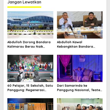
Jangan Lewatkan
Abdulloh Dorong Bandara
Abdulloh Kawal
Kalimarau Berau Naik
Kebangkitan Bandara
Kelas, Jadi Gerbang Wisata
Tanah Grogot, DPRD Kaltim
Internasional Kaltim
Dorong Keberlanjutan
Proyek Strategis
60 Pelajar, 15 Sekolah, Satu
Dari Samarinda ke
Panggung: Regenerasi
Panggung Nasional, Teater
Teater Kaltim Menemukan
Dahana Bawa Nama
Jalannya
Kalimantan ke FTRN ISI
Yogyakarta