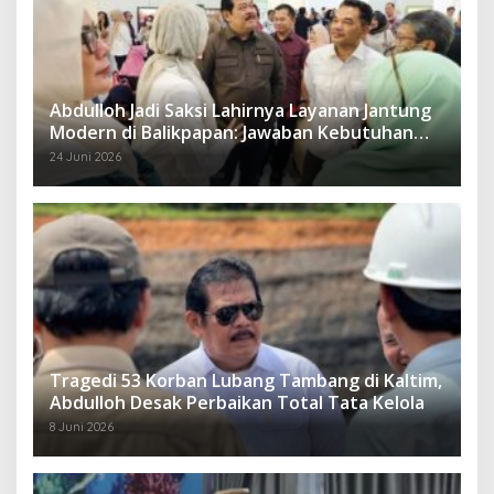
Abdulloh Jadi Saksi Lahirnya Layanan Jantung
Modern di Balikpapan: Jawaban Kebutuhan
Rakyat
24 Juni 2026
Tragedi 53 Korban Lubang Tambang di Kaltim,
Abdulloh Desak Perbaikan Total Tata Kelola
8 Juni 2026