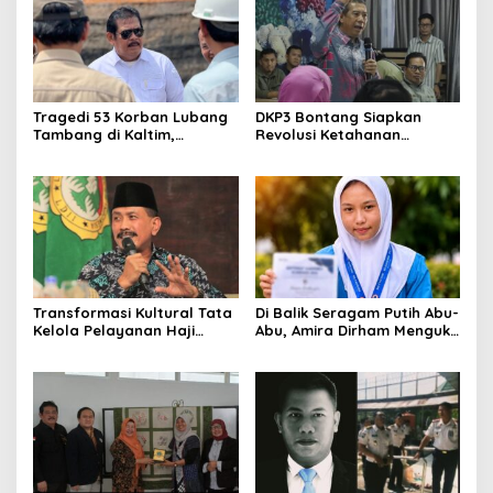
Tragedi 53 Korban Lubang
DKP3 Bontang Siapkan
Tambang di Kaltim,
Revolusi Ketahanan
Abdulloh Desak Perbaikan
Pangan dari Sekolah,
Total Tata Kelola
Smartani Jadi Senjata
Transformasi Kultural Tata
Di Balik Seragam Putih Abu-
Kelola Pelayanan Haji
Abu, Amira Dirham Mengukir
Indonesia
Prestasi di Ajang Olimpiade
Nasional