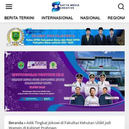
L
e
w
a
BERITA TERKINI
INTERNASIONAL
NASIONAL
REGIONAL
t
i
k
e
k
o
n
t
e
n
Beranda
»
Adik Tingkat Jokowi di Fakultas Kehutan UGM Jadi
Wamen di Kabinet Prabowo