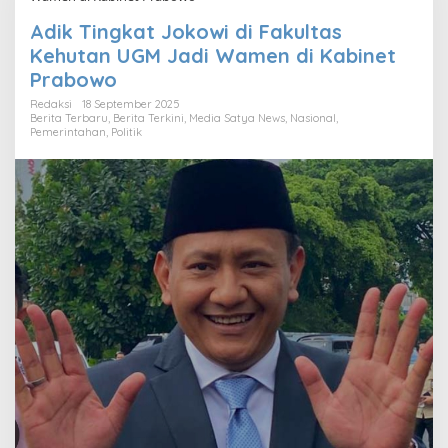
Adik Tingkat Jokowi di Fakultas
Kehutan UGM Jadi Wamen di Kabinet
Prabowo
Redaksi
18 September 2025
Berita Terbaru
,
Berita Terkini
,
Media Satya News
,
Nasional
,
Pemerintahan
,
Politik