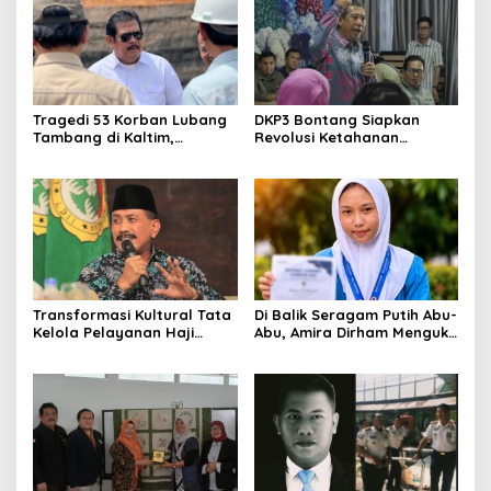
Tragedi 53 Korban Lubang
DKP3 Bontang Siapkan
Tambang di Kaltim,
Revolusi Ketahanan
Abdulloh Desak Perbaikan
Pangan dari Sekolah,
Total Tata Kelola
Smartani Jadi Senjata
Transformasi Kultural Tata
Di Balik Seragam Putih Abu-
Kelola Pelayanan Haji
Abu, Amira Dirham Mengukir
Indonesia
Prestasi di Ajang Olimpiade
Nasional