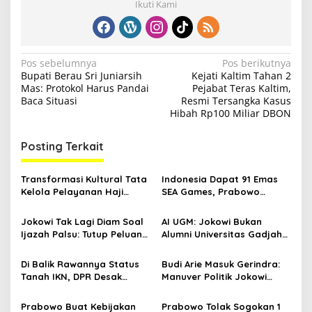
Ikuti Kami
N
Pos sebelumnya
Pos berikutnya
Bupati Berau Sri Juniarsih
Kejati Kaltim Tahan 2
a
Mas: Protokol Harus Pandai
Pejabat Teras Kaltim,
v
Baca Situasi
Resmi Tersangka Kasus
Hibah Rp100 Miliar DBON
i
g
Posting Terkait
a
s
Transformasi Kultural Tata
Indonesia Dapat 91 Emas
Kelola Pelayanan Haji
SEA Games, Prabowo
i
Indonesia
Ngaku Senang tapi Pusing
p
Mikir Bonus
Jokowi Tak Lagi Diam Soal
AI UGM: Jokowi Bukan
Ijazah Palsu: Tutup Peluang
Alumni Universitas Gadjah
o
Mediasi, Ngaku Tahu
Mada
s
Dalang
Di Balik Rawannya Status
Budi Arie Masuk Gerindra:
Tanah IKN, DPR Desak
Manuver Politik Jokowi
Prabowo Buat Perpu
Susupkan Projo ke Lingkar
Prabowo
Prabowo Buat Kebijakan
Prabowo Tolak Sogokan 1