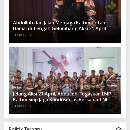
Abdulloh dan Jalan Menjaga Kaltim Tetap
Damai di Tengah Gelombang Aksi 21 April
14 April 2026
Jelang Aksi 21 April, Abdulloh Tegaskan LMP
Kaltim Siap Jaga Kondusifitas Bersama TNI-
Polri
14 April 2026
Politik Terbaru