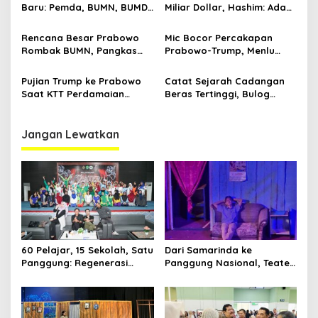
Baru: Pemda, BUMN, BUMD
Miliar Dollar, Hashim: Ada
Bisa Utang ke Pemerintah
Orang Nekat Mau Suap
Pusat
Presiden
Rencana Besar Prabowo
Mic Bocor Percakapan
Rombak BUMN, Pangkas
Prabowo-Trump, Menlu
800 Badan Usaha Milik
Sugiono Buka Suara: Teman
Negara
Lah Ya
Pujian Trump ke Prabowo
Catat Sejarah Cadangan
Saat KTT Perdamaian
Beras Tertinggi, Bulog
Gaza, hingga Percakapan
Dikaji Jadi Kementerian di
yang Bocor
Era Prabowo
Jangan Lewatkan
60 Pelajar, 15 Sekolah, Satu
Dari Samarinda ke
Panggung: Regenerasi
Panggung Nasional, Teater
Teater Kaltim Menemukan
Dahana Bawa Nama
Jalannya
Kalimantan ke FTRN ISI
Yogyakarta