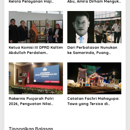
Kelola Pelayanan Haji
Abu, Amira Dirham Mengukir
Indonesia
Prestasi di Ajang Olimpiade
Nasional
Ketua Komisi III DPRD Kaltim
Dari Perbatasan Nunukan
Abdulloh Perdalam
ke Samarinda, Puang
Ekosistem Ekspor Lewat
Dirham Ubah Lapas Jadi
Bangku Doktoral
Ruang Harapan
Rakernis Pusjarah Polri
Catatan Fachri Mahayupa:
2026, Penguatan Nilai
Tawa yang Tersisa di
Sejarah dan Tribrata Jadi
Kolong Jembatan RT Nol
Fokus Utama
RW Nol Teater Mahardika
Samarinda
Tinggalkan Balasan