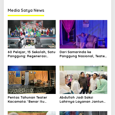
Media Satya News
60 Pelajar, 15 Sekolah, Satu
Dari Samarinda ke
Clo
Panggung: Regenerasi
Panggung Nasional, Teater
Teater Kaltim Menemukan
Dahana Bawa Nama
this
Media Satya News
Jalannya
Kalimantan ke FTRN ISI
mod
Yogyakarta
Masukkan Email Anda Untuk Mendapatkan Berita
Terupdate MEDIASATYA.CO.ID
johnsmith@example.com
Your
Pentas Tahunan Teater
Abdulloh Jadi Saksi
email
Kacamata: ‘Benar Itu
Lahirnya Layanan Jantung
Submit
Kalah’ Menggugat Luka
Modern di Balikpapan:
Korupsi dan Kemiskinan
Jawaban Kebutuhan
Rakyat