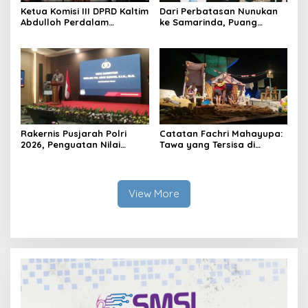
Ketua Komisi III DPRD Kaltim
Dari Perbatasan Nunukan
Abdulloh Perdalam
ke Samarinda, Puang
Ekosistem Ekspor Lewat
Dirham Ubah Lapas Jadi
Bangku Doktoral
Ruang Harapan
Rakernis Pusjarah Polri
Catatan Fachri Mahayupa:
2026, Penguatan Nilai
Tawa yang Tersisa di
Sejarah dan Tribrata Jadi
Kolong Jembatan RT Nol
Fokus Utama
RW Nol Teater Mahardika
Samarinda
View More