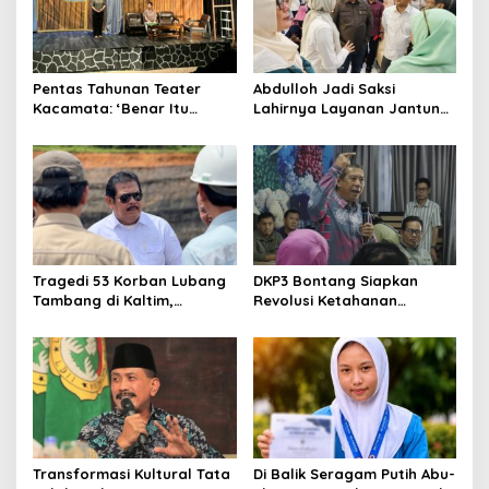
Pentas Tahunan Teater
Abdulloh Jadi Saksi
Kacamata: ‘Benar Itu
Lahirnya Layanan Jantung
Kalah’ Menggugat Luka
Modern di Balikpapan:
Korupsi dan Kemiskinan
Jawaban Kebutuhan
Rakyat
Tragedi 53 Korban Lubang
DKP3 Bontang Siapkan
Tambang di Kaltim,
Revolusi Ketahanan
Abdulloh Desak Perbaikan
Pangan dari Sekolah,
Total Tata Kelola
Smartani Jadi Senjata
Transformasi Kultural Tata
Di Balik Seragam Putih Abu-