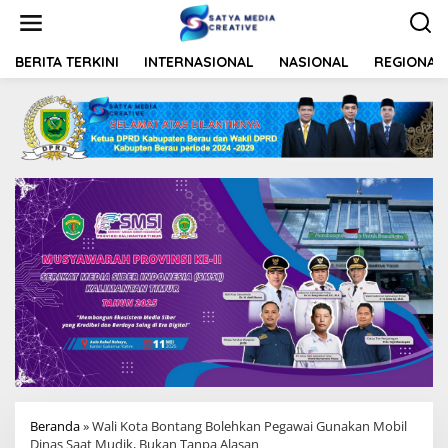
L
e
w
a
BERITA TERKINI
INTERNASIONAL
NASIONAL
REGIONAL
t
i
k
e
k
o
n
t
e
n
Beranda
»
Wali Kota Bontang Bolehkan Pegawai Gunakan Mobil
Dinas Saat Mudik, Bukan Tanpa Alasan