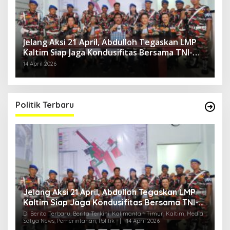
Jelang Aksi 21 April, Abdulloh Tegaskan LMP
Kaltim Siap Jaga Kondusifitas Bersama TNI-
Polri
14 April 2026
Politik Terbaru
Jelang Aksi 21 April, Abdulloh Tegaskan LMP
R
Kaltim Siap Jaga Kondusifitas Bersama TNI-
B
Polri
H
ia
Di Berita Terbaru, Berita Terkini, Kalimantan Timur, Kaltim, Media
Di
Satya News, Pemerintahan, Politik
|
14 April 2026
Ka
Pol