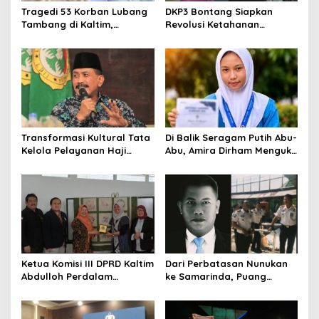
Tragedi 53 Korban Lubang
DKP3 Bontang Siapkan
Tambang di Kaltim,
Revolusi Ketahanan
Abdulloh Desak Perbaikan
Pangan dari Sekolah,
Total Tata Kelola
Smartani Jadi Senjata
Transformasi Kultural Tata
Di Balik Seragam Putih Abu-
Kelola Pelayanan Haji
Abu, Amira Dirham Mengukir
Indonesia
Prestasi di Ajang Olimpiade
Nasional
Ketua Komisi III DPRD Kaltim
Dari Perbatasan Nunukan
Abdulloh Perdalam
ke Samarinda, Puang
Ekosistem Ekspor Lewat
Dirham Ubah Lapas Jadi
Bangku Doktoral
Ruang Harapan