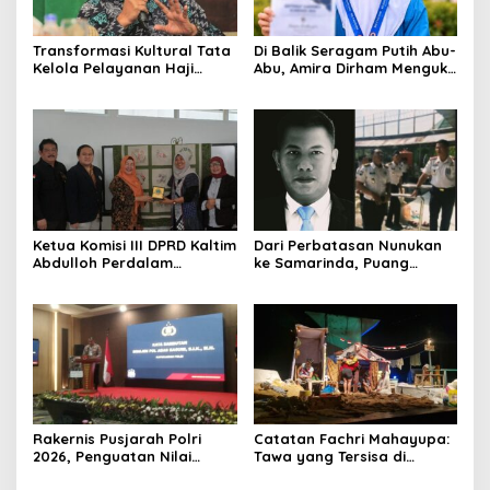
Transformasi Kultural Tata
Di Balik Seragam Putih Abu-
Kelola Pelayanan Haji
Abu, Amira Dirham Mengukir
Indonesia
Prestasi di Ajang Olimpiade
Nasional
Ketua Komisi III DPRD Kaltim
Dari Perbatasan Nunukan
Abdulloh Perdalam
ke Samarinda, Puang
Ekosistem Ekspor Lewat
Dirham Ubah Lapas Jadi
Bangku Doktoral
Ruang Harapan
Rakernis Pusjarah Polri
Catatan Fachri Mahayupa:
2026, Penguatan Nilai
Tawa yang Tersisa di
Sejarah dan Tribrata Jadi
Kolong Jembatan RT Nol