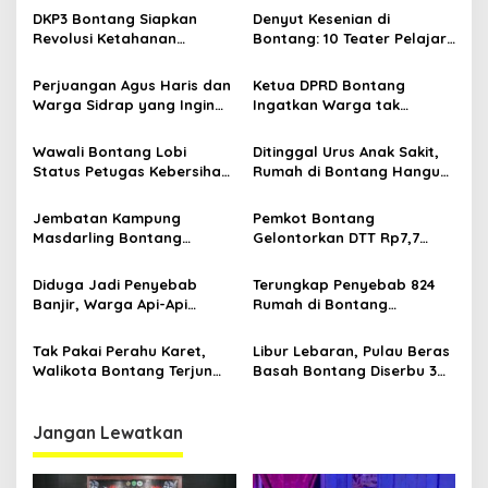
s
DKP3 Bontang Siapkan
Denyut Kesenian di
Revolusi Ketahanan
Bontang: 10 Teater Pelajar
i
Pangan dari Sekolah,
Kaltim dan Perayaan
p
Smartani Jadi Senjata
Proses Bernama AKSARA
Perjuangan Agus Haris dan
Ketua DPRD Bontang
Warga Sidrap yang Ingin
Ingatkan Warga tak
o
Berada di Pelukan Kota
Terjebak Narasi Provokatif
s
Bontang
Soal Sengketa Batas
Wawali Bontang Lobi
Ditinggal Urus Anak Sakit,
Kampung Sidrap
Status Petugas Kebersihan,
Rumah di Bontang Hangus
Minta Anggaran Ke
Terbakar
Kemenpan-RB
Jembatan Kampung
Pemkot Bontang
Masdarling Bontang
Gelontorkan DTT Rp7,7
Longsor
Miliar Atasi Banjir di
Kelurahan Api-Api
Diduga Jadi Penyebab
Terungkap Penyebab 824
Banjir, Warga Api-Api
Rumah di Bontang
Bontang Keluhkan
Terendam Banjir
Longsoran di Tepi Turap
Tak Pakai Perahu Karet,
Libur Lebaran, Pulau Beras
Walikota Bontang Terjun
Basah Bontang Diserbu 3
Hadapi Banjir Sepinggang
Ribu Orang
Jangan Lewatkan