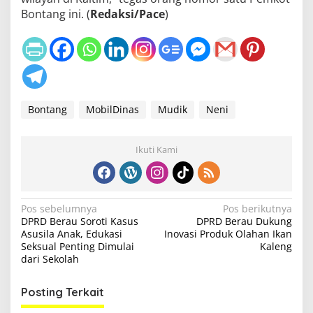
Bontang ini. (
Redaksi/Pace
)
Bontang
MobilDinas
Mudik
Neni
Ikuti Kami
N
Pos sebelumnya
Pos berikutnya
DPRD Berau Soroti Kasus
DPRD Berau Dukung
a
Asusila Anak, Edukasi
Inovasi Produk Olahan Ikan
v
Seksual Penting Dimulai
Kaleng
dari Sekolah
i
g
Posting Terkait
a