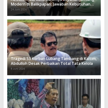
Modern di Balikpapan: Jawaban Kebutuhan
Rakyat
24 Juni 2026
Tragedi 53 Korban Lubang Tambang di Kaltim,
Abdulloh Desak Perbaikan Total Tata Kelola
8 Juni 2026