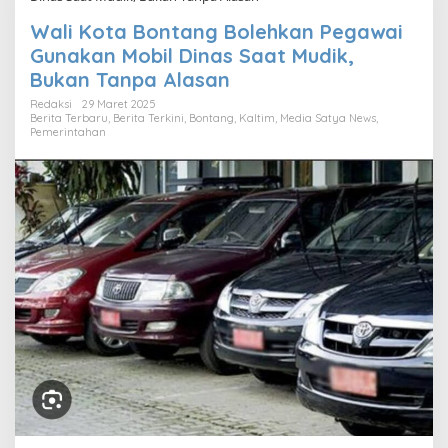
Wali Kota Bontang Bolehkan Pegawai
Gunakan Mobil Dinas Saat Mudik,
Bukan Tanpa Alasan
Redaksi
29 Maret 2025
Berita Terbaru
,
Berita Terkini
,
Bontang
,
Kaltim
,
Media Satya News
,
Pemerintahan