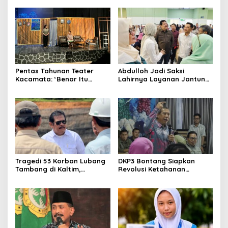
Jalannya
Kalimantan ke FTRN ISI
Yogyakarta
Pentas Tahunan Teater
Abdulloh Jadi Saksi
Kacamata: ‘Benar Itu
Lahirnya Layanan Jantung
Kalah’ Menggugat Luka
Modern di Balikpapan:
Korupsi dan Kemiskinan
Jawaban Kebutuhan
Rakyat
Tragedi 53 Korban Lubang
DKP3 Bontang Siapkan
Tambang di Kaltim,
Revolusi Ketahanan
Abdulloh Desak Perbaikan
Pangan dari Sekolah,
Total Tata Kelola
Smartani Jadi Senjata