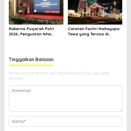
Rakernis Pusjarah Polri
Catatan Fachri Mahayupa:
2026, Penguatan Nilai
Tawa yang Tersisa di
Sejarah dan Tribrata Jadi
Kolong Jembatan RT Nol
Fokus Utama
RW Nol Teater Mahardika
Samarinda
Tinggalkan Balasan
Alamat email Anda tidak akan dipublikasikan.
Ruas yang wajib
ditandai
*