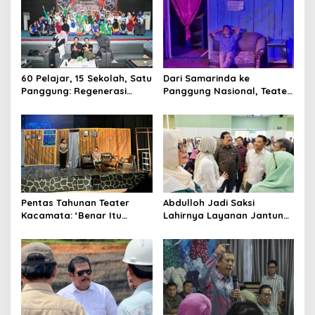
60 Pelajar, 15 Sekolah, Satu
Dari Samarinda ke
Panggung: Regenerasi
Panggung Nasional, Teater
Teater Kaltim Menemukan
Dahana Bawa Nama
Jalannya
Kalimantan ke FTRN ISI
Yogyakarta
Pentas Tahunan Teater
Abdulloh Jadi Saksi
Kacamata: ‘Benar Itu
Lahirnya Layanan Jantung
Kalah’ Menggugat Luka
Modern di Balikpapan:
Korupsi dan Kemiskinan
Jawaban Kebutuhan
Rakyat