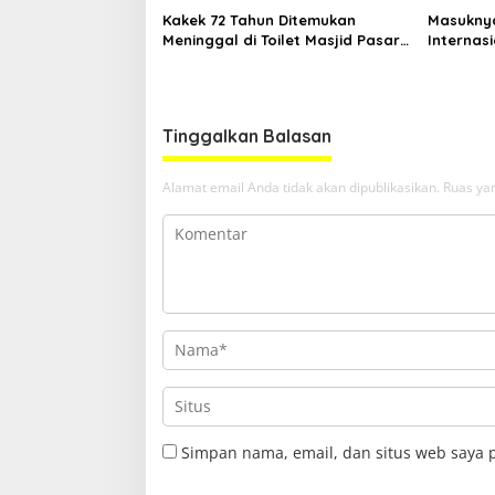
Kakek 72 Tahun Ditemukan
Masuknya
Meninggal di Toilet Masjid Pasar
Internasi
Sanggam Berau
Destinas
Tinggalkan Balasan
Alamat email Anda tidak akan dipublikasikan.
Ruas yan
Simpan nama, email, dan situs web saya 