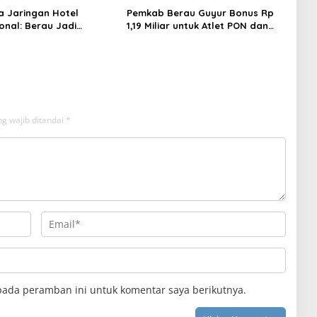
 Jaringan Hotel
Pemkab Berau Guyur Bonus Rp
onal: Berau Jadi
1,19 Miliar untuk Atlet PON dan
i Wisata Kelas Dunia
Paralimpik
g wajib ditandai
*
pada peramban ini untuk komentar saya berikutnya.