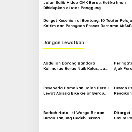
Jalan Salib Hidup OMK Berau: Ketika Iman
Dihidupkan di Atas Panggung
Denyut Kesenian di Bontang: 10 Teater Pelaj
Kaltim dan Perayaan Proses Bernama AKSAR
Jangan Lewatkan
Abdulloh Dorong Bandara
Peringati
Kalimarau Berau Naik Kelas, Jadi
Ajak Pe
Gerbang Wisata Internasional
Sambil B
Kaltim
Pesepeda Ramaikan Jalan Berau
Dewan P
Lewat Abissia Bike Gelar Berau
Kenaikan
Night Ride
7,59 Per
Berkah Natal: 41 Warga Binaan
Ditarget
Rutan Tanjung Redeb Terima
Umum Por
Pengurangan Masa Tahanan
Asal An