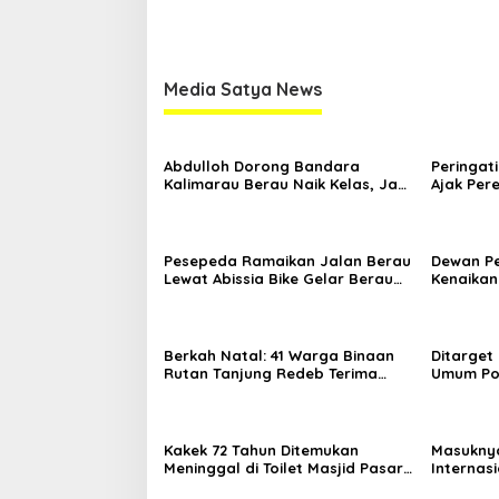
Media Satya News
Abdulloh Dorong Bandara
Peringati
Kalimarau Berau Naik Kelas, Jadi
Ajak Pe
Gerbang Wisata Internasional
Sambil B
Kaltim
Pesepeda Ramaikan Jalan Berau
Dewan P
Lewat Abissia Bike Gelar Berau
Kenaikan
Night Ride
7,59 Per
Berkah Natal: 41 Warga Binaan
Ditarget
Rutan Tanjung Redeb Terima
Umum Por
Pengurangan Masa Tahanan
Asal An
Kakek 72 Tahun Ditemukan
Masuknya
Meninggal di Toilet Masjid Pasar
Internasi
Sanggam Berau
Destinas