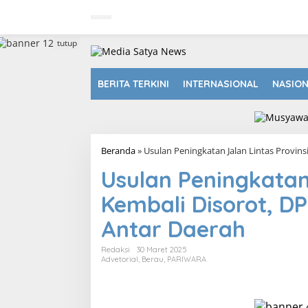
L
e
w
a
tutup
t
i
k
BERITA TERKINI
INTERNASIONAL
NASIO
e
k
o
n
t
Beranda
»
Usulan Peningkatan Jalan Lintas Provin
e
n
Usulan Peningkatan 
Kembali Disorot, D
Antar Daerah
Redaksi
30 Maret 2025
Advetorial
,
Berau
,
PARIWARA