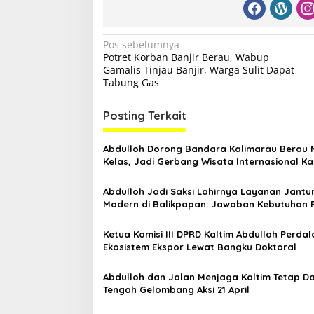
N
Pos sebelumnya
Potret Korban Banjir Berau, Wabup
a
Gamalis Tinjau Banjir, Warga Sulit Dapat
v
Tabung Gas
i
Posting Terkait
g
a
Abdulloh Dorong Bandara Kalimarau Berau 
s
Kelas, Jadi Gerbang Wisata Internasional Ka
i
Abdulloh Jadi Saksi Lahirnya Layanan Jantu
p
Modern di Balikpapan: Jawaban Kebutuhan 
o
Ketua Komisi III DPRD Kaltim Abdulloh Perda
s
Ekosistem Ekspor Lewat Bangku Doktoral
Abdulloh dan Jalan Menjaga Kaltim Tetap Da
Tengah Gelombang Aksi 21 April