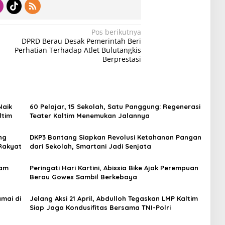
Pos berikutnya
DPRD Berau Desak Pemerintah Beri
Perhatian Terhadap Atlet Bulutangkis
Berprestasi
Naik
60 Pelajar, 15 Sekolah, Satu Panggung: Regenerasi
ltim
Teater Kaltim Menemukan Jalannya
ng
DKP3 Bontang Siapkan Revolusi Ketahanan Pangan
Rakyat
dari Sekolah, Smartani Jadi Senjata
lam
Peringati Hari Kartini, Abissia Bike Ajak Perempuan
Berau Gowes Sambil Berkebaya
mai di
Jelang Aksi 21 April, Abdulloh Tegaskan LMP Kaltim
Siap Jaga Kondusifitas Bersama TNI-Polri