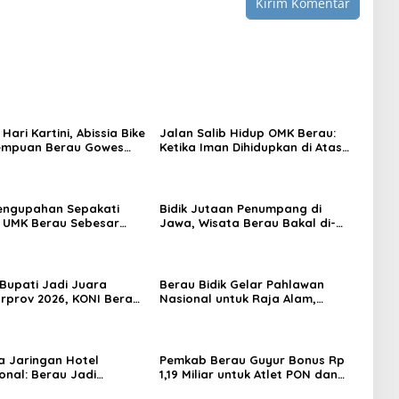
 Hari Kartini, Abissia Bike
Jalan Salib Hidup OMK Berau:
rempuan Berau Gowes
Ketika Iman Dihidupkan di Atas
erkebaya
Panggung
engupahan Sepakati
Bidik Jutaan Penumpang di
 UMK Berau Sebesar
Jawa, Wisata Berau Bakal di-
sen
Branding di Gerbong Kereta Api
Indonesia
 Bupati Jadi Juara
Berau Bidik Gelar Pahlawan
prov 2026, KONI Berau:
Nasional untuk Raja Alam,
ggaran Mendukung
Seminar Akademik Jadi Pijakan
Awal
 Jaringan Hotel
Pemkab Berau Guyur Bonus Rp
onal: Berau Jadi
1,19 Miliar untuk Atlet PON dan
i Wisata Kelas Dunia
Paralimpik