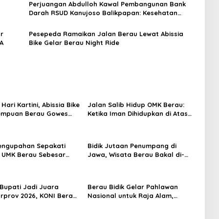
Perjuangan Abdulloh Kawal Pembangunan Bank
Darah RSUD Kanujoso Balikpapan: Kesehatan
Warga Utama
ar
Pesepeda Ramaikan Jalan Berau Lewat Abissia
A
Bike Gelar Berau Night Ride
 Hari Kartini, Abissia Bike
Jalan Salib Hidup OMK Berau:
rempuan Berau Gowes
Ketika Iman Dihidupkan di Atas
erkebaya
Panggung
engupahan Sepakati
Bidik Jutaan Penumpang di
 UMK Berau Sebesar
Jawa, Wisata Berau Bakal di-
sen
Branding di Gerbong Kereta Api
Indonesia
 Bupati Jadi Juara
Berau Bidik Gelar Pahlawan
prov 2026, KONI Berau:
Nasional untuk Raja Alam,
ggaran Mendukung
Seminar Akademik Jadi Pijakan
Awal