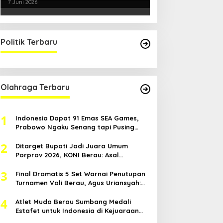
Smartani Jadi Senjata
7 Juni 2026
Politik Terbaru
Olahraga Terbaru
1
Indonesia Dapat 91 Emas SEA Games,
Prabowo Ngaku Senang tapi Pusing
Mikir Bonus
2
Ditarget Bupati Jadi Juara Umum
Porprov 2026, KONI Berau: Asal
Anggaran Mendukung
3
Final Dramatis 5 Set Warnai Penutupan
Turnamen Voli Berau, Agus Uriansyah:
Mental Atlet Kita Luar Biasa
4
Atlet Muda Berau Sumbang Medali
Estafet untuk Indonesia di Kejuaraan
Atletik Asia Tenggara