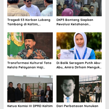
Tragedi 53 Korban Lubang
DKP3 Bontang Siapkan
Tambang di Kaltim,
Revolusi Ketahanan
Abdulloh Desak Perbaikan
Pangan dari Sekolah,
Total Tata Kelola
Smartani Jadi Senjata
Transformasi Kultural Tata
Di Balik Seragam Putih Abu-
Kelola Pelayanan Haji
Abu, Amira Dirham Mengukir
Indonesia
Prestasi di Ajang Olimpiade
Nasional
Ketua Komisi III DPRD Kaltim
Dari Perbatasan Nunukan