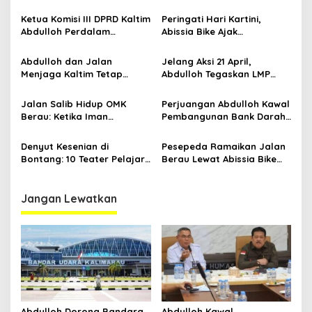
Modern di Balikpapan:
Pangan dari Sekolah,
s
Jawaban Kebutuhan
Smartani Jadi Senjata
Ketua Komisi III DPRD Kaltim
Peringati Hari Kartini,
Rakyat
Abdulloh Perdalam
Abissia Bike Ajak
Ekosistem Ekspor Lewat
Perempuan Berau Gowes
Bangku Doktoral
Sambil Berkebaya
Abdulloh dan Jalan
Jelang Aksi 21 April,
Menjaga Kaltim Tetap
Abdulloh Tegaskan LMP
Damai di Tengah
Kaltim Siap Jaga
Gelombang Aksi 21 April
Kondusifitas Bersama TNI-
Jalan Salib Hidup OMK
Perjuangan Abdulloh Kawal
Polri
Berau: Ketika Iman
Pembangunan Bank Darah
Dihidupkan di Atas
RSUD Kanujoso Balikpapan:
Panggung
Kesehatan Warga Utama
Denyut Kesenian di
Pesepeda Ramaikan Jalan
Bontang: 10 Teater Pelajar
Berau Lewat Abissia Bike
Kaltim dan Perayaan
Gelar Berau Night Ride
Proses Bernama AKSARA
Jangan Lewatkan
Abdulloh Dorong Bandara
Abdulloh Kawal