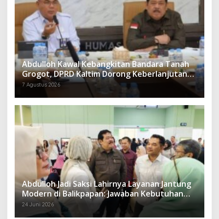
Abdulloh Kawal Kebangkitan Bandara Tanah
Grogot, DPRD Kaltim Dorong Keberlanjutan
Proyek Strategis
7 Agustus 2026
Abdulloh Jadi Saksi Lahirnya Layanan Jantung
Modern di Balikpapan: Jawaban Kebutuhan
Rakyat
24 Juni 2026