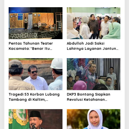
Teater Kaltim Menemukan
Dahana Bawa Nama
Jalannya
Kalimantan ke FTRN ISI
Yogyakarta
Pentas Tahunan Teater
Abdulloh Jadi Saksi
Kacamata: ‘Benar Itu
Lahirnya Layanan Jantung
Kalah’ Menggugat Luka
Modern di Balikpapan:
Korupsi dan Kemiskinan
Jawaban Kebutuhan
Rakyat
Tragedi 53 Korban Lubang
DKP3 Bontang Siapkan
Tambang di Kaltim,
Revolusi Ketahanan
Abdulloh Desak Perbaikan
Pangan dari Sekolah,
Total Tata Kelola
Smartani Jadi Senjata