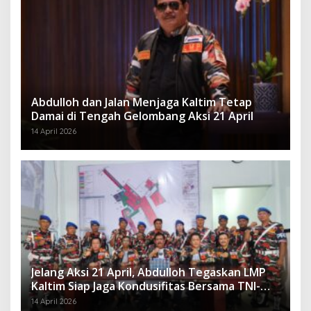
Abdulloh dan Jalan Menjaga Kaltim Tetap
Damai di Tengah Gelombang Aksi 21 April
14 April 2026
Jelang Aksi 21 April, Abdulloh Tegaskan LMP
Kaltim Siap Jaga Kondusifitas Bersama TNI-
Polri
14 April 2026