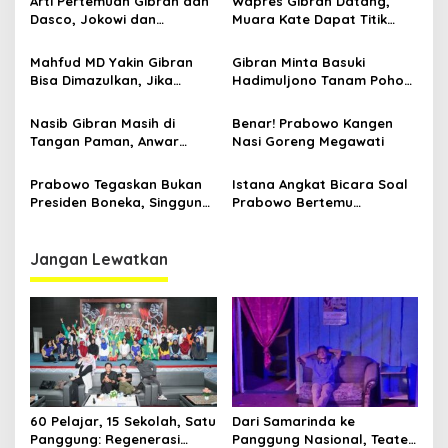
Arti Pertemuan Gibran dan
Wapres Gibran Datang,
Dasco, Jokowi dan
Muara Kate Dapat Titik
Prabowo Baik-baik Saja?
Terang, Abdulloh: Jangan
Ada Lagi Hauling di Jalan
Mahfud MD Yakin Gibran
Gibran Minta Basuki
Negara
Bisa Dimazulkan, Jika
Hadimuljono Tanam Pohon
Benar Terlibat FUFUFAFA
Beringin di Istana Wapres
IKN, Ada Apa?
Nasib Gibran Masih di
Benar! Prabowo Kangen
Tangan Paman, Anwar
Nasi Goreng Megawati
Usman: Nanti Deh Ya Kapan
Prabowo Tegaskan Bukan
Istana Angkat Bicara Soal
Presiden Boneka, Singgung
Prabowo Bertemu
Ijazah Jokowi di Depan
Purnawirawan TNI di
Gibran
Tengah Isu Pemakzulan
Gibran
Jangan Lewatkan
60 Pelajar, 15 Sekolah, Satu
Dari Samarinda ke
Panggung: Regenerasi
Panggung Nasional, Teater