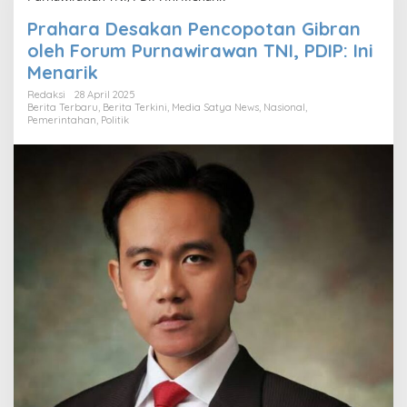
Prahara Desakan Pencopotan Gibran
oleh Forum Purnawirawan TNI, PDIP: Ini
Menarik
Redaksi
28 April 2025
Berita Terbaru
,
Berita Terkini
,
Media Satya News
,
Nasional
,
Pemerintahan
,
Politik