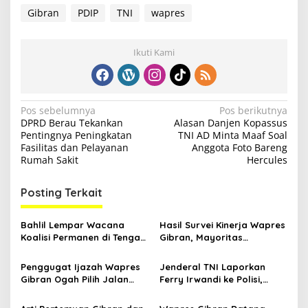
Gibran
PDIP
TNI
wapres
Ikuti Kami
N
Pos sebelumnya
Pos berikutnya
DPRD Berau Tekankan
Alasan Danjen Kopassus
a
Pentingnya Peningkatan
TNI AD Minta Maaf Soal
v
Fasilitas dan Pelayanan
Anggota Foto Bareng
Rumah Sakit
Hercules
i
g
Posting Terkait
a
s
Bahlil Lempar Wacana
Hasil Survei Kinerja Wapres
Koalisi Permanen di Tengah
Gibran, Mayoritas
i
Krisis Bencana, Ini Respons
Masyarakat Tidak Puas
p
PAN, PKB dan PDIP
Penggugat Ijazah Wapres
Jenderal TNI Laporkan
Gibran Ogah Pilih Jalan
Ferry Irwandi ke Polisi,
o
Damai
Menhan Sjafrie: Tanya
s
Sama Panglima TNI