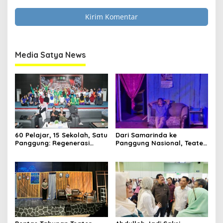
Media Satya News
60 Pelajar, 15 Sekolah, Satu
Dari Samarinda ke
Panggung: Regenerasi
Panggung Nasional, Teater
Teater Kaltim Menemukan
Dahana Bawa Nama
Jalannya
Kalimantan ke FTRN ISI
Yogyakarta