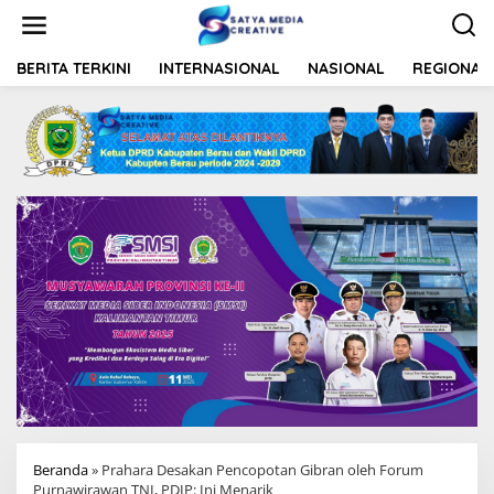
L
e
w
a
BERITA TERKINI
INTERNASIONAL
NASIONAL
REGIONAL
t
i
k
e
k
o
n
t
e
n
Beranda
»
Prahara Desakan Pencopotan Gibran oleh Forum
Purnawirawan TNI, PDIP: Ini Menarik