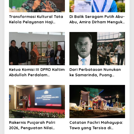
Transformasi Kultural Tata
Di Balik Seragam Putih Abu-
Kelola Pelayanan Haji
Abu, Amira Dirham Mengukir
Indonesia
Prestasi di Ajang Olimpiade
Nasional
Ketua Komisi III DPRD Kaltim
Dari Perbatasan Nunukan
Abdulloh Perdalam
ke Samarinda, Puang
Ekosistem Ekspor Lewat
Dirham Ubah Lapas Jadi
Bangku Doktoral
Ruang Harapan
Rakernis Pusjarah Polri
Catatan Fachri Mahayupa:
2026, Penguatan Nilai
Tawa yang Tersisa di
Sejarah dan Tribrata Jadi
Kolong Jembatan RT Nol