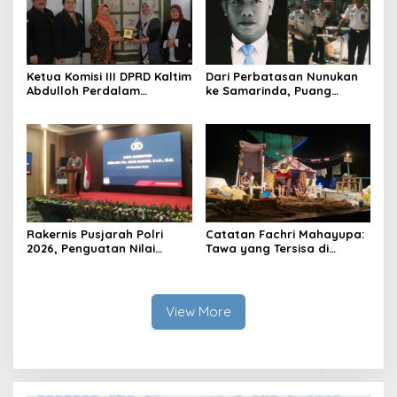
Ketua Komisi III DPRD Kaltim
Dari Perbatasan Nunukan
Abdulloh Perdalam
ke Samarinda, Puang
Ekosistem Ekspor Lewat
Dirham Ubah Lapas Jadi
Bangku Doktoral
Ruang Harapan
Rakernis Pusjarah Polri
Catatan Fachri Mahayupa:
2026, Penguatan Nilai
Tawa yang Tersisa di
Sejarah dan Tribrata Jadi
Kolong Jembatan RT Nol
Fokus Utama
RW Nol Teater Mahardika
Samarinda
View More