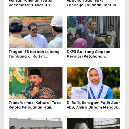
Pentas Tahunan Teater
Abdulloh Jadi Saksi
Kacamata: ‘Benar Itu
Lahirnya Layanan Jantung
Kalah’ Menggugat Luka
Modern di Balikpapan:
Korupsi dan Kemiskinan
Jawaban Kebutuhan
Rakyat
Tragedi 53 Korban Lubang
DKP3 Bontang Siapkan
Tambang di Kaltim,
Revolusi Ketahanan
Abdulloh Desak Perbaikan
Pangan dari Sekolah,
Total Tata Kelola
Smartani Jadi Senjata
Transformasi Kultural Tata
Di Balik Seragam Putih Abu-
Kelola Pelayanan Haji
Abu, Amira Dirham Mengukir
Indonesia
Prestasi di Ajang Olimpiade
Nasional