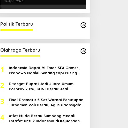
Kondusifitas Bersama TNI-Polri
14 April 2026
Politik Terbaru
Olahraga Terbaru
1
Indonesia Dapat 91 Emas SEA Games,
Prabowo Ngaku Senang tapi Pusing
Mikir Bonus
2
Ditarget Bupati Jadi Juara Umum
Porprov 2026, KONI Berau: Asal
Anggaran Mendukung
3
Final Dramatis 5 Set Warnai Penutupan
Turnamen Voli Berau, Agus Uriansyah:
Mental Atlet Kita Luar Biasa
4
Atlet Muda Berau Sumbang Medali
Estafet untuk Indonesia di Kejuaraan
Atletik Asia Tenggara