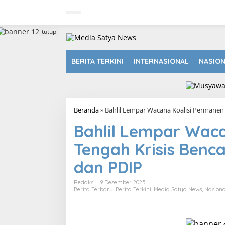
L
e
w
a
tutup
t
i
k
BERITA TERKINI
INTERNASIONAL
NASIO
e
k
o
n
t
Beranda
»
Bahlil Lempar Wacana Koalisi Permanen 
e
n
Bahlil Lempar Waca
Tengah Krisis Benca
dan PDIP
Redaksi
9 Desember 2025
Berita Terbaru
,
Berita Terkini
,
Media Satya News
,
Nasiona