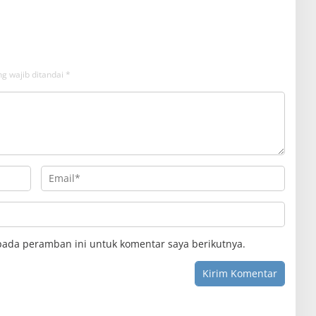
da
g wajib ditandai
*
pada peramban ini untuk komentar saya berikutnya.