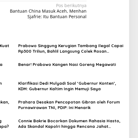
Pos berikutnya
Bantuan China Masuk Aceh, Menhan
Sjafrie: Itu Bantuan Personal
 Kuat
Prabowo Singgung Kerugian Tambang Ilegal Capai
Rp300 Triliun, Bahlil Langsung Colek Rosan
Roeslani
ua
Benar! Prabowo Kangen Nasi Goreng Megawati
n
Klarifikasi Dedi Mulyadi Soal ‘Gubernur Konten’,
KDM: Gubernur Kaltim Ingin Memuji Saya
akan,
Prahara Desakan Pencopotan Gibran oleh Forum
Purnawirawan TNI, PDIP: Ini Menarik
g
Connie Bakrie Bocorkan Dokumen Rahasia Hasto,
iapa?
Ada Skandal Kapolri hingga Rencana Jahat
Hancurkan PDIP