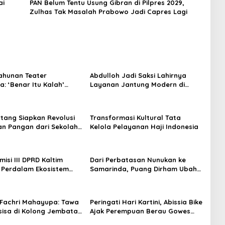
ai
PAN Belum Tentu Usung Gibran di Pilpres 2029,
Zulhas Tak Masalah Prabowo Jadi Capres Lagi
ahunan Teater
Abdulloh Jadi Saksi Lahirnya
: ‘Benar Itu Kalah’
Layanan Jantung Modern di
t Luka Korupsi dan
Balikpapan: Jawaban Kebutuhan
an
Rakyat
tang Siapkan Revolusi
Transformasi Kultural Tata
n Pangan dari Sekolah,
Kelola Pelayanan Haji Indonesia
 Jadi Senjata
isi III DPRD Kaltim
Dari Perbatasan Nunukan ke
 Perdalam Ekosistem
Samarinda, Puang Dirham Ubah
ewat Bangku Doktoral
Lapas Jadi Ruang Harapan
Fachri Mahayupa: Tawa
Peringati Hari Kartini, Abissia Bike
sisa di Kolong Jembatan
Ajak Perempuan Berau Gowes
W Nol Teater Mahardika
Sambil Berkebaya