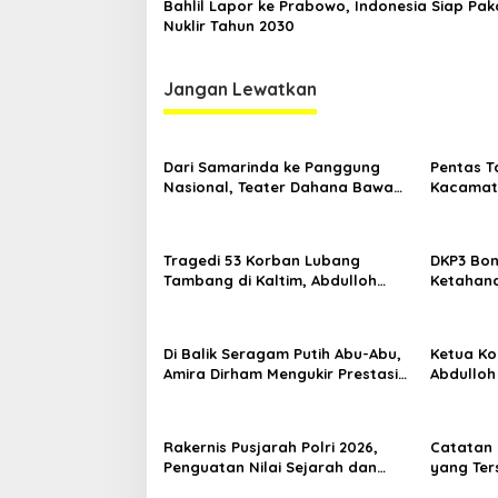
Bahlil Lapor ke Prabowo, Indonesia Siap Pak
Nuklir Tahun 2030
Jangan Lewatkan
Dari Samarinda ke Panggung
Pentas T
Nasional, Teater Dahana Bawa
Kacamata
Nama Kalimantan ke FTRN ISI
Mengguga
Yogyakarta
Kemiskin
Tragedi 53 Korban Lubang
DKP3 Bon
Tambang di Kaltim, Abdulloh
Ketahana
Desak Perbaikan Total Tata
Smartani
Kelola
Di Balik Seragam Putih Abu-Abu,
Ketua Kom
Amira Dirham Mengukir Prestasi
Abdulloh
di Ajang Olimpiade Nasional
Ekspor L
Rakernis Pusjarah Polri 2026,
Catatan 
Penguatan Nilai Sejarah dan
yang Ter
Tribrata Jadi Fokus Utama
RT Nol R