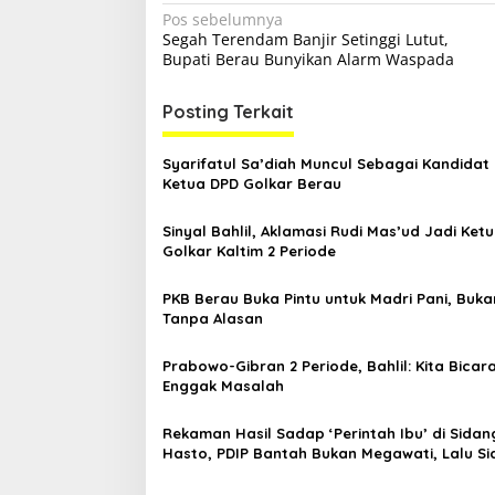
N
Pos sebelumnya
Segah Terendam Banjir Setinggi Lutut,
a
Bupati Berau Bunyikan Alarm Waspada
v
i
Posting Terkait
g
Syarifatul Sa’diah Muncul Sebagai Kandidat
a
Ketua DPD Golkar Berau
s
Sinyal Bahlil, Aklamasi Rudi Mas’ud Jadi Ket
i
Golkar Kaltim 2 Periode
p
o
PKB Berau Buka Pintu untuk Madri Pani, Buka
Tanpa Alasan
s
Prabowo-Gibran 2 Periode, Bahlil: Kita Bicar
Enggak Masalah
Rekaman Hasil Sadap ‘Perintah Ibu’ di Sidan
Hasto, PDIP Bantah Bukan Megawati, Lalu S