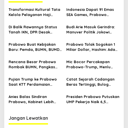
a
s
Transformasi Kultural Tata
Indonesia Dapat 91 Emas
Kelola Pelayanan Haji
SEA Games, Prabowo
i
Indonesia
Ngaku Senang tapi Pusing
p
Mikir Bonus
Di Balik Rawannya Status
Budi Arie Masuk Gerindra:
Tanah IKN, DPR Desak
Manuver Politik Jokowi
o
Prabowo Buat Perpu
Susupkan Projo ke Lingkar
s
Prabowo
Prabowo Buat Kebijakan
Prabowo Tolak Sogokan 1
Baru: Pemda, BUMN, BUMD
Miliar Dollar, Hashim: Ada
Bisa Utang ke Pemerintah
Orang Nekat Mau Suap
Pusat
Presiden
Rencana Besar Prabowo
Mic Bocor Percakapan
Rombak BUMN, Pangkas
Prabowo-Trump, Menlu
800 Badan Usaha Milik
Sugiono Buka Suara: Teman
Negara
Lah Ya
Pujian Trump ke Prabowo
Catat Sejarah Cadangan
Saat KTT Perdamaian
Beras Tertinggi, Bulog
Gaza, hingga Percakapan
Dikaji Jadi Kementerian di
yang Bocor
Era Prabowo
Anies Balas Sindiran
Presiden Prabowo Putuskan
Prabowo, Kabinet Lebih
UMP Pekerja Naik 6,5
Banyak Koneksi Daripada
Persen Jelang Akhir Tahun
Kompetensi
2025
Jangan Lewatkan