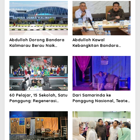
Abdulloh Dorong Bandara
Abdulloh Kawal
Kalimarau Berau Naik
Kebangkitan Bandara
Kelas, Jadi Gerbang Wisata
Tanah Grogot, DPRD Kaltim
Internasional Kaltim
Dorong Keberlanjutan
Proyek Strategis
60 Pelajar, 15 Sekolah, Satu
Dari Samarinda ke
Panggung: Regenerasi
Panggung Nasional, Teater
Teater Kaltim Menemukan
Dahana Bawa Nama
Jalannya
Kalimantan ke FTRN ISI
Yogyakarta