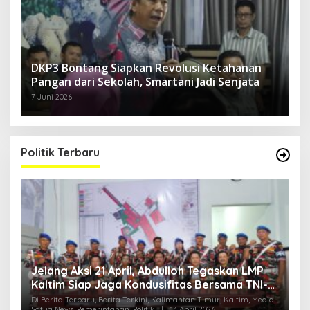
DKP3 Bontang Siapkan Revolusi Ketahanan
Pangan dari Sekolah, Smartani Jadi Senjata
7 Juni 2026
Politik Terbaru
Jelang Aksi 21 April, Abdulloh Tegaskan LMP
R
Kaltim Siap Jaga Kondusifitas Bersama TNI-
B
Polri
H
ia
Di Berita Terbaru, Berita Terkini, Kalimantan Timur, Kaltim, Media
Di
Satya News, Pemerintahan, Politik
|
14 April 2026
Ka