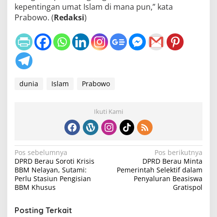
kepentingan umat Islam di mana pun,” kata
Prabowo. (
Redaksi
)
dunia
Islam
Prabowo
Ikuti Kami
N
Pos sebelumnya
Pos berikutnya
DPRD Berau Soroti Krisis
DPRD Berau Minta
a
BBM Nelayan, Sutami:
Pemerintah Selektif dalam
v
Perlu Stasiun Pengisian
Penyaluran Beasiswa
BBM Khusus
Gratispol
i
g
Posting Terkait