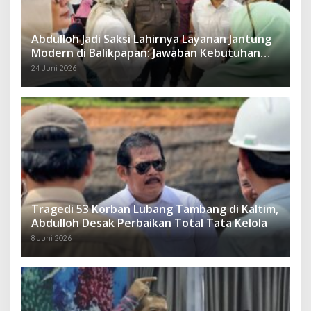
Abdulloh Jadi Saksi Lahirnya Layanan Jantung
Modern di Balikpapan: Jawaban Kebutuhan
Rakyat
24 Juni 2026
Tragedi 53 Korban Lubang Tambang di Kaltim,
Abdulloh Desak Perbaikan Total Tata Kelola
8 Juni 2026