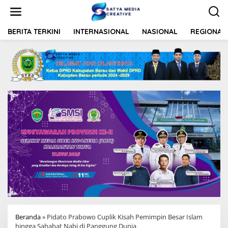
L
e
w
a
BERITA TERKINI
INTERNASIONAL
NASIONAL
REGIONAL
t
i
k
e
k
o
n
t
e
n
Beranda
»
Pidato Prabowo Cuplik Kisah Pemimpin Besar Islam
hingga Sahabat Nabi di Panggung Dunia