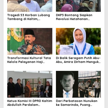
Tragedi 53 Korban Lubang
DKP3 Bontang Siapkan
Tambang di Kaltim,
Revolusi Ketahanan
Abdulloh Desak Perbaikan
Pangan dari Sekolah,
Total Tata Kelola
Smartani Jadi Senjata
Transformasi Kultural Tata
Di Balik Seragam Putih Abu-
Kelola Pelayanan Haji
Abu, Amira Dirham Mengukir
Indonesia
Prestasi di Ajang Olimpiade
Nasional
Ketua Komisi III DPRD Kaltim
Dari Perbatasan Nunukan
Abdulloh Perdalam
ke Samarinda, Puang