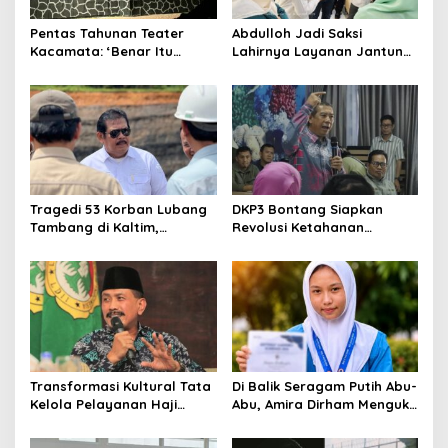
Pentas Tahunan Teater
Abdulloh Jadi Saksi
Kacamata: ‘Benar Itu
Lahirnya Layanan Jantung
Kalah’ Menggugat Luka
Modern di Balikpapan:
Korupsi dan Kemiskinan
Jawaban Kebutuhan
Rakyat
Tragedi 53 Korban Lubang
DKP3 Bontang Siapkan
Tambang di Kaltim,
Revolusi Ketahanan
Abdulloh Desak Perbaikan
Pangan dari Sekolah,
Total Tata Kelola
Smartani Jadi Senjata
Transformasi Kultural Tata
Di Balik Seragam Putih Abu-
Kelola Pelayanan Haji
Abu, Amira Dirham Mengukir
Indonesia
Prestasi di Ajang Olimpiade
Nasional