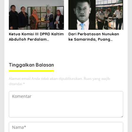
Ketua Komisi III DPRD Kaltim
Dari Perbatasan Nunukan
Abdulloh Perdalam
ke Samarinda, Puang
Ekosistem Ekspor Lewat
Dirham Ubah Lapas Jadi
Bangku Doktoral
Ruang Harapan
Tinggalkan Balasan
Alamat email Anda tidak akan dipublikasikan.
Ruas yang wajib
ditandai
*