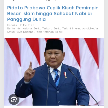
Pidato Prabowo Cuplik Kisah Pemimpin
Besar Islam hingga Sahabat Nabi di
Panggung Dunia
Redaksi
15 Mei 2025
Berita Internasional
,
Berita Terbaru
,
Berita Terkini
,
Internasional
,
Media
Satya News
,
Nasional
,
Pemerintahan
,
Politik