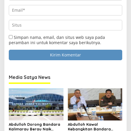
Clo
this
Simpan nama, email, dan situs web saya pada
Media Satya News
mod
peramban ini untuk komentar saya berikutnya.
Masukkan Email Anda Untuk Mendapatkan Berita
Terupdate MEDIASATYA.CO.ID
johnsmith@example.com
Your
Media Satya News
email
Submit
Abdulloh Dorong Bandara
Abdulloh Kawal
Kalimarau Berau Naik
Kebangkitan Bandara