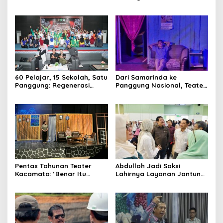
Kelas, Jadi Gerbang Wisata
Tanah Grogot, DPRD Kaltim
Internasional Kaltim
Dorong Keberlanjutan
Proyek Strategis
60 Pelajar, 15 Sekolah, Satu
Dari Samarinda ke
Panggung: Regenerasi
Panggung Nasional, Teater
Teater Kaltim Menemukan
Dahana Bawa Nama
Jalannya
Kalimantan ke FTRN ISI
Yogyakarta
Pentas Tahunan Teater
Abdulloh Jadi Saksi
Kacamata: ‘Benar Itu
Lahirnya Layanan Jantung
Kalah’ Menggugat Luka
Modern di Balikpapan:
Korupsi dan Kemiskinan
Jawaban Kebutuhan
Rakyat