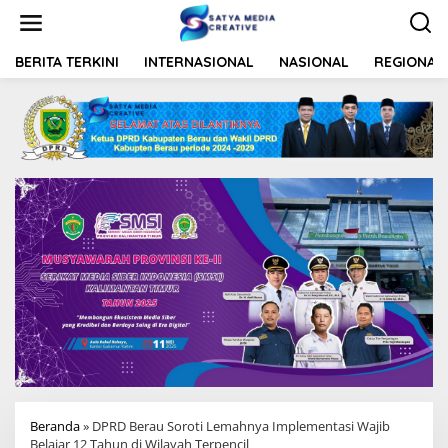
L
e
w
a
BERITA TERKINI
INTERNASIONAL
NASIONAL
REGIONAL
t
i
k
e
k
o
n
t
e
n
Beranda
»
DPRD Berau Soroti Lemahnya Implementasi Wajib
Belajar 12 Tahun di Wilayah Terpencil