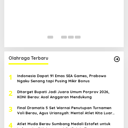
R
B
H
Di
Ka
Pol
Olahraga Terbaru
1
Indonesia Dapat 91 Emas SEA Games, Prabowo
Ngaku Senang tapi Pusing Mikir Bonus
2
Ditarget Bupati Jadi Juara Umum Porprov 2026,
KONI Berau: Asal Anggaran Mendukung
3
Final Dramatis 5 Set Warnai Penutupan Turnamen
Voli Berau, Agus Uriansyah: Mental Atlet Kita Luar
Biasa
4
Atlet Muda Berau Sumbang Medali Estafet untuk