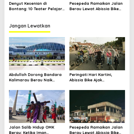
Panggung
Kesehatan Warga Utama
Denyut Kesenian di
Pesepeda Ramaikan Jalan
Bontang: 10 Teater Pelajar
Berau Lewat Abissia Bike
Kaltim dan Perayaan
Gelar Berau Night Ride
Proses Bernama AKSARA
Jangan Lewatkan
Abdulloh Dorong Bandara
Peringati Hari Kartini,
Kalimarau Berau Naik
Abissia Bike Ajak
Kelas, Jadi Gerbang Wisata
Perempuan Berau Gowes
Internasional Kaltim
Sambil Berkebaya
Jalan Salib Hidup OMK
Pesepeda Ramaikan Jalan
Berau: Ketika Iman
Berau Lewat Abissia Bike