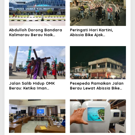
Abdulloh Dorong Bandara
Peringati Hari Kartini,
Kalimarau Berau Naik
Abissia Bike Ajak
Kelas, Jadi Gerbang Wisata
Perempuan Berau Gowes
Internasional Kaltim
Sambil Berkebaya
Jalan Salib Hidup OMK
Pesepeda Ramaikan Jalan
Berau: Ketika Iman
Berau Lewat Abissia Bike
Dihidupkan di Atas
Gelar Berau Night Ride
Panggung