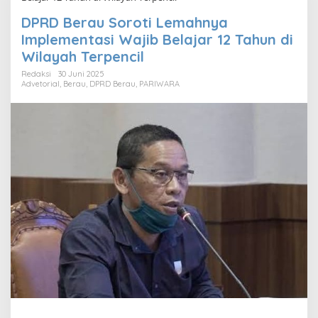
DPRD Berau Soroti Lemahnya
Implementasi Wajib Belajar 12 Tahun di
Wilayah Terpencil
Redaksi
30 Juni 2025
Advetorial
,
Berau
,
DPRD Berau
,
PARIWARA