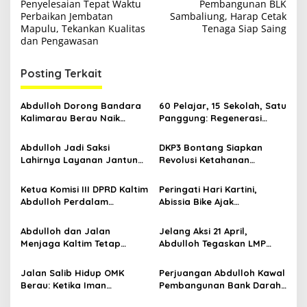
a
Penyelesaian Tepat Waktu
Pembangunan BLK
v
Perbaikan Jembatan
Sambaliung, Harap Cetak
Mapulu, Tekankan Kualitas
Tenaga Siap Saing
i
dan Pengawasan
g
Posting Terkait
a
s
Abdulloh Dorong Bandara
60 Pelajar, 15 Sekolah, Satu
i
Kalimarau Berau Naik
Panggung: Regenerasi
p
Kelas, Jadi Gerbang Wisata
Teater Kaltim Menemukan
Internasional Kaltim
Jalannya
Abdulloh Jadi Saksi
DKP3 Bontang Siapkan
o
Lahirnya Layanan Jantung
Revolusi Ketahanan
s
Modern di Balikpapan:
Pangan dari Sekolah,
Jawaban Kebutuhan
Smartani Jadi Senjata
Ketua Komisi III DPRD Kaltim
Peringati Hari Kartini,
Rakyat
Abdulloh Perdalam
Abissia Bike Ajak
Ekosistem Ekspor Lewat
Perempuan Berau Gowes
Bangku Doktoral
Sambil Berkebaya
Abdulloh dan Jalan
Jelang Aksi 21 April,
Menjaga Kaltim Tetap
Abdulloh Tegaskan LMP
Damai di Tengah
Kaltim Siap Jaga
Gelombang Aksi 21 April
Kondusifitas Bersama TNI-
Jalan Salib Hidup OMK
Perjuangan Abdulloh Kawal
Polri
Berau: Ketika Iman
Pembangunan Bank Darah
Dihidupkan di Atas
RSUD Kanujoso Balikpapan: