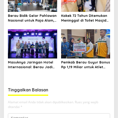
Berau Bidik Gelar Pahlawan
Kakek 72 Tahun Ditemukan
Nasional untuk Raja Alam,
Meninggal di Toilet Masjid
Seminar Akademik Jadi
Pasar Sanggam Berau
Pijakan Awal
Masuknya Jaringan Hotel
Pemkab Berau Guyur Bonus
Internasional: Berau Jadi
Rp 1,19 Miliar untuk Atlet
Destinasi Wisata Kelas
PON dan Paralimpik
Dunia
Tinggalkan Balasan
Alamat email Anda tidak akan dipublikasikan.
Ruas yang wajib
ditandai
*