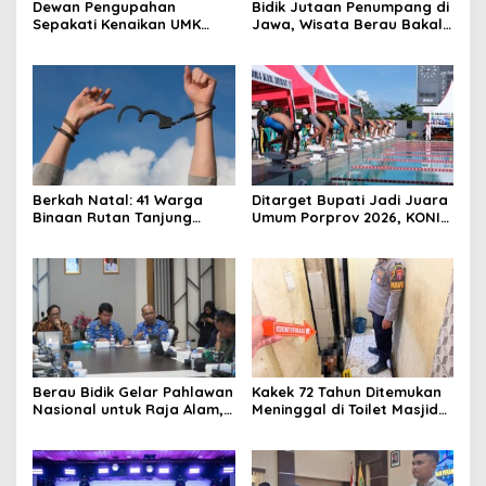
Dewan Pengupahan
Bidik Jutaan Penumpang di
Sepakati Kenaikan UMK
Jawa, Wisata Berau Bakal
Berau Sebesar 7,59 Persen
di-Branding di Gerbong
Kereta Api Indonesia
Berkah Natal: 41 Warga
Ditarget Bupati Jadi Juara
Binaan Rutan Tanjung
Umum Porprov 2026, KONI
Redeb Terima Pengurangan
Berau: Asal Anggaran
Masa Tahanan
Mendukung
Berau Bidik Gelar Pahlawan
Kakek 72 Tahun Ditemukan
Nasional untuk Raja Alam,
Meninggal di Toilet Masjid
Seminar Akademik Jadi
Pasar Sanggam Berau
Pijakan Awal