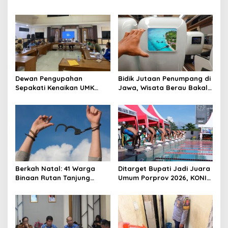
Dihidupkan di Atas
Gelar Berau Night Ride
Panggung
Dewan Pengupahan
Bidik Jutaan Penumpang di
Sepakati Kenaikan UMK
Jawa, Wisata Berau Bakal
Berau Sebesar 7,59 Persen
di-Branding di Gerbong
Kereta Api Indonesia
Berkah Natal: 41 Warga
Ditarget Bupati Jadi Juara
Binaan Rutan Tanjung
Umum Porprov 2026, KONI
Redeb Terima Pengurangan
Berau: Asal Anggaran
Masa Tahanan
Mendukung