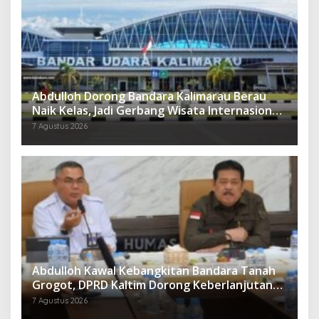
Abdulloh Dorong Bandara Kalimarau Berau
Naik Kelas, Jadi Gerbang Wisata Internasional
Kaltim
7 Agustus 2026
Abdulloh Kawal Kebangkitan Bandara Tanah
Grogot, DPRD Kaltim Dorong Keberlanjutan
Proyek Strategis
7 Agustus 2026