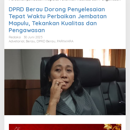
DPRD Berau Dorong Penyelesaian
Tepat Waktu Perbaikan Jembatan
Mapulu, Tekankan Kualitas dan
Pengawasan
Redaksi
30 Juni 2025
Advetorial
,
Berau
,
DPRD Berau
,
PARIWARA