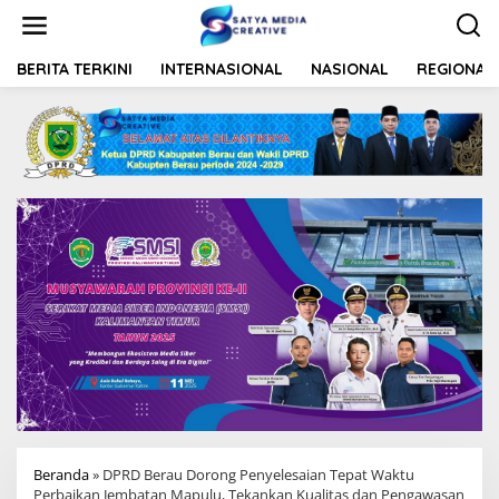
L
e
w
a
BERITA TERKINI
INTERNASIONAL
NASIONAL
REGIONAL
t
i
k
e
k
o
n
t
e
n
Beranda
»
DPRD Berau Dorong Penyelesaian Tepat Waktu
Perbaikan Jembatan Mapulu, Tekankan Kualitas dan Pengawasan