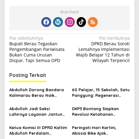
Ikuti Kami
N
Pos sebelumnya
Pos berikutnya
Bupati Berau Tegaskan
DPRD Berau Soroti
a
Pengembangan Pariwisata
Lemahnya Implementasi
v
Bukan Cuma Urusan
Wajib Belajar 12 Tahun di
Dispar, Tapi Semua OPD
Wilayah Terpencil
i
g
Posting Terkait
a
s
Abdulloh Dorong Bandara
60 Pelajar, 15 Sekolah, Satu
Kalimarau Berau Naik
Panggung: Regenerasi
i
Kelas, Jadi Gerbang Wisata
Teater Kaltim Menemukan
p
Internasional Kaltim
Jalannya
Abdulloh Jadi Saksi
DKP3 Bontang Siapkan
Lahirnya Layanan Jantung
Revolusi Ketahanan
o
Modern di Balikpapan:
Pangan dari Sekolah,
s
Jawaban Kebutuhan
Smartani Jadi Senjata
Ketua Komisi III DPRD Kaltim
Peringati Hari Kartini,
Rakyat
Abdulloh Perdalam
Abissia Bike Ajak
Ekosistem Ekspor Lewat
Perempuan Berau Gowes