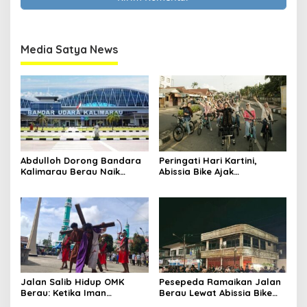
Media Satya News
Abdulloh Dorong Bandara
Peringati Hari Kartini,
Kalimarau Berau Naik
Abissia Bike Ajak
Kelas, Jadi Gerbang Wisata
Perempuan Berau Gowes
Internasional Kaltim
Sambil Berkebaya
Jalan Salib Hidup OMK
Pesepeda Ramaikan Jalan
Berau: Ketika Iman
Berau Lewat Abissia Bike
Dihidupkan di Atas
Gelar Berau Night Ride