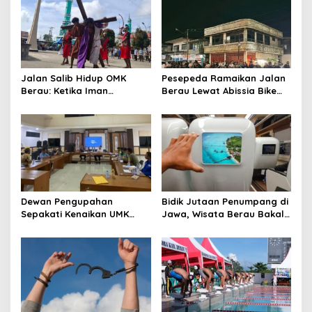
Jalan Salib Hidup OMK
Pesepeda Ramaikan Jalan
Berau: Ketika Iman
Berau Lewat Abissia Bike
Dihidupkan di Atas
Gelar Berau Night Ride
Panggung
Dewan Pengupahan
Bidik Jutaan Penumpang di
Sepakati Kenaikan UMK
Jawa, Wisata Berau Bakal
Berau Sebesar 7,59 Persen
di-Branding di Gerbong
Kereta Api Indonesia