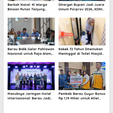
Berkah Natal: 41 Warga
Ditarget Bupati Jadi Juara
Binaan Rutan Tanjung
Umum Porprov 2026, KONI
Redeb Terima Pengurangan
Berau: Asal Anggaran
Masa Tahanan
Mendukung
Berau Bidik Gelar Pahlawan
Kakek 72 Tahun Ditemukan
Nasional untuk Raja Alam,
Meninggal di Toilet Masjid
Seminar Akademik Jadi
Pasar Sanggam Berau
Pijakan Awal
Masuknya Jaringan Hotel
Pemkab Berau Guyur Bonus
Internasional: Berau Jadi
Rp 1,19 Miliar untuk Atlet
Destinasi Wisata Kelas
PON dan Paralimpik
Dunia