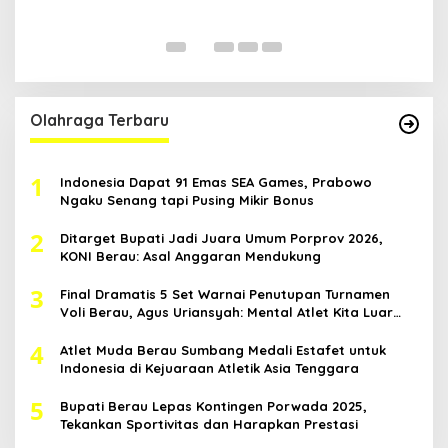
H
ia
Di
Ka
Pol
Olahraga Terbaru
1
Indonesia Dapat 91 Emas SEA Games, Prabowo
Ngaku Senang tapi Pusing Mikir Bonus
2
Ditarget Bupati Jadi Juara Umum Porprov 2026,
KONI Berau: Asal Anggaran Mendukung
3
Final Dramatis 5 Set Warnai Penutupan Turnamen
Voli Berau, Agus Uriansyah: Mental Atlet Kita Luar
Biasa
4
Atlet Muda Berau Sumbang Medali Estafet untuk
Indonesia di Kejuaraan Atletik Asia Tenggara
5
Bupati Berau Lepas Kontingen Porwada 2025,
Tekankan Sportivitas dan Harapkan Prestasi