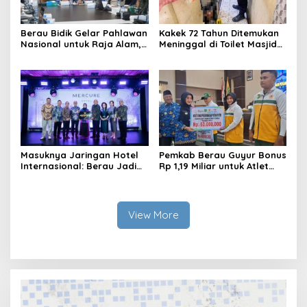
Berau Bidik Gelar Pahlawan
Kakek 72 Tahun Ditemukan
Nasional untuk Raja Alam,
Meninggal di Toilet Masjid
Seminar Akademik Jadi
Pasar Sanggam Berau
Pijakan Awal
Masuknya Jaringan Hotel
Pemkab Berau Guyur Bonus
Internasional: Berau Jadi
Rp 1,19 Miliar untuk Atlet
Destinasi Wisata Kelas
PON dan Paralimpik
Dunia
View More