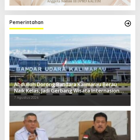
Pemerintahan
Abdulloh Dorong Bandara Kalimarau Berau
Naik Kelas, Jadi Gerbang Wisata Internasional
Kaltim
7 Agustus 2026