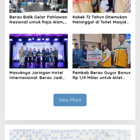
Berau Bidik Gelar Pahlawan
Kakek 72 Tahun Ditemukan
Nasional untuk Raja Alam,
Meninggal di Toilet Masjid
Seminar Akademik Jadi
Pasar Sanggam Berau
Pijakan Awal
Masuknya Jaringan Hotel
Pemkab Berau Guyur Bonus
Internasional: Berau Jadi
Rp 1,19 Miliar untuk Atlet
Destinasi Wisata Kelas
PON dan Paralimpik
Dunia
View More