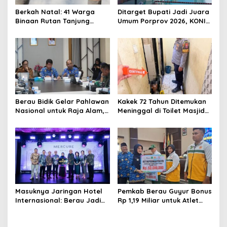
Berkah Natal: 41 Warga
Ditarget Bupati Jadi Juara
Binaan Rutan Tanjung
Umum Porprov 2026, KONI
Redeb Terima Pengurangan
Berau: Asal Anggaran
Masa Tahanan
Mendukung
Berau Bidik Gelar Pahlawan
Kakek 72 Tahun Ditemukan
Nasional untuk Raja Alam,
Meninggal di Toilet Masjid
Seminar Akademik Jadi
Pasar Sanggam Berau
Pijakan Awal
Masuknya Jaringan Hotel
Pemkab Berau Guyur Bonus
Internasional: Berau Jadi
Rp 1,19 Miliar untuk Atlet
Destinasi Wisata Kelas
PON dan Paralimpik
Dunia