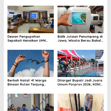
Dihidupkan di Atas
Gelar Berau Night Ride
Panggung
Dewan Pengupahan
Bidik Jutaan Penumpang di
Sepakati Kenaikan UMK
Jawa, Wisata Berau Bakal
Berau Sebesar 7,59 Persen
di-Branding di Gerbong
Kereta Api Indonesia
Berkah Natal: 41 Warga
Ditarget Bupati Jadi Juara
Binaan Rutan Tanjung
Umum Porprov 2026, KONI
Redeb Terima Pengurangan
Berau: Asal Anggaran
Masa Tahanan
Mendukung