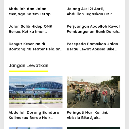
Ekosistem Ekspor Lewat
Perempuan Berau Gowes
Bangku Doktoral
Sambil Berkebaya
Abdulloh dan Jalan
Jelang Aksi 21 April,
Menjaga Kaltim Tetap
Abdulloh Tegaskan LMP
Damai di Tengah
Kaltim Siap Jaga
Gelombang Aksi 21 April
Kondusifitas Bersama TNI-
Jalan Salib Hidup OMK
Perjuangan Abdulloh Kawal
Polri
Berau: Ketika Iman
Pembangunan Bank Darah
Dihidupkan di Atas
RSUD Kanujoso Balikpapan:
Panggung
Kesehatan Warga Utama
Denyut Kesenian di
Pesepeda Ramaikan Jalan
Bontang: 10 Teater Pelajar
Berau Lewat Abissia Bike
Kaltim dan Perayaan
Gelar Berau Night Ride
Proses Bernama AKSARA
Jangan Lewatkan
Abdulloh Dorong Bandara
Peringati Hari Kartini,
Kalimarau Berau Naik
Abissia Bike Ajak
Kelas, Jadi Gerbang Wisata
Perempuan Berau Gowes
Internasional Kaltim
Sambil Berkebaya