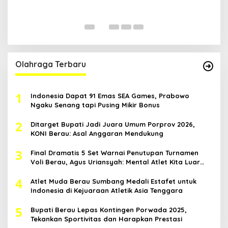
H
Di
Ka
Pol
Olahraga Terbaru
1
Indonesia Dapat 91 Emas SEA Games, Prabowo
Ngaku Senang tapi Pusing Mikir Bonus
2
Ditarget Bupati Jadi Juara Umum Porprov 2026,
KONI Berau: Asal Anggaran Mendukung
3
Final Dramatis 5 Set Warnai Penutupan Turnamen
Voli Berau, Agus Uriansyah: Mental Atlet Kita Luar
Biasa
4
Atlet Muda Berau Sumbang Medali Estafet untuk
Indonesia di Kejuaraan Atletik Asia Tenggara
5
Bupati Berau Lepas Kontingen Porwada 2025,
Tekankan Sportivitas dan Harapkan Prestasi