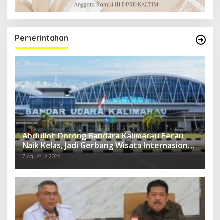
Pemerintahan
Abdulloh Dorong Bandara Kalimarau Berau
Naik Kelas, Jadi Gerbang Wisata Internasional
Kaltim
7 Agustus 2026