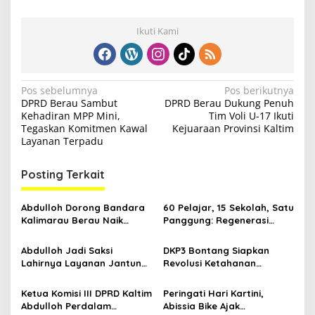
Ikuti Kami
N
Pos sebelumnya
Pos berikutnya
DPRD Berau Sambut
DPRD Berau Dukung Penuh
a
Kehadiran MPP Mini,
Tim Voli U-17 Ikuti
v
Tegaskan Komitmen Kawal
Kejuaraan Provinsi Kaltim
Layanan Terpadu
i
g
Posting Terkait
a
s
Abdulloh Dorong Bandara
60 Pelajar, 15 Sekolah, Satu
Kalimarau Berau Naik
Panggung: Regenerasi
i
Kelas, Jadi Gerbang Wisata
Teater Kaltim Menemukan
p
Internasional Kaltim
Jalannya
Abdulloh Jadi Saksi
DKP3 Bontang Siapkan
Lahirnya Layanan Jantung
Revolusi Ketahanan
o
Modern di Balikpapan:
Pangan dari Sekolah,
s
Jawaban Kebutuhan
Smartani Jadi Senjata
Ketua Komisi III DPRD Kaltim
Peringati Hari Kartini,
Rakyat
Abdulloh Perdalam
Abissia Bike Ajak