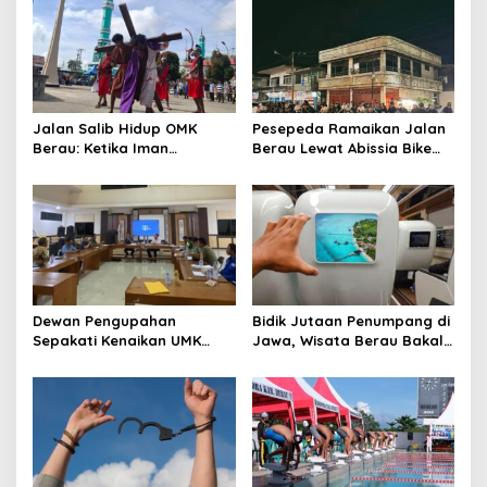
Jalan Salib Hidup OMK
Pesepeda Ramaikan Jalan
Berau: Ketika Iman
Berau Lewat Abissia Bike
Dihidupkan di Atas
Gelar Berau Night Ride
Panggung
Dewan Pengupahan
Bidik Jutaan Penumpang di
Sepakati Kenaikan UMK
Jawa, Wisata Berau Bakal
Berau Sebesar 7,59 Persen
di-Branding di Gerbong
Kereta Api Indonesia