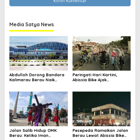
Media Satya News
Abdulloh Dorong Bandara
Peringati Hari Kartini,
Kalimarau Berau Naik
Abissia Bike Ajak
Kelas, Jadi Gerbang Wisata
Perempuan Berau Gowes
Internasional Kaltim
Sambil Berkebaya
Jalan Salib Hidup OMK
Pesepeda Ramaikan Jalan
Berau: Ketika Iman
Berau Lewat Abissia Bike