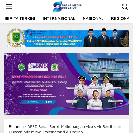
L
e
w
a
BERITA TERKINI
INTERNASIONAL
NASIONAL
REGIONAL
t
i
k
e
k
o
n
t
e
n
Beranda
»
DPRD Berau Soroti Ketimpangan Akses Air Bersih dan
Dugaan Minimnya Transparansi di Daerah