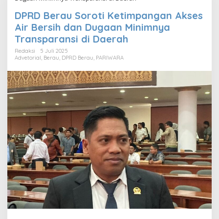
DPRD Berau Soroti Ketimpangan Akses
Air Bersih dan Dugaan Minimnya
Transparansi di Daerah
Redaksi
5 Juli 2025
Advetorial
,
Berau
,
DPRD Berau
,
PARIWARA