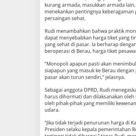
kurang armada, masukkan armada lain, 
menekankan pentingnya keberagaman p
persaingan sehat.
Rudi menambahkan bahwa praktik mono
dapat menyebabkan harga tiket yang tin
yang sehat di pasar. Ia berharap denga
beroperasi di Berau, harga tiket pesawa
“Monopoli apapun pasti akan menimbul
siapapun yang masuk ke Berau dengan p
pasar akan turun sendiri,” jelasnya.
Sebagai anggota DPRD, Rudi menegask
harus dihormati dan dilaksanakan oleh 
oleh pihak-pihak yang memiliki kewena
udara.
“Jika tidak terjadi penurunan harga di 
Presiden selaku kepala pemerintahan R
tertinggi tidak dihargai,” tegas Rudi, 