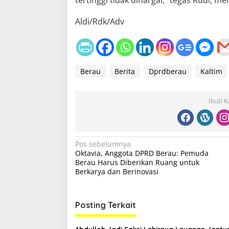
Aldi/Rdk/Adv
Berau
Berita
Dprdberau
Kaltim
Ikuti 
N
Pos sebelumnya
Oktavia, Anggota DPRD Berau: Pemuda
a
Berau Harus Diberikan Ruang untuk
v
Berkarya dan Berinovasi
i
g
Posting Terkait
a
Abdulloh Jadi Saksi Lahirnya Layanan Jantu