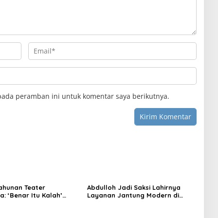
pada peramban ini untuk komentar saya berikutnya.
ahunan Teater
Abdulloh Jadi Saksi Lahirnya
: ‘Benar Itu Kalah’
Layanan Jantung Modern di
t Luka Korupsi dan
Balikpapan: Jawaban Kebutuhan
an
Rakyat