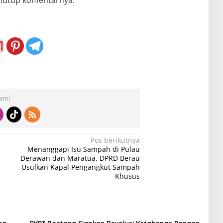
Kami
Pos berikutnya
Menanggapi Isu Sampah di Pulau
Derawan dan Maratua, DPRD Berau
Usulkan Kapal Pengangkut Sampah
Khusus
ng
DKP3 Bontang Siapkan Revolusi Ketahanan Pangan