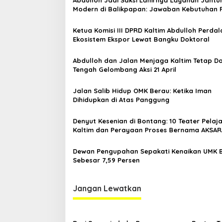
s
Modern di Balikpapan: Jawaban Kebutuhan 
i
p
Ketua Komisi III DPRD Kaltim Abdulloh Perda
Ekosistem Ekspor Lewat Bangku Doktoral
o
s
Abdulloh dan Jalan Menjaga Kaltim Tetap Da
Tengah Gelombang Aksi 21 April
Jalan Salib Hidup OMK Berau: Ketika Iman
Dihidupkan di Atas Panggung
Denyut Kesenian di Bontang: 10 Teater Pelaj
Kaltim dan Perayaan Proses Bernama AKSAR
Dewan Pengupahan Sepakati Kenaikan UMK 
Sebesar 7,59 Persen
Jangan Lewatkan