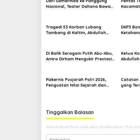
Dari Samarinda ke Panggung
Pentas T
Nasional, Teater Dahana Bawa
Kacamata
Nama Kalimantan ke FTRN ISI
Mengguga
Yogyakarta
Kemiskin
Tragedi 53 Korban Lubang
DKP3 Bon
Tambang di Kaltim, Abdulloh
Ketahana
Desak Perbaikan Total Tata
Smartani
Kelola
Di Balik Seragam Putih Abu-Abu,
Ketua Kom
Amira Dirham Mengukir Prestasi
Abdulloh
di Ajang Olimpiade Nasional
Ekspor L
Rakernis Pusjarah Polri 2026,
Catatan 
Penguatan Nilai Sejarah dan
yang Ter
Tribrata Jadi Fokus Utama
RT Nol R
Samarin
Tinggalkan Balasan
Alamat email Anda tidak akan dipublikasikan.
Ruas yan