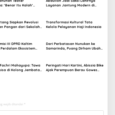
ahunan Teater
Abdulloh Jadi Saksi Lahirnya
: ‘Benar Itu Kalah’
Layanan Jantung Modern di
t Luka Korupsi dan
Balikpapan: Jawaban Kebutuhan
an
Rakyat
tang Siapkan Revolusi
Transformasi Kultural Tata
n Pangan dari Sekolah,
Kelola Pelayanan Haji Indonesia
 Jadi Senjata
isi III DPRD Kaltim
Dari Perbatasan Nunukan ke
 Perdalam Ekosistem
Samarinda, Puang Dirham Ubah
ewat Bangku Doktoral
Lapas Jadi Ruang Harapan
Fachri Mahayupa: Tawa
Peringati Hari Kartini, Abissia Bike
sisa di Kolong Jembatan
Ajak Perempuan Berau Gowes
W Nol Teater Mahardika
Sambil Berkebaya
da
g wajib ditandai
*