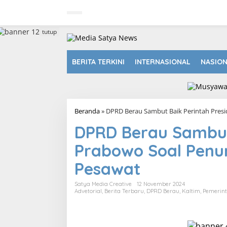
L
e
w
a
tutup
t
i
k
BERITA TERKINI
INTERNASIONAL
NASIO
e
k
o
n
t
Beranda
»
DPRD Berau Sambut Baik Perintah Pres
e
n
DPRD Berau Sambut 
Prabowo Soal Penu
Pesawat
Satya Media Creative
12 November 2024
Advetorial
,
Berita Terbaru
,
DPRD Berau
,
Kaltim
,
Pemerin