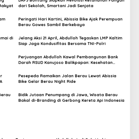
Rakyat
dari Sekolah, Smartani Jadi Senjata
lam
Peringati Hari Kartini, Abissia Bike Ajak Perempuan
Berau Gowes Sambil Berkebaya
mai di
Jelang Aksi 21 April, Abdulloh Tegaskan LMP Kaltim
Siap Jaga Kondusifitas Bersama TNI-Polri
Perjuangan Abdulloh Kawal Pembangunan Bank
Darah RSUD Kanujoso Balikpapan: Kesehatan
Warga Utama
ar
Pesepeda Ramaikan Jalan Berau Lewat Abissia
A
Bike Gelar Berau Night Ride
Berau
Bidik Jutaan Penumpang di Jawa, Wisata Berau
Bakal di-Branding di Gerbong Kereta Api Indonesia