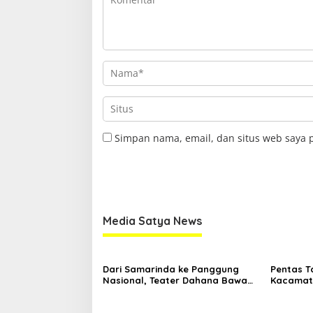
Simpan nama, email, dan situs web saya 
Media Satya News
Dari Samarinda ke Panggung
Pentas T
Nasional, Teater Dahana Bawa
Kacamata
Nama Kalimantan ke FTRN ISI
Mengguga
Yogyakarta
Kemiskin