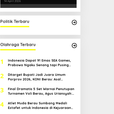
Kondusifitas Bersama TNI-Polri
14 April 2026
Politik Terbaru
Olahraga Terbaru
1
Indonesia Dapat 91 Emas SEA Games,
Prabowo Ngaku Senang tapi Pusing
Mikir Bonus
2
Ditarget Bupati Jadi Juara Umum
Porprov 2026, KONI Berau: Asal
Anggaran Mendukung
3
Final Dramatis 5 Set Warnai Penutupan
Turnamen Voli Berau, Agus Uriansyah:
Mental Atlet Kita Luar Biasa
4
Atlet Muda Berau Sumbang Medali
Estafet untuk Indonesia di Kejuaraan
Atletik Asia Tenggara