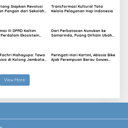
tang Siapkan Revolusi
Transformasi Kultural Tata
n Pangan dari Sekolah,
Kelola Pelayanan Haji Indonesia
 Jadi Senjata
isi III DPRD Kaltim
Dari Perbatasan Nunukan ke
 Perdalam Ekosistem
Samarinda, Puang Dirham Ubah
ewat Bangku Doktoral
Lapas Jadi Ruang Harapan
Fachri Mahayupa: Tawa
Peringati Hari Kartini, Abissia Bike
sisa di Kolong Jembatan
Ajak Perempuan Berau Gowes
W Nol Teater Mahardika
Sambil Berkebaya
da
View More
e.