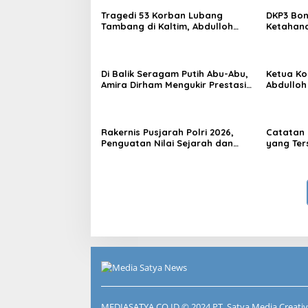
Tragedi 53 Korban Lubang
DKP3 Bon
Tambang di Kaltim, Abdulloh
Ketahana
Desak Perbaikan Total Tata
Smartani
Kelola
Di Balik Seragam Putih Abu-Abu,
Ketua Kom
Amira Dirham Mengukir Prestasi
Abdulloh
di Ajang Olimpiade Nasional
Ekspor L
Rakernis Pusjarah Polri 2026,
Catatan 
Penguatan Nilai Sejarah dan
yang Ter
Tribrata Jadi Fokus Utama
RT Nol R
Samarin
MEDIASATYA.CO.ID
© 2024 PT. Satya Media Creativ