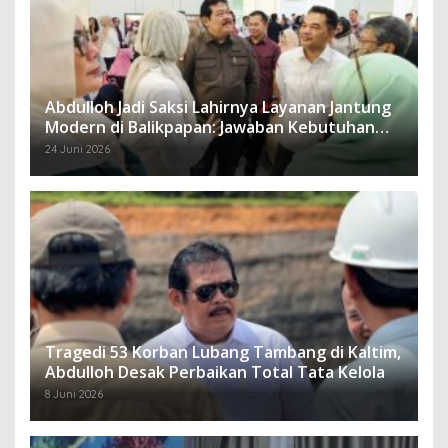
Abdulloh Jadi Saksi Lahirnya Layanan Jantung
Modern di Balikpapan: Jawaban Kebutuhan
Rakyat
24 Juni 2026
Tragedi 53 Korban Lubang Tambang di Kaltim,
Abdulloh Desak Perbaikan Total Tata Kelola
8 Juni 2026