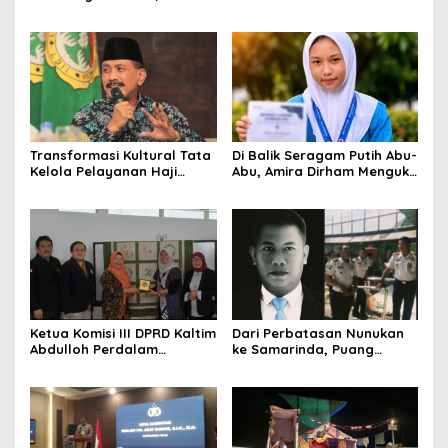
Abdulloh Desak Perbaikan
Pangan dari Sekolah,
Total Tata Kelola
Smartani Jadi Senjata
Transformasi Kultural Tata
Di Balik Seragam Putih Abu-
Kelola Pelayanan Haji
Abu, Amira Dirham Mengukir
Indonesia
Prestasi di Ajang Olimpiade
Nasional
Ketua Komisi III DPRD Kaltim
Dari Perbatasan Nunukan
Abdulloh Perdalam
ke Samarinda, Puang
Ekosistem Ekspor Lewat
Dirham Ubah Lapas Jadi
Bangku Doktoral
Ruang Harapan