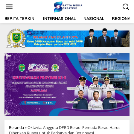
L
e
w
a
BERITA TERKINI
INTERNASIONAL
NASIONAL
REGIONAL
t
i
k
e
k
o
n
t
e
n
Beranda
»
Oktavia, Anggota DPRD Berau: Pemuda Berau Harus
Diberikan Ruang untuk Berkarya dan Berinovasi