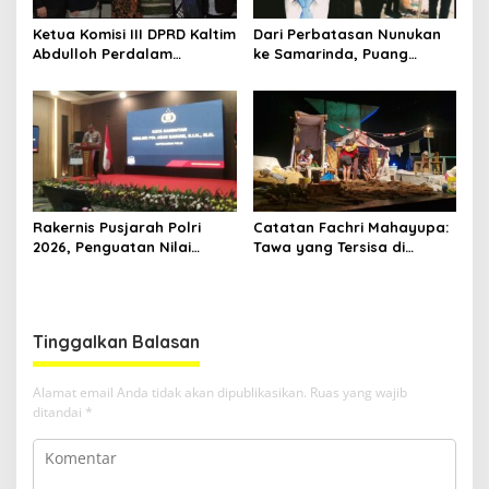
Ketua Komisi III DPRD Kaltim
Dari Perbatasan Nunukan
Abdulloh Perdalam
ke Samarinda, Puang
Ekosistem Ekspor Lewat
Dirham Ubah Lapas Jadi
Bangku Doktoral
Ruang Harapan
Rakernis Pusjarah Polri
Catatan Fachri Mahayupa:
2026, Penguatan Nilai
Tawa yang Tersisa di
Sejarah dan Tribrata Jadi
Kolong Jembatan RT Nol
Fokus Utama
RW Nol Teater Mahardika
Samarinda
Tinggalkan Balasan
Alamat email Anda tidak akan dipublikasikan.
Ruas yang wajib
ditandai
*