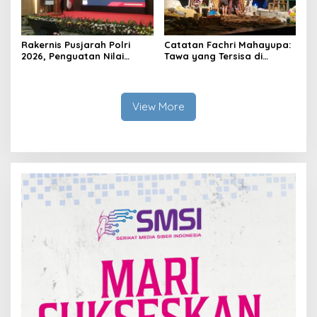
Rakernis Pusjarah Polri
Catatan Fachri Mahayupa:
2026, Penguatan Nilai
Tawa yang Tersisa di
Sejarah dan Tribrata Jadi
Kolong Jembatan RT Nol
Fokus Utama
RW Nol Teater Mahardika
Samarinda
View More