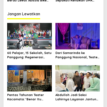
Berau Lewat Abissia Bike
Sepakati Kenaikan UMK
Gelar Berau Night Ride
Berau Sebesar 7,59 Persen
Jangan Lewatkan
60 Pelajar, 15 Sekolah, Satu
Dari Samarinda ke
Panggung: Regenerasi
Panggung Nasional, Teater
Teater Kaltim Menemukan
Dahana Bawa Nama
Jalannya
Kalimantan ke FTRN ISI
Yogyakarta
Pentas Tahunan Teater
Abdulloh Jadi Saksi
Kacamata: ‘Benar Itu
Lahirnya Layanan Jantung
Kalah’ Menggugat Luka
Modern di Balikpapan: