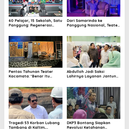
60 Pelajar, 15 Sekolah, Satu
Dari Samarinda ke
Panggung: Regenerasi
Panggung Nasional, Teater
Teater Kaltim Menemukan
Dahana Bawa Nama
Jalannya
Kalimantan ke FTRN ISI
Yogyakarta
Clo
this
Media Satya News
mod
Masukkan Email Anda Untuk Mendapatkan Berita
Terupdate MEDIASATYA.CO.ID
Pentas Tahunan Teater
Abdulloh Jadi Saksi
Kacamata: ‘Benar Itu
Lahirnya Layanan Jantung
Kalah’ Menggugat Luka
Modern di Balikpapan:
johnsmith@example.com
Korupsi dan Kemiskinan
Jawaban Kebutuhan
Your
Rakyat
email
Submit
Tragedi 53 Korban Lubang
DKP3 Bontang Siapkan
Tambang di Kaltim,
Revolusi Ketahanan