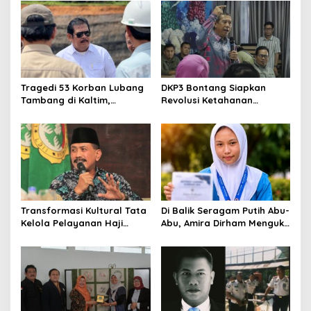
Korupsi dan Kemiskinan
Jawaban Kebutuhan
Rakyat
Tragedi 53 Korban Lubang
DKP3 Bontang Siapkan
Tambang di Kaltim,
Revolusi Ketahanan
Abdulloh Desak Perbaikan
Pangan dari Sekolah,
Total Tata Kelola
Smartani Jadi Senjata
Transformasi Kultural Tata
Di Balik Seragam Putih Abu-
Kelola Pelayanan Haji
Abu, Amira Dirham Mengukir
Indonesia
Prestasi di Ajang Olimpiade
Nasional