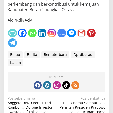
berkembang dan berkontribusi untuk kemajuan
Kabupaten Berau,” pungkas Oktavia.
Aldi/Rdk/Adv
Berau
Berita
Beritaterbaru
Dprdberau
Kaltim
Ikuti Kami
N
Pos sebelumnya
Pos berikutnya
Anggota DPRD Berau, Feri
DPRD Berau Sambut Baik
a
Kombong: Dorong Investor
Perintah Presiden Prabowo
Swasta Aktif Laksanakan
Soal Penurunan Harga