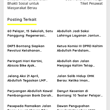
v
Bhakti Sosial untuk
Tiket Pesawat
i
Masyarakat Berau
g
Posting Terkait
a
s
60 Pelajar, 15 Sekolah, Satu
Abdulloh Jadi Saksi
i
Panggung: Regenerasi
Lahirnya Layanan Jantung
p
Teater Kaltim Menemukan
Modern di Balikpapan:
Jalannya
Jawaban Kebutuhan
DKP3 Bontang Siapkan
Ketua Komisi III DPRD Kaltim
o
Rakyat
Revolusi Ketahanan
Abdulloh Perdalam
s
Pangan dari Sekolah,
Ekosistem Ekspor Lewat
Smartani Jadi Senjata
Bangku Doktoral
Peringati Hari Kartini,
Abdulloh dan Jalan
Abissia Bike Ajak
Menjaga Kaltim Tetap
Perempuan Berau Gowes
Damai di Tengah
Sambil Berkebaya
Gelombang Aksi 21 April
Jelang Aksi 21 April,
Jalan Salib Hidup OMK
Abdulloh Tegaskan LMP
Berau: Ketika Iman
Kaltim Siap Jaga
Dihidupkan di Atas
Kondusifitas Bersama TNI-
Panggung
Perjuangan Abdulloh Kawal
Denyut Kesenian di
Polri
Pembangunan Bank Darah
Bontang: 10 Teater Pelajar
RSUD Kanujoso Balikpapan:
Kaltim dan Perayaan
Kesehatan Warga Utama
Proses Bernama AKSARA
Pesepeda Ramaikan Jalan
Dewan Pengupahan