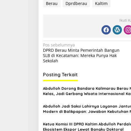
Berau
Dprdberau
Kaltim
Ikuti 
N
Pos sebelumnya
DPRD Berau Minta Pemerintah Bangun
a
SLB di Kecataman: Mereka Punya Hak
v
Sekolah
i
Posting Terkait
g
a
Abdulloh Dorong Bandara Kalimarau Berau 
s
Kelas, Jadi Gerbang Wisata Internasional Ka
i
Abdulloh Jadi Saksi Lahirnya Layanan Jantu
p
Modern di Balikpapan: Jawaban Kebutuhan 
o
Ketua Komisi III DPRD Kaltim Abdulloh Perda
s
Ekosistem Ekspor Lewat Bangku Doktoral