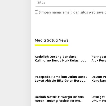
Simpan nama, email, dan situs web saya 
Media Satya News
Abdulloh Dorong Bandara
Peringati
Kalimarau Berau Naik Kelas, Jadi
Ajak Pe
Gerbang Wisata Internasional
Sambil B
Kaltim
Pesepeda Ramaikan Jalan Berau
Dewan P
Lewat Abissia Bike Gelar Berau
Kenaikan
Night Ride
7,59 Per
Berkah Natal: 41 Warga Binaan
Ditarget
Rutan Tanjung Redeb Terima
Umum Por
Pengurangan Masa Tahanan
Asal An