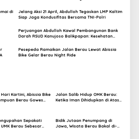
mai di
Jelang Aksi 21 April, Abdulloh Tegaskan LMP Kaltim
Siap Jaga Kondusifitas Bersama TNI-Polri
Perjuangan Abdulloh Kawal Pembangunan Bank
Darah RSUD Kanujoso Balikpapan: Kesehatan
Warga Utama
ar
Pesepeda Ramaikan Jalan Berau Lewat Abissia
A
Bike Gelar Berau Night Ride
 Hari Kartini, Abissia Bike
Jalan Salib Hidup OMK Berau:
rempuan Berau Gowes
Ketika Iman Dihidupkan di Atas
erkebaya
Panggung
engupahan Sepakati
Bidik Jutaan Penumpang di
 UMK Berau Sebesar
Jawa, Wisata Berau Bakal di-
sen
Branding di Gerbong Kereta Api
Indonesia