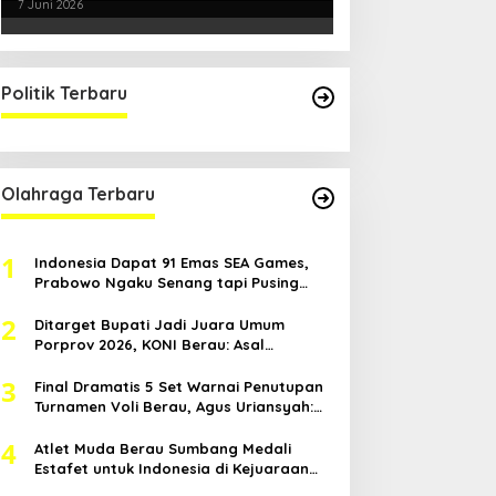
Smartani Jadi Senjata
7 Juni 2026
Politik Terbaru
Olahraga Terbaru
1
Indonesia Dapat 91 Emas SEA Games,
Prabowo Ngaku Senang tapi Pusing
Mikir Bonus
2
Ditarget Bupati Jadi Juara Umum
Porprov 2026, KONI Berau: Asal
Anggaran Mendukung
3
Final Dramatis 5 Set Warnai Penutupan
Turnamen Voli Berau, Agus Uriansyah:
Mental Atlet Kita Luar Biasa
4
Atlet Muda Berau Sumbang Medali
Estafet untuk Indonesia di Kejuaraan
Atletik Asia Tenggara