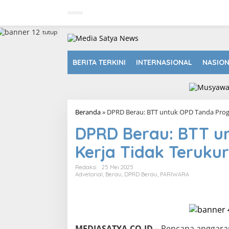
L
e
w
a
tutup
t
i
k
BERITA TERKINI
INTERNASIONAL
NASIO
e
k
o
n
t
Beranda
»
DPRD Berau: BTT untuk OPD Tanda Prog
e
n
DPRD Berau: BTT u
Kerja Tidak Terukur
Redaksi
25 Mei 2025
Advetorial
,
Berau
,
DPRD Berau
,
PARIWARA
MEDIASATYA.CO.ID
– Rencana anggaran