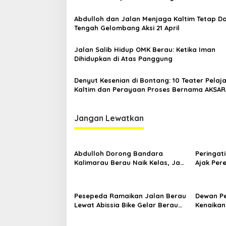
Abdulloh dan Jalan Menjaga Kaltim Tetap Da
Tengah Gelombang Aksi 21 April
Jalan Salib Hidup OMK Berau: Ketika Iman
Dihidupkan di Atas Panggung
Denyut Kesenian di Bontang: 10 Teater Pelaj
Kaltim dan Perayaan Proses Bernama AKSAR
Jangan Lewatkan
Abdulloh Dorong Bandara
Peringati
Kalimarau Berau Naik Kelas, Jadi
Ajak Pe
Gerbang Wisata Internasional
Sambil B
Kaltim
Pesepeda Ramaikan Jalan Berau
Dewan P
Lewat Abissia Bike Gelar Berau
Kenaikan
Night Ride
7,59 Per