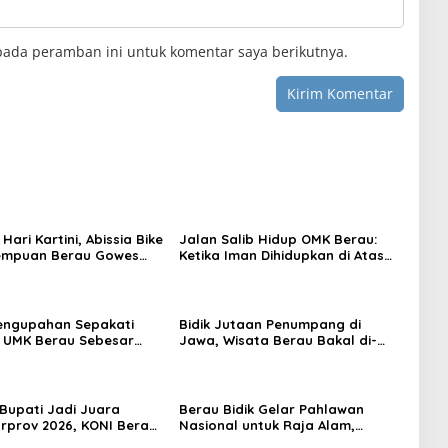
pada peramban ini untuk komentar saya berikutnya.
 Hari Kartini, Abissia Bike
Jalan Salib Hidup OMK Berau:
rempuan Berau Gowes
Ketika Iman Dihidupkan di Atas
erkebaya
Panggung
engupahan Sepakati
Bidik Jutaan Penumpang di
 UMK Berau Sebesar
Jawa, Wisata Berau Bakal di-
sen
Branding di Gerbong Kereta Api
Indonesia
 Bupati Jadi Juara
Berau Bidik Gelar Pahlawan
prov 2026, KONI Berau:
Nasional untuk Raja Alam,
ggaran Mendukung
Seminar Akademik Jadi Pijakan