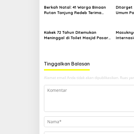
Berkah Natal: 41 Warga Binaan
Ditarget
Rutan Tanjung Redeb Terima
Umum Por
Pengurangan Masa Tahanan
Asal An
Kakek 72 Tahun Ditemukan
Masuknya
Meninggal di Toilet Masjid Pasar
Internasi
Sanggam Berau
Destinas
Tinggalkan Balasan
Alamat email Anda tidak akan dipublikasikan.
Ruas yan