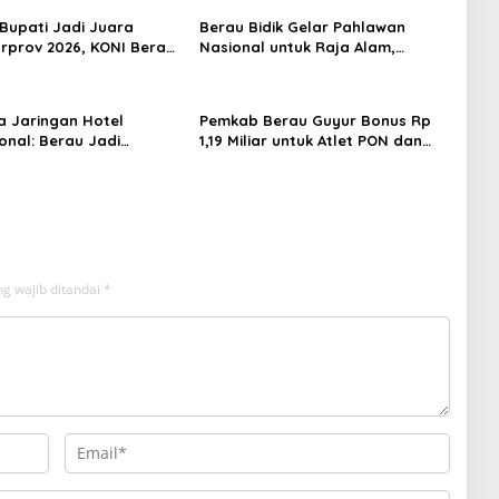
 Bupati Jadi Juara
Berau Bidik Gelar Pahlawan
prov 2026, KONI Berau:
Nasional untuk Raja Alam,
ggaran Mendukung
Seminar Akademik Jadi Pijakan
Awal
 Jaringan Hotel
Pemkab Berau Guyur Bonus Rp
onal: Berau Jadi
1,19 Miliar untuk Atlet PON dan
i Wisata Kelas Dunia
Paralimpik
g wajib ditandai
*