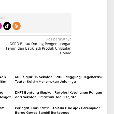
Kami
Pos berikutnya
DPRD Berau Dorong Pengembangan
Tenun dan Batik Jadi Produk Unggulan
UMKM
Naik
60 Pelajar, 15 Sekolah, Satu Panggung: Regenerasi
ltim
Teater Kaltim Menemukan Jalannya
ng
DKP3 Bontang Siapkan Revolusi Ketahanan Pangan
Rakyat
dari Sekolah, Smartani Jadi Senjata
lam
Peringati Hari Kartini, Abissia Bike Ajak Perempuan
Berau Gowes Sambil Berkebaya