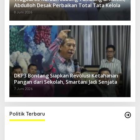
Abdulloh Desak Perbaikan Total Tata Kelola
8 Juni 2026
DKP3 Bontang Siapkan Revolusi Ketahanan
Pangan dari Sekolah, Smartani Jadi Senjata
7 Juni 2026
Jelang Aksi 21 April, Abdulloh Tegaskan LMP
Kaltim Siap Jaga Kondusifitas Bersama TNI-
Polri
Di Berita Terbaru, Berita Terkini, Kalimantan Timur, Kaltim, Media
Satya News, Pemerintahan, Politik
|
14 April 2026
Politik Terbaru