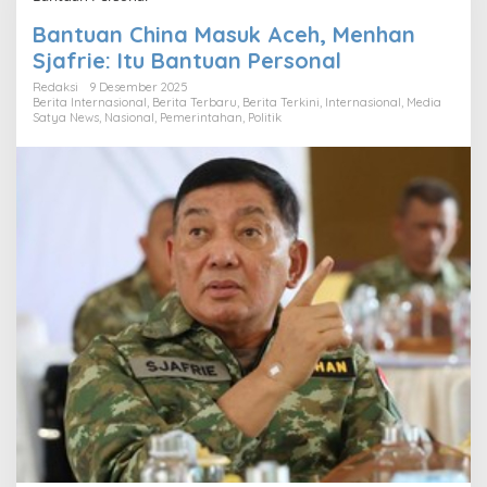
Bantuan China Masuk Aceh, Menhan
Sjafrie: Itu Bantuan Personal
Redaksi
9 Desember 2025
Berita Internasional
,
Berita Terbaru
,
Berita Terkini
,
Internasional
,
Media
Satya News
,
Nasional
,
Pemerintahan
,
Politik