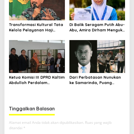
Transformasi Kultural Tata
Di Balik Seragam Putih Abu-
Kelola Pelayanan Haji
Abu, Amira Dirham Mengukir
Indonesia
Prestasi di Ajang Olimpiade
Nasional
Ketua Komisi III DPRD Kaltim
Dari Perbatasan Nunukan
Abdulloh Perdalam
ke Samarinda, Puang
Ekosistem Ekspor Lewat
Dirham Ubah Lapas Jadi
Bangku Doktoral
Ruang Harapan
Tinggalkan Balasan
Alamat email Anda tidak akan dipublikasikan.
Ruas yang wajib
ditandai
*