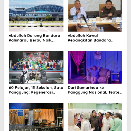
Abdulloh Dorong Bandara
Abdulloh Kawal
Kalimarau Berau Naik
Kebangkitan Bandara
Kelas, Jadi Gerbang Wisata
Tanah Grogot, DPRD Kaltim
Internasional Kaltim
Dorong Keberlanjutan
Proyek Strategis
60 Pelajar, 15 Sekolah, Satu
Dari Samarinda ke
Panggung: Regenerasi
Panggung Nasional, Teater
Teater Kaltim Menemukan
Dahana Bawa Nama
Jalannya
Kalimantan ke FTRN ISI
Yogyakarta