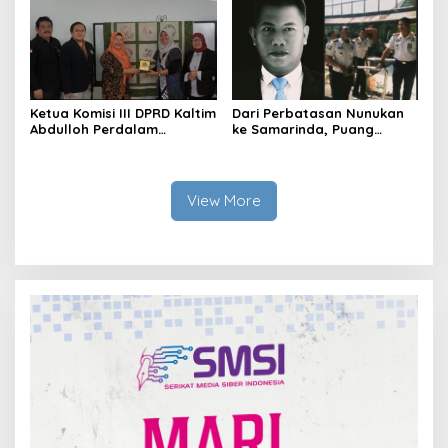
Ketua Komisi III DPRD Kaltim
Dari Perbatasan Nunukan
Abdulloh Perdalam
ke Samarinda, Puang
Ekosistem Ekspor Lewat
Dirham Ubah Lapas Jadi
Bangku Doktoral
Ruang Harapan
View More