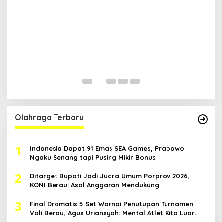
R
B
H
ia
Di
Ka
Pol
Olahraga Terbaru
1
Indonesia Dapat 91 Emas SEA Games, Prabowo
Ngaku Senang tapi Pusing Mikir Bonus
2
Ditarget Bupati Jadi Juara Umum Porprov 2026,
KONI Berau: Asal Anggaran Mendukung
3
Final Dramatis 5 Set Warnai Penutupan Turnamen
Voli Berau, Agus Uriansyah: Mental Atlet Kita Luar
Biasa