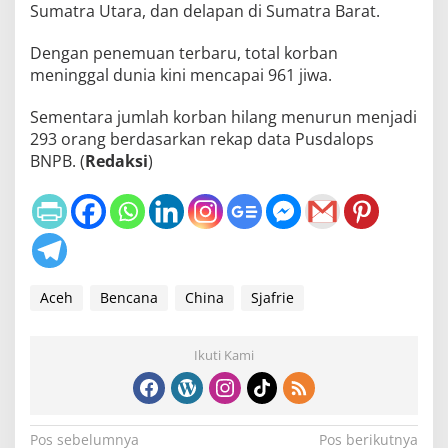
Sumatra Utara, dan delapan di Sumatra Barat.
Dengan penemuan terbaru, total korban
meninggal dunia kini mencapai 961 jiwa.
Sementara jumlah korban hilang menurun menjadi
293 orang berdasarkan rekap data Pusdalops
BNPB. (
Redaksi
)
Aceh
Bencana
China
Sjafrie
Ikuti Kami
N
Pos sebelumnya
Pos berikutnya