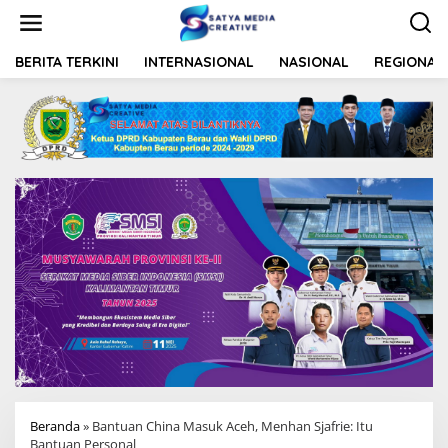
L
e
w
a
BERITA TERKINI
INTERNASIONAL
NASIONAL
REGIONAL
t
i
k
e
k
o
n
t
e
n
Beranda
»
Bantuan China Masuk Aceh, Menhan Sjafrie: Itu
Bantuan Personal