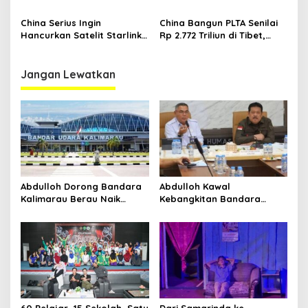
‘Harta Karun’ di Ujung
Usai Ditekan Amerika Pakai
Dunia dengan China
Tarif Trump
China Serius Ingin
China Bangun PLTA Senilai
Hancurkan Satelit Starlink
Rp 2.772 Triliun di Tibet,
Elon Musk, Bukan Tanpa
India dan Bangladesh
Alasan
Beber Dampak Buruk
Jangan Lewatkan
Abdulloh Dorong Bandara
Abdulloh Kawal
Kalimarau Berau Naik
Kebangkitan Bandara
Kelas, Jadi Gerbang Wisata
Tanah Grogot, DPRD Kaltim
Internasional Kaltim
Dorong Keberlanjutan
Proyek Strategis
60 Pelajar, 15 Sekolah, Satu
Dari Samarinda ke