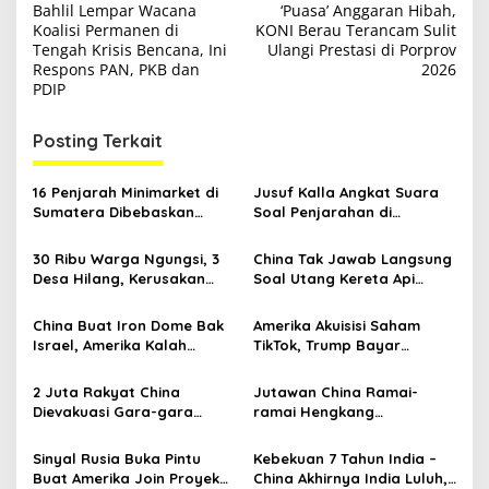
Bahlil Lempar Wacana
‘Puasa’ Anggaran Hibah,
a
Koalisi Permanen di
KONI Berau Terancam Sulit
v
Tengah Krisis Bencana, Ini
Ulangi Prestasi di Porprov
Respons PAN, PKB dan
2026
i
PDIP
g
Posting Terkait
a
s
16 Penjarah Minimarket di
Jusuf Kalla Angkat Suara
i
Sumatera Dibebaskan
Soal Penjarahan di
p
Polisi: Demi Kemanusiaan
Sumatera: Lapar Tak Bisa
Dihindari
30 Ribu Warga Ngungsi, 3
China Tak Jawab Langsung
o
Desa Hilang, Kerusakan
Soal Utang Kereta Api
s
Aceh Timur Setara Tsunami
Cepat Whoosh Indonesia
2004
China Buat Iron Dome Bak
Amerika Akuisisi Saham
Israel, Amerika Kalah
TikTok, Trump Bayar
Langkah
Murah!?
2 Juta Rakyat China
Jutawan China Ramai-
Dievakuasi Gara-gara
ramai Hengkang
Badai Topan Ragasa
Tinggalkan Singapura
Sinyal Rusia Buka Pintu
Kebekuan 7 Tahun India –
Buat Amerika Join Proyek
China Akhirnya India Luluh,