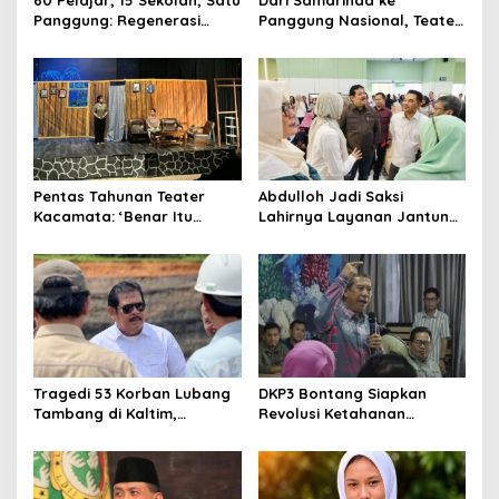
Panggung: Regenerasi
Panggung Nasional, Teater
Teater Kaltim Menemukan
Dahana Bawa Nama
Jalannya
Kalimantan ke FTRN ISI
Yogyakarta
Pentas Tahunan Teater
Abdulloh Jadi Saksi
Kacamata: ‘Benar Itu
Lahirnya Layanan Jantung
Kalah’ Menggugat Luka
Modern di Balikpapan:
Korupsi dan Kemiskinan
Jawaban Kebutuhan
Rakyat
Tragedi 53 Korban Lubang
DKP3 Bontang Siapkan
Tambang di Kaltim,
Revolusi Ketahanan
Abdulloh Desak Perbaikan
Pangan dari Sekolah,
Total Tata Kelola
Smartani Jadi Senjata