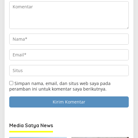
Clo
this
Media Satya News
mod
Masukkan Email Anda Untuk Mendapatkan Berita
Terupdate MEDIASATYA.CO.ID
johnsmith@example.com
Your
email
Submit
Simpan nama, email, dan situs web saya pada
peramban ini untuk komentar saya berikutnya.
Media Satya News