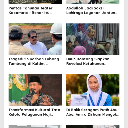
Pentas Tahunan Teater
Abdulloh Jadi Saksi
Kacamata: ‘Benar Itu
Lahirnya Layanan Jantung
Kalah’ Menggugat Luka
Modern di Balikpapan:
Korupsi dan Kemiskinan
Jawaban Kebutuhan
Rakyat
Tragedi 53 Korban Lubang
DKP3 Bontang Siapkan
Tambang di Kaltim,
Revolusi Ketahanan
Abdulloh Desak Perbaikan
Pangan dari Sekolah,
Total Tata Kelola
Smartani Jadi Senjata
Transformasi Kultural Tata
Di Balik Seragam Putih Abu-
Kelola Pelayanan Haji
Abu, Amira Dirham Mengukir
Indonesia
Prestasi di Ajang Olimpiade
Nasional