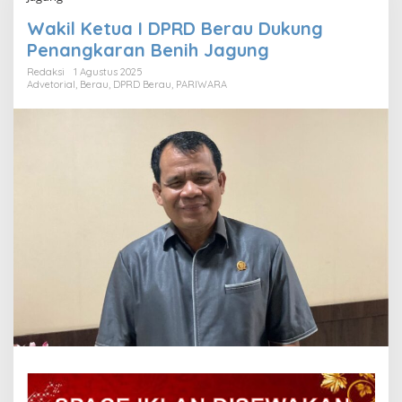
Wakil Ketua I DPRD Berau Dukung
Penangkaran Benih Jagung
Redaksi
1 Agustus 2025
Advetorial
,
Berau
,
DPRD Berau
,
PARIWARA