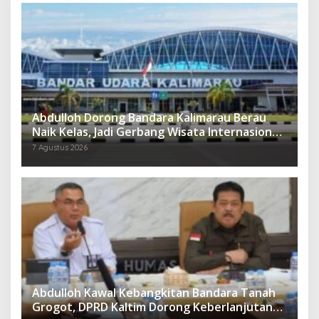
Abdulloh Dorong Bandara Kalimarau Berau
Naik Kelas, Jadi Gerbang Wisata Internasional
Kaltim
7 Agustus 2026
Abdulloh Kawal Kebangkitan Bandara Tanah
Grogot, DPRD Kaltim Dorong Keberlanjutan