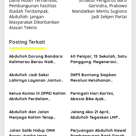
Dana Hibah Terhambat,
Struktur Pengurus Baru
a
Pembangunan Fasilitas
Gerindra, Prabowo
v
Ibadah Terdampak,
Mandatkan Menlu Sugiono
Abdulloh: Jangan
Jadi Sekjen Partai
i
Masyarakat Dikorbankan
Alasan Teknis
g
a
Posting Terkait
s
i
Abdulloh Dorong Bandara
60 Pelajar, 15 Sekolah, Satu
p
Kalimarau Berau Naik
Panggung: Regenerasi
Kelas, Jadi Gerbang Wisata
Teater Kaltim Menemukan
o
Internasional Kaltim
Jalannya
Abdulloh Jadi Saksi
DKP3 Bontang Siapkan
s
Lahirnya Layanan Jantung
Revolusi Ketahanan
Modern di Balikpapan:
Pangan dari Sekolah,
Jawaban Kebutuhan
Smartani Jadi Senjata
Ketua Komisi III DPRD Kaltim
Peringati Hari Kartini,
Rakyat
Abdulloh Perdalam
Abissia Bike Ajak
Ekosistem Ekspor Lewat
Perempuan Berau Gowes
Bangku Doktoral
Sambil Berkebaya
Abdulloh dan Jalan
Jelang Aksi 21 April,
Menjaga Kaltim Tetap
Abdulloh Tegaskan LMP
Damai di Tengah
Kaltim Siap Jaga
Gelombang Aksi 21 April
Kondusifitas Bersama TNI-
Jalan Salib Hidup OMK
Perjuangan Abdulloh Kawal
Polri
Berau: Ketika Iman
Pembangunan Bank Darah