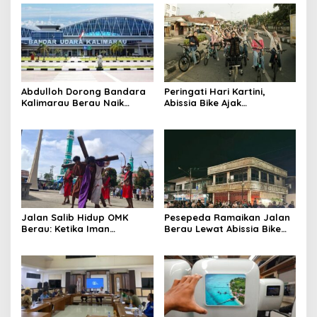
Abdulloh Dorong Bandara
Peringati Hari Kartini,
Kalimarau Berau Naik
Abissia Bike Ajak
Kelas, Jadi Gerbang Wisata
Perempuan Berau Gowes
Internasional Kaltim
Sambil Berkebaya
Jalan Salib Hidup OMK
Pesepeda Ramaikan Jalan
Berau: Ketika Iman
Berau Lewat Abissia Bike
Dihidupkan di Atas
Gelar Berau Night Ride
Panggung