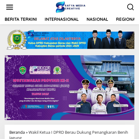
L
e
w
a
BERITA TERKINI
INTERNASIONAL
NASIONAL
REGIONAL
t
i
k
e
k
o
n
t
e
n
Beranda
»
Wakil Ketua I DPRD Berau Dukung Penangkaran Benih
Jagung