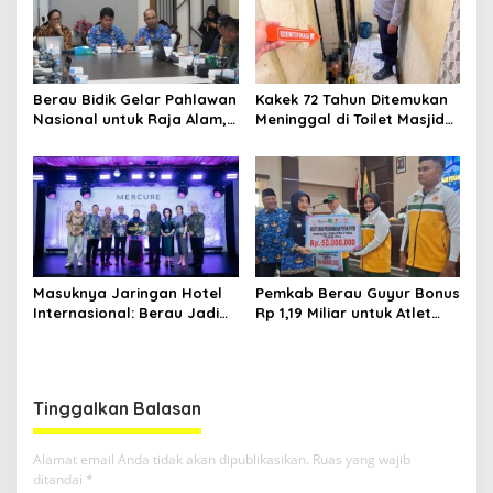
Berau Bidik Gelar Pahlawan
Kakek 72 Tahun Ditemukan
Nasional untuk Raja Alam,
Meninggal di Toilet Masjid
Seminar Akademik Jadi
Pasar Sanggam Berau
Pijakan Awal
Masuknya Jaringan Hotel
Pemkab Berau Guyur Bonus
Internasional: Berau Jadi
Rp 1,19 Miliar untuk Atlet
Destinasi Wisata Kelas
PON dan Paralimpik
Dunia
Tinggalkan Balasan
Alamat email Anda tidak akan dipublikasikan.
Ruas yang wajib
ditandai
*