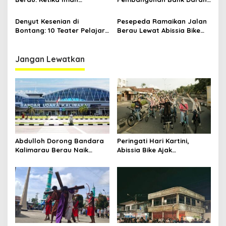
Dihidupkan di Atas
RSUD Kanujoso Balikpapan:
Panggung
Kesehatan Warga Utama
Denyut Kesenian di
Pesepeda Ramaikan Jalan
Bontang: 10 Teater Pelajar
Berau Lewat Abissia Bike
Kaltim dan Perayaan
Gelar Berau Night Ride
Proses Bernama AKSARA
Jangan Lewatkan
Abdulloh Dorong Bandara
Peringati Hari Kartini,
Kalimarau Berau Naik
Abissia Bike Ajak
Kelas, Jadi Gerbang Wisata
Perempuan Berau Gowes
Internasional Kaltim
Sambil Berkebaya