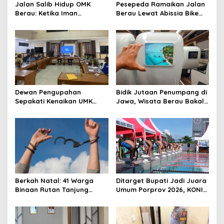
Jalan Salib Hidup OMK
Pesepeda Ramaikan Jalan
Berau: Ketika Iman
Berau Lewat Abissia Bike
Dihidupkan di Atas
Gelar Berau Night Ride
Panggung
Dewan Pengupahan
Bidik Jutaan Penumpang di
Sepakati Kenaikan UMK
Jawa, Wisata Berau Bakal
Berau Sebesar 7,59 Persen
di-Branding di Gerbong
Kereta Api Indonesia
Berkah Natal: 41 Warga
Ditarget Bupati Jadi Juara
Binaan Rutan Tanjung
Umum Porprov 2026, KONI
Redeb Terima Pengurangan
Berau: Asal Anggaran
Masa Tahanan
Mendukung