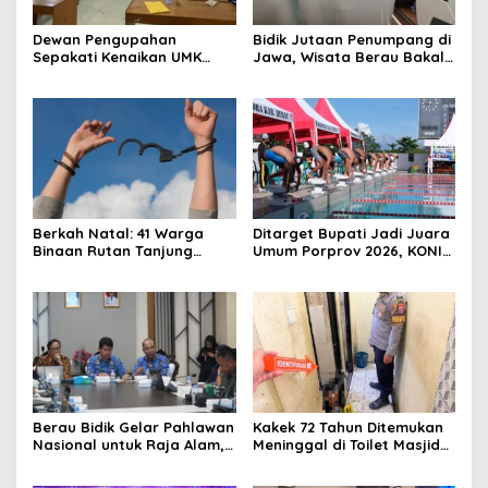
Dewan Pengupahan
Bidik Jutaan Penumpang di
Sepakati Kenaikan UMK
Jawa, Wisata Berau Bakal
Berau Sebesar 7,59 Persen
di-Branding di Gerbong
Kereta Api Indonesia
Berkah Natal: 41 Warga
Ditarget Bupati Jadi Juara
Binaan Rutan Tanjung
Umum Porprov 2026, KONI
Redeb Terima Pengurangan
Berau: Asal Anggaran
Masa Tahanan
Mendukung
Berau Bidik Gelar Pahlawan
Kakek 72 Tahun Ditemukan
Nasional untuk Raja Alam,
Meninggal di Toilet Masjid
Seminar Akademik Jadi
Pasar Sanggam Berau
Pijakan Awal