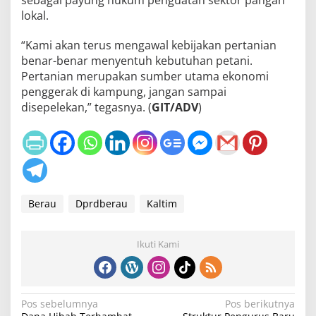
lokal.
“Kami akan terus mengawal kebijakan pertanian
benar-benar menyentuh kebutuhan petani.
Pertanian merupakan sumber utama ekonomi
penggerak di kampung, jangan sampai
disepelekan,” tegasnya. (
GIT/ADV
)
Berau
Dprdberau
Kaltim
Ikuti Kami
N
Pos sebelumnya
Pos berikutnya