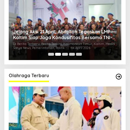
Jelang Aksi 21 April, Abdulloh Tegaskan LMP
R
Kaltim Siap Jaga Kondusifitas Bersama TNI-
B
Polri
H
ia
Di Berita Terbaru, Berita Terkini, Kalimantan Timur, Kaltim, Media
Di
Satya News, Pemerintahan, Politik
|
14 April 2026
Ka
Pol
Olahraga Terbaru