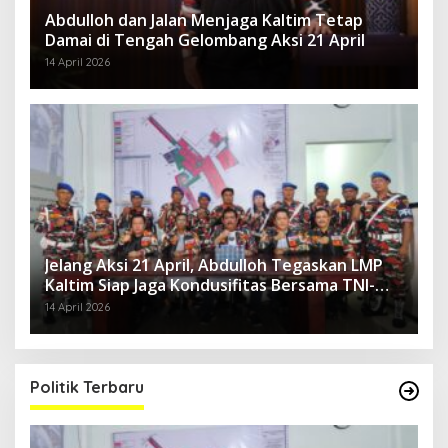
Abdulloh dan Jalan Menjaga Kaltim Tetap
Damai di Tengah Gelombang Aksi 21 April
14 April 2026
Jelang Aksi 21 April, Abdulloh Tegaskan LMP
Kaltim Siap Jaga Kondusifitas Bersama TNI-
Polri
14 April 2026
Politik Terbaru