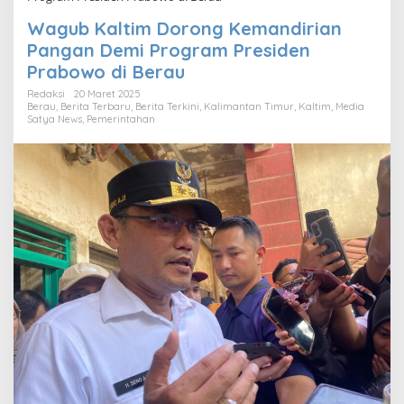
Wagub Kaltim Dorong Kemandirian
Pangan Demi Program Presiden
Prabowo di Berau
Redaksi
20 Maret 2025
Berau
,
Berita Terbaru
,
Berita Terkini
,
Kalimantan Timur
,
Kaltim
,
Media
Satya News
,
Pemerintahan