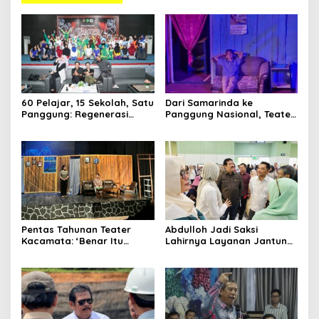
60 Pelajar, 15 Sekolah, Satu
Dari Samarinda ke
Panggung: Regenerasi
Panggung Nasional, Teater
Teater Kaltim Menemukan
Dahana Bawa Nama
Jalannya
Kalimantan ke FTRN ISI
Yogyakarta
Pentas Tahunan Teater
Abdulloh Jadi Saksi
Kacamata: ‘Benar Itu
Lahirnya Layanan Jantung
Kalah’ Menggugat Luka
Modern di Balikpapan:
Korupsi dan Kemiskinan
Jawaban Kebutuhan
Rakyat