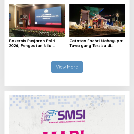
Bangku Doktoral
Ruang Harapan
Rakernis Pusjarah Polri
Catatan Fachri Mahayupa:
2026, Penguatan Nilai
Tawa yang Tersisa di
Sejarah dan Tribrata Jadi
Kolong Jembatan RT Nol
Fokus Utama
RW Nol Teater Mahardika
Samarinda
View More