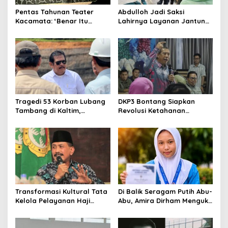
Pentas Tahunan Teater
Abdulloh Jadi Saksi
Kacamata: ‘Benar Itu
Lahirnya Layanan Jantung
Kalah’ Menggugat Luka
Modern di Balikpapan:
Korupsi dan Kemiskinan
Jawaban Kebutuhan
Rakyat
Tragedi 53 Korban Lubang
DKP3 Bontang Siapkan
Tambang di Kaltim,
Revolusi Ketahanan
Abdulloh Desak Perbaikan
Pangan dari Sekolah,
Total Tata Kelola
Smartani Jadi Senjata
Transformasi Kultural Tata
Di Balik Seragam Putih Abu-
Kelola Pelayanan Haji
Abu, Amira Dirham Mengukir
Indonesia
Prestasi di Ajang Olimpiade
Nasional