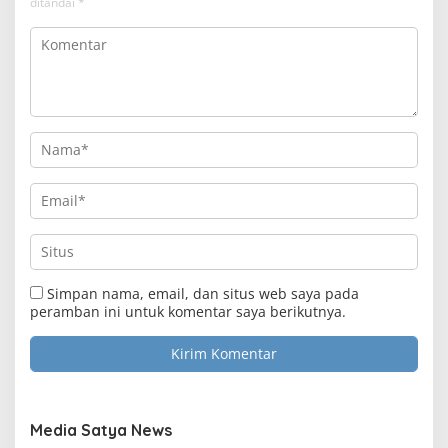
ditandai
*
Clo
this
Media Satya News
mod
Masukkan Email Anda Untuk Mendapatkan Berita
Terupdate MEDIASATYA.CO.ID
Simpan nama, email, dan situs web saya pada
peramban ini untuk komentar saya berikutnya.
johnsmith@example.com
Your
email
Submit
Media Satya News