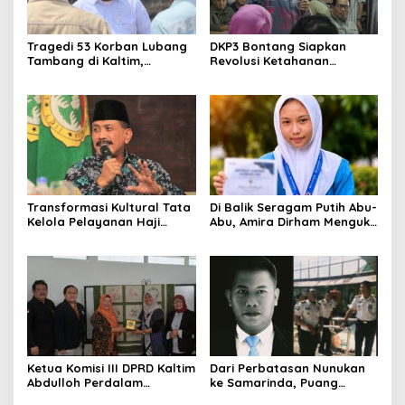
Tragedi 53 Korban Lubang
DKP3 Bontang Siapkan
Tambang di Kaltim,
Revolusi Ketahanan
Abdulloh Desak Perbaikan
Pangan dari Sekolah,
Total Tata Kelola
Smartani Jadi Senjata
Transformasi Kultural Tata
Di Balik Seragam Putih Abu-
Kelola Pelayanan Haji
Abu, Amira Dirham Mengukir
Indonesia
Prestasi di Ajang Olimpiade
Nasional
Ketua Komisi III DPRD Kaltim
Dari Perbatasan Nunukan
Abdulloh Perdalam
ke Samarinda, Puang
Ekosistem Ekspor Lewat
Dirham Ubah Lapas Jadi