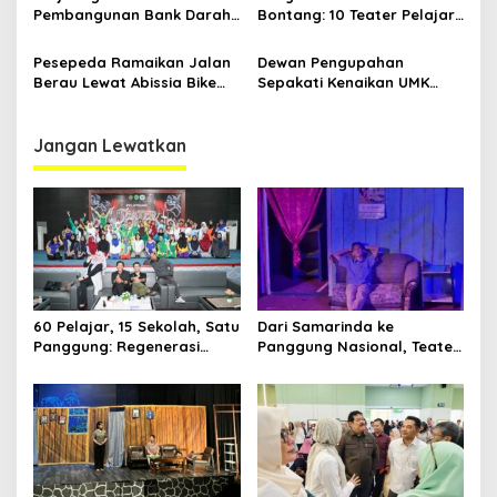
Polri
Pembangunan Bank Darah
Bontang: 10 Teater Pelajar
RSUD Kanujoso Balikpapan:
Kaltim dan Perayaan
Kesehatan Warga Utama
Proses Bernama AKSARA
Pesepeda Ramaikan Jalan
Dewan Pengupahan
Berau Lewat Abissia Bike
Sepakati Kenaikan UMK
Gelar Berau Night Ride
Berau Sebesar 7,59 Persen
Jangan Lewatkan
60 Pelajar, 15 Sekolah, Satu
Dari Samarinda ke
Panggung: Regenerasi
Panggung Nasional, Teater
Teater Kaltim Menemukan
Dahana Bawa Nama
Jalannya
Kalimantan ke FTRN ISI
Yogyakarta