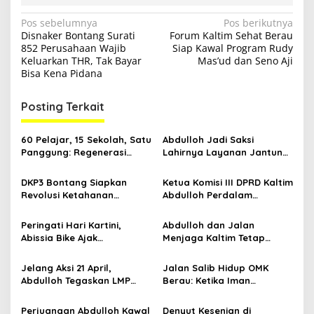
N
Pos sebelumnya
Pos berikutnya
Disnaker Bontang Surati
Forum Kaltim Sehat Berau
a
852 Perusahaan Wajib
Siap Kawal Program Rudy
v
Keluarkan THR, Tak Bayar
Mas’ud dan Seno Aji
Bisa Kena Pidana
i
g
Posting Terkait
a
s
60 Pelajar, 15 Sekolah, Satu
Abdulloh Jadi Saksi
Panggung: Regenerasi
Lahirnya Layanan Jantung
i
Teater Kaltim Menemukan
Modern di Balikpapan:
p
Jalannya
Jawaban Kebutuhan
DKP3 Bontang Siapkan
Ketua Komisi III DPRD Kaltim
Rakyat
Revolusi Ketahanan
Abdulloh Perdalam
o
Pangan dari Sekolah,
Ekosistem Ekspor Lewat
s
Smartani Jadi Senjata
Bangku Doktoral
Peringati Hari Kartini,
Abdulloh dan Jalan
Abissia Bike Ajak
Menjaga Kaltim Tetap
Perempuan Berau Gowes
Damai di Tengah
Sambil Berkebaya
Gelombang Aksi 21 April
Jelang Aksi 21 April,
Jalan Salib Hidup OMK
Abdulloh Tegaskan LMP
Berau: Ketika Iman
Kaltim Siap Jaga
Dihidupkan di Atas
Kondusifitas Bersama TNI-
Panggung
Perjuangan Abdulloh Kawal
Denyut Kesenian di