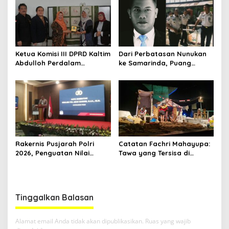
Ketua Komisi III DPRD Kaltim
Dari Perbatasan Nunukan
Abdulloh Perdalam
ke Samarinda, Puang
Ekosistem Ekspor Lewat
Dirham Ubah Lapas Jadi
Bangku Doktoral
Ruang Harapan
Rakernis Pusjarah Polri
Catatan Fachri Mahayupa:
2026, Penguatan Nilai
Tawa yang Tersisa di
Sejarah dan Tribrata Jadi
Kolong Jembatan RT Nol
Fokus Utama
RW Nol Teater Mahardika
Samarinda
Tinggalkan Balasan
Alamat email Anda tidak akan dipublikasikan.
Ruas yang wajib