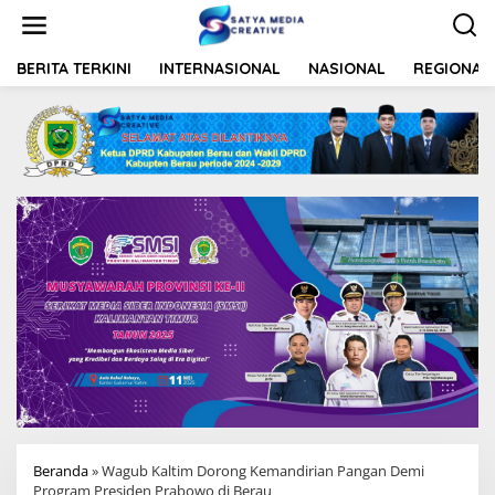
L
e
w
a
BERITA TERKINI
INTERNASIONAL
NASIONAL
REGIONAL
t
i
k
e
k
o
n
t
e
n
Beranda
»
Wagub Kaltim Dorong Kemandirian Pangan Demi
Program Presiden Prabowo di Berau