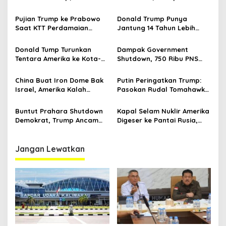
s
Sugiono Buka Suara: Teman
Hamas Bakal Lucuti
Lah Ya
Senjata Sendiri
Pujian Trump ke Prabowo
Donald Trump Punya
Saat KTT Perdamaian
Jantung 14 Tahun Lebih
Gaza, hingga Percakapan
Muda dari Pria 79 Tahun
yang Bocor
Donald Tump Turunkan
Dampak Government
Tentara Amerika ke Kota-
Shutdown, 750 Ribu PNS
kota, Antisipasi Upaya
Amerika Bakal Dipecat
Makar
Bertahap
China Buat Iron Dome Bak
Putin Peringatkan Trump:
Israel, Amerika Kalah
Pasokan Rudal Tomahawk
Langkah
ke Ukraina Bisa Rusak
Hubungan Rusia-AS
Buntut Prahara Shutdown
Kapal Selam Nuklir Amerika
Demokrat, Trump Ancam
Digeser ke Pantai Rusia,
PHK Massal Pegawai
Trump Gertak Putin?
Federal Amerika
Jangan Lewatkan