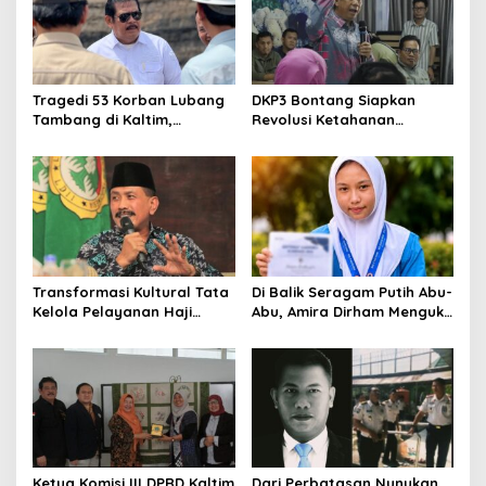
Clo
this
Media Satya News
mod
Tragedi 53 Korban Lubang
DKP3 Bontang Siapkan
Tambang di Kaltim,
Revolusi Ketahanan
Masukkan Email Anda Untuk Mendapatkan Berita
Abdulloh Desak Perbaikan
Pangan dari Sekolah,
Terupdate MEDIASATYA.CO.ID
Total Tata Kelola
Smartani Jadi Senjata
johnsmith@example.com
Your
email
Submit
Transformasi Kultural Tata
Di Balik Seragam Putih Abu-
Kelola Pelayanan Haji
Abu, Amira Dirham Mengukir
Indonesia
Prestasi di Ajang Olimpiade
Nasional
Ketua Komisi III DPRD Kaltim
Dari Perbatasan Nunukan