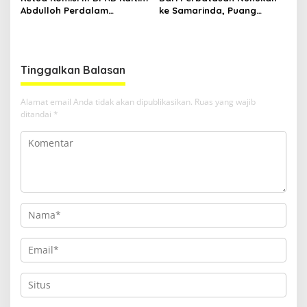
Abdulloh Perdalam
ke Samarinda, Puang
Ekosistem Ekspor Lewat
Dirham Ubah Lapas Jadi
Bangku Doktoral
Ruang Harapan
Tinggalkan Balasan
Alamat email Anda tidak akan dipublikasikan.
Ruas yang wajib
ditandai
*