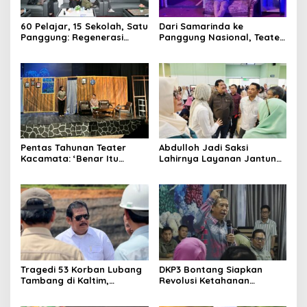
60 Pelajar, 15 Sekolah, Satu
Dari Samarinda ke
Panggung: Regenerasi
Panggung Nasional, Teater
Teater Kaltim Menemukan
Dahana Bawa Nama
Jalannya
Kalimantan ke FTRN ISI
Yogyakarta
Pentas Tahunan Teater
Abdulloh Jadi Saksi
Kacamata: ‘Benar Itu
Lahirnya Layanan Jantung
Kalah’ Menggugat Luka
Modern di Balikpapan:
Korupsi dan Kemiskinan
Jawaban Kebutuhan
Rakyat
Tragedi 53 Korban Lubang
DKP3 Bontang Siapkan
Tambang di Kaltim,
Revolusi Ketahanan
Abdulloh Desak Perbaikan
Pangan dari Sekolah,
Total Tata Kelola
Smartani Jadi Senjata