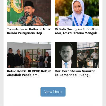
Transformasi Kultural Tata
Di Balik Seragam Putih Abu-
Kelola Pelayanan Haji
Abu, Amira Dirham Mengukir
Indonesia
Prestasi di Ajang Olimpiade
Nasional
Ketua Komisi III DPRD Kaltim
Dari Perbatasan Nunukan
Abdulloh Perdalam
ke Samarinda, Puang
Ekosistem Ekspor Lewat
Dirham Ubah Lapas Jadi
Bangku Doktoral
Ruang Harapan
View More