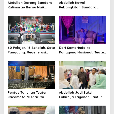
Abdulloh Dorong Bandara
Abdulloh Kawal
Kalimarau Berau Naik
Kebangkitan Bandara
Kelas, Jadi Gerbang Wisata
Tanah Grogot, DPRD Kaltim
Internasional Kaltim
Dorong Keberlanjutan
Proyek Strategis
60 Pelajar, 15 Sekolah, Satu
Dari Samarinda ke
Panggung: Regenerasi
Panggung Nasional, Teater
Teater Kaltim Menemukan
Dahana Bawa Nama
Jalannya
Kalimantan ke FTRN ISI
Yogyakarta
Pentas Tahunan Teater
Abdulloh Jadi Saksi
Kacamata: ‘Benar Itu
Lahirnya Layanan Jantung
Kalah’ Menggugat Luka
Modern di Balikpapan:
Korupsi dan Kemiskinan
Jawaban Kebutuhan
Rakyat