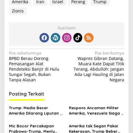
Amerika
Iran
Israel
Perang
Trump
Zionis
Ikuti Kami
N
Pos sebelumnya
Pos berikutnya
BPBD Berau Dorong
Wapres Gibran Datang,
a
Pemasangan Alat
Muara Kate Dapat Titik
v
Pendeteksi Banjir di Hulu
Terang, Abdulloh: Jangan
Sungai Segah, Bukan
Ada Lagi Hauling di Jalan
i
Tanpa Alasan
Negara
g
Posting Terkait
a
s
Trump: Media Besar
Respons Ancaman Militer
i
Amerika Dilarang Liputan di
Amerika, Venezuela Siaga 5
p
Gedung Putih
Ribu Rudal Rusia
Mic Bocor Percakapan
Amerika tak Segan Pakai
o
Prabowo-Trump, Menlu
Kekerasan, Trump Beber