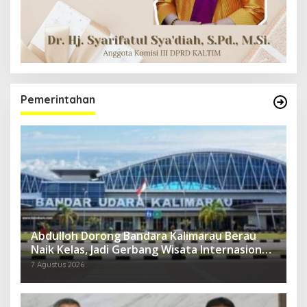
Pemerintahan
Abdulloh Dorong Bandara Kalimarau Berau
Naik Kelas, Jadi Gerbang Wisata Internasional
Kaltim
7 Agustus 2026