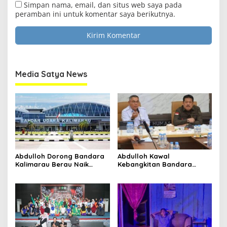
Simpan nama, email, dan situs web saya pada
peramban ini untuk komentar saya berikutnya.
Media Satya News
Abdulloh Dorong Bandara
Abdulloh Kawal
Kalimarau Berau Naik
Kebangkitan Bandara
Kelas, Jadi Gerbang Wisata
Tanah Grogot, DPRD Kaltim
Internasional Kaltim
Dorong Keberlanjutan
Proyek Strategis