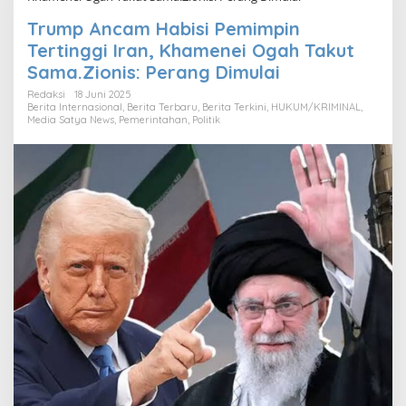
Trump Ancam Habisi Pemimpin
Tertinggi Iran, Khamenei Ogah Takut
Sama.Zionis: Perang Dimulai
Redaksi
18 Juni 2025
Berita Internasional
,
Berita Terbaru
,
Berita Terkini
,
HUKUM/KRIMINAL
,
Media Satya News
,
Pemerintahan
,
Politik