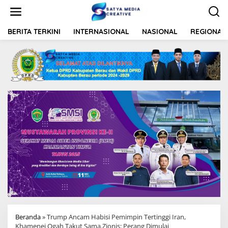
L
e
w
a
BERITA TERKINI
INTERNASIONAL
NASIONAL
REGIONAL
t
i
k
e
k
o
n
t
e
n
Beranda
»
Trump Ancam Habisi Pemimpin Tertinggi Iran,
Khamenei Ogah Takut Sama.Zionis: Perang Dimulai