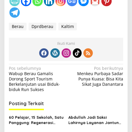
Berau
Dprdberau
Kaltim
Ikuti Kami
N
Pos sebelumnya
Pos berikutnya
Wabup Berau Gamalis
Menkeu Purbaya Sadar
a
Dorong Sport Tourism
Punya Kuasa: Bisa Kita
v
Berkelanjutan usai Biduk-
Sikat Juga Danantara
biduk Run Sukses
i
g
Posting Terkait
a
s
60 Pelajar, 15 Sekolah, Satu
Abdulloh Jadi Saksi
Panggung: Regenerasi
Lahirnya Layanan Jantung
i
Teater Kaltim Menemukan
Modern di Balikpapan: