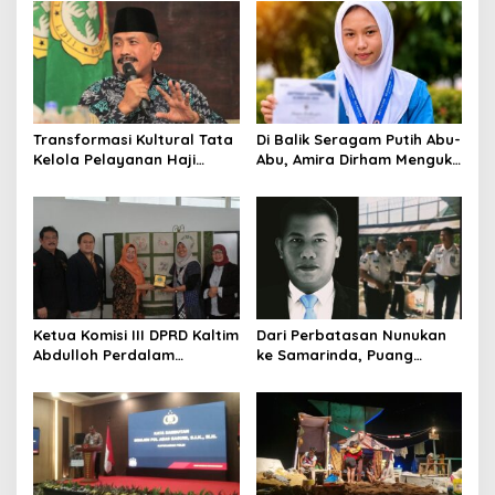
Total Tata Kelola
Smartani Jadi Senjata
Transformasi Kultural Tata
Di Balik Seragam Putih Abu-
Kelola Pelayanan Haji
Abu, Amira Dirham Mengukir
Indonesia
Prestasi di Ajang Olimpiade
Nasional
Ketua Komisi III DPRD Kaltim
Dari Perbatasan Nunukan
Abdulloh Perdalam
ke Samarinda, Puang
Ekosistem Ekspor Lewat
Dirham Ubah Lapas Jadi
Bangku Doktoral
Ruang Harapan