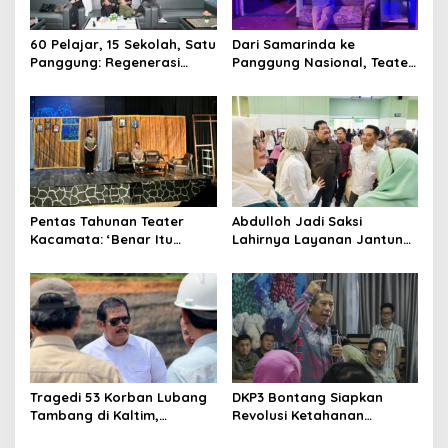
60 Pelajar, 15 Sekolah, Satu
Dari Samarinda ke
Panggung: Regenerasi
Panggung Nasional, Teater
Teater Kaltim Menemukan
Dahana Bawa Nama
Jalannya
Kalimantan ke FTRN ISI
Yogyakarta
Pentas Tahunan Teater
Abdulloh Jadi Saksi
Kacamata: ‘Benar Itu
Lahirnya Layanan Jantung
Kalah’ Menggugat Luka
Modern di Balikpapan:
Korupsi dan Kemiskinan
Jawaban Kebutuhan
Rakyat
Tragedi 53 Korban Lubang
DKP3 Bontang Siapkan
Tambang di Kaltim,
Revolusi Ketahanan
Abdulloh Desak Perbaikan
Pangan dari Sekolah,