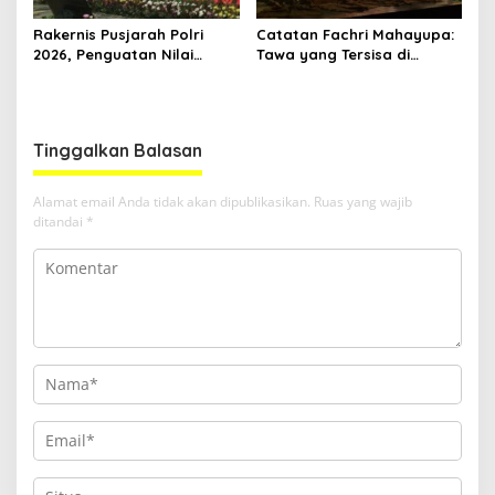
Rakernis Pusjarah Polri
Catatan Fachri Mahayupa:
2026, Penguatan Nilai
Tawa yang Tersisa di
Sejarah dan Tribrata Jadi
Kolong Jembatan RT Nol
Fokus Utama
RW Nol Teater Mahardika
Samarinda
Tinggalkan Balasan
Alamat email Anda tidak akan dipublikasikan.
Ruas yang wajib
ditandai
*