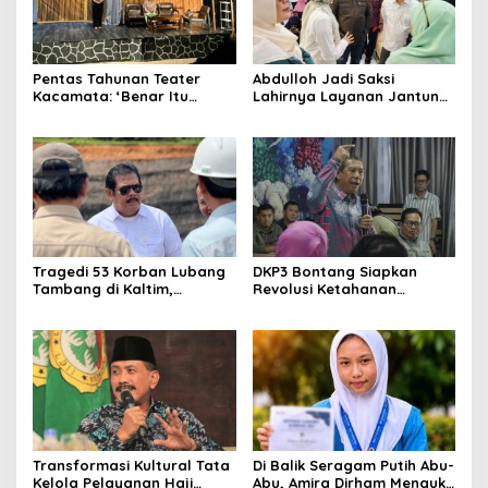
Pentas Tahunan Teater
Abdulloh Jadi Saksi
Kacamata: ‘Benar Itu
Lahirnya Layanan Jantung
Kalah’ Menggugat Luka
Modern di Balikpapan:
Korupsi dan Kemiskinan
Jawaban Kebutuhan
Rakyat
Tragedi 53 Korban Lubang
DKP3 Bontang Siapkan
Tambang di Kaltim,
Revolusi Ketahanan
Abdulloh Desak Perbaikan
Pangan dari Sekolah,
Total Tata Kelola
Smartani Jadi Senjata
Transformasi Kultural Tata
Di Balik Seragam Putih Abu-
Kelola Pelayanan Haji
Abu, Amira Dirham Mengukir