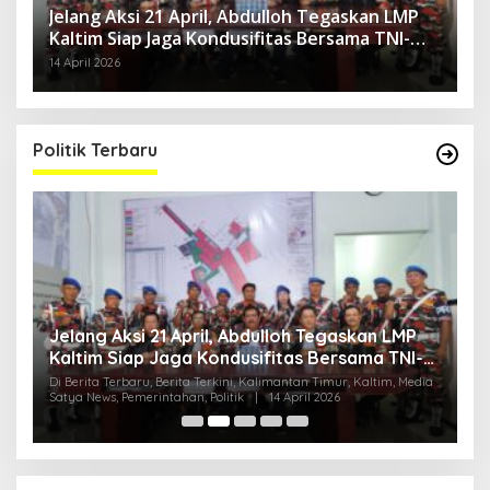
Jelang Aksi 21 April, Abdulloh Tegaskan LMP
Kaltim Siap Jaga Kondusifitas Bersama TNI-
Polri
14 April 2026
Politik Terbaru
Jelang Aksi 21 April, Abdulloh Tegaskan LMP
R
Kaltim Siap Jaga Kondusifitas Bersama TNI-
B
Polri
H
ia
Di Berita Terbaru, Berita Terkini, Kalimantan Timur, Kaltim, Media
Di
Satya News, Pemerintahan, Politik
|
14 April 2026
Ka
Pol