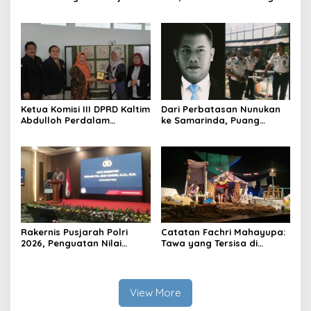
Indonesia
Prestasi di Ajang Olimpiade
Nasional
Ketua Komisi III DPRD Kaltim
Dari Perbatasan Nunukan
Abdulloh Perdalam
ke Samarinda, Puang
Ekosistem Ekspor Lewat
Dirham Ubah Lapas Jadi
Bangku Doktoral
Ruang Harapan
Rakernis Pusjarah Polri
Catatan Fachri Mahayupa:
2026, Penguatan Nilai
Tawa yang Tersisa di
Sejarah dan Tribrata Jadi
Kolong Jembatan RT Nol
Fokus Utama
RW Nol Teater Mahardika
Samarinda
View More