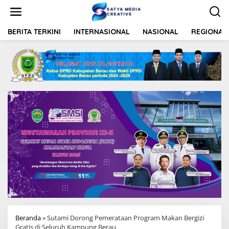
L
e
w
a
BERITA TERKINI
INTERNASIONAL
NASIONAL
REGIONAL
t
i
k
e
k
o
n
t
e
n
Beranda
»
Sutami Dorong Pemerataan Program Makan Bergizi
Gratis di Seluruh Kampung Berau