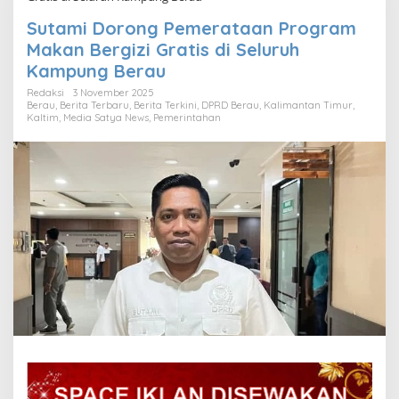
Sutami Dorong Pemerataan Program
Makan Bergizi Gratis di Seluruh
Kampung Berau
Redaksi
3 November 2025
Berau
,
Berita Terbaru
,
Berita Terkini
,
DPRD Berau
,
Kalimantan Timur
,
Kaltim
,
Media Satya News
,
Pemerintahan