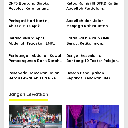
p
Jalannya
Jawaban Kebutuhan
DKP3 Bontang Siapkan
Ketua Komisi III DPRD Kaltim
Rakyat
Revolusi Ketahanan
Abdulloh Perdalam
o
Pangan dari Sekolah,
Ekosistem Ekspor Lewat
s
Smartani Jadi Senjata
Bangku Doktoral
Peringati Hari Kartini,
Abdulloh dan Jalan
Abissia Bike Ajak
Menjaga Kaltim Tetap
Perempuan Berau Gowes
Damai di Tengah
Sambil Berkebaya
Gelombang Aksi 21 April
Jelang Aksi 21 April,
Jalan Salib Hidup OMK
Abdulloh Tegaskan LMP
Berau: Ketika Iman
Kaltim Siap Jaga
Dihidupkan di Atas
Kondusifitas Bersama TNI-
Panggung
Perjuangan Abdulloh Kawal
Denyut Kesenian di
Polri
Pembangunan Bank Darah
Bontang: 10 Teater Pelajar
RSUD Kanujoso Balikpapan:
Kaltim dan Perayaan
Kesehatan Warga Utama
Proses Bernama AKSARA
Pesepeda Ramaikan Jalan
Dewan Pengupahan
Berau Lewat Abissia Bike
Sepakati Kenaikan UMK
Gelar Berau Night Ride
Berau Sebesar 7,59 Persen
Jangan Lewatkan