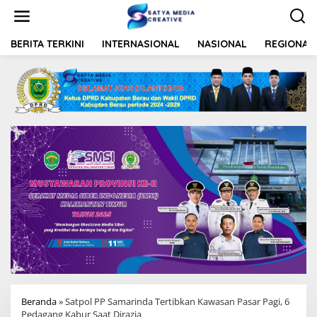
L
e
w
a
BERITA TERKINI
INTERNASIONAL
NASIONAL
REGIONAL
t
i
k
e
k
o
n
t
e
n
Beranda
»
Satpol PP Samarinda Tertibkan Kawasan Pasar Pagi, 6
Pedagang Kabur Saat Dirazia