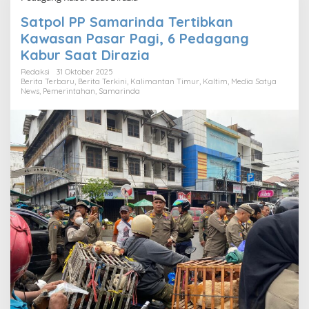
Satpol PP Samarinda Tertibkan
Kawasan Pasar Pagi, 6 Pedagang
Kabur Saat Dirazia
Redaksi
31 Oktober 2025
Berita Terbaru
,
Berita Terkini
,
Kalimantan Timur
,
Kaltim
,
Media Satya
News
,
Pemerintahan
,
Samarinda