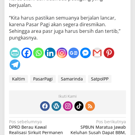
berjualan.
“Kita harus pastikan semuanya berjalan lancar,
karena Pasar Pagi akan segera diresmikan.
Sehingga area pasr juga harus bersih dan tertib,”
pungkasnya.
Kaltim
PasarPagi
Samarinda
SatpolPP
Ikuti Kami
N
Pos sebelumnya
Pos berikutnya
DPRD Berau Kawal
SPBUN Maratua Jawab
a
Realisasi Sirkuit Permanen
Keluhan Susah Dapat BBM,