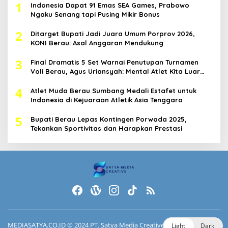
1
Indonesia Dapat 91 Emas SEA Games, Prabowo
Ngaku Senang tapi Pusing Mikir Bonus
2
Ditarget Bupati Jadi Juara Umum Porprov 2026,
KONI Berau: Asal Anggaran Mendukung
3
Final Dramatis 5 Set Warnai Penutupan Turnamen
Voli Berau, Agus Uriansyah: Mental Atlet Kita Luar
Biasa
4
Atlet Muda Berau Sumbang Medali Estafet untuk
Indonesia di Kejuaraan Atletik Asia Tenggara
5
Bupati Berau Lepas Kontingen Porwada 2025,
Tekankan Sportivitas dan Harapkan Prestasi
MEDIASATYA.CO.ID
© 2024 PT. Satya Media Creative.
Light
Dark