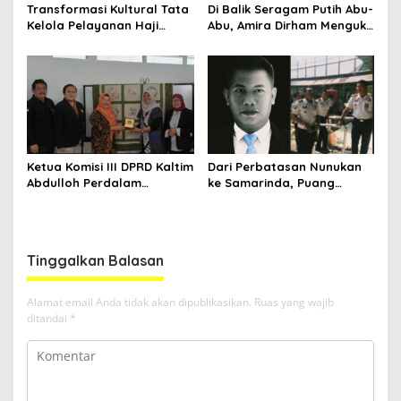
Transformasi Kultural Tata
Di Balik Seragam Putih Abu-
Kelola Pelayanan Haji
Abu, Amira Dirham Mengukir
Indonesia
Prestasi di Ajang Olimpiade
Nasional
Ketua Komisi III DPRD Kaltim
Dari Perbatasan Nunukan
Abdulloh Perdalam
ke Samarinda, Puang
Ekosistem Ekspor Lewat
Dirham Ubah Lapas Jadi
Bangku Doktoral
Ruang Harapan
Tinggalkan Balasan
Alamat email Anda tidak akan dipublikasikan.
Ruas yang wajib
ditandai
*