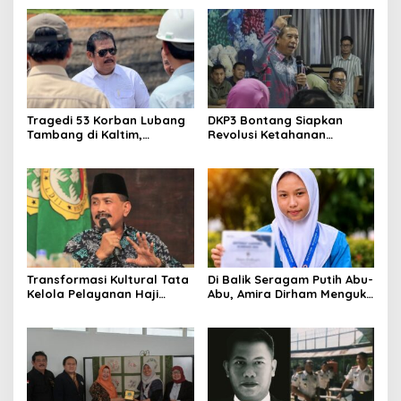
Korupsi dan Kemiskinan
Jawaban Kebutuhan
Rakyat
Tragedi 53 Korban Lubang
DKP3 Bontang Siapkan
Tambang di Kaltim,
Revolusi Ketahanan
Abdulloh Desak Perbaikan
Pangan dari Sekolah,
Total Tata Kelola
Smartani Jadi Senjata
Transformasi Kultural Tata
Di Balik Seragam Putih Abu-
Kelola Pelayanan Haji
Abu, Amira Dirham Mengukir
Indonesia
Prestasi di Ajang Olimpiade
Nasional