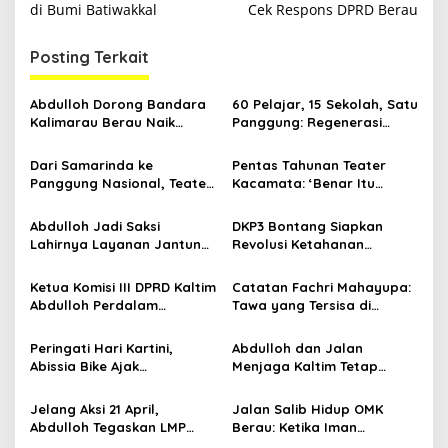
v
di Bumi Batiwakkal
Cek Respons DPRD Berau
i
Posting Terkait
g
a
Abdulloh Dorong Bandara
60 Pelajar, 15 Sekolah, Satu
s
Kalimarau Berau Naik
Panggung: Regenerasi
Kelas, Jadi Gerbang Wisata
Teater Kaltim Menemukan
i
Internasional Kaltim
Jalannya
Dari Samarinda ke
Pentas Tahunan Teater
p
Panggung Nasional, Teater
Kacamata: ‘Benar Itu
Dahana Bawa Nama
Kalah’ Menggugat Luka
o
Kalimantan ke FTRN ISI
Korupsi dan Kemiskinan
Abdulloh Jadi Saksi
DKP3 Bontang Siapkan
s
Yogyakarta
Lahirnya Layanan Jantung
Revolusi Ketahanan
Modern di Balikpapan:
Pangan dari Sekolah,
Jawaban Kebutuhan
Smartani Jadi Senjata
Ketua Komisi III DPRD Kaltim
Catatan Fachri Mahayupa:
Rakyat
Abdulloh Perdalam
Tawa yang Tersisa di
Ekosistem Ekspor Lewat
Kolong Jembatan RT Nol
Bangku Doktoral
RW Nol Teater Mahardika
Peringati Hari Kartini,
Abdulloh dan Jalan
Samarinda
Abissia Bike Ajak
Menjaga Kaltim Tetap
Perempuan Berau Gowes
Damai di Tengah
Sambil Berkebaya
Gelombang Aksi 21 April
Jelang Aksi 21 April,
Jalan Salib Hidup OMK
Abdulloh Tegaskan LMP
Berau: Ketika Iman
Kaltim Siap Jaga
Dihidupkan di Atas