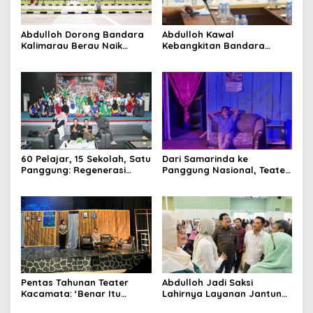
Terupdate MEDIASATYA.CO.ID
Abdulloh Dorong Bandara
Abdulloh Kawal
johnsmith@example.com
Kalimarau Berau Naik
Kebangkitan Bandara
Your
Kelas, Jadi Gerbang Wisata
Tanah Grogot, DPRD Kaltim
email
Submit
Internasional Kaltim
Dorong Keberlanjutan
Proyek Strategis
60 Pelajar, 15 Sekolah, Satu
Dari Samarinda ke
Panggung: Regenerasi
Panggung Nasional, Teater
Teater Kaltim Menemukan
Dahana Bawa Nama
Jalannya
Kalimantan ke FTRN ISI
Yogyakarta
Pentas Tahunan Teater
Abdulloh Jadi Saksi
Kacamata: ‘Benar Itu
Lahirnya Layanan Jantung
Kalah’ Menggugat Luka
Modern di Balikpapan: