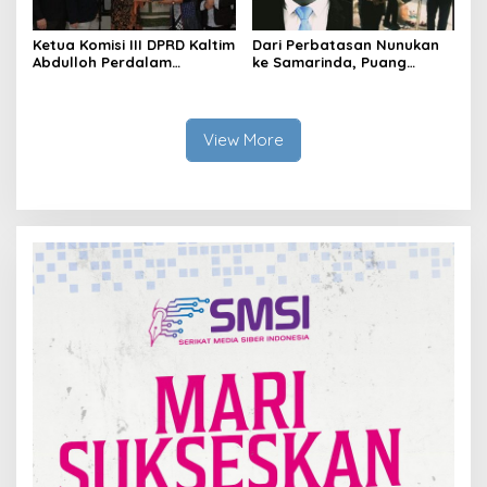
Ketua Komisi III DPRD Kaltim
Dari Perbatasan Nunukan
Abdulloh Perdalam
ke Samarinda, Puang
Ekosistem Ekspor Lewat
Dirham Ubah Lapas Jadi
Bangku Doktoral
Ruang Harapan
View More