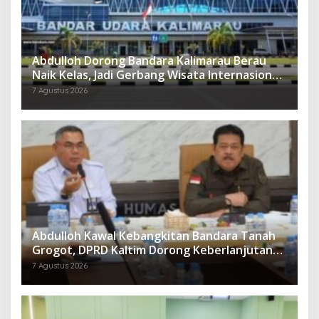
Abdulloh Dorong Bandara Kalimarau Berau
Naik Kelas, Jadi Gerbang Wisata Internasional
Kaltim
7 Agustus 2026
Abdulloh Kawal Kebangkitan Bandara Tanah
Grogot, DPRD Kaltim Dorong Keberlanjutan
Proyek Strategis
7 Agustus 2026