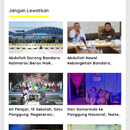
Kondusifitas Bersama TNI-
Panggung
Polri
Jangan Lewatkan
Abdulloh Dorong Bandara
Abdulloh Kawal
Kalimarau Berau Naik
Kebangkitan Bandara
Kelas, Jadi Gerbang Wisata
Tanah Grogot, DPRD Kaltim
Internasional Kaltim
Dorong Keberlanjutan
Proyek Strategis
60 Pelajar, 15 Sekolah, Satu
Dari Samarinda ke
Panggung: Regenerasi
Panggung Nasional, Teater
Teater Kaltim Menemukan
Dahana Bawa Nama
Jalannya
Kalimantan ke FTRN ISI
Yogyakarta