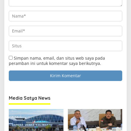
Simpan nama, email, dan situs web saya pada
peramban ini untuk komentar saya berikutnya.
Media Satya News
Clo
this
Media Satya News
mod
Masukkan Email Anda Untuk Mendapatkan Berita