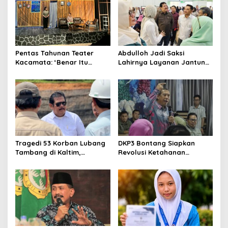
Pentas Tahunan Teater
Abdulloh Jadi Saksi
Kacamata: ‘Benar Itu
Lahirnya Layanan Jantung
Kalah’ Menggugat Luka
Modern di Balikpapan:
Korupsi dan Kemiskinan
Jawaban Kebutuhan
Rakyat
Tragedi 53 Korban Lubang
DKP3 Bontang Siapkan
Tambang di Kaltim,
Revolusi Ketahanan
Abdulloh Desak Perbaikan
Pangan dari Sekolah,
Total Tata Kelola
Smartani Jadi Senjata