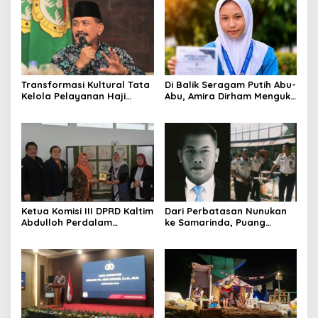
Transformasi Kultural Tata
Di Balik Seragam Putih Abu-
Kelola Pelayanan Haji
Abu, Amira Dirham Mengukir
Indonesia
Prestasi di Ajang Olimpiade
Nasional
Ketua Komisi III DPRD Kaltim
Dari Perbatasan Nunukan
Abdulloh Perdalam
ke Samarinda, Puang
Ekosistem Ekspor Lewat
Dirham Ubah Lapas Jadi
Bangku Doktoral
Ruang Harapan