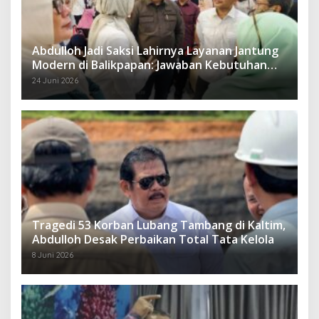
Abdulloh Jadi Saksi Lahirnya Layanan Jantung
Modern di Balikpapan: Jawaban Kebutuhan
Rakyat
24 Juni 2026
Tragedi 53 Korban Lubang Tambang di Kaltim,
Abdulloh Desak Perbaikan Total Tata Kelola
8 Juni 2026