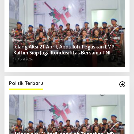
Jelang Aksi 21 April, Abdulloh Tegaskan LMP
Kaltim Siap Jaga Kondusifitas Bersama TNI-
Polri
14 April 2026
Politik Terbaru
Jelang Aksi 21 April, Abdulloh Tegaskan LMP
R