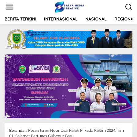
L
e
w
a
BERITA TERKINI
INTERNASIONAL
NASIONAL
REGIONAL
t
i
k
e
k
o
n
t
e
n
Beranda
»
Pesan Isran Noor Usai Kalah Pilkada Kaltim 2024, Tim
01: Selamat Bertugas Gubenur Baru