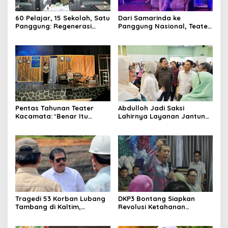
60 Pelajar, 15 Sekolah, Satu
Dari Samarinda ke
Panggung: Regenerasi
Panggung Nasional, Teater
Teater Kaltim Menemukan
Dahana Bawa Nama
Jalannya
Kalimantan ke FTRN ISI
Yogyakarta
Pentas Tahunan Teater
Abdulloh Jadi Saksi
Kacamata: ‘Benar Itu
Lahirnya Layanan Jantung
Kalah’ Menggugat Luka
Modern di Balikpapan:
Korupsi dan Kemiskinan
Jawaban Kebutuhan
Rakyat
Tragedi 53 Korban Lubang
DKP3 Bontang Siapkan
Tambang di Kaltim,
Revolusi Ketahanan
Abdulloh Desak Perbaikan
Pangan dari Sekolah,
Total Tata Kelola
Smartani Jadi Senjata