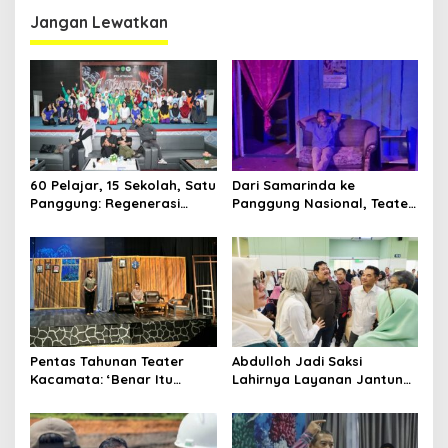
Jangan Lewatkan
60 Pelajar, 15 Sekolah, Satu
Dari Samarinda ke
Panggung: Regenerasi
Panggung Nasional, Teater
Teater Kaltim Menemukan
Dahana Bawa Nama
Jalannya
Kalimantan ke FTRN ISI
Yogyakarta
Pentas Tahunan Teater
Abdulloh Jadi Saksi
Kacamata: ‘Benar Itu
Lahirnya Layanan Jantung
Kalah’ Menggugat Luka
Modern di Balikpapan:
Korupsi dan Kemiskinan
Jawaban Kebutuhan
Rakyat