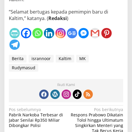
“Selamat bertugas kepada pemimpin baru di
Kaltim,” katanya. (
Redaksi
)
Berita
isrannoor
Kaltim
MK
Rudymasud
Ikuti Kami
N
Pos sebelumnya
Pos berikutnya
Pabrik Narkoba Terbesar di
Respons Prabowo Dikatain
a
Jabar Senilai Rp350 Miliar
Tolol hingga Ultimatum
v
Dibongkar Polisi
Singkirkan Menteri yang
Tak Becus Kerja