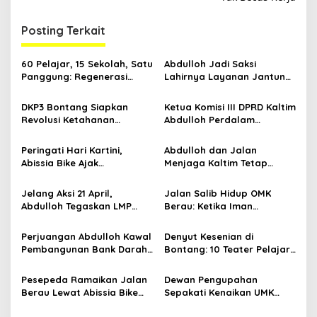
i
g
Posting Terkait
a
s
60 Pelajar, 15 Sekolah, Satu
Abdulloh Jadi Saksi
Panggung: Regenerasi
Lahirnya Layanan Jantung
i
Teater Kaltim Menemukan
Modern di Balikpapan:
p
Jalannya
Jawaban Kebutuhan
DKP3 Bontang Siapkan
Ketua Komisi III DPRD Kaltim
Rakyat
Revolusi Ketahanan
Abdulloh Perdalam
o
Pangan dari Sekolah,
Ekosistem Ekspor Lewat
s
Smartani Jadi Senjata
Bangku Doktoral
Peringati Hari Kartini,
Abdulloh dan Jalan
Abissia Bike Ajak
Menjaga Kaltim Tetap
Perempuan Berau Gowes
Damai di Tengah
Sambil Berkebaya
Gelombang Aksi 21 April
Jelang Aksi 21 April,
Jalan Salib Hidup OMK
Abdulloh Tegaskan LMP
Berau: Ketika Iman
Kaltim Siap Jaga
Dihidupkan di Atas
Kondusifitas Bersama TNI-
Panggung
Perjuangan Abdulloh Kawal
Denyut Kesenian di
Polri
Pembangunan Bank Darah
Bontang: 10 Teater Pelajar
RSUD Kanujoso Balikpapan:
Kaltim dan Perayaan
Kesehatan Warga Utama
Proses Bernama AKSARA
Pesepeda Ramaikan Jalan
Dewan Pengupahan
Berau Lewat Abissia Bike
Sepakati Kenaikan UMK
Gelar Berau Night Ride
Berau Sebesar 7,59 Persen