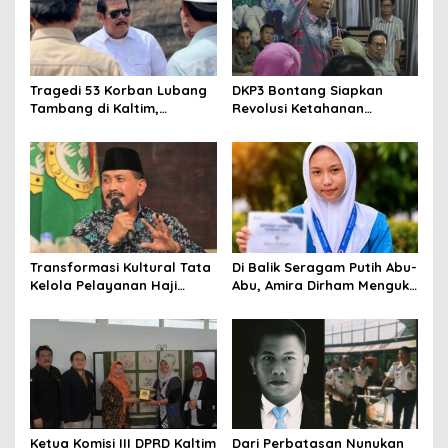
Tragedi 53 Korban Lubang
DKP3 Bontang Siapkan
Tambang di Kaltim,
Revolusi Ketahanan
Abdulloh Desak Perbaikan
Pangan dari Sekolah,
Total Tata Kelola
Smartani Jadi Senjata
Transformasi Kultural Tata
Di Balik Seragam Putih Abu-
Kelola Pelayanan Haji
Abu, Amira Dirham Mengukir
Indonesia
Prestasi di Ajang Olimpiade
Nasional
Ketua Komisi III DPRD Kaltim
Dari Perbatasan Nunukan