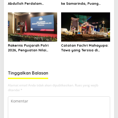
Abdulloh Perdalam
ke Samarinda, Puang
Ekosistem Ekspor Lewat
Dirham Ubah Lapas Jadi
Bangku Doktoral
Ruang Harapan
Rakernis Pusjarah Polri
Catatan Fachri Mahayupa:
2026, Penguatan Nilai
Tawa yang Tersisa di
Sejarah dan Tribrata Jadi
Kolong Jembatan RT Nol
Fokus Utama
RW Nol Teater Mahardika
Samarinda
Tinggalkan Balasan
Alamat email Anda tidak akan dipublikasikan.
Ruas yang wajib
ditandai
*