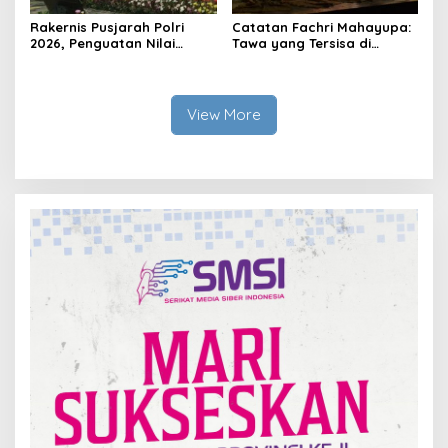
Rakernis Pusjarah Polri
Catatan Fachri Mahayupa:
2026, Penguatan Nilai
Tawa yang Tersisa di
Sejarah dan Tribrata Jadi
Kolong Jembatan RT Nol
Fokus Utama
RW Nol Teater Mahardika
Samarinda
View More