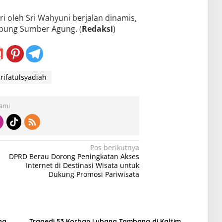
i oleh Sri Wahyuni berjalan dinamis,
mpung Sumber Agung. (
Redaksi
)
rifatulsyadiah
Kami
Pos berikutnya
DPRD Berau Dorong Peningkatan Akses
Internet di Destinasi Wisata untuk
Dukung Promosi Pariwisata
ng
Tragedi 53 Korban Lubang Tambang di Kaltim,