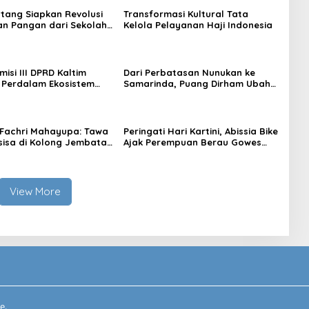
tang Siapkan Revolusi
Transformasi Kultural Tata
n Pangan dari Sekolah,
Kelola Pelayanan Haji Indonesia
 Jadi Senjata
isi III DPRD Kaltim
Dari Perbatasan Nunukan ke
 Perdalam Ekosistem
Samarinda, Puang Dirham Ubah
ewat Bangku Doktoral
Lapas Jadi Ruang Harapan
Fachri Mahayupa: Tawa
Peringati Hari Kartini, Abissia Bike
sisa di Kolong Jembatan
Ajak Perempuan Berau Gowes
W Nol Teater Mahardika
Sambil Berkebaya
da
View More
e.