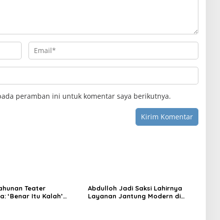
pada peramban ini untuk komentar saya berikutnya.
ahunan Teater
Abdulloh Jadi Saksi Lahirnya
: ‘Benar Itu Kalah’
Layanan Jantung Modern di
t Luka Korupsi dan
Balikpapan: Jawaban Kebutuhan
an
Rakyat