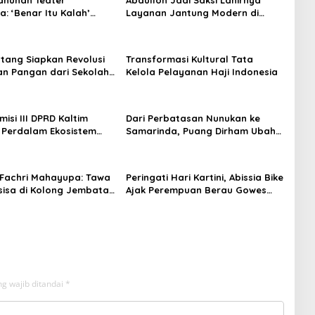
: ‘Benar Itu Kalah’
Layanan Jantung Modern di
t Luka Korupsi dan
Balikpapan: Jawaban Kebutuhan
an
Rakyat
tang Siapkan Revolusi
Transformasi Kultural Tata
n Pangan dari Sekolah,
Kelola Pelayanan Haji Indonesia
 Jadi Senjata
isi III DPRD Kaltim
Dari Perbatasan Nunukan ke
 Perdalam Ekosistem
Samarinda, Puang Dirham Ubah
ewat Bangku Doktoral
Lapas Jadi Ruang Harapan
Fachri Mahayupa: Tawa
Peringati Hari Kartini, Abissia Bike
sisa di Kolong Jembatan
Ajak Perempuan Berau Gowes
W Nol Teater Mahardika
Sambil Berkebaya
da
g wajib ditandai
*