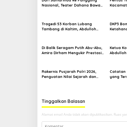
Nasional, Teater Dahana Bawa
Kacamata
Nama Kalimantan ke FTRN ISI
Mengguga
Yogyakarta
Kemiskin
Tragedi 53 Korban Lubang
DKP3 Bon
Tambang di Kaltim, Abdulloh
Ketahana
Desak Perbaikan Total Tata
Smartani
Kelola
Di Balik Seragam Putih Abu-Abu,
Ketua Kom
Amira Dirham Mengukir Prestasi
Abdulloh
di Ajang Olimpiade Nasional
Ekspor L
Rakernis Pusjarah Polri 2026,
Catatan 
Penguatan Nilai Sejarah dan
yang Ter
Tribrata Jadi Fokus Utama
RT Nol R
Samarin
Tinggalkan Balasan
Alamat email Anda tidak akan dipublikasikan.
Ruas yan