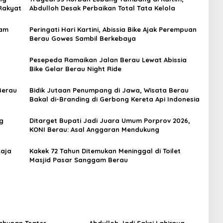
Rakyat
Abdulloh Desak Perbaikan Total Tata Kelola
lam
Peringati Hari Kartini, Abissia Bike Ajak Perempuan
Berau Gowes Sambil Berkebaya
Pesepeda Ramaikan Jalan Berau Lewat Abissia
Bike Gelar Berau Night Ride
Berau
Bidik Jutaan Penumpang di Jawa, Wisata Berau
Bakal di-Branding di Gerbong Kereta Api Indonesia
g
Ditarget Bupati Jadi Juara Umum Porprov 2026,
KONI Berau: Asal Anggaran Mendukung
Raja
Kakek 72 Tahun Ditemukan Meninggal di Toilet
Masjid Pasar Sanggam Berau
ahunan Teater
Abdulloh Jadi Saksi Lahirnya