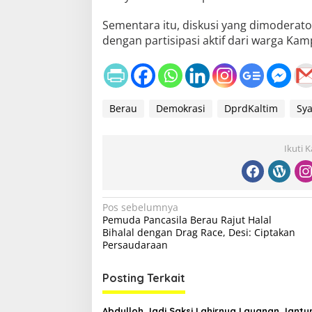
Sementara itu, diskusi yang dimoderator
dengan partisipasi aktif dari warga Ka
Berau
Demokrasi
DprdKaltim
Sya
Ikuti 
N
Pos sebelumnya
Pemuda Pancasila Berau Rajut Halal
a
Bihalal dengan Drag Race, Desi: Ciptakan
v
Persaudaraan
i
Posting Terkait
g
a
Abdulloh Jadi Saksi Lahirnya Layanan Jantu