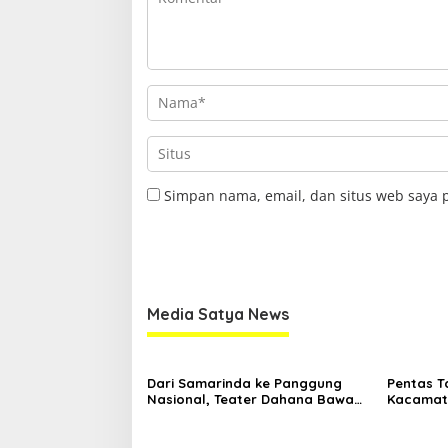
Simpan nama, email, dan situs web saya 
Media Satya News
Dari Samarinda ke Panggung
Pentas T
Nasional, Teater Dahana Bawa
Kacamata
Nama Kalimantan ke FTRN ISI
Mengguga
Yogyakarta
Kemiskin