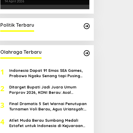
Kondusifitas Bersama TNI-Polri
14 April 2026
Politik Terbaru
Olahraga Terbaru
1
Indonesia Dapat 91 Emas SEA Games,
Prabowo Ngaku Senang tapi Pusing
Mikir Bonus
2
Ditarget Bupati Jadi Juara Umum
Porprov 2026, KONI Berau: Asal
Anggaran Mendukung
3
Final Dramatis 5 Set Warnai Penutupan
Turnamen Voli Berau, Agus Uriansyah:
Mental Atlet Kita Luar Biasa
4
Atlet Muda Berau Sumbang Medali
Estafet untuk Indonesia di Kejuaraan
Atletik Asia Tenggara