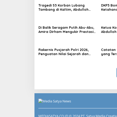
Tragedi 53 Korban Lubang
DKP3 Bon
Tambang di Kaltim, Abdulloh
Ketahana
Desak Perbaikan Total Tata
Smartani
Kelola
Di Balik Seragam Putih Abu-Abu,
Ketua Kom
Amira Dirham Mengukir Prestasi
Abdulloh
di Ajang Olimpiade Nasional
Ekspor L
Rakernis Pusjarah Polri 2026,
Catatan 
Penguatan Nilai Sejarah dan
yang Ter
Tribrata Jadi Fokus Utama
RT Nol R
Samarin
MEDIASATYA.CO.ID
© 2024 PT. Satya Media Creativ