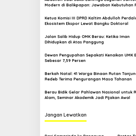
s
Modern di Balikpapan: Jawaban Kebutuhan 
i
Ketua Komisi III DPRD Kaltim Abdulloh Perda
p
Ekosistem Ekspor Lewat Bangku Doktoral
o
Jalan Salib Hidup OMK Berau: Ketika Iman
s
Dihidupkan di Atas Panggung
Dewan Pengupahan Sepakati Kenaikan UMK 
Sebesar 7,59 Persen
Berkah Natal: 41 Warga Binaan Rutan Tanjun
Redeb Terima Pengurangan Masa Tahanan
Berau Bidik Gelar Pahlawan Nasional untuk 
Alam, Seminar Akademik Jadi Pijakan Awal
Jangan Lewatkan
Dari Samarinda ke Panggung
Pentas T