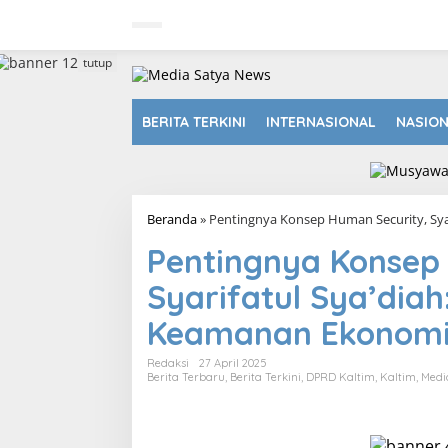
L
e
w
a
tutup
t
i
k
BERITA TERKINI
INTERNASIONAL
NASIO
e
k
o
n
t
Beranda
»
Pentingnya Konsep Human Security, Sya
e
n
Pentingnya Konsep
Syarifatul Sya’dia
Keamanan Ekonomi
Redaksi
27 April 2025
Berita Terbaru
,
Berita Terkini
,
DPRD Kaltim
,
Kaltim
,
Medi