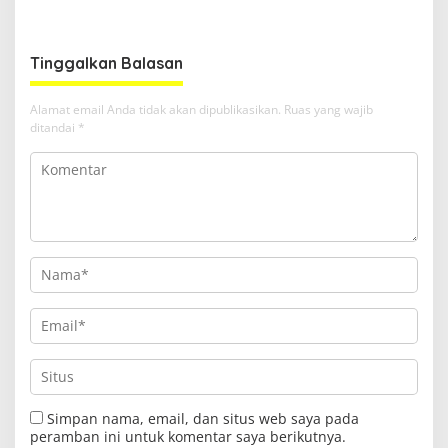
Bangku Doktoral
Ruang Harapan
Tinggalkan Balasan
Alamat email Anda tidak akan dipublikasikan.
Ruas yang wajib
ditandai
*
Simpan nama, email, dan situs web saya pada
peramban ini untuk komentar saya berikutnya.