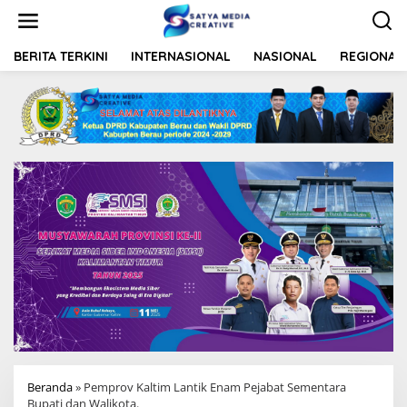
L
e
w
a
BERITA TERKINI
INTERNASIONAL
NASIONAL
REGIONAL
t
i
k
e
k
o
n
t
e
n
Beranda
»
Pemprov Kaltim Lantik Enam Pejabat Sementara
Bupati dan Walikota.