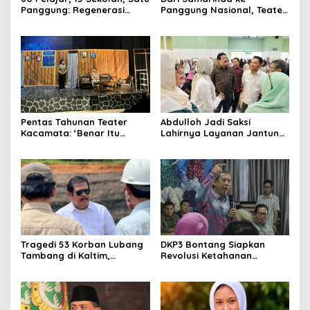
Panggung: Regenerasi
Panggung Nasional, Teater
Teater Kaltim Menemukan
Dahana Bawa Nama
Jalannya
Kalimantan ke FTRN ISI
Yogyakarta
Pentas Tahunan Teater
Abdulloh Jadi Saksi
Kacamata: ‘Benar Itu
Lahirnya Layanan Jantung
Kalah’ Menggugat Luka
Modern di Balikpapan:
Korupsi dan Kemiskinan
Jawaban Kebutuhan
Rakyat
Tragedi 53 Korban Lubang
DKP3 Bontang Siapkan
Tambang di Kaltim,
Revolusi Ketahanan
Abdulloh Desak Perbaikan
Pangan dari Sekolah,
Total Tata Kelola
Smartani Jadi Senjata