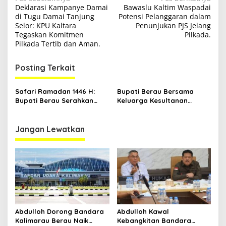
N
Deklarasi Kampanye Damai
Bawaslu Kaltim Waspadai
a
di Tugu Damai Tanjung
Potensi Pelanggaran dalam
v
Selor: KPU Kaltara
Penunjukan PJS Jelang
Tegaskan Komitmen
Pilkada.
i
Pilkada Tertib dan Aman.
g
Posting Terkait
a
s
Safari Ramadan 1446 H:
Bupati Berau Bersama
i
Bupati Berau Serahkan
Keluarga Kesultanan
p
Bantuan untuk Rumah
Gunung Tabur Ziarah ke
Ibadah di Gunung Tabur
Makam Raja Pertama
o
Berau.
Jangan Lewatkan
s
Abdulloh Dorong Bandara
Abdulloh Kawal
Kalimarau Berau Naik
Kebangkitan Bandara