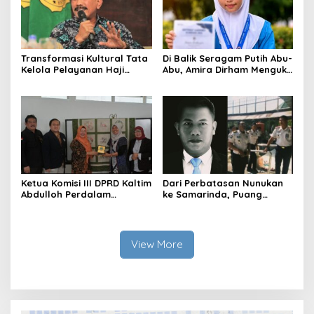
Transformasi Kultural Tata
Di Balik Seragam Putih Abu-
Kelola Pelayanan Haji
Abu, Amira Dirham Mengukir
Indonesia
Prestasi di Ajang Olimpiade
Nasional
Ketua Komisi III DPRD Kaltim
Dari Perbatasan Nunukan
Abdulloh Perdalam
ke Samarinda, Puang
Ekosistem Ekspor Lewat
Dirham Ubah Lapas Jadi
Bangku Doktoral
Ruang Harapan
View More