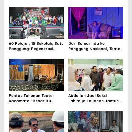
Kelas, Jadi Gerbang Wisata
Tanah Grogot, DPRD Kaltim
Internasional Kaltim
Dorong Keberlanjutan
Proyek Strategis
60 Pelajar, 15 Sekolah, Satu
Dari Samarinda ke
Panggung: Regenerasi
Panggung Nasional, Teater
Teater Kaltim Menemukan
Dahana Bawa Nama
Jalannya
Kalimantan ke FTRN ISI
Yogyakarta
Pentas Tahunan Teater
Abdulloh Jadi Saksi
Kacamata: ‘Benar Itu
Lahirnya Layanan Jantung
Kalah’ Menggugat Luka
Modern di Balikpapan:
Korupsi dan Kemiskinan
Jawaban Kebutuhan
Rakyat