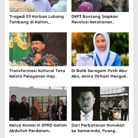
Tragedi 53 Korban Lubang
DKP3 Bontang Siapkan
Tambang di Kaltim,
Revolusi Ketahanan
Abdulloh Desak Perbaikan
Pangan dari Sekolah,
Total Tata Kelola
Smartani Jadi Senjata
Transformasi Kultural Tata
Di Balik Seragam Putih Abu-
Kelola Pelayanan Haji
Abu, Amira Dirham Mengukir
Indonesia
Prestasi di Ajang Olimpiade
Nasional
Ketua Komisi III DPRD Kaltim
Dari Perbatasan Nunukan
Abdulloh Perdalam
ke Samarinda, Puang
Ekosistem Ekspor Lewat
Dirham Ubah Lapas Jadi