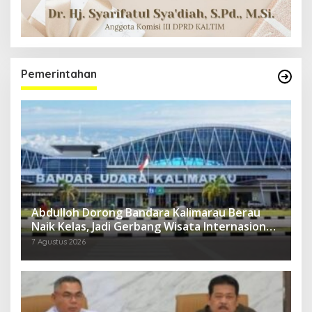
Pemerintahan
Abdulloh Dorong Bandara Kalimarau Berau
Naik Kelas, Jadi Gerbang Wisata Internasional
Kaltim
7 Agustus 2026