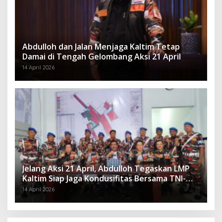
Abdulloh dan Jalan Menjaga Kaltim Tetap
Damai di Tengah Gelombang Aksi 21 April
14 April 2026
Jelang Aksi 21 April, Abdulloh Tegaskan LMP
Kaltim Siap Jaga Kondusifitas Bersama TNI-
Polri
14 April 2026