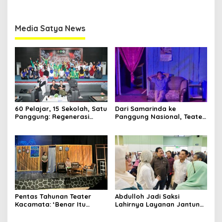
Media Satya News
60 Pelajar, 15 Sekolah, Satu
Dari Samarinda ke
Panggung: Regenerasi
Panggung Nasional, Teater
Teater Kaltim Menemukan
Dahana Bawa Nama
Jalannya
Kalimantan ke FTRN ISI
Yogyakarta
Pentas Tahunan Teater
Abdulloh Jadi Saksi
Kacamata: ‘Benar Itu
Lahirnya Layanan Jantung
Kalah’ Menggugat Luka
Modern di Balikpapan:
Korupsi dan Kemiskinan
Jawaban Kebutuhan