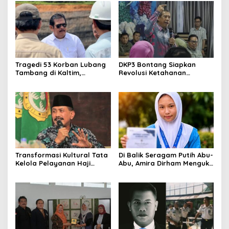
Rakyat
Tragedi 53 Korban Lubang
DKP3 Bontang Siapkan
Tambang di Kaltim,
Revolusi Ketahanan
Abdulloh Desak Perbaikan
Pangan dari Sekolah,
Total Tata Kelola
Smartani Jadi Senjata
Transformasi Kultural Tata
Di Balik Seragam Putih Abu-
Kelola Pelayanan Haji
Abu, Amira Dirham Mengukir
Indonesia
Prestasi di Ajang Olimpiade
Nasional