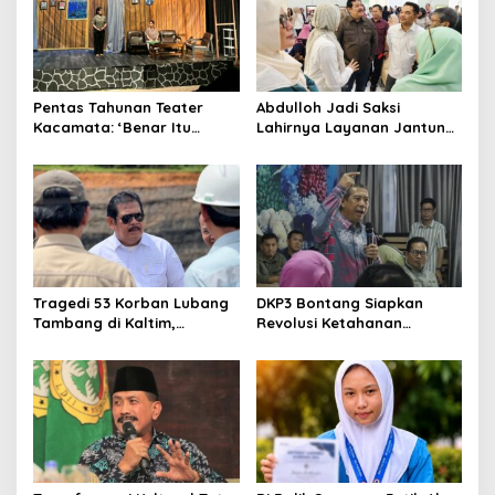
Pentas Tahunan Teater
Abdulloh Jadi Saksi
Kacamata: ‘Benar Itu
Lahirnya Layanan Jantung
Kalah’ Menggugat Luka
Modern di Balikpapan:
Korupsi dan Kemiskinan
Jawaban Kebutuhan
Rakyat
Tragedi 53 Korban Lubang
DKP3 Bontang Siapkan
Tambang di Kaltim,
Revolusi Ketahanan
Abdulloh Desak Perbaikan
Pangan dari Sekolah,
Total Tata Kelola
Smartani Jadi Senjata