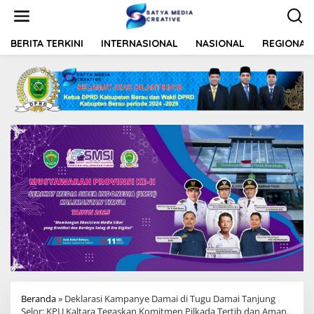
L
e
w
a
BERITA TERKINI
INTERNASIONAL
NASIONAL
REGIONAL
t
i
k
e
k
o
n
t
e
n
Beranda
»
Deklarasi Kampanye Damai di Tugu Damai Tanjung
Selor: KPU Kaltara Tegaskan Komitmen Pilkada Tertib dan Aman.