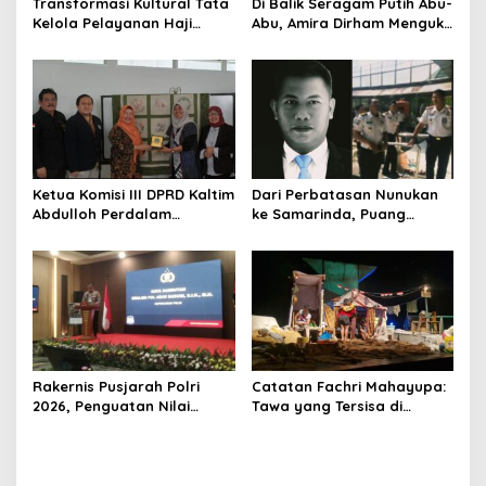
Transformasi Kultural Tata
Di Balik Seragam Putih Abu-
Kelola Pelayanan Haji
Abu, Amira Dirham Mengukir
Indonesia
Prestasi di Ajang Olimpiade
Nasional
Ketua Komisi III DPRD Kaltim
Dari Perbatasan Nunukan
Abdulloh Perdalam
ke Samarinda, Puang
Ekosistem Ekspor Lewat
Dirham Ubah Lapas Jadi
Bangku Doktoral
Ruang Harapan
Rakernis Pusjarah Polri
Catatan Fachri Mahayupa:
2026, Penguatan Nilai
Tawa yang Tersisa di
Sejarah dan Tribrata Jadi
Kolong Jembatan RT Nol
Fokus Utama
RW Nol Teater Mahardika
Samarinda