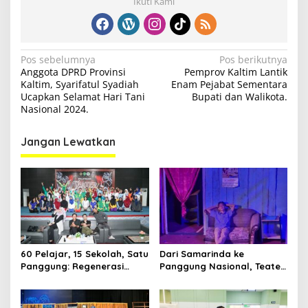
Ikuti Kami
N
Pos sebelumnya
Pos berikutnya
Anggota DPRD Provinsi
Pemprov Kaltim Lantik
a
Kaltim, Syarifatul Syadiah
Enam Pejabat Sementara
v
Ucapkan Selamat Hari Tani
Bupati dan Walikota.
Nasional 2024.
i
g
Jangan Lewatkan
a
s
i
p
o
s
60 Pelajar, 15 Sekolah, Satu
Dari Samarinda ke
Panggung: Regenerasi
Panggung Nasional, Teater
Teater Kaltim Menemukan
Dahana Bawa Nama
Jalannya
Kalimantan ke FTRN ISI
Yogyakarta