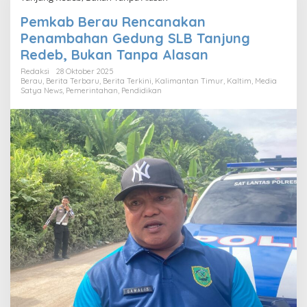
Pemkab Berau Rencanakan
Penambahan Gedung SLB Tanjung
Redeb, Bukan Tanpa Alasan
Redaksi
28 Oktober 2025
Berau
,
Berita Terbaru
,
Berita Terkini
,
Kalimantan Timur
,
Kaltim
,
Media
Satya News
,
Pemerintahan
,
Pendidikan