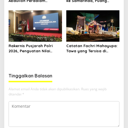
Abdulloh Perdalam
ke Samarinda, Puang
Ekosistem Ekspor Lewat
Dirham Ubah Lapas Jadi
Bangku Doktoral
Ruang Harapan
Rakernis Pusjarah Polri
Catatan Fachri Mahayupa:
2026, Penguatan Nilai
Tawa yang Tersisa di
Sejarah dan Tribrata Jadi
Kolong Jembatan RT Nol
Fokus Utama
RW Nol Teater Mahardika
Samarinda
Tinggalkan Balasan
Alamat email Anda tidak akan dipublikasikan.
Ruas yang wajib
ditandai
*