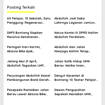
i
g
Posting Terkait
a
s
60 Pelajar, 15 Sekolah, Satu
Abdulloh Jadi Saksi
Panggung: Regenerasi
Lahirnya Layanan Jantung
i
Teater Kaltim Menemukan
Modern di Balikpapan:
p
Jalannya
Jawaban Kebutuhan
DKP3 Bontang Siapkan
Ketua Komisi III DPRD Kaltim
Rakyat
Revolusi Ketahanan
Abdulloh Perdalam
o
Pangan dari Sekolah,
Ekosistem Ekspor Lewat
s
Smartani Jadi Senjata
Bangku Doktoral
Peringati Hari Kartini,
Abdulloh dan Jalan
Abissia Bike Ajak
Menjaga Kaltim Tetap
Perempuan Berau Gowes
Damai di Tengah
Sambil Berkebaya
Gelombang Aksi 21 April
Jelang Aksi 21 April,
Jalan Salib Hidup OMK
Abdulloh Tegaskan LMP
Berau: Ketika Iman
Kaltim Siap Jaga
Dihidupkan di Atas
Kondusifitas Bersama TNI-
Panggung
Perjuangan Abdulloh Kawal
Denyut Kesenian di
Polri
Pembangunan Bank Darah
Bontang: 10 Teater Pelajar
RSUD Kanujoso Balikpapan:
Kaltim dan Perayaan
Kesehatan Warga Utama
Proses Bernama AKSARA
Pesepeda Ramaikan Jalan
Dewan Pengupahan
Berau Lewat Abissia Bike
Sepakati Kenaikan UMK
Gelar Berau Night Ride
Berau Sebesar 7,59 Persen