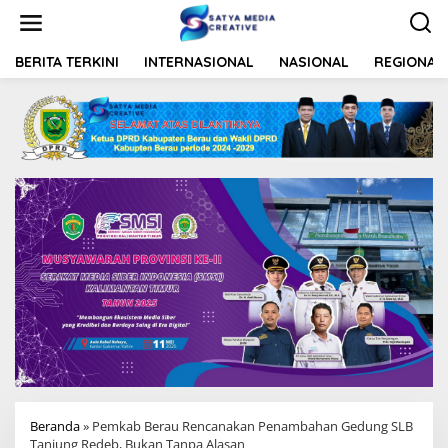
L
e
w
a
BERITA TERKINI
INTERNASIONAL
NASIONAL
REGIONAL
t
i
k
e
k
o
n
t
e
n
Beranda
»
Pemkab Berau Rencanakan Penambahan Gedung SLB
Tanjung Redeb, Bukan Tanpa Alasan