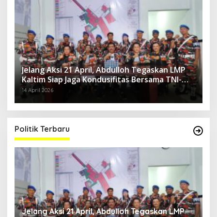
Jelang Aksi 21 April, Abdulloh Tegaskan LMP
Kaltim Siap Jaga Kondusifitas Bersama TNI-
Polri
14 April 2026
Politik Terbaru
Jelang Aksi 21 April, Abdulloh Tegaskan LMP
R