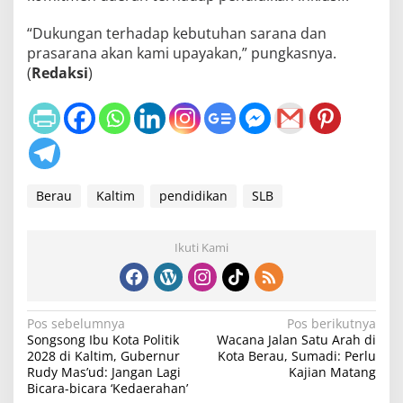
“Dukungan terhadap kebutuhan sarana dan
prasarana akan kami upayakan,” pungkasnya.
(
Redaksi
)
Berau
Kaltim
pendidikan
SLB
Ikuti Kami
N
Pos sebelumnya
Pos berikutnya
Songsong Ibu Kota Politik
Wacana Jalan Satu Arah di
a
2028 di Kaltim, Gubernur
Kota Berau, Sumadi: Perlu
v
Rudy Mas’ud: Jangan Lagi
Kajian Matang
Bicara-bicara ‘Kedaerahan’