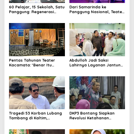
60 Pelajar, 15 Sekolah, Satu
Dari Samarinda ke
Panggung: Regenerasi
Panggung Nasional, Teater
Teater Kaltim Menemukan
Dahana Bawa Nama
Jalannya
Kalimantan ke FTRN ISI
Yogyakarta
Pentas Tahunan Teater
Abdulloh Jadi Saksi
Kacamata: ‘Benar Itu
Lahirnya Layanan Jantung
Kalah’ Menggugat Luka
Modern di Balikpapan:
Korupsi dan Kemiskinan
Jawaban Kebutuhan
Rakyat
Tragedi 53 Korban Lubang
DKP3 Bontang Siapkan
Tambang di Kaltim,
Revolusi Ketahanan
Abdulloh Desak Perbaikan
Pangan dari Sekolah,
Total Tata Kelola
Smartani Jadi Senjata