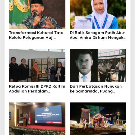
Transformasi Kultural Tata
Di Balik Seragam Putih Abu-
Kelola Pelayanan Haji
Abu, Amira Dirham Mengukir
Indonesia
Prestasi di Ajang Olimpiade
Nasional
Ketua Komisi III DPRD Kaltim
Dari Perbatasan Nunukan
Abdulloh Perdalam
ke Samarinda, Puang
Ekosistem Ekspor Lewat
Dirham Ubah Lapas Jadi
Bangku Doktoral
Ruang Harapan