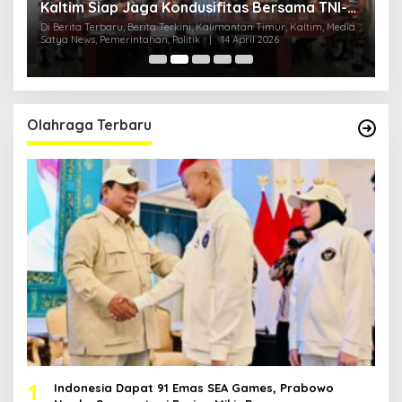
Kaltim Siap Jaga Kondusifitas Bersama TNI-
B
Polri
H
ia
Di Berita Terbaru, Berita Terkini, Kalimantan Timur, Kaltim, Media
Di
Satya News, Pemerintahan, Politik
|
14 April 2026
Ka
Pol
Olahraga Terbaru
1
Indonesia Dapat 91 Emas SEA Games, Prabowo