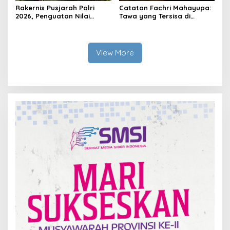
Rakernis Pusjarah Polri
Catatan Fachri Mahayupa:
2026, Penguatan Nilai
Tawa yang Tersisa di
Sejarah dan Tribrata Jadi
Kolong Jembatan RT Nol
Fokus Utama
RW Nol Teater Mahardika
Samarinda
View More