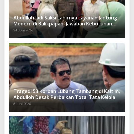
Abdulloh Jadi Saksi Lahirnya Layanan Jantung
Modern di Balikpapan: Jawaban Kebutuhan
Rakyat
24 Juni 2026
Tragedi 53 Korban Lubang Tambang di Kaltim,
Abdulloh Desak Perbaikan Total Tata Kelola
8 Juni 2026