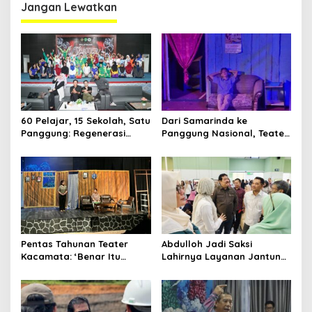
Jangan Lewatkan
60 Pelajar, 15 Sekolah, Satu
Dari Samarinda ke
Panggung: Regenerasi
Panggung Nasional, Teater
Teater Kaltim Menemukan
Dahana Bawa Nama
Jalannya
Kalimantan ke FTRN ISI
Yogyakarta
Pentas Tahunan Teater
Abdulloh Jadi Saksi
Kacamata: ‘Benar Itu
Lahirnya Layanan Jantung
Kalah’ Menggugat Luka
Modern di Balikpapan:
Korupsi dan Kemiskinan
Jawaban Kebutuhan
Rakyat