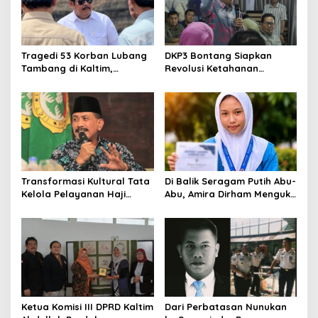
Tragedi 53 Korban Lubang
DKP3 Bontang Siapkan
Tambang di Kaltim,
Revolusi Ketahanan
Abdulloh Desak Perbaikan
Pangan dari Sekolah,
Total Tata Kelola
Smartani Jadi Senjata
Transformasi Kultural Tata
Di Balik Seragam Putih Abu-
Kelola Pelayanan Haji
Abu, Amira Dirham Mengukir
Indonesia
Prestasi di Ajang Olimpiade
Nasional
Ketua Komisi III DPRD Kaltim
Dari Perbatasan Nunukan