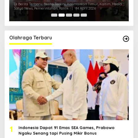
Polri
H
ia
Di Berita Terbaru, Berita Terkini, Kalimantan Timur, Kaltim, Media
Di
Satya News, Pemerintahan, Politik
|
14 April 2026
Ka
Pol
Olahraga Terbaru
1
Indonesia Dapat 91 Emas SEA Games, Prabowo
Ngaku Senang tapi Pusing Mikir Bonus