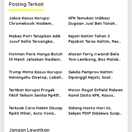
g
Posting Terkait
a
s
Jaksa Kasus Korupsi
KPK Temukan Indikasi
Chromebook: Nadiem
Dugaan Jual Beli Tanah
i
Terima Rp809 Miliar
Negara di Balik Proyek
p
Whoosh
Mabes Polri Tetapkan Adik
Kejati Kaltim Tahan 2
Jusuf Kalla Tersangka
Pejabat Teras Kaltim, Resmi
o
Korupsi Rp 1,3 Triliun
Tersangka Kasus Hibah
s
Rp100 Miliar DBON
Hotman Paris Hanya Butuh
Alasan Ferry Irwandi Bela
10 Menit Jelaskan Nadiem
Tom Lembong, Bos Malaka
Makarim tak Bersalah di
Project: Beliau Bukan
Depan Prabowo
Maling
Trump Minta Kasus Korupsi
Sekda Pemprov Kaltim
Netanyahu Disetop, Labeli
Dipanggil Kejati, Soal
PM Israel Pahlawan Besar
Dugaan Korupsi Dana
Hibah DBON Rp100 Miliar
Terlibat Korupsi Proyek
Motor Royal Enfield Ridwan
Fiktif Telkom Senilai Rp431
Kamil Disita KPK, Kasus
M, Legislator Kaltim
Korupsi BJB Menuju Titik
Ditahan Kejati DKI Jakarta
Terang
Terkuak Cara Hakim Disuap
Sidang Hasto Hari Ini,
Rp60 Miliar, Auto Vonis
Sekjen PDIP Didakwa Suap
Lepas Terdakwa Korupsi
Harun Masiku dan Rintangi
Ekspor Minyak Goreng
Penyidikan KPK
Jangan Lewatkan