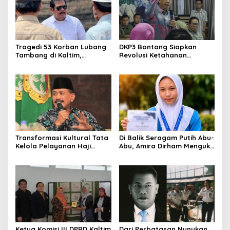
Tragedi 53 Korban Lubang
DKP3 Bontang Siapkan
Tambang di Kaltim,
Revolusi Ketahanan
Abdulloh Desak Perbaikan
Pangan dari Sekolah,
Total Tata Kelola
Smartani Jadi Senjata
Transformasi Kultural Tata
Di Balik Seragam Putih Abu-
Kelola Pelayanan Haji
Abu, Amira Dirham Mengukir
Indonesia
Prestasi di Ajang Olimpiade
Nasional
Ketua Komisi III DPRD Kaltim
Dari Perbatasan Nunukan