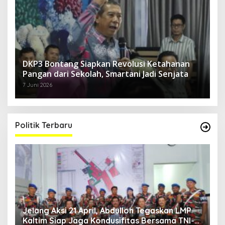
DKP3 Bontang Siapkan Revolusi Ketahanan
Pangan dari Sekolah, Smartani Jadi Senjata
7 Juni 2026
Politik Terbaru
Jelang Aksi 21 April, Abdulloh Tegaskan LMP
R
Kaltim Siap Jaga Kondusifitas Bersama TNI-
B