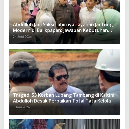
Abdulloh Jadi Saksi Lahirnya Layanan Jantung
Modern di Balikpapan: Jawaban Kebutuhan
Rakyat
24 Juni 2026
Tragedi 53 Korban Lubang Tambang di Kaltim,
Abdulloh Desak Perbaikan Total Tata Kelola
8 Juni 2026