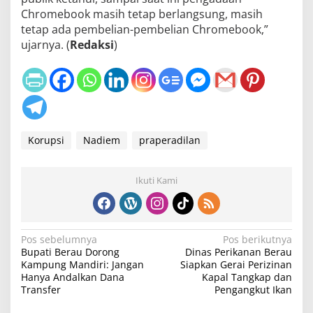
Chromebook masih tetap berlangsung, masih
tetap ada pembelian-pembelian Chromebook,”
ujarnya. (
Redaksi
)
Korupsi
Nadiem
praperadilan
Ikuti Kami
N
Pos sebelumnya
Pos berikutnya
Bupati Berau Dorong
Dinas Perikanan Berau
a
Kampung Mandiri: Jangan
Siapkan Gerai Perizinan
v
Hanya Andalkan Dana
Kapal Tangkap dan
Transfer
Pengangkut Ikan
i