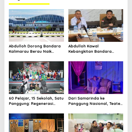
Abdulloh Dorong Bandara
Abdulloh Kawal
Kalimarau Berau Naik
Kebangkitan Bandara
Kelas, Jadi Gerbang Wisata
Tanah Grogot, DPRD Kaltim
Internasional Kaltim
Dorong Keberlanjutan
Proyek Strategis
60 Pelajar, 15 Sekolah, Satu
Dari Samarinda ke
Panggung: Regenerasi
Panggung Nasional, Teater
Teater Kaltim Menemukan
Dahana Bawa Nama
Jalannya
Kalimantan ke FTRN ISI
Yogyakarta