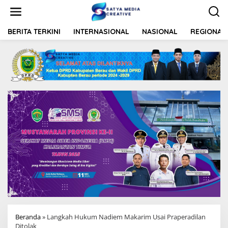
L
e
w
a
BERITA TERKINI
INTERNASIONAL
NASIONAL
REGIONAL
t
i
k
e
k
o
n
t
e
n
Beranda
»
Langkah Hukum Nadiem Makarim Usai Praperadilan
Ditolak