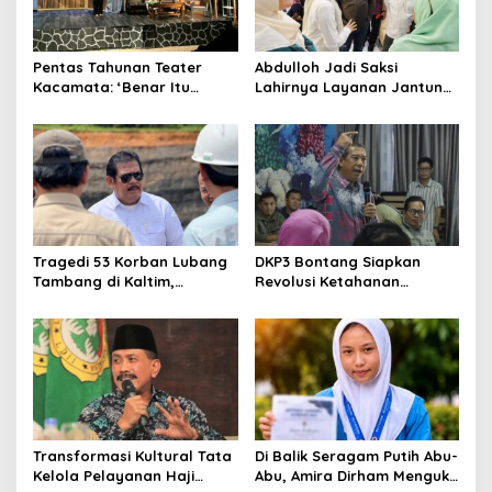
Pentas Tahunan Teater
Abdulloh Jadi Saksi
Kacamata: ‘Benar Itu
Lahirnya Layanan Jantung
Kalah’ Menggugat Luka
Modern di Balikpapan:
Korupsi dan Kemiskinan
Jawaban Kebutuhan
Rakyat
Tragedi 53 Korban Lubang
DKP3 Bontang Siapkan
Tambang di Kaltim,
Revolusi Ketahanan
Abdulloh Desak Perbaikan
Pangan dari Sekolah,
Total Tata Kelola
Smartani Jadi Senjata
Transformasi Kultural Tata
Di Balik Seragam Putih Abu-
Kelola Pelayanan Haji
Abu, Amira Dirham Mengukir