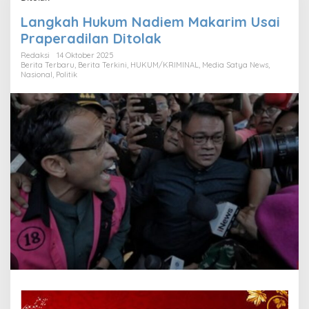
Langkah Hukum Nadiem Makarim Usai
Praperadilan Ditolak
Redaksi
14 Oktober 2025
Berita Terbaru
,
Berita Terkini
,
HUKUM/KRIMINAL
,
Media Satya News
,
Nasional
,
Politik