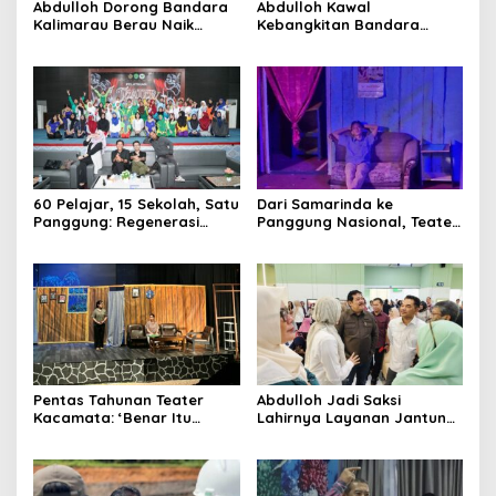
Abdulloh Dorong Bandara
Abdulloh Kawal
Kalimarau Berau Naik
Kebangkitan Bandara
Kelas, Jadi Gerbang Wisata
Tanah Grogot, DPRD Kaltim
Internasional Kaltim
Dorong Keberlanjutan
Proyek Strategis
60 Pelajar, 15 Sekolah, Satu
Dari Samarinda ke
Panggung: Regenerasi
Panggung Nasional, Teater
Teater Kaltim Menemukan
Dahana Bawa Nama
Jalannya
Kalimantan ke FTRN ISI
Yogyakarta
Pentas Tahunan Teater
Abdulloh Jadi Saksi
Kacamata: ‘Benar Itu
Lahirnya Layanan Jantung
Kalah’ Menggugat Luka
Modern di Balikpapan:
Korupsi dan Kemiskinan
Jawaban Kebutuhan
Rakyat