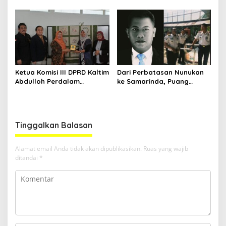
Indonesia
Prestasi di Ajang Olimpiade
Nasional
Ketua Komisi III DPRD Kaltim
Dari Perbatasan Nunukan
Abdulloh Perdalam
ke Samarinda, Puang
Ekosistem Ekspor Lewat
Dirham Ubah Lapas Jadi
Bangku Doktoral
Ruang Harapan
Tinggalkan Balasan
Alamat email Anda tidak akan dipublikasikan.
Ruas yang wajib
ditandai
*