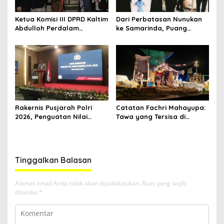
Ketua Komisi III DPRD Kaltim
Dari Perbatasan Nunukan
Abdulloh Perdalam
ke Samarinda, Puang
Ekosistem Ekspor Lewat
Dirham Ubah Lapas Jadi
Bangku Doktoral
Ruang Harapan
Rakernis Pusjarah Polri
Catatan Fachri Mahayupa:
2026, Penguatan Nilai
Tawa yang Tersisa di
Sejarah dan Tribrata Jadi
Kolong Jembatan RT Nol
Fokus Utama
RW Nol Teater Mahardika
Samarinda
Tinggalkan Balasan
Alamat email Anda tidak akan dipublikasikan.
Ruas yang wajib
ditandai
*