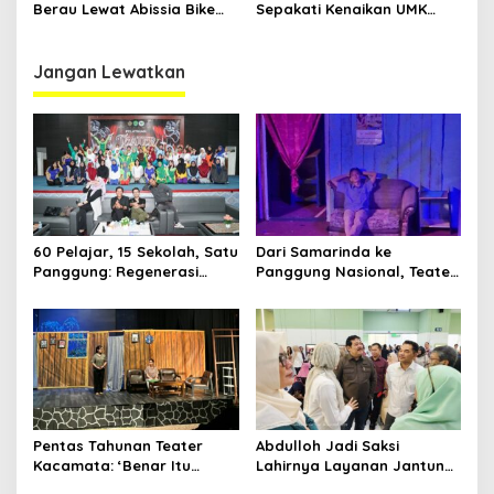
Berau Lewat Abissia Bike
Sepakati Kenaikan UMK
Gelar Berau Night Ride
Berau Sebesar 7,59 Persen
Jangan Lewatkan
60 Pelajar, 15 Sekolah, Satu
Dari Samarinda ke
Panggung: Regenerasi
Panggung Nasional, Teater
Teater Kaltim Menemukan
Dahana Bawa Nama
Jalannya
Kalimantan ke FTRN ISI
Yogyakarta
Pentas Tahunan Teater
Abdulloh Jadi Saksi
Kacamata: ‘Benar Itu
Lahirnya Layanan Jantung
Kalah’ Menggugat Luka
Modern di Balikpapan: