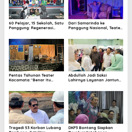
60 Pelajar, 15 Sekolah, Satu
Dari Samarinda ke
Panggung: Regenerasi
Panggung Nasional, Teater
Teater Kaltim Menemukan
Dahana Bawa Nama
Jalannya
Kalimantan ke FTRN ISI
Yogyakarta
Pentas Tahunan Teater
Abdulloh Jadi Saksi
Kacamata: ‘Benar Itu
Lahirnya Layanan Jantung
Kalah’ Menggugat Luka
Modern di Balikpapan:
Korupsi dan Kemiskinan
Jawaban Kebutuhan
Rakyat
Tragedi 53 Korban Lubang
DKP3 Bontang Siapkan