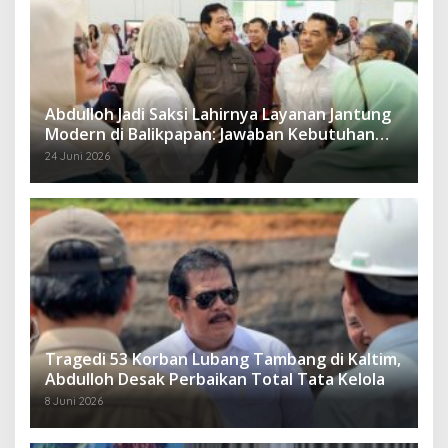
Abdulloh Jadi Saksi Lahirnya Layanan Jantung
Modern di Balikpapan: Jawaban Kebutuhan
Rakyat
24 Juni 2026
Tragedi 53 Korban Lubang Tambang di Kaltim,
Abdulloh Desak Perbaikan Total Tata Kelola
8 Juni 2026