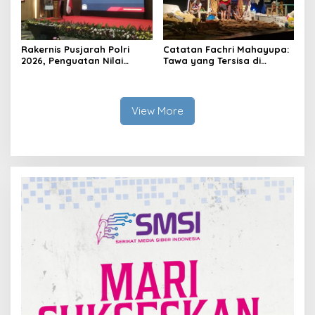
Rakernis Pusjarah Polri
Catatan Fachri Mahayupa:
2026, Penguatan Nilai
Tawa yang Tersisa di
Sejarah dan Tribrata Jadi
Kolong Jembatan RT Nol
Fokus Utama
RW Nol Teater Mahardika
Samarinda
View More