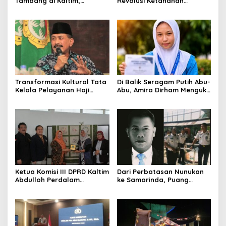
Tambang di Kaltim,
Revolusi Ketahanan
Abdulloh Desak Perbaikan
Pangan dari Sekolah,
Total Tata Kelola
Smartani Jadi Senjata
Transformasi Kultural Tata
Di Balik Seragam Putih Abu-
Kelola Pelayanan Haji
Abu, Amira Dirham Mengukir
Indonesia
Prestasi di Ajang Olimpiade
Nasional
Ketua Komisi III DPRD Kaltim
Dari Perbatasan Nunukan
Abdulloh Perdalam
ke Samarinda, Puang
Ekosistem Ekspor Lewat
Dirham Ubah Lapas Jadi
Bangku Doktoral
Ruang Harapan