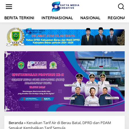
L
e
w
a
BERITA TERKINI
INTERNASIONAL
NASIONAL
REGIONAL
t
i
k
e
k
o
n
t
e
n
Beranda
»
Kenaikan Tarif Air di Berau Batal, DPRD dan PDAM
Sepakat Kembalikan Tarif Semula