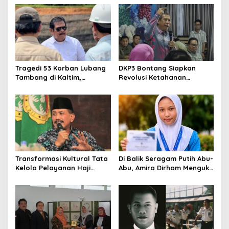
Korupsi dan Kemiskinan
Jawaban Kebutuhan
Rakyat
Tragedi 53 Korban Lubang
DKP3 Bontang Siapkan
Tambang di Kaltim,
Revolusi Ketahanan
Clo
Abdulloh Desak Perbaikan
Pangan dari Sekolah,
this
Media Satya News
Total Tata Kelola
Smartani Jadi Senjata
mod
Masukkan Email Anda Untuk Mendapatkan Berita
Terupdate MEDIASATYA.CO.ID
johnsmith@example.com
Your
Transformasi Kultural Tata
Di Balik Seragam Putih Abu-
email
Kelola Pelayanan Haji
Abu, Amira Dirham Mengukir
Submit
Indonesia
Prestasi di Ajang Olimpiade
Nasional