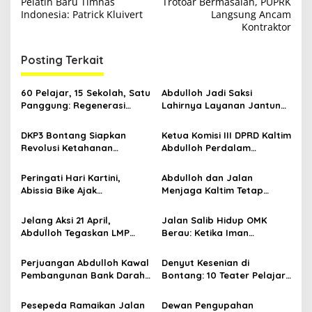
v
Pelatih Baru Timnas
Trotoar Bermasalah, PUPRK
Indonesia: Patrick Kluivert
Langsung Ancam
i
Kontraktor
g
Posting Terkait
a
s
60 Pelajar, 15 Sekolah, Satu
Abdulloh Jadi Saksi
i
Panggung: Regenerasi
Lahirnya Layanan Jantung
p
Teater Kaltim Menemukan
Modern di Balikpapan:
Jalannya
Jawaban Kebutuhan
DKP3 Bontang Siapkan
Ketua Komisi III DPRD Kaltim
o
Rakyat
Revolusi Ketahanan
Abdulloh Perdalam
s
Pangan dari Sekolah,
Ekosistem Ekspor Lewat
Smartani Jadi Senjata
Bangku Doktoral
Peringati Hari Kartini,
Abdulloh dan Jalan
Abissia Bike Ajak
Menjaga Kaltim Tetap
Perempuan Berau Gowes
Damai di Tengah
Sambil Berkebaya
Gelombang Aksi 21 April
Jelang Aksi 21 April,
Jalan Salib Hidup OMK
Abdulloh Tegaskan LMP
Berau: Ketika Iman
Kaltim Siap Jaga
Dihidupkan di Atas
Kondusifitas Bersama TNI-
Panggung
Perjuangan Abdulloh Kawal
Denyut Kesenian di
Polri
Pembangunan Bank Darah
Bontang: 10 Teater Pelajar
RSUD Kanujoso Balikpapan:
Kaltim dan Perayaan
Kesehatan Warga Utama
Proses Bernama AKSARA
Pesepeda Ramaikan Jalan
Dewan Pengupahan