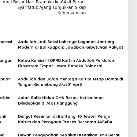
Apel Besar Hari Pramuka ke-64 di Berau,
Syarifatul: Ajang Tunjukkan Sikap
Kebersamaan
nerasi
Abdulloh Jadi Saksi Lahirnya Layanan Jantung
Modern di Balikpapan: Jawaban Kebutuhan Rakyat
Pangan
Ketua Komisi III DPRD Kaltim Abdulloh Perdalam
Ekosistem Ekspor Lewat Bangku Doktoral
empuan
Abdulloh dan Jalan Menjaga Kaltim Tetap Damai di
Tengah Gelombang Aksi 21 April
Kaltim
Jalan Salib Hidup OMK Berau: Ketika Iman
Dihidupkan di Atas Panggung
ank
Denyut Kesenian di Bontang: 10 Teater Pelajar
n
Kaltim dan Perayaan Proses Bernama AKSARA
sia
Dewan Pengupahan Sepakati Kenaikan UMK Berau