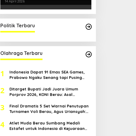
Kondusifitas Bersama TNI-Polri
14 April 2026
Politik Terbaru
Olahraga Terbaru
1
Indonesia Dapat 91 Emas SEA Games,
Prabowo Ngaku Senang tapi Pusing
Mikir Bonus
2
Ditarget Bupati Jadi Juara Umum
Porprov 2026, KONI Berau: Asal
Anggaran Mendukung
3
Final Dramatis 5 Set Warnai Penutupan
Turnamen Voli Berau, Agus Uriansyah:
Mental Atlet Kita Luar Biasa
4
Atlet Muda Berau Sumbang Medali
Estafet untuk Indonesia di Kejuaraan
Atletik Asia Tenggara