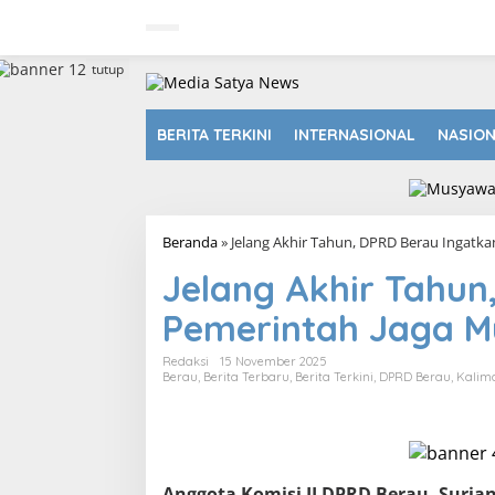
L
e
w
a
tutup
t
i
k
BERITA TERKINI
INTERNASIONAL
NASIO
e
k
o
n
t
Beranda
»
Jelang Akhir Tahun, DPRD Berau Ingat
e
n
Jelang Akhir Tahun
Pemerintah Jaga 
Redaksi
15 November 2025
Berau
,
Berita Terbaru
,
Berita Terkini
,
DPRD Berau
,
Kalim
Anggota Komisi II DPRD Berau, Suria