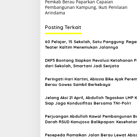
Pemkab Berau Paparkan Capaian
a
Pembangunan Kampung, Ikuti Penilaian
v
Arindama
i
Posting Terkait
g
a
60 Pelajar, 15 Sekolah, Satu Panggung: Rege
s
Teater Kaltim Menemukan Jalannya
i
DKP3 Bontang Siapkan Revolusi Ketahanan 
p
dari Sekolah, Smartani Jadi Senjata
o
Peringati Hari Kartini, Abissia Bike Ajak Per
s
Berau Gowes Sambil Berkebaya
Jelang Aksi 21 April, Abdulloh Tegaskan LMP 
Siap Jaga Kondusifitas Bersama TNI-Polri
Perjuangan Abdulloh Kawal Pembangunan B
Darah RSUD Kanujoso Balikpapan: Kesehata
Warga Utama
Pesepeda Ramaikan Jalan Berau Lewat Abis