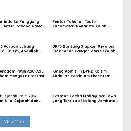
arinda ke Panggung
Pentas Tahunan Teater
, Teater Dahana Bawa
Kacamata: ‘Benar Itu Kalah’
imantan ke FTRN ISI
Menggugat Luka Korupsi dan
rta
Kemiskinan
53 Korban Lubang
DKP3 Bontang Siapkan Revolusi
di Kaltim, Abdulloh
Ketahanan Pangan dari Sekolah,
rbaikan Total Tata
Smartani Jadi Senjata
 Seragam Putih Abu-Abu,
Ketua Komisi III DPRD Kaltim
rham Mengukir Prestasi
Abdulloh Perdalam Ekosistem
 Olimpiade Nasional
Ekspor Lewat Bangku Doktoral
Pusjarah Polri 2026,
Catatan Fachri Mahayupa: Tawa
n Nilai Sejarah dan
yang Tersisa di Kolong Jembatan
 Jadi Fokus Utama
RT Nol RW Nol Teater Mahardika
Samarinda
View More