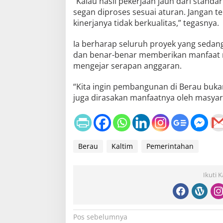
“Kalau hasil pekerjaan jauh dari standar
segan diproses sesuai aturan. Jangan t
kinerjanya tidak berkualitas,” tegasnya.
Ia berharap seluruh proyek yang sedang
dan benar-benar memberikan manfaat n
mengejar serapan anggaran.
“Kita ingin pembangunan di Berau bukan 
juga dirasakan manfaatnya oleh masyara
Berau
Kaltim
Pemerintahan
Ikuti 
N
Pos sebelumnya