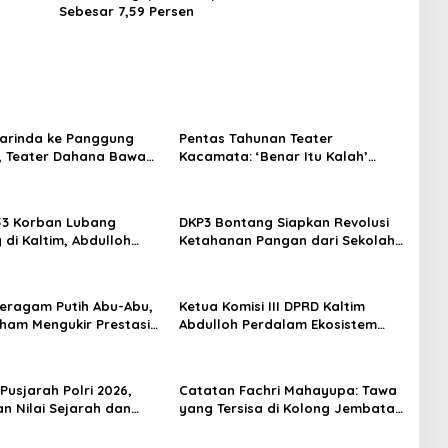
Sebesar 7,59 Persen
arinda ke Panggung
Pentas Tahunan Teater
, Teater Dahana Bawa
Kacamata: ‘Benar Itu Kalah’
imantan ke FTRN ISI
Menggugat Luka Korupsi dan
rta
Kemiskinan
53 Korban Lubang
DKP3 Bontang Siapkan Revolusi
di Kaltim, Abdulloh
Ketahanan Pangan dari Sekolah,
rbaikan Total Tata
Smartani Jadi Senjata
 Seragam Putih Abu-Abu,
Ketua Komisi III DPRD Kaltim
rham Mengukir Prestasi
Abdulloh Perdalam Ekosistem
 Olimpiade Nasional
Ekspor Lewat Bangku Doktoral
Pusjarah Polri 2026,
Catatan Fachri Mahayupa: Tawa
n Nilai Sejarah dan
yang Tersisa di Kolong Jembatan
 Jadi Fokus Utama
RT Nol RW Nol Teater Mahardika
Samarinda