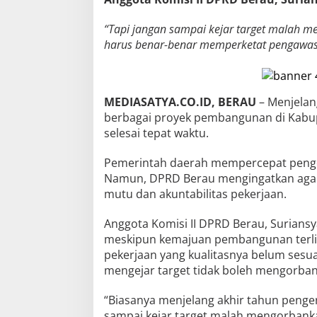
“Tapi jangan sampai kejar target malah 
harus benar-benar memperketat pengawas
MEDIASATYA.CO.ID, BERAU
– Menjelan
berbagai proyek pembangunan di Kabup
selesai tepat waktu.
Pemerintah daerah mempercepat pengerja
Namun, DPRD Berau mengingatkan agar
mutu dan akuntabilitas pekerjaan.
Anggota Komisi II DPRD Berau, Surian
meskipun kemajuan pembangunan terlih
pekerjaan yang kualitasnya belum sesu
mengejar target tidak boleh mengorban
“Biasanya menjelang akhir tahun penger
sampai kejar target malah mengorbank