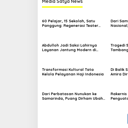
Media Satya News
60 Pelajar, 15 Sekolah, Satu
Dari Sam
Panggung: Regenerasi Teater
Nasional
Kaltim Menemukan Jalannya
Nama Kal
Yogyaka
Abdulloh Jadi Saksi Lahirnya
Tragedi 
Layanan Jantung Modern di
Tambang 
Balikpapan: Jawaban Kebutuhan
Desak Pe
Rakyat
Kelola
Transformasi Kultural Tata
Di Balik
Kelola Pelayanan Haji Indonesia
Amira Di
di Ajang
Dari Perbatasan Nunukan ke
Rakernis 
Samarinda, Puang Dirham Ubah
Penguata
Lapas Jadi Ruang Harapan
Tribrata