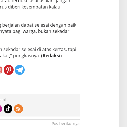
 atau terbukti asal-asalan, jangan
erus diberi kesempatan kalau
 berjalan dapat selesai dengan baik
yata bagi warga, bukan sekadar
sekadar selesai di atas kertas, tapi
kat,” pungkasnya. (
Redaksi
)
Kami
Pos berikutnya