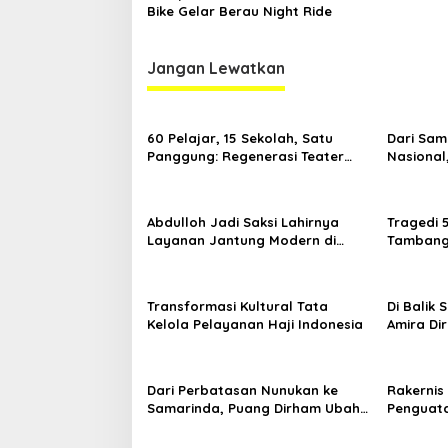
Bike Gelar Berau Night Ride
Jangan Lewatkan
60 Pelajar, 15 Sekolah, Satu
Dari Sam
Panggung: Regenerasi Teater
Nasional
Kaltim Menemukan Jalannya
Nama Kal
Yogyaka
Abdulloh Jadi Saksi Lahirnya
Tragedi 
Layanan Jantung Modern di
Tambang 
Balikpapan: Jawaban Kebutuhan
Desak Pe
Rakyat
Kelola
Transformasi Kultural Tata
Di Balik
Kelola Pelayanan Haji Indonesia
Amira Di
di Ajang
Dari Perbatasan Nunukan ke
Rakernis 
Samarinda, Puang Dirham Ubah
Penguata
Lapas Jadi Ruang Harapan
Tribrata