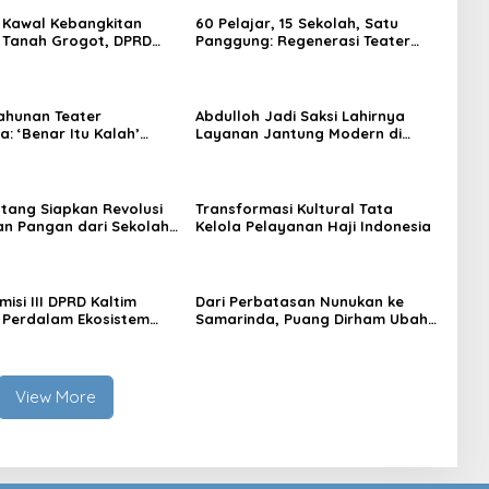
 Kawal Kebangkitan
60 Pelajar, 15 Sekolah, Satu
 Tanah Grogot, DPRD
Panggung: Regenerasi Teater
orong Keberlanjutan
Kaltim Menemukan Jalannya
trategis
ahunan Teater
Abdulloh Jadi Saksi Lahirnya
: ‘Benar Itu Kalah’
Layanan Jantung Modern di
t Luka Korupsi dan
Balikpapan: Jawaban Kebutuhan
an
Rakyat
tang Siapkan Revolusi
Transformasi Kultural Tata
n Pangan dari Sekolah,
Kelola Pelayanan Haji Indonesia
 Jadi Senjata
isi III DPRD Kaltim
Dari Perbatasan Nunukan ke
 Perdalam Ekosistem
Samarinda, Puang Dirham Ubah
ewat Bangku Doktoral
Lapas Jadi Ruang Harapan
View More