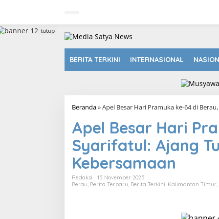
L
e
w
a
tutup
t
i
k
BERITA TERKINI
INTERNASIONAL
NASIO
e
k
o
n
t
Beranda
»
Apel Besar Hari Pramuka ke-64 di Berau
e
n
Apel Besar Hari Pr
Syarifatul: Ajang T
Kebersamaan
Redaksi
15 November 2025
Berau
,
Berita Terbaru
,
Berita Terkini
,
Kalimantan Timur
,