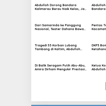
Abdulloh Dorong Bandara
Abdulloh
Kalimarau Berau Naik Kelas, Jadi
Bandara
Gerbang Wisata Internasional
Kaltim D
Kaltim
Proyek S
Dari Samarinda ke Panggung
Pentas T
Nasional, Teater Dahana Bawa
Kacamata
Nama Kalimantan ke FTRN ISI
Mengguga
Yogyakarta
Kemiskin
Tragedi 53 Korban Lubang
DKP3 Bon
Tambang di Kaltim, Abdulloh
Ketahana
Desak Perbaikan Total Tata
Smartani
Kelola
Di Balik Seragam Putih Abu-Abu,
Ketua Kom
Amira Dirham Mengukir Prestasi
Abdulloh
di Ajang Olimpiade Nasional
Ekspor L