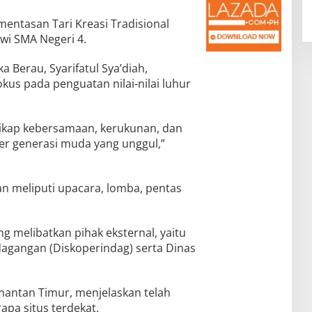
ntasan Tari Kreasi Tradisional
wi SMA Negeri 4.
 Berau, Syarifatul Sya’diah,
us pada penguatan nilai-nilai luhur
sikap kebersamaan, kerukunan, dan
er generasi muda yang unggul,”
n meliputi upacara, lomba, pentas
yang melibatkan pihak eksternal, yaitu
dagangan (Diskoperindag) serta Dinas
mantan Timur, menjelaskan telah
pa situs terdekat.