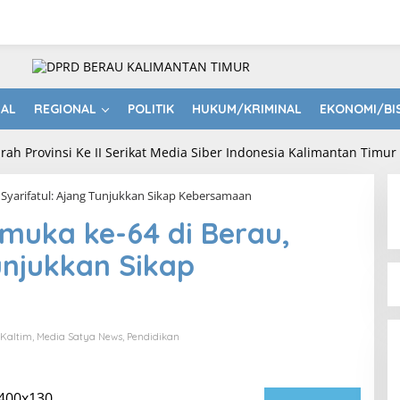
NAL
REGIONAL
POLITIK
HUKUM/KRIMINAL
EKONOMI/BI
, Syarifatul: Ajang Tunjukkan Sikap Kebersamaan
amuka ke-64 di Berau,
unjukkan Sikap
Kaltim
,
Media Satya News
,
Pendidikan