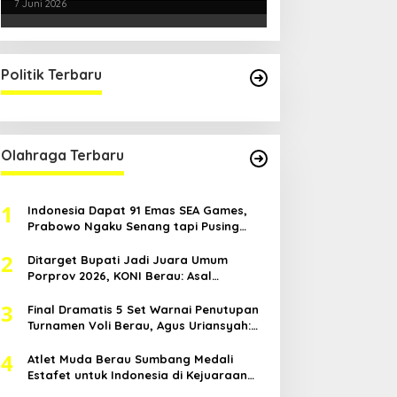
Smartani Jadi Senjata
7 Juni 2026
Politik Terbaru
Olahraga Terbaru
1
Indonesia Dapat 91 Emas SEA Games,
Prabowo Ngaku Senang tapi Pusing
Mikir Bonus
2
Ditarget Bupati Jadi Juara Umum
Porprov 2026, KONI Berau: Asal
Anggaran Mendukung
3
Final Dramatis 5 Set Warnai Penutupan
Turnamen Voli Berau, Agus Uriansyah:
Mental Atlet Kita Luar Biasa
4
Atlet Muda Berau Sumbang Medali
Estafet untuk Indonesia di Kejuaraan
Atletik Asia Tenggara