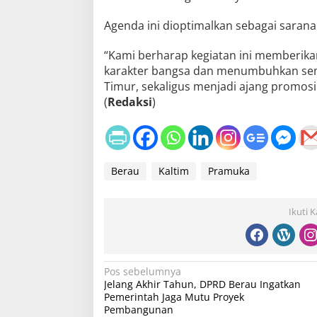
Agenda ini dioptimalkan sebagai saran
“Kami berharap kegiatan ini memberik
karakter bangsa dan menumbuhkan se
Timur, sekaligus menjadi ajang promosi
(
Redaksi
)
Berau
Kaltim
Pramuka
Ikuti 
N
Pos sebelumnya
Jelang Akhir Tahun, DPRD Berau Ingatkan
a
Pemerintah Jaga Mutu Proyek
v
Pembangunan