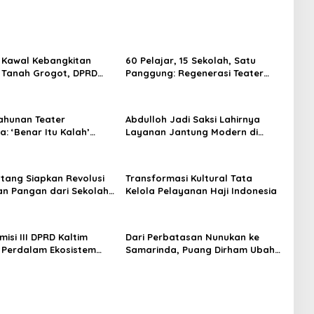
 Kawal Kebangkitan
60 Pelajar, 15 Sekolah, Satu
 Tanah Grogot, DPRD
Panggung: Regenerasi Teater
orong Keberlanjutan
Kaltim Menemukan Jalannya
trategis
ahunan Teater
Abdulloh Jadi Saksi Lahirnya
: ‘Benar Itu Kalah’
Layanan Jantung Modern di
t Luka Korupsi dan
Balikpapan: Jawaban Kebutuhan
an
Rakyat
tang Siapkan Revolusi
Transformasi Kultural Tata
n Pangan dari Sekolah,
Kelola Pelayanan Haji Indonesia
 Jadi Senjata
isi III DPRD Kaltim
Dari Perbatasan Nunukan ke
 Perdalam Ekosistem
Samarinda, Puang Dirham Ubah
ewat Bangku Doktoral
Lapas Jadi Ruang Harapan