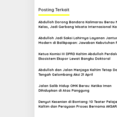
i
Posting Terkait
g
a
Abdulloh Dorong Bandara Kalimarau Berau 
s
Kelas, Jadi Gerbang Wisata Internasional Ka
i
Abdulloh Jadi Saksi Lahirnya Layanan Jantu
p
Modern di Balikpapan: Jawaban Kebutuhan 
o
Ketua Komisi III DPRD Kaltim Abdulloh Perda
s
Ekosistem Ekspor Lewat Bangku Doktoral
Abdulloh dan Jalan Menjaga Kaltim Tetap Da
Tengah Gelombang Aksi 21 April
Jalan Salib Hidup OMK Berau: Ketika Iman
Dihidupkan di Atas Panggung
Denyut Kesenian di Bontang: 10 Teater Pelaj
Kaltim dan Perayaan Proses Bernama AKSAR