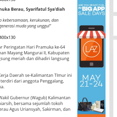
uka Berau, Syarifatul Sya’diah
ap kebersamaan, kerukunan, dan
generasi muda yang unggul”
ar Peringatan Hari Pramuka ke-64
han Mayang Mangurai II, Kabupaten
gsung meriah dan dihadiri langsung
rja Daerah se-Kalimantan TImur ini
g terdiri dari anggota Penggalang,
a.
h Wakil Gubernur (Wagub) Kalimantan
uniarsih, bersama sejumlah tokoh
erau Agus Uriansyah, Sakirman, dan