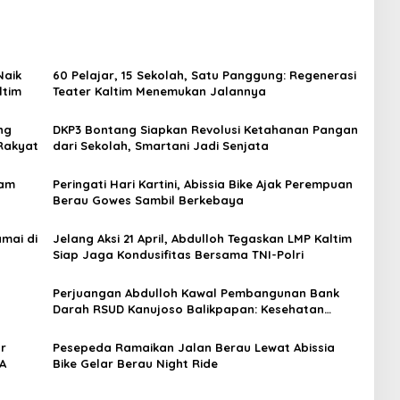
Naik
60 Pelajar, 15 Sekolah, Satu Panggung: Regenerasi
ltim
Teater Kaltim Menemukan Jalannya
ng
DKP3 Bontang Siapkan Revolusi Ketahanan Pangan
Rakyat
dari Sekolah, Smartani Jadi Senjata
lam
Peringati Hari Kartini, Abissia Bike Ajak Perempuan
Berau Gowes Sambil Berkebaya
mai di
Jelang Aksi 21 April, Abdulloh Tegaskan LMP Kaltim
Siap Jaga Kondusifitas Bersama TNI-Polri
Perjuangan Abdulloh Kawal Pembangunan Bank
Darah RSUD Kanujoso Balikpapan: Kesehatan
Warga Utama
ar
Pesepeda Ramaikan Jalan Berau Lewat Abissia
A
Bike Gelar Berau Night Ride