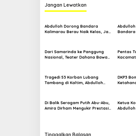
Jangan Lewatkan
Abdulloh Dorong Bandara
Abdulloh
Kalimarau Berau Naik Kelas, Jadi
Bandara
Gerbang Wisata Internasional
Kaltim D
Kaltim
Proyek S
Dari Samarinda ke Panggung
Pentas T
Nasional, Teater Dahana Bawa
Kacamata
Nama Kalimantan ke FTRN ISI
Mengguga
Yogyakarta
Kemiskin
Tragedi 53 Korban Lubang
DKP3 Bon
Tambang di Kaltim, Abdulloh
Ketahana
Desak Perbaikan Total Tata
Smartani
Kelola
Di Balik Seragam Putih Abu-Abu,
Ketua Kom
Amira Dirham Mengukir Prestasi
Abdulloh
di Ajang Olimpiade Nasional
Ekspor L
Tinggalkan Balasan