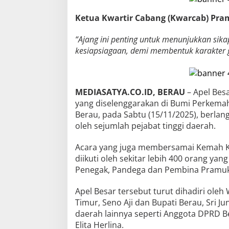
Ketua Kwartir Cabang (Kwarcab) Pram
“Ajang ini penting untuk menunjukkan sik
kesiapsiagaan, demi membentuk karakter 
MEDIASATYA.CO.ID, BERAU
– Apel Bes
yang diselenggarakan di Bumi Perkema
Berau, pada Sabtu (15/11/2025), berlan
oleh sejumlah pejabat tinggi daerah.
Acara yang juga membersamai Kemah Ke
diikuti oleh sekitar lebih 400 orang yan
Penegak, Pandega dan Pembina Pramuk
Apel Besar tersebut turut dihadiri ole
Timur, Seno Aji dan Bupati Berau, Sri J
daerah lainnya seperti Anggota DPRD B
Elita Herlina.