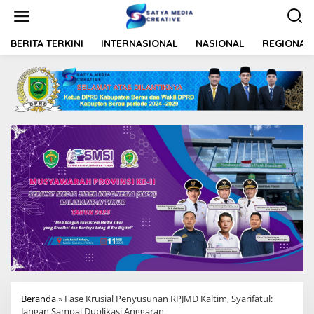
L
e
w
a
BERITA TERKINI
INTERNASIONAL
NASIONAL
REGIONAL
t
i
k
e
k
o
n
t
e
n
Beranda
»
Fase Krusial Penyusunan RPJMD Kaltim, Syarifatul:
Jangan Sampai Duplikasi Anggaran