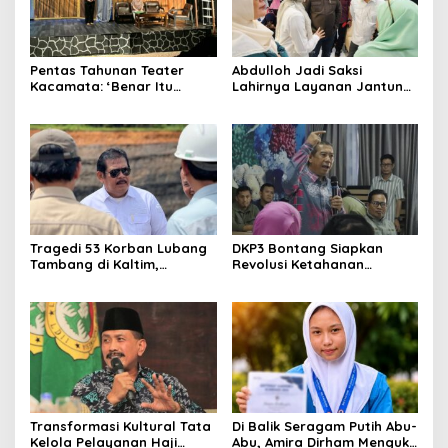
Pentas Tahunan Teater
Abdulloh Jadi Saksi
Kacamata: ‘Benar Itu
Lahirnya Layanan Jantung
Kalah’ Menggugat Luka
Modern di Balikpapan:
Korupsi dan Kemiskinan
Jawaban Kebutuhan
Rakyat
Tragedi 53 Korban Lubang
DKP3 Bontang Siapkan
Tambang di Kaltim,
Revolusi Ketahanan
Abdulloh Desak Perbaikan
Pangan dari Sekolah,
Total Tata Kelola
Smartani Jadi Senjata
Transformasi Kultural Tata
Di Balik Seragam Putih Abu-
Kelola Pelayanan Haji
Abu, Amira Dirham Mengukir