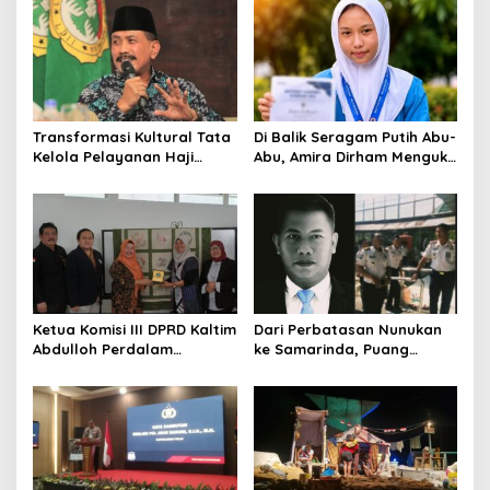
Total Tata Kelola
Smartani Jadi Senjata
Transformasi Kultural Tata
Di Balik Seragam Putih Abu-
Kelola Pelayanan Haji
Abu, Amira Dirham Mengukir
Indonesia
Prestasi di Ajang Olimpiade
Nasional
Ketua Komisi III DPRD Kaltim
Dari Perbatasan Nunukan
Abdulloh Perdalam
ke Samarinda, Puang
Ekosistem Ekspor Lewat
Dirham Ubah Lapas Jadi
Bangku Doktoral
Ruang Harapan