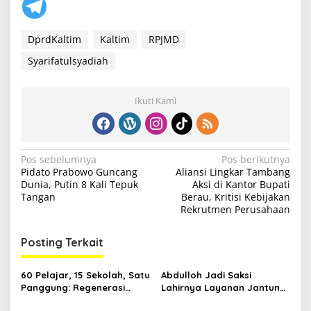
DprdKaltim
Kaltim
RPJMD
Syarifatulsyadiah
Ikuti Kami
N
Pos sebelumnya
Pos berikutnya
Pidato Prabowo Guncang
Aliansi Lingkar Tambang
a
Dunia, Putin 8 Kali Tepuk
Aksi di Kantor Bupati
v
Tangan
Berau, Kritisi Kebijakan
Rekrutmen Perusahaan
i
g
Posting Terkait
a
s
60 Pelajar, 15 Sekolah, Satu
Abdulloh Jadi Saksi
Panggung: Regenerasi
Lahirnya Layanan Jantung
i
Teater Kaltim Menemukan
Modern di Balikpapan: