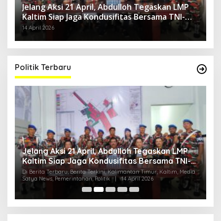
Jelang Aksi 21 April, Abdulloh Tegaskan LMP
Kaltim Siap Jaga Kondusifitas Bersama TNI-
Polri
14 April 2026
Politik Terbaru
Jelang Aksi 21 April, Abdulloh Tegaskan LMP
R
Kaltim Siap Jaga Kondusifitas Bersama TNI-
B
Polri
H
ia
Di Berita Terbaru, Berita Terkini, Kalimantan Timur, Kaltim, Media
Di
Satya News, Pemerintahan, Politik
|
14 April 2026
Ka
Pol