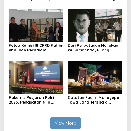
Indonesia
Prestasi di Ajang Olimpiade
Nasional
Ketua Komisi III DPRD Kaltim
Dari Perbatasan Nunukan
Abdulloh Perdalam
ke Samarinda, Puang
Ekosistem Ekspor Lewat
Dirham Ubah Lapas Jadi
Bangku Doktoral
Ruang Harapan
Rakernis Pusjarah Polri
Catatan Fachri Mahayupa:
2026, Penguatan Nilai
Tawa yang Tersisa di
Sejarah dan Tribrata Jadi
Kolong Jembatan RT Nol
Fokus Utama
RW Nol Teater Mahardika
Samarinda
View More