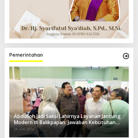
Pemerintahan
Abdulloh Jadi Saksi Lahirnya Layanan Jantung
Modern di Balikpapan: Jawaban Kebutuhan
Rakyat
24 Juni 2026