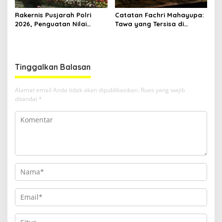
Rakernis Pusjarah Polri
Catatan Fachri Mahayupa:
2026, Penguatan Nilai
Tawa yang Tersisa di
Sejarah dan Tribrata Jadi
Kolong Jembatan RT Nol
Fokus Utama
RW Nol Teater Mahardika
Samarinda
Tinggalkan Balasan
Alamat email Anda tidak akan dipublikasikan.
Ruas yang wajib
ditandai
*