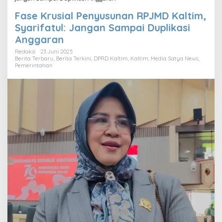
Fase Krusial Penyusunan RPJMD Kaltim,
Syarifatul: Jangan Sampai Duplikasi
Anggaran
Redaksi
23 Juni 2025
Berita Terbaru
,
Berita Terkini
,
DPRD Kaltim
,
Kaltim
,
Media Satya News
,
Pemerintahan