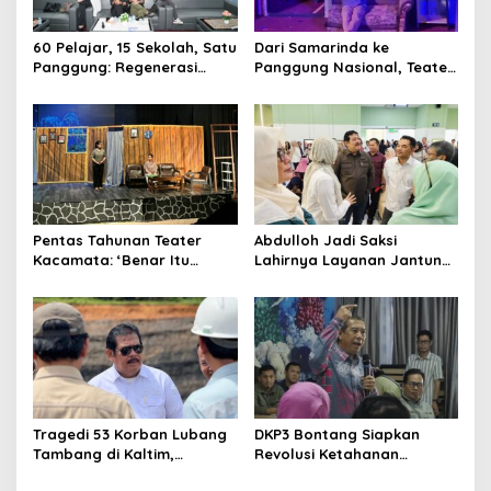
60 Pelajar, 15 Sekolah, Satu
Dari Samarinda ke
Panggung: Regenerasi
Panggung Nasional, Teater
Teater Kaltim Menemukan
Dahana Bawa Nama
Jalannya
Kalimantan ke FTRN ISI
Yogyakarta
Pentas Tahunan Teater
Abdulloh Jadi Saksi
Kacamata: ‘Benar Itu
Lahirnya Layanan Jantung
Kalah’ Menggugat Luka
Modern di Balikpapan:
Korupsi dan Kemiskinan
Jawaban Kebutuhan
Rakyat
Tragedi 53 Korban Lubang
DKP3 Bontang Siapkan
Tambang di Kaltim,
Revolusi Ketahanan
Abdulloh Desak Perbaikan
Pangan dari Sekolah,