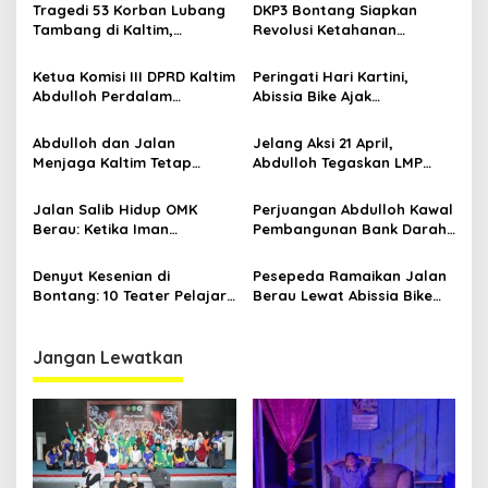
p
Jalannya
Jawaban Kebutuhan
Tragedi 53 Korban Lubang
DKP3 Bontang Siapkan
Rakyat
Tambang di Kaltim,
Revolusi Ketahanan
o
Abdulloh Desak Perbaikan
Pangan dari Sekolah,
s
Total Tata Kelola
Smartani Jadi Senjata
Ketua Komisi III DPRD Kaltim
Peringati Hari Kartini,
Abdulloh Perdalam
Abissia Bike Ajak
Ekosistem Ekspor Lewat
Perempuan Berau Gowes
Bangku Doktoral
Sambil Berkebaya
Abdulloh dan Jalan
Jelang Aksi 21 April,
Menjaga Kaltim Tetap
Abdulloh Tegaskan LMP
Damai di Tengah
Kaltim Siap Jaga
Gelombang Aksi 21 April
Kondusifitas Bersama TNI-
Jalan Salib Hidup OMK
Perjuangan Abdulloh Kawal
Polri
Berau: Ketika Iman
Pembangunan Bank Darah
Dihidupkan di Atas
RSUD Kanujoso Balikpapan:
Panggung
Kesehatan Warga Utama
Denyut Kesenian di
Pesepeda Ramaikan Jalan
Bontang: 10 Teater Pelajar
Berau Lewat Abissia Bike
Kaltim dan Perayaan
Gelar Berau Night Ride
Proses Bernama AKSARA
Jangan Lewatkan