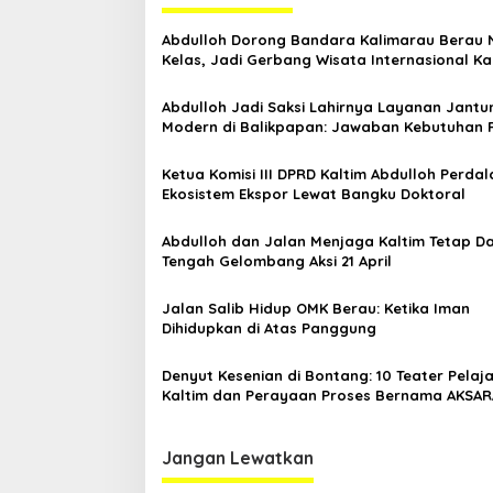
g
Abdulloh Dorong Bandara Kalimarau Berau 
a
Kelas, Jadi Gerbang Wisata Internasional Ka
s
Abdulloh Jadi Saksi Lahirnya Layanan Jantu
i
Modern di Balikpapan: Jawaban Kebutuhan 
p
o
Ketua Komisi III DPRD Kaltim Abdulloh Perda
Ekosistem Ekspor Lewat Bangku Doktoral
s
Abdulloh dan Jalan Menjaga Kaltim Tetap Da
Tengah Gelombang Aksi 21 April
Jalan Salib Hidup OMK Berau: Ketika Iman
Dihidupkan di Atas Panggung
Denyut Kesenian di Bontang: 10 Teater Pelaj
Kaltim dan Perayaan Proses Bernama AKSAR
Jangan Lewatkan