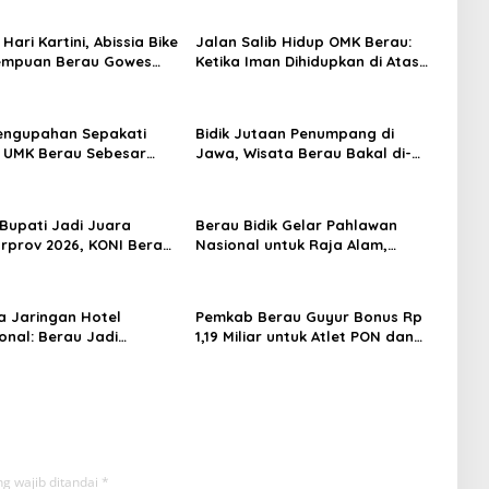
 Hari Kartini, Abissia Bike
Jalan Salib Hidup OMK Berau:
rempuan Berau Gowes
Ketika Iman Dihidupkan di Atas
erkebaya
Panggung
engupahan Sepakati
Bidik Jutaan Penumpang di
 UMK Berau Sebesar
Jawa, Wisata Berau Bakal di-
sen
Branding di Gerbong Kereta Api
Indonesia
 Bupati Jadi Juara
Berau Bidik Gelar Pahlawan
prov 2026, KONI Berau:
Nasional untuk Raja Alam,
ggaran Mendukung
Seminar Akademik Jadi Pijakan
Awal
 Jaringan Hotel
Pemkab Berau Guyur Bonus Rp
onal: Berau Jadi
1,19 Miliar untuk Atlet PON dan
i Wisata Kelas Dunia
Paralimpik
g wajib ditandai
*