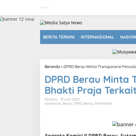
L
e
w
a
tutup
t
i
k
BERITA TERKINI
INTERNASIONAL
NASIO
e
k
o
n
t
Beranda
»
DPRD Berau Minta Transparansi Perusda
e
n
DPRD Berau Minta 
Bhakti Praja Terka
Redaksi
18 Juni 2025
Advetorial
,
Berau
,
DPRD Berau
,
PARIWARA
Anggota Komisi II DPRD Berau, Sutam