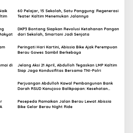
Naik
60 Pelajar, 15 Sekolah, Satu Panggung: Regenerasi
ltim
Teater Kaltim Menemukan Jalannya
ng
DKP3 Bontang Siapkan Revolusi Ketahanan Pangan
Rakyat
dari Sekolah, Smartani Jadi Senjata
lam
Peringati Hari Kartini, Abissia Bike Ajak Perempuan
Berau Gowes Sambil Berkebaya
mai di
Jelang Aksi 21 April, Abdulloh Tegaskan LMP Kaltim
Siap Jaga Kondusifitas Bersama TNI-Polri
Perjuangan Abdulloh Kawal Pembangunan Bank
Darah RSUD Kanujoso Balikpapan: Kesehatan
Warga Utama
ar
Pesepeda Ramaikan Jalan Berau Lewat Abissia
A
Bike Gelar Berau Night Ride