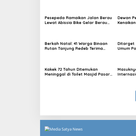
Gerbang Wisata Internasional
Sambil B
Kaltim
Pesepeda Ramaikan Jalan Berau
Dewan P
Lewat Abissia Bike Gelar Berau
Kenaikan
Night Ride
7,59 Per
Berkah Natal: 41 Warga Binaan
Ditarget
Rutan Tanjung Redeb Terima
Umum Por
Pengurangan Masa Tahanan
Asal An
Kakek 72 Tahun Ditemukan
Masuknya
Meninggal di Toilet Masjid Pasar
Internasi
Sanggam Berau
Destinas