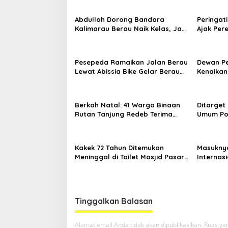
Abdulloh Dorong Bandara
Peringati
Kalimarau Berau Naik Kelas, Jadi
Ajak Pe
Gerbang Wisata Internasional
Sambil B
Kaltim
Pesepeda Ramaikan Jalan Berau
Dewan P
Lewat Abissia Bike Gelar Berau
Kenaikan
Night Ride
7,59 Per
Berkah Natal: 41 Warga Binaan
Ditarget
Rutan Tanjung Redeb Terima
Umum Por
Pengurangan Masa Tahanan
Asal An
Kakek 72 Tahun Ditemukan
Masuknya
Meninggal di Toilet Masjid Pasar
Internasi
Sanggam Berau
Destinas
Tinggalkan Balasan
Alamat email Anda tidak akan dipublikasikan.
Ruas yan