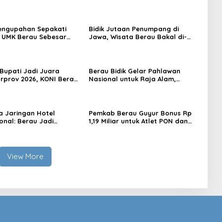
erkebaya
Panggung
engupahan Sepakati
Bidik Jutaan Penumpang di
 UMK Berau Sebesar
Jawa, Wisata Berau Bakal di-
sen
Branding di Gerbong Kereta Api
Indonesia
 Bupati Jadi Juara
Berau Bidik Gelar Pahlawan
prov 2026, KONI Berau:
Nasional untuk Raja Alam,
ggaran Mendukung
Seminar Akademik Jadi Pijakan
Awal
 Jaringan Hotel
Pemkab Berau Guyur Bonus Rp
onal: Berau Jadi
1,19 Miliar untuk Atlet PON dan
i Wisata Kelas Dunia
Paralimpik
View More