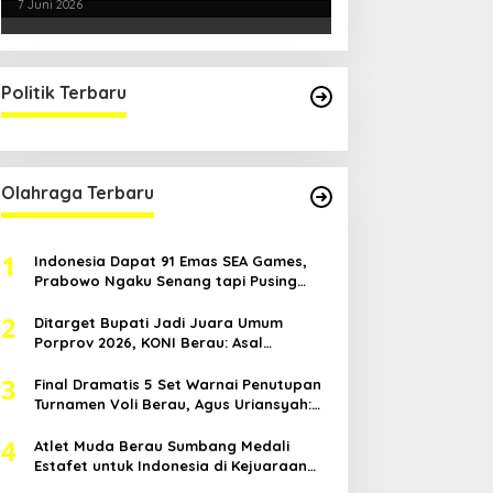
Smartani Jadi Senjata
7 Juni 2026
Politik Terbaru
Olahraga Terbaru
1
Indonesia Dapat 91 Emas SEA Games,
Prabowo Ngaku Senang tapi Pusing
Mikir Bonus
2
Ditarget Bupati Jadi Juara Umum
Porprov 2026, KONI Berau: Asal
Anggaran Mendukung
3
Final Dramatis 5 Set Warnai Penutupan
Turnamen Voli Berau, Agus Uriansyah:
Mental Atlet Kita Luar Biasa
4
Atlet Muda Berau Sumbang Medali
Estafet untuk Indonesia di Kejuaraan
Atletik Asia Tenggara