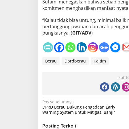
Sutami menegaskan bahwa setiap penga
komitmen menghasilkan manfaat nyata 
“Kalau tidak bisa untung, minimal balik 
pertanggungjawaban dan arah penggunaa
pungkasnya. (
GIT/ADV
)
Berau
Dprdberau
Kaltim
Ikuti 
N
Pos sebelumnya
DPRD Berau Dukung Pengadaan Early
a
Warning System untuk Mitigasi Banjir
v
i
Posting Terkait