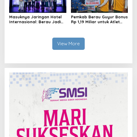
Masuknya Jaringan Hotel
Pemkab Berau Guyur Bonus
Internasional: Berau Jadi
Rp 1,19 Miliar untuk Atlet
Destinasi Wisata Kelas
PON dan Paralimpik
Dunia
View More