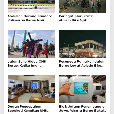
Terupdate MEDIASATYA.CO.ID
Abdulloh Dorong Bandara
Peringati Hari Kartini,
johnsmith@example.com
Your
Kalimarau Berau Naik
Abissia Bike Ajak
email
Kelas, Jadi Gerbang Wisata
Perempuan Berau Gowes
Submit
Internasional Kaltim
Sambil Berkebaya
Jalan Salib Hidup OMK
Pesepeda Ramaikan Jalan
Berau: Ketika Iman
Berau Lewat Abissia Bike
Dihidupkan di Atas
Gelar Berau Night Ride
Panggung
Dewan Pengupahan
Bidik Jutaan Penumpang di
Sepakati Kenaikan UMK
Jawa, Wisata Berau Bakal