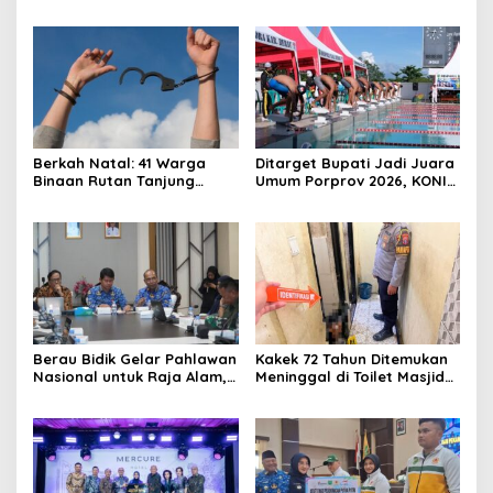
Berau Sebesar 7,59 Persen
di-Branding di Gerbong
Kereta Api Indonesia
Berkah Natal: 41 Warga
Ditarget Bupati Jadi Juara
Binaan Rutan Tanjung
Umum Porprov 2026, KONI
Redeb Terima Pengurangan
Berau: Asal Anggaran
Masa Tahanan
Mendukung
Berau Bidik Gelar Pahlawan
Kakek 72 Tahun Ditemukan
Nasional untuk Raja Alam,
Meninggal di Toilet Masjid
Seminar Akademik Jadi
Pasar Sanggam Berau
Pijakan Awal