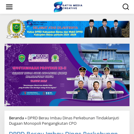
L
e
w
a
t
i
k
e
k
o
n
t
e
n
Beranda
»
DPRD Berau Imbau Dinas Perkebunan Tindaklanjuti
Dugaan Monopoli Pengangkutan CPO
DPRD Berau Imbau Dinas Perkebunan