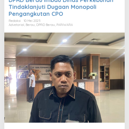
Tindaklanjuti Dugaan Monopoli
Pengangkutan CPO
Redaksi
10 Mei 2025
Advetorial
,
Berau
,
DPRD Berau
,
PARIWARA