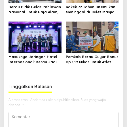
Berau Bidik Gelar Pahlawan
Kakek 72 Tahun Ditemukan
Nasional untuk Raja Alam,
Meninggal di Toilet Masjid
Seminar Akademik Jadi
Pasar Sanggam Berau
Pijakan Awal
Masuknya Jaringan Hotel
Pemkab Berau Guyur Bonus
Internasional: Berau Jadi
Rp 1,19 Miliar untuk Atlet
Destinasi Wisata Kelas
PON dan Paralimpik
Dunia
Tinggalkan Balasan
Alamat email Anda tidak akan dipublikasikan.
Ruas yang wajib
ditandai
*