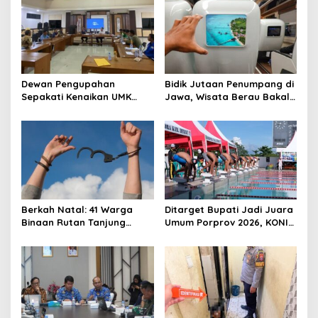
Dewan Pengupahan
Bidik Jutaan Penumpang di
Sepakati Kenaikan UMK
Jawa, Wisata Berau Bakal
Berau Sebesar 7,59 Persen
di-Branding di Gerbong
Kereta Api Indonesia
Berkah Natal: 41 Warga
Ditarget Bupati Jadi Juara
Binaan Rutan Tanjung
Umum Porprov 2026, KONI
Redeb Terima Pengurangan
Berau: Asal Anggaran
Masa Tahanan
Mendukung