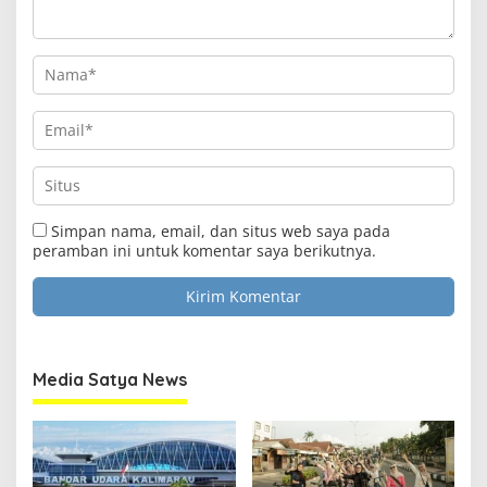
Simpan nama, email, dan situs web saya pada
peramban ini untuk komentar saya berikutnya.
Media Satya News
Clo
this
Media Satya News
mod
Masukkan Email Anda Untuk Mendapatkan Berita