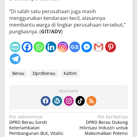
“Di salah satu perusahaan juga masih
menggunakan kendaraan kecil, alasannya
membantu warga di lingkar perusahaan tersebut,”
pungkasnya. (
GIT/ADV
)
Berau
Dprdberau
Kaltim
Ikuti Kami
N
Pos sebelumnya
Pos berikutnya
DPRD Berau Soroti
DPRD Berau Dukung
a
Keterlambatan
Hilirisasi Industri untuk
v
Pembangunan BLK, Vitalis:
Maksimalkan Potensi