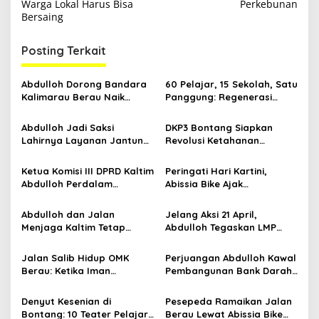
Warga Lokal Harus Bisa
Perkebunan
i
Bersaing
g
Posting Terkait
a
s
Abdulloh Dorong Bandara
60 Pelajar, 15 Sekolah, Satu
i
Kalimarau Berau Naik
Panggung: Regenerasi
p
Kelas, Jadi Gerbang Wisata
Teater Kaltim Menemukan
Internasional Kaltim
Jalannya
Abdulloh Jadi Saksi
DKP3 Bontang Siapkan
o
Lahirnya Layanan Jantung
Revolusi Ketahanan
s
Modern di Balikpapan:
Pangan dari Sekolah,
Jawaban Kebutuhan
Smartani Jadi Senjata
Ketua Komisi III DPRD Kaltim
Peringati Hari Kartini,
Rakyat
Abdulloh Perdalam
Abissia Bike Ajak
Ekosistem Ekspor Lewat
Perempuan Berau Gowes
Bangku Doktoral
Sambil Berkebaya
Abdulloh dan Jalan
Jelang Aksi 21 April,
Menjaga Kaltim Tetap
Abdulloh Tegaskan LMP
Damai di Tengah
Kaltim Siap Jaga
Gelombang Aksi 21 April
Kondusifitas Bersama TNI-
Jalan Salib Hidup OMK
Perjuangan Abdulloh Kawal
Polri
Berau: Ketika Iman
Pembangunan Bank Darah
Dihidupkan di Atas
RSUD Kanujoso Balikpapan:
Panggung
Kesehatan Warga Utama
Denyut Kesenian di
Pesepeda Ramaikan Jalan
Bontang: 10 Teater Pelajar
Berau Lewat Abissia Bike