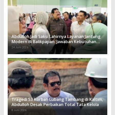
Abdulloh Jadi Saksi Lahirnya Layanan Jantung
Modern di Balikpapan: Jawaban Kebutuhan
Rakyat
24 Juni 2026
Tragedi 53 Korban Lubang Tambang di Kaltim,
Abdulloh Desak Perbaikan Total Tata Kelola
8 Juni 2026