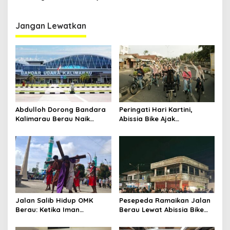
Kaltim dan Perayaan
Gelar Berau Night Ride
Proses Bernama AKSARA
Jangan Lewatkan
Abdulloh Dorong Bandara
Peringati Hari Kartini,
Kalimarau Berau Naik
Abissia Bike Ajak
Kelas, Jadi Gerbang Wisata
Perempuan Berau Gowes
Internasional Kaltim
Sambil Berkebaya
Jalan Salib Hidup OMK
Pesepeda Ramaikan Jalan
Berau: Ketika Iman
Berau Lewat Abissia Bike
Dihidupkan di Atas
Gelar Berau Night Ride
Panggung