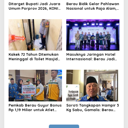
Ditarget Bupati Jadi Juara
Berau Bidik Gelar Pahlawan
Umum Porprov 2026, KONI
Nasional untuk Raja Alam,
Berau: Asal Anggaran
Seminar Akademik Jadi
Mendukung
Pijakan Awal
Kakek 72 Tahun Ditemukan
Masuknya Jaringan Hotel
Meninggal di Toilet Masjid
Internasional: Berau Jadi
Pasar Sanggam Berau
Destinasi Wisata Kelas
Dunia
Pemkab Berau Guyur Bonus
Soroti Tangkapan Hampir 3
Rp 1,19 Miliar untuk Atlet
Kg Sabu, Gamalis: Berau
PON dan Paralimpik
Bukan Lagi Sekadar
Lintasan