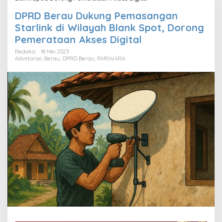
DPRD Berau Dukung Pemasangan
Starlink di Wilayah Blank Spot, Dorong
Pemerataan Akses Digital
Redaksi
18 Mei 2025
Advetorial
,
Berau
,
DPRD Berau
,
PARIWARA