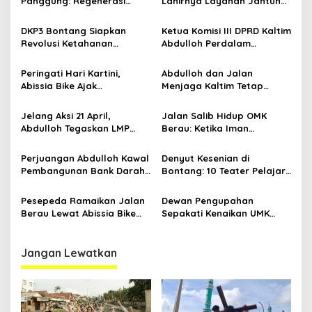
Panggung: Regenerasi
Lahirnya Layanan Jantung
i
Teater Kaltim Menemukan
Modern di Balikpapan:
p
Jalannya
Jawaban Kebutuhan
DKP3 Bontang Siapkan
Ketua Komisi III DPRD Kaltim
Rakyat
Revolusi Ketahanan
Abdulloh Perdalam
o
Pangan dari Sekolah,
Ekosistem Ekspor Lewat
s
Smartani Jadi Senjata
Bangku Doktoral
Peringati Hari Kartini,
Abdulloh dan Jalan
Abissia Bike Ajak
Menjaga Kaltim Tetap
Perempuan Berau Gowes
Damai di Tengah
Sambil Berkebaya
Gelombang Aksi 21 April
Jelang Aksi 21 April,
Jalan Salib Hidup OMK
Abdulloh Tegaskan LMP
Berau: Ketika Iman
Kaltim Siap Jaga
Dihidupkan di Atas
Kondusifitas Bersama TNI-
Panggung
Perjuangan Abdulloh Kawal
Denyut Kesenian di
Polri
Pembangunan Bank Darah
Bontang: 10 Teater Pelajar
RSUD Kanujoso Balikpapan:
Kaltim dan Perayaan
Kesehatan Warga Utama
Proses Bernama AKSARA
Pesepeda Ramaikan Jalan
Dewan Pengupahan
Berau Lewat Abissia Bike
Sepakati Kenaikan UMK
Gelar Berau Night Ride
Berau Sebesar 7,59 Persen
Jangan Lewatkan