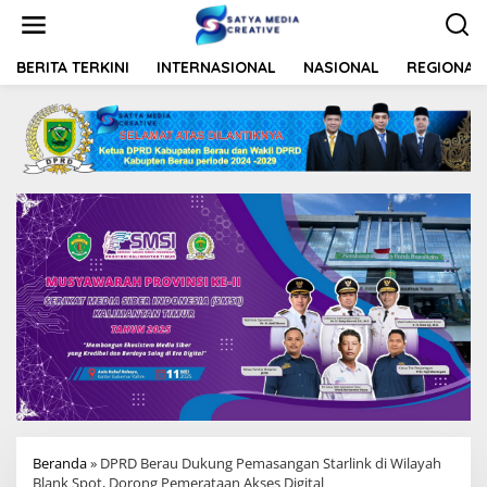
L
e
w
a
BERITA TERKINI
INTERNASIONAL
NASIONAL
REGIONAL
t
i
k
e
k
o
n
t
e
n
Beranda
»
DPRD Berau Dukung Pemasangan Starlink di Wilayah
Blank Spot, Dorong Pemerataan Akses Digital