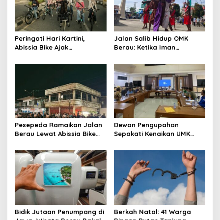
Peringati Hari Kartini,
Jalan Salib Hidup OMK
Abissia Bike Ajak
Berau: Ketika Iman
Perempuan Berau Gowes
Dihidupkan di Atas
Sambil Berkebaya
Panggung
Pesepeda Ramaikan Jalan
Dewan Pengupahan
Berau Lewat Abissia Bike
Sepakati Kenaikan UMK
Gelar Berau Night Ride
Berau Sebesar 7,59 Persen
Bidik Jutaan Penumpang di
Berkah Natal: 41 Warga