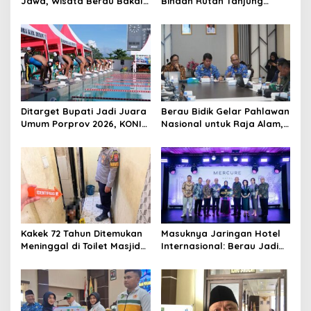
Jawa, Wisata Berau Bakal
Binaan Rutan Tanjung
di-Branding di Gerbong
Redeb Terima Pengurangan
Kereta Api Indonesia
Masa Tahanan
Ditarget Bupati Jadi Juara
Berau Bidik Gelar Pahlawan
Umum Porprov 2026, KONI
Nasional untuk Raja Alam,
Berau: Asal Anggaran
Seminar Akademik Jadi
Mendukung
Pijakan Awal
Kakek 72 Tahun Ditemukan
Masuknya Jaringan Hotel
Meninggal di Toilet Masjid
Internasional: Berau Jadi
Pasar Sanggam Berau
Destinasi Wisata Kelas
Dunia