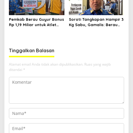
Pemkab Berau Guyur Bonus
Soroti Tangkapan Hampir 3
Rp 1,19 Miliar untuk Atlet
Kg Sabu, Gamalis: Berau
PON dan Paralimpik
Bukan Lagi Sekadar
Lintasan
Tinggalkan Balasan
Alamat email Anda tidak akan dipublikasikan.
Ruas yang wajib
ditandai
*