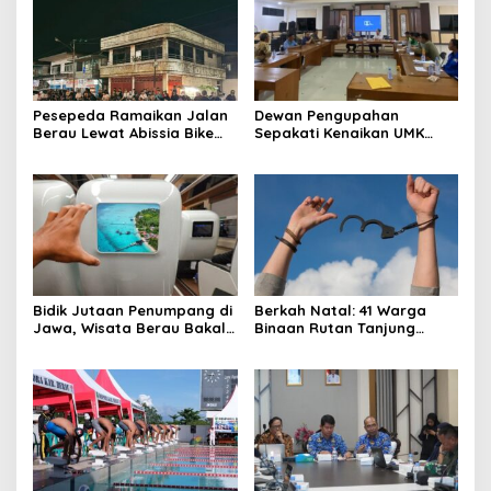
Pesepeda Ramaikan Jalan
Dewan Pengupahan
Berau Lewat Abissia Bike
Sepakati Kenaikan UMK
Gelar Berau Night Ride
Berau Sebesar 7,59 Persen
Bidik Jutaan Penumpang di
Berkah Natal: 41 Warga
Jawa, Wisata Berau Bakal
Binaan Rutan Tanjung
di-Branding di Gerbong
Redeb Terima Pengurangan
Kereta Api Indonesia
Masa Tahanan