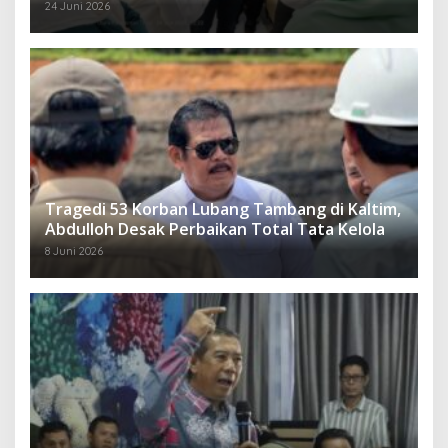
Rakyat
24 Juni 2026
Tragedi 53 Korban Lubang Tambang di Kaltim,
Abdulloh Desak Perbaikan Total Tata Kelola
8 Juni 2026